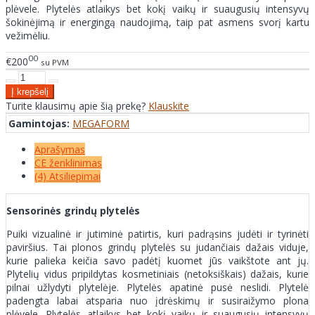
plėvele. Plytelės atlaikys bet kokį vaikų ir suaugusių intensyvų
šokinėjimą ir energingą naudojimą, taip pat asmens svorį kartu
vežimėliu.
00
€200
su PVM
Turite klausimų apie šią prekę?
Klauskite
Gamintojas:
MEGAFORM
Aprašymas
CE ženklinimas
(4) Atsiliepimai
Sensorinės grindų plytelės
Puiki vizualinė ir jutiminė patirtis, kuri padrąsins judėti ir tyrinėti
paviršius. Tai plonos grindų plytelės su judančiais dažais viduje,
kurie palieka keičia savo padėtį kuomet jūs vaikštote ant jų.
Plytelių vidus pripildytas kosmetiniais (netoksiškais) dažais, kurie
pilnai užlydyti plytelėje. Plytelės apatinė pusė neslidi. Plytelė
padengta labai atsparia nuo įdrėskimų ir susiraižymo plona
plėvele. Plytelės atlaikys bet kokį vaikų ir suaugusių intensyvų