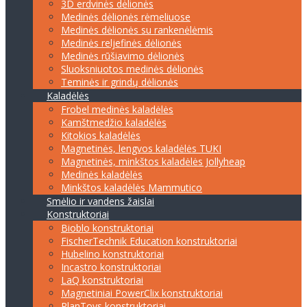
3D erdvinės dėlionės
Medinės dėlionės rėmeliuose
Medinės dėlionės su rankenėlėmis
Medinės reljefinės dėlionės
Medinės rūšiavimo dėlionės
Sluoksniuotos medinės dėlionės
Teminės ir grindų dėlionės
Kaladėlės
Frobel medinės kaladėlės
Kamštmedžio kaladėlės
Kitokios kaladėlės
Magnetinės, lengvos kaladėlės TUKI
Magnetinės, minkštos kaladėlės Jollyheap
Medinės kaladėlės
Minkštos kaladėlės Mammutico
Smėlio ir vandens žaislai
Konstruktoriai
Bioblo konstruktoriai
FischerTechnik Education konstruktoriai
Hubelino konstruktoriai
Incastro konstruktoriai
LaQ konstruktoriai
Magnetiniai PowerClix konstruktoriai
PlanToys konstruktoriai