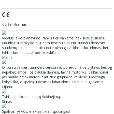
CE ženklinimas
Idealus laiko planavimo įrankis tiek vaikams, tiek suaugusiems.
Naudoju ir mokykloje, ir namuose su sūnumi, turinčiu dėmesio
sutrikimų – padeda susikaupti ir užbaigti veiklas laiku. Plonas, bet
tvirtas korpusas, atrodo kokybiškai.
Marija
Dirbu su vaikais, turinčiais sensorinių poreikių - šios plytelės tiesiog
nepakeičiamos. Jos traukia dėmesį, lavina motoriką, vaikai noriai
jas naudoja tiek individualiai, tiek grupinėse veiklose. Medžiaga
kokybiška, o spalvų judėjimas labai įdomus net suaugusiems!
Lijana
Tvirta, atlaiko net stiprų šokinėjimą.
Simas
Spalvos ryškios, efektas tikrai įspūdingas!