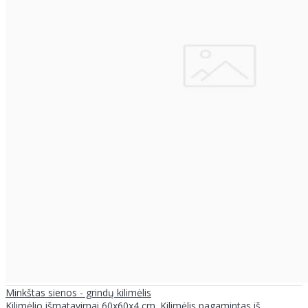
Minkštas sienos - grindų kilimėlis
Kilimėlio išmatavimai 60x60x4 cm. Kilimėlis pagamintas iš