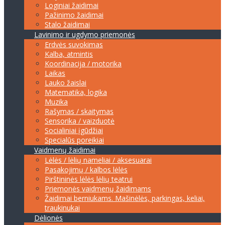
Loginiai žaidimai
Pažinimo žaidimai
Stalo žaidimai
Lavinimo ir ugdymo priemonės
Erdvės suvokimas
Kalba, atmintis
Koordinacija / motorika
Laikas
Lauko žaislai
Matematika, logika
Muzika
Rašymas / skaitymas
Sensorika / vaizduotė
Socialiniai įgūdžiai
Specialūs poreikiai
Vaidmenų žaidimai
Lėlės / lėlių nameliai / aksesuarai
Pasakojimų / kalbos lėlės
Pirštininės lėlės lėlių teatrui
Priemonės vaidmenų žaidimams
Žaidimai berniukams. Mašinėlės, parkingas, keliai,
traukinukai
Dėlionės