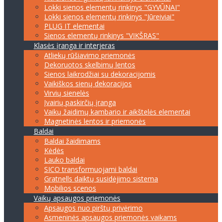
Lokki sienos elementų rinkinys "GYVŪNAI"
Lokki sienos elementų rinkinys "Jūreiviai"
PLUG IT elementai
Sienos elementų rinkinys "VIKŠRAS"
Klasės įranga ir interjeras
Atliekų rūšiavimo priemonės
Dekoruotos skelbimų lentos
Sienos laikrodžiai su dekoracijomis
Vaikiškos sienų dekoracijos
Virvių sienelės
Įvairių paskirčių įranga
Vaikų žaidimų kambario ir aikštelės elementai
Magnetinės lentos ir priemonės
Baldai
Baldai žaidimams
Kėdės
Lauko baldai
SICO transformuojami baldai
Gratnells daiktų susidėjimo sistema
Mobilios scenos
Vaikų apsaugos priemonės
Apsaugos nuo pirštų privėrimo
Asmeninės apsaugos priemonės vaikams