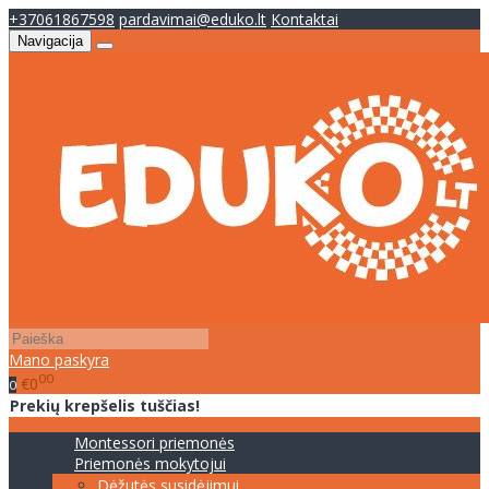
+37061867598
pardavimai@eduko.lt
Kontaktai
Navigacija
Mano paskyra
00
€0
0
Prekių krepšelis tuščias!
Montessori priemonės
Priemonės mokytojui
Dėžutės susidėjimui