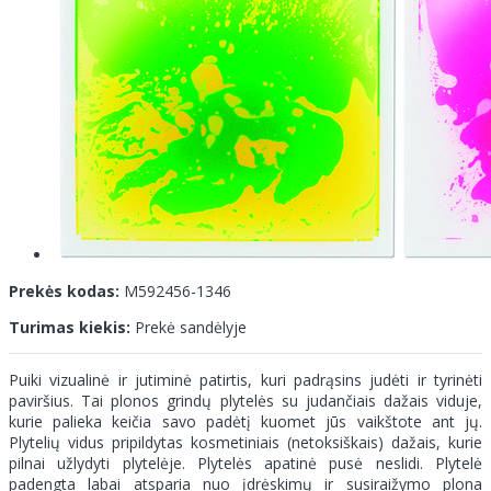
Prekės kodas:
M592456-1346
Turimas kiekis:
Prekė sandėlyje
Puiki vizualinė ir jutiminė patirtis, kuri padrąsins judėti ir tyrinėti
paviršius. Tai plonos grindų plytelės su judančiais dažais viduje,
kurie palieka keičia savo padėtį kuomet jūs vaikštote ant jų.
Plytelių vidus pripildytas kosmetiniais (netoksiškais) dažais, kurie
pilnai užlydyti plytelėje. Plytelės apatinė pusė neslidi. Plytelė
padengta labai atsparia nuo įdrėskimų ir susiraižymo plona