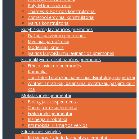
Poly-M konstruktoriai
Thames & Kosmos konstruktoriai
Zometool erdviniai konstruktoriai
Įvairūs konstruktoriai
Kūrybiškumą lavinančios priemonės
Dažai, spalvinimo priemonės
Mediniai paruoštukai
Modelinas, smėlis
Įvairios kūrybiškumą lavinančios priemonės
Fizinį aktyvumą skatinančios priemonės
Fizinio lavinimo priemonės
Kamuoliai
Top Trike Triratukai, balansiniai dviratukai, paspirtukai
Winther Triratukai, balansiniai dviratukai, paspirtukai ir
kita
Mokslas ir eksperimentai
Biologija ir eksperimentai
Chemija ir eksperimentai
Fizika ir eksperimentai
Inžinerija ir robotika
Kiti mokslai ir smagios veiklos
Edukacinės sienelės
Kiti sienos / grindų lavinantys elementai