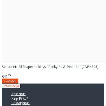
Sensorinis SiliShapes rinkinys "Rankytės & Pėdutės" (CM54605)
..
95
€41
Informacija
Apie mus
Kaip Pirkti?
Pristatymas