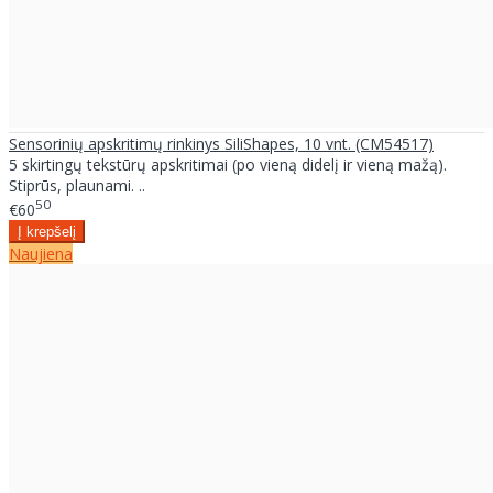
Sensorinių apskritimų rinkinys SiliShapes, 10 vnt. (CM54517)
5 skirtingų tekstūrų apskritimai (po vieną didelį ir vieną mažą).
Stiprūs, plaunami. ..
50
€60
Naujiena