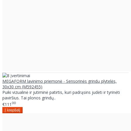
MEGAFORM lavinimo priemonė - Sensorinės grindų plytelės,
30x30 cm (M592455)
Puiki vizualinė ir jutiminė patirtis, kuri padrąsins judėti ir tyrinėti
paviršius. Tai plonos grindų..
00
€111