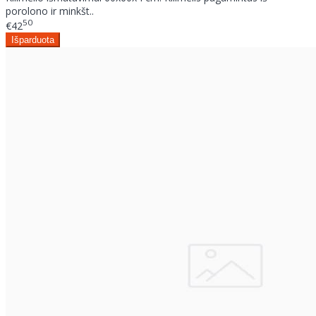
porolono ir minkšt..
50
€42