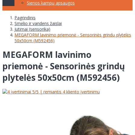
Sienos kampų apsaugos
Pagrindinis
Smėlio ir vandens žaislai
Jutimai (sensorika)
MEGAFORM lavinimo priemonė - Sensorinės grindų plytelės
50x50cm (M592456)
MEGAFORM lavinimo
priemonė - Sensorinės grindų
plytelės 50x50cm (M592456)
5
/5 | remiantis
4
kliento įvertinimu