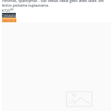
Piešimas, spalvojimas - šias veiklas vaikai galės atlikti lauke. Ant
lentos piešiama nuplaunama..
00
€725
Teirautis
Naujiena