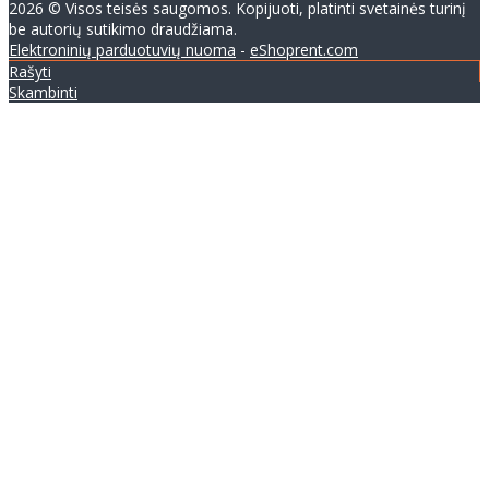
2026 © Visos teisės saugomos. Kopijuoti, platinti svetainės turinį
be autorių sutikimo draudžiama.
Elektroninių parduotuvių nuoma
-
eShoprent.com
Rašyti
Skambinti