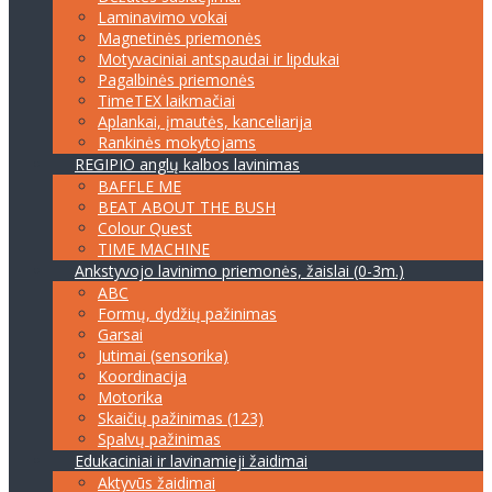
Laminavimo vokai
Magnetinės priemonės
Motyvaciniai antspaudai ir lipdukai
Pagalbinės priemonės
TimeTEX laikmačiai
Aplankai, įmautės, kanceliarija
Rankinės mokytojams
REGIPIO anglų kalbos lavinimas
BAFFLE ME
BEAT ABOUT THE BUSH
Colour Quest
TIME MACHINE
Ankstyvojo lavinimo priemonės, žaislai (0-3m.)
ABC
Formų, dydžių pažinimas
Garsai
Jutimai (sensorika)
Koordinacija
Motorika
Skaičių pažinimas (123)
Spalvų pažinimas
Edukaciniai ir lavinamieji žaidimai
Aktyvūs žaidimai