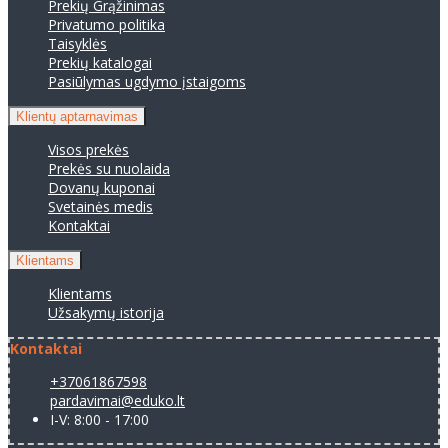
Prekių Grąžinimas
Privatumo politika
Taisyklės
Prekių katalogai
Pasiūlymas ugdymo įstaigoms
Klientų aptarnavimas
Visos prekės
Prekės su nuolaida
Dovanų kuponai
Svetainės medis
Kontaktai
Klientams
Klientams
Užsakymų istorija
Kontaktai
+37061867598
pardavimai@eduko.lt
I-V: 8:00 - 17:00