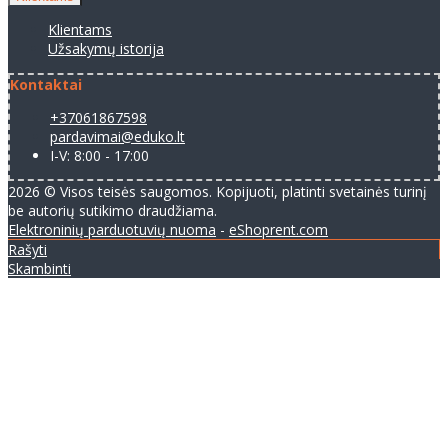
Klientams
Užsakymų istorija
Kontaktai
+37061867598
pardavimai@eduko.lt
I-V: 8:00 - 17:00
2026 © Visos teisės saugomos. Kopijuoti, platinti svetainės turinį
be autorių sutikimo draudžiama.
Elektroninių parduotuvių nuoma
-
eShoprent.com
Rašyti
Skambinti