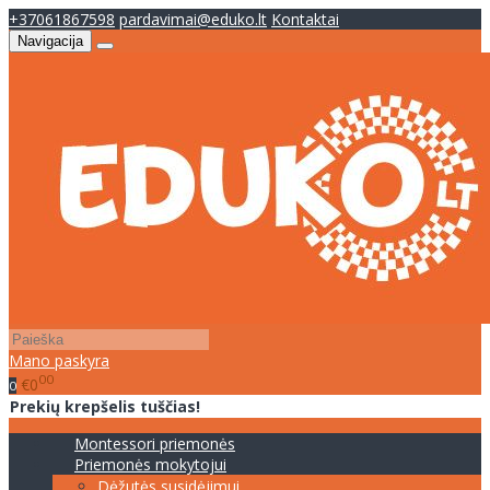
+37061867598
pardavimai@eduko.lt
Kontaktai
Navigacija
Mano paskyra
00
€0
0
Prekių krepšelis tuščias!
Montessori priemonės
Priemonės mokytojui
Dėžutės susidėjimui