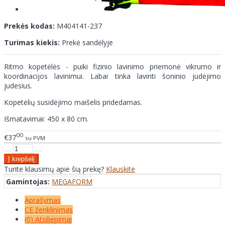
Prekės kodas:
M404141-237
Turimas kiekis:
Prekė sandėlyje
Ritmo kopetėlės - puiki fizinio lavinimo priemonė vikrumo ir
koordinacijos lavinimui. Labai tinka lavinti šoninio judėjimo
judesius.
Kopetėlių susidėjimo maišelis pridedamas.
Išmatavimai: 450 x 80 cm.
00
€37
su PVM
Turite klausimų apie šią prekę?
Klauskite
Gamintojas:
MEGAFORM
Aprašymas
CE ženklinimas
(0) Atsiliepimai