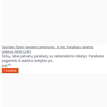
Spordas fizinio lavinimo priemonė - 6 vnt. Parašiutų dviems
rinkinys (M451245)
Šešių, labai patvarių parašiutų su rankenėlėmis rinkinys. Parašiutai
pagaminti iš aukštos kokybės po..
95
€45