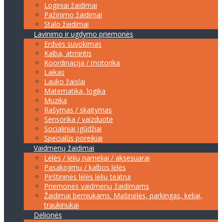
Loginiai žaidimai
Pažinimo žaidimai
Stalo žaidimai
Lavinimo ir ugdymo priemonės
Erdvės suvokimas
Kalba, atmintis
Koordinacija / motorika
Laikas
Lauko žaislai
Matematika, logika
Muzika
Rašymas / skaitymas
Sensorika / vaizduotė
Socialiniai įgūdžiai
Specialūs poreikiai
Vaidmenų žaidimai
Lėlės / lėlių nameliai / aksesuarai
Pasakojimų / kalbos lėlės
Pirštininės lėlės lėlių teatrui
Priemonės vaidmenų žaidimams
Žaidimai berniukams. Mašinėlės, parkingas, keliai,
traukinukai
Dėlionės