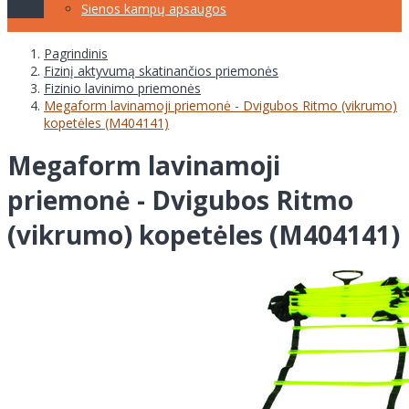
Sienos kampų apsaugos
Pagrindinis
Fizinį aktyvumą skatinančios priemonės
Fizinio lavinimo priemonės
Megaform lavinamoji priemonė - Dvigubos Ritmo (vikrumo)
kopetėles (M404141)
Megaform lavinamoji
priemonė - Dvigubos Ritmo
(vikrumo) kopetėles (M404141)