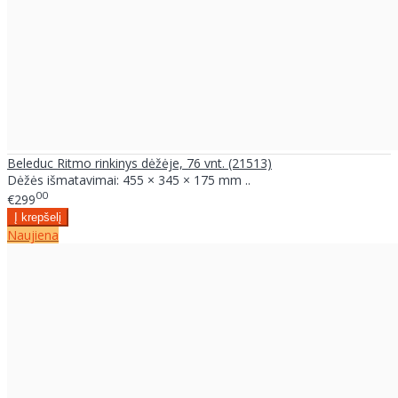
Beleduc Ritmo rinkinys dėžėje, 76 vnt. (21513)
Dėžės išmatavimai: 455 × 345 × 175 mm ..
00
€299
Naujiena