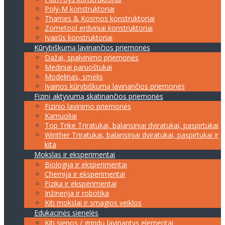
Poly-M konstruktoriai
Thames & Kosmos konstruktoriai
Zometool erdviniai konstruktoriai
Įvairūs konstruktoriai
Kūrybiškumą lavinančios priemonės
Dažai, spalvinimo priemonės
Mediniai paruoštukai
Modelinas, smėlis
Įvairios kūrybiškumą lavinančios priemonės
Fizinį aktyvumą skatinančios priemonės
Fizinio lavinimo priemonės
Kamuoliai
Top Trike Triratukai, balansiniai dviratukai, paspirtukai
Winther Triratukai, balansiniai dviratukai, paspirtukai ir
kita
Mokslas ir eksperimentai
Biologija ir eksperimentai
Chemija ir eksperimentai
Fizika ir eksperimentai
Inžinerija ir robotika
Kiti mokslai ir smagios veiklos
Edukacinės sienelės
Kiti sienos / grindų lavinantys elementai