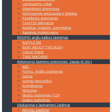
Laminavimo vokai
Magnetinės priemonės
Motyvaciniai antspaudai ir lipdukai
Pagalbinės priemonės
TimeTEX laikmačiai
Aplankai, įmautės, kanceliarija
Rankinės mokytojams
REGIPIO anglų kalbos lavinimas
BAFFLE ME
BEAT ABOUT THE BUSH
Colour Quest
TIME MACHINE
Ankstyvojo lavinimo priemonės, žaislai (0-3m.)
ABC
Formų, dydžių pažinimas
Garsai
Jutimai (sensorika)
Koordinacija
Motorika
Skaičių pažinimas (123)
Spalvų pažinimas
Edukaciniai ir lavinamieji žaidimai
Aktyvūs žaidimai