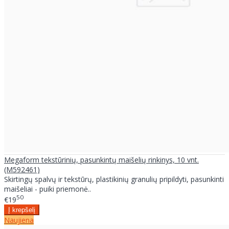
Megaform tekstūrinių, pasunkintų maišelių rinkinys, 10 vnt.
(M592461)
Skirtingų spalvų ir tekstūrų, plastikinių granulių pripildyti, pasunkinti
maišeliai - puiki priemonė..
50
€19
Naujiena