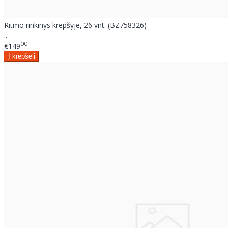
Ritmo rinkinys krepšyje, 26 vnt. (BZ758326)
..
00
€149