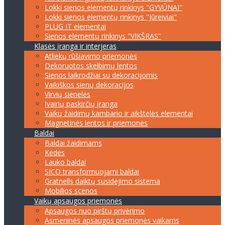
Lokki sienos elementų rinkinys "GYVŪNAI"
Lokki sienos elementų rinkinys "Jūreiviai"
PLUG IT elementai
Sienos elementų rinkinys "VIKŠRAS"
Klasės įranga ir interjeras
Atliekų rūšiavimo priemonės
Dekoruotos skelbimų lentos
Sienos laikrodžiai su dekoracijomis
Vaikiškos sienų dekoracijos
Virvių sienelės
Įvairių paskirčių įranga
Vaikų žaidimų kambario ir aikštelės elementai
Magnetinės lentos ir priemonės
Baldai
Baldai žaidimams
Kėdės
Lauko baldai
SICO transformuojami baldai
Gratnells daiktų susidėjimo sistema
Mobilios scenos
Vaikų apsaugos priemonės
Apsaugos nuo pirštų privėrimo
Asmeninės apsaugos priemonės vaikams