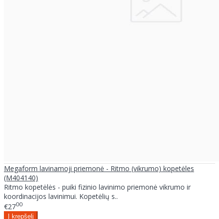
Megaform lavinamoji priemonė - Ritmo (vikrumo) kopetėles
(M404140)
Ritmo kopetėlės - puiki fizinio lavinimo priemonė vikrumo ir
koordinacijos lavinimui. Kopetėlių s..
00
€27