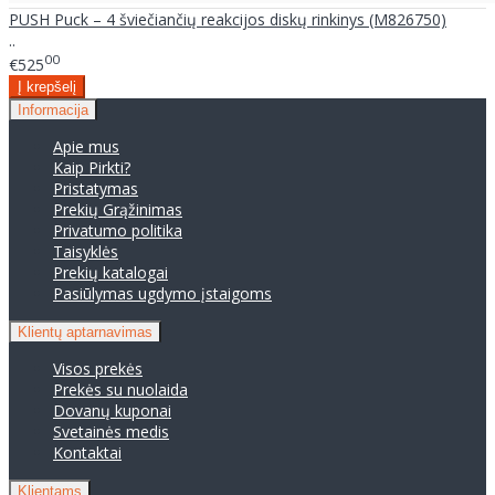
PUSH Puck – 4 šviečiančių reakcijos diskų rinkinys (M826750)
..
00
€525
Informacija
Apie mus
Kaip Pirkti?
Pristatymas
Prekių Grąžinimas
Privatumo politika
Taisyklės
Prekių katalogai
Pasiūlymas ugdymo įstaigoms
Klientų aptarnavimas
Visos prekės
Prekės su nuolaida
Dovanų kuponai
Svetainės medis
Kontaktai
Klientams