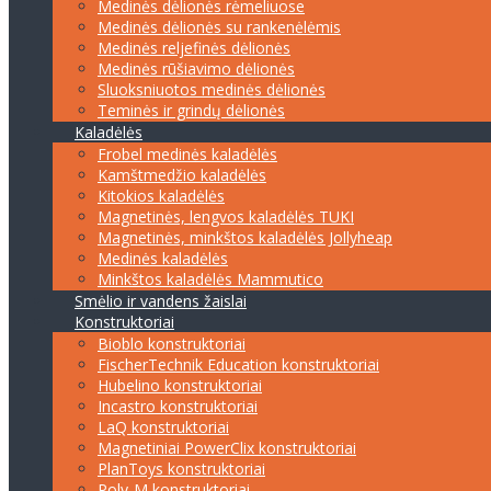
Medinės dėlionės rėmeliuose
Medinės dėlionės su rankenėlėmis
Medinės reljefinės dėlionės
Medinės rūšiavimo dėlionės
Sluoksniuotos medinės dėlionės
Teminės ir grindų dėlionės
Kaladėlės
Frobel medinės kaladėlės
Kamštmedžio kaladėlės
Kitokios kaladėlės
Magnetinės, lengvos kaladėlės TUKI
Magnetinės, minkštos kaladėlės Jollyheap
Medinės kaladėlės
Minkštos kaladėlės Mammutico
Smėlio ir vandens žaislai
Konstruktoriai
Bioblo konstruktoriai
FischerTechnik Education konstruktoriai
Hubelino konstruktoriai
Incastro konstruktoriai
LaQ konstruktoriai
Magnetiniai PowerClix konstruktoriai
PlanToys konstruktoriai
Poly-M konstruktoriai