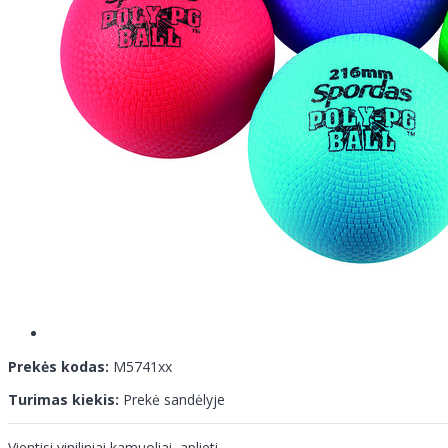
Prekės kodas:
M5741xx
Turimas kiekis:
Prekė sandėlyje
Vientisi viniliniai kamuoliai, aplieti.