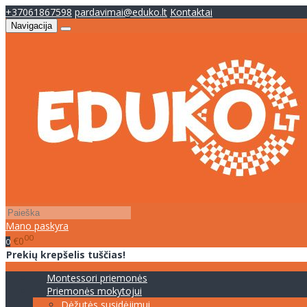
+37061867598
pardavimai@eduko.lt
Kontaktai
Navigacija
Mano paskyra
00
€0
0
Prekių krepšelis tuščias!
Montessori priemonės
Priemonės mokytojui
Dėžutės susidėjimui