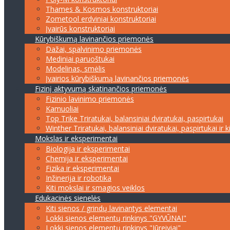
Thames & Kosmos konstruktoriai
Zometool erdviniai konstruktoriai
Įvairūs konstruktoriai
Kūrybiškumą lavinančios priemonės
Dažai, spalvinimo priemonės
Mediniai paruoštukai
Modelinas, smėlis
Įvairios kūrybiškumą lavinančios priemonės
Fizinį aktyvumą skatinančios priemonės
Fizinio lavinimo priemonės
Kamuoliai
Top Trike Triratukai, balansiniai dviratukai, paspirtukai
Winther Triratukai, balansiniai dviratukai, paspirtukai ir k
Mokslas ir eksperimentai
Biologija ir eksperimentai
Chemija ir eksperimentai
Fizika ir eksperimentai
Inžinerija ir robotika
Kiti mokslai ir smagios veiklos
Edukacinės sienelės
Kiti sienos / grindų lavinantys elementai
Lokki sienos elementų rinkinys "GYVŪNAI"
Lokki sienos elementų rinkinys "Jūreiviai"