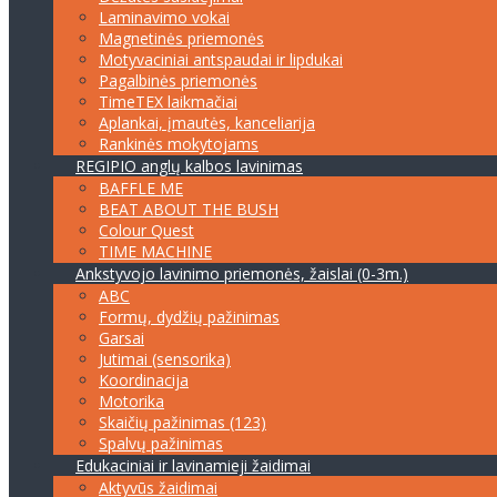
Laminavimo vokai
Magnetinės priemonės
Motyvaciniai antspaudai ir lipdukai
Pagalbinės priemonės
TimeTEX laikmačiai
Aplankai, įmautės, kanceliarija
Rankinės mokytojams
REGIPIO anglų kalbos lavinimas
BAFFLE ME
BEAT ABOUT THE BUSH
Colour Quest
TIME MACHINE
Ankstyvojo lavinimo priemonės, žaislai (0-3m.)
ABC
Formų, dydžių pažinimas
Garsai
Jutimai (sensorika)
Koordinacija
Motorika
Skaičių pažinimas (123)
Spalvų pažinimas
Edukaciniai ir lavinamieji žaidimai
Aktyvūs žaidimai