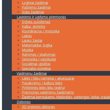
Loginiai žaidimai
Pažinimo žaidimai
Stalo žaidimai
Lavinimo ir ugdymo priemonės
Erdvės suvokimas
Kalba, atmintis
Koordinacija / motorika
Laikas
Lauko žaislai
Matematika, logika
Muzika
Rašymas / skaitymas
Sensorika / vaizduotė
Socialiniai įgūdžiai
Specialūs poreikiai
Vaidmenų žaidimai
Lėlės / lėlių nameliai / aksesuarai
Pasakojimų / kalbos lėlės
Pirštininės lėlės lėlių teatrui
Priemonės vaidmenų žaidimams
Žaidimai berniukams. Mašinėlės, parkingas, keliai, trauk
Dėlionės
3D erdvinės dėlionės