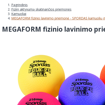
Pagrindinis
Fizinį aktyvumą skatinančios priemonės
Kamuoliai
MEGAFORM fizinio lavinimo priemonė - SPORDAS kamuolių rin
MEGAFORM fizinio lavinimo pri