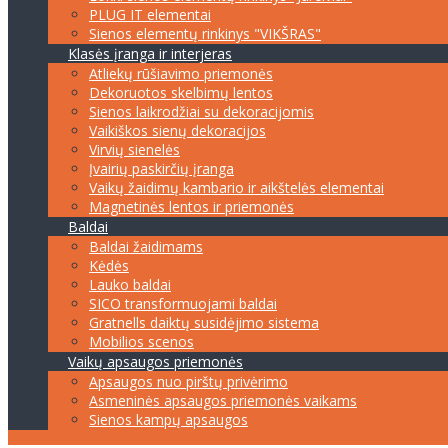
PLUG IT elementai
Sienos elementų rinkinys "VIKŠRAS"
Klasės įranga ir interjeras
Atliekų rūšiavimo priemonės
Dekoruotos skelbimų lentos
Sienos laikrodžiai su dekoracijomis
Vaikiškos sienų dekoracijos
Virvių sienelės
Įvairių paskirčių įranga
Vaikų žaidimų kambario ir aikštelės elementai
Magnetinės lentos ir priemonės
Baldai
Baldai žaidimams
Kėdės
Lauko baldai
SICO transformuojami baldai
Gratnells daiktų susidėjimo sistema
Mobilios scenos
Vaikų apsaugos priemonės
Apsaugos nuo pirštų privėrimo
Asmeninės apsaugos priemonės vaikams
Sienos kampų apsaugos