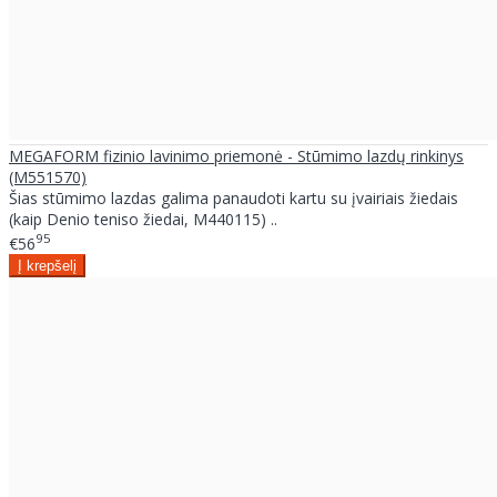
MEGAFORM fizinio lavinimo priemonė - Stūmimo lazdų rinkinys
(M551570)
Šias stūmimo lazdas galima panaudoti kartu su įvairiais žiedais
(kaip Denio teniso žiedai, M440115) ..
95
€56