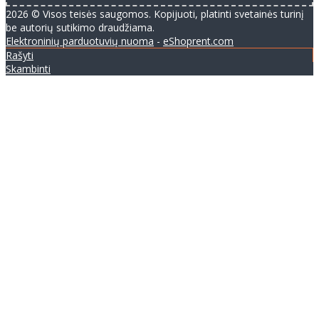
2026 © Visos teisės saugomos. Kopijuoti, platinti svetainės turinį
be autorių sutikimo draudžiama.
Elektroninių parduotuvių nuoma
-
eShoprent.com
Rašyti
Skambinti