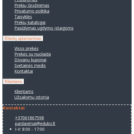
Prekių Grąžinimas
Privatumo politika
Taisyklės
Prekių katalogai
Pasiūlymas ugdymo įstaigoms
Klientų aptarnavimas
Visos prekės
Prekės su nuolaida
Dovanų kuponai
Svetainės medis
Kontaktai
Klientams
Klientams
Užsakymų istorija
Kontaktai
+37061867598
pardavimai@eduko.lt
I-V: 8:00 - 17:00