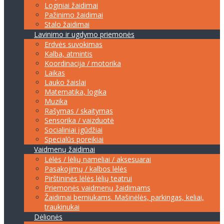
Loginiai žaidimai
Pažinimo žaidimai
Stalo žaidimai
Lavinimo ir ugdymo priemonės
Erdvės suvokimas
Kalba, atmintis
Koordinacija / motorika
Laikas
Lauko žaislai
Matematika, logika
Muzika
Rašymas / skaitymas
Sensorika / vaizduotė
Socialiniai įgūdžiai
Specialūs poreikiai
Vaidmenų žaidimai
Lėlės / lėlių nameliai / aksesuarai
Pasakojimų / kalbos lėlės
Pirštininės lėlės lėlių teatrui
Priemonės vaidmenų žaidimams
Žaidimai berniukams. Mašinėlės, parkingas, keliai,
traukinukai
Dėlionės