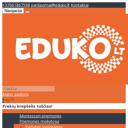
+37061867598
pardavimai@eduko.lt
Kontaktai
Navigacija
Mano paskyra
00
€0
0
Prekių krepšelis tuščias!
Montessori priemonės
Priemonės mokytojui
Dėžutės susidėjimui