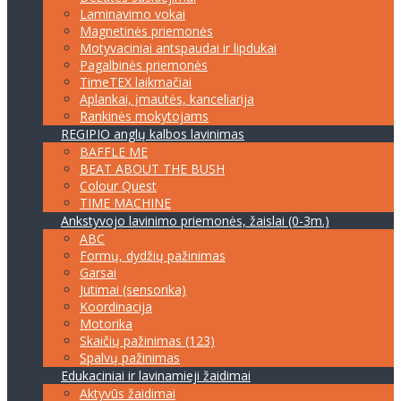
Laminavimo vokai
Magnetinės priemonės
Motyvaciniai antspaudai ir lipdukai
Pagalbinės priemonės
TimeTEX laikmačiai
Aplankai, įmautės, kanceliarija
Rankinės mokytojams
REGIPIO anglų kalbos lavinimas
BAFFLE ME
BEAT ABOUT THE BUSH
Colour Quest
TIME MACHINE
Ankstyvojo lavinimo priemonės, žaislai (0-3m.)
ABC
Formų, dydžių pažinimas
Garsai
Jutimai (sensorika)
Koordinacija
Motorika
Skaičių pažinimas (123)
Spalvų pažinimas
Edukaciniai ir lavinamieji žaidimai
Aktyvūs žaidimai