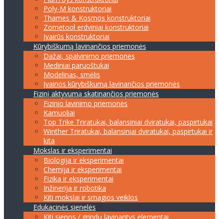
Poly-M konstruktoriai
Thames & Kosmos konstruktoriai
Zometool erdviniai konstruktoriai
Įvairūs konstruktoriai
Kūrybiškumą lavinančios priemonės
Dažai, spalvinimo priemonės
Mediniai paruoštukai
Modelinas, smėlis
Įvairios kūrybiškumą lavinančios priemonės
Fizinį aktyvumą skatinančios priemonės
Fizinio lavinimo priemonės
Kamuoliai
Top Trike Triratukai, balansiniai dviratukai, paspirtukai
Winther Triratukai, balansiniai dviratukai, paspirtukai ir
kita
Mokslas ir eksperimentai
Biologija ir eksperimentai
Chemija ir eksperimentai
Fizika ir eksperimentai
Inžinerija ir robotika
Kiti mokslai ir smagios veiklos
Edukacinės sienelės
Kiti sienos / grindų lavinantys elementai