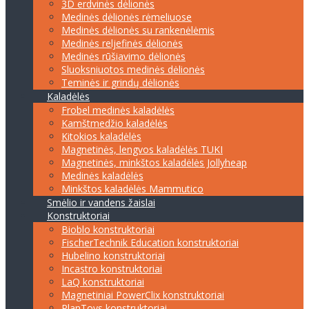
3D erdvinės dėlionės
Medinės dėlionės rėmeliuose
Medinės dėlionės su rankenėlėmis
Medinės reljefinės dėlionės
Medinės rūšiavimo dėlionės
Sluoksniuotos medinės dėlionės
Teminės ir grindų dėlionės
Kaladėlės
Frobel medinės kaladėlės
Kamštmedžio kaladėlės
Kitokios kaladėlės
Magnetinės, lengvos kaladėlės TUKI
Magnetinės, minkštos kaladėlės Jollyheap
Medinės kaladėlės
Minkštos kaladėlės Mammutico
Smėlio ir vandens žaislai
Konstruktoriai
Bioblo konstruktoriai
FischerTechnik Education konstruktoriai
Hubelino konstruktoriai
Incastro konstruktoriai
LaQ konstruktoriai
Magnetiniai PowerClix konstruktoriai
PlanToys konstruktoriai