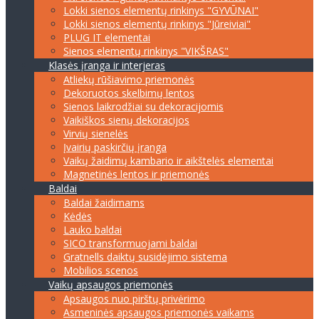
Lokki sienos elementų rinkinys "GYVŪNAI"
Lokki sienos elementų rinkinys "Jūreiviai"
PLUG IT elementai
Sienos elementų rinkinys "VIKŠRAS"
Klasės įranga ir interjeras
Atliekų rūšiavimo priemonės
Dekoruotos skelbimų lentos
Sienos laikrodžiai su dekoracijomis
Vaikiškos sienų dekoracijos
Virvių sienelės
Įvairių paskirčių įranga
Vaikų žaidimų kambario ir aikštelės elementai
Magnetinės lentos ir priemonės
Baldai
Baldai žaidimams
Kėdės
Lauko baldai
SICO transformuojami baldai
Gratnells daiktų susidėjimo sistema
Mobilios scenos
Vaikų apsaugos priemonės
Apsaugos nuo pirštų privėrimo
Asmeninės apsaugos priemonės vaikams