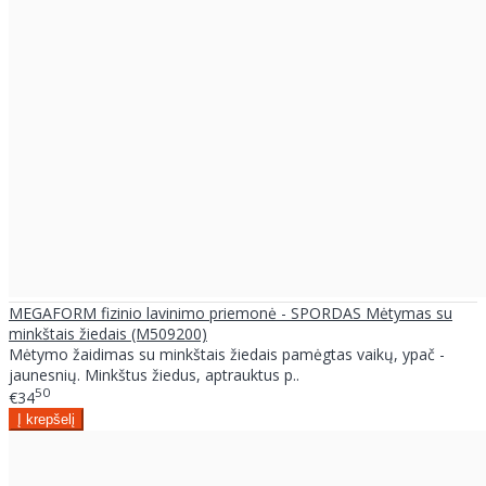
MEGAFORM fizinio lavinimo priemonė - SPORDAS Mėtymas su
minkštais žiedais (M509200)
Mėtymo žaidimas su minkštais žiedais pamėgtas vaikų, ypač -
jaunesnių. Minkštus žiedus, aptrauktus p..
50
€34