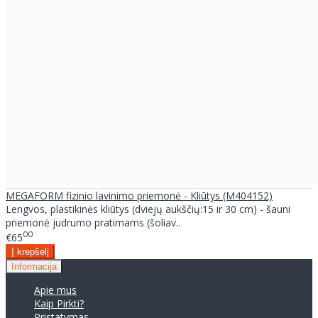
MEGAFORM fizinio lavinimo priemonė - Kliūtys (M404152)
Lengvos, plastikinės kliūtys (dviejų aukščių:15 ir 30 cm) - šauni
priemonė judrumo pratimams (šoliav..
00
€65
Informacija
Apie mus
Kaip Pirkti?
Pristatymas