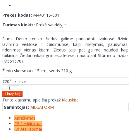
Prekės kodas:
M440115-601
Turimas kiekis:
Prekė sandėlyje
Šiuos Denio teniso žiedus galime panaudoti įvairiose fizinio
lavinimo veiklose ir žaidimuose, kaip: mėtymas, gaudymas,
ridenimas vienas kitam. Žiedus taip pat galime naudoti kaip
taikinius. Žiedai reikalingi ir estafetėse, naudojant Stūmimo lazdas
(M551570).
Žiedo skersmuo: 15 cm, svoris 210 g.
75
€20
su PVM
Turite klausimų apie šią prekę?
Klauskite
Gamintojas:
MEGAFORM
Aprašymas
CE ženklinimas
(0) Atsiliepimai