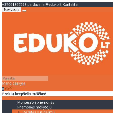
+37061867598
pardavimai@eduko.lt
Kontaktai
Navigacija
Mano paskyra
00
€0
0
Prekių krepšelis tuščias!
Montessori priemonės
Priemonės mokytojui
Dėžutės susidėjimui