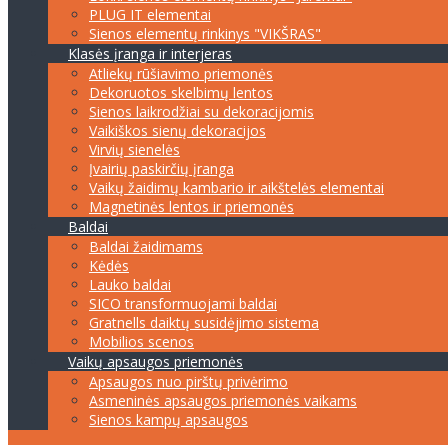
PLUG IT elementai
Sienos elementų rinkinys "VIKŠRAS"
Klasės įranga ir interjeras
Atliekų rūšiavimo priemonės
Dekoruotos skelbimų lentos
Sienos laikrodžiai su dekoracijomis
Vaikiškos sienų dekoracijos
Virvių sienelės
Įvairių paskirčių įranga
Vaikų žaidimų kambario ir aikštelės elementai
Magnetinės lentos ir priemonės
Baldai
Baldai žaidimams
Kėdės
Lauko baldai
SICO transformuojami baldai
Gratnells daiktų susidėjimo sistema
Mobilios scenos
Vaikų apsaugos priemonės
Apsaugos nuo pirštų privėrimo
Asmeninės apsaugos priemonės vaikams
Sienos kampų apsaugos