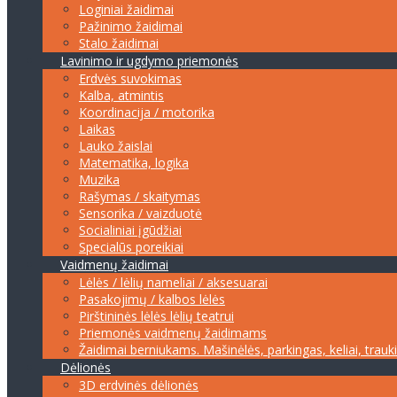
Loginiai žaidimai
Pažinimo žaidimai
Stalo žaidimai
Lavinimo ir ugdymo priemonės
Erdvės suvokimas
Kalba, atmintis
Koordinacija / motorika
Laikas
Lauko žaislai
Matematika, logika
Muzika
Rašymas / skaitymas
Sensorika / vaizduotė
Socialiniai įgūdžiai
Specialūs poreikiai
Vaidmenų žaidimai
Lėlės / lėlių nameliai / aksesuarai
Pasakojimų / kalbos lėlės
Pirštininės lėlės lėlių teatrui
Priemonės vaidmenų žaidimams
Žaidimai berniukams. Mašinėlės, parkingas, keliai, trauk
Dėlionės
3D erdvinės dėlionės