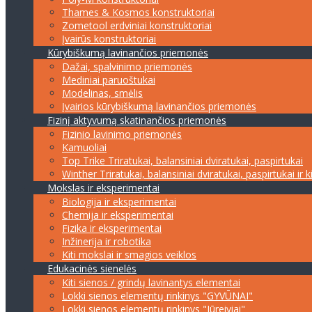
Thames & Kosmos konstruktoriai
Zometool erdviniai konstruktoriai
Įvairūs konstruktoriai
Kūrybiškumą lavinančios priemonės
Dažai, spalvinimo priemonės
Mediniai paruoštukai
Modelinas, smėlis
Įvairios kūrybiškumą lavinančios priemonės
Fizinį aktyvumą skatinančios priemonės
Fizinio lavinimo priemonės
Kamuoliai
Top Trike Triratukai, balansiniai dviratukai, paspirtukai
Winther Triratukai, balansiniai dviratukai, paspirtukai ir k
Mokslas ir eksperimentai
Biologija ir eksperimentai
Chemija ir eksperimentai
Fizika ir eksperimentai
Inžinerija ir robotika
Kiti mokslai ir smagios veiklos
Edukacinės sienelės
Kiti sienos / grindų lavinantys elementai
Lokki sienos elementų rinkinys "GYVŪNAI"
Lokki sienos elementų rinkinys "Jūreiviai"