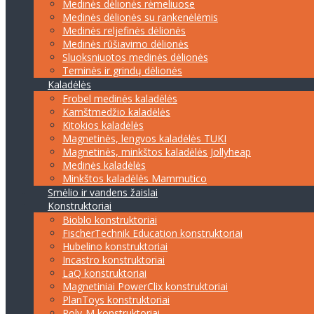
Medinės dėlionės rėmeliuose
Medinės dėlionės su rankenėlėmis
Medinės reljefinės dėlionės
Medinės rūšiavimo dėlionės
Sluoksniuotos medinės dėlionės
Teminės ir grindų dėlionės
Kaladėlės
Frobel medinės kaladėlės
Kamštmedžio kaladėlės
Kitokios kaladėlės
Magnetinės, lengvos kaladėlės TUKI
Magnetinės, minkštos kaladėlės Jollyheap
Medinės kaladėlės
Minkštos kaladėlės Mammutico
Smėlio ir vandens žaislai
Konstruktoriai
Bioblo konstruktoriai
FischerTechnik Education konstruktoriai
Hubelino konstruktoriai
Incastro konstruktoriai
LaQ konstruktoriai
Magnetiniai PowerClix konstruktoriai
PlanToys konstruktoriai
Poly-M konstruktoriai