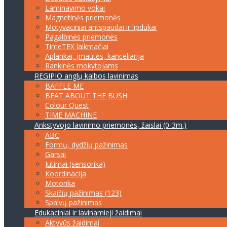
Laminavimo vokai
Magnetinės priemonės
Motyvaciniai antspaudai ir lipdukai
Pagalbinės priemonės
TimeTEX laikmačiai
Aplankai, įmautės, kanceliarija
Rankinės mokytojams
REGIPIO anglų kalbos lavinimas
BAFFLE ME
BEAT ABOUT THE BUSH
Colour Quest
TIME MACHINE
Ankstyvojo lavinimo priemonės, žaislai (0-3m.)
ABC
Formų, dydžių pažinimas
Garsai
Jutimai (sensorika)
Koordinacija
Motorika
Skaičių pažinimas (123)
Spalvų pažinimas
Edukaciniai ir lavinamieji žaidimai
Aktyvūs žaidimai