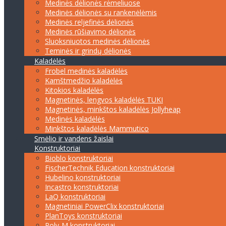
Medinės dėlionės rėmeliuose
Medinės dėlionės su rankenėlėmis
Medinės reljefinės dėlionės
Medinės rūšiavimo dėlionės
Sluoksniuotos medinės dėlionės
Teminės ir grindų dėlionės
Kaladėlės
Frobel medinės kaladėlės
Kamštmedžio kaladėlės
Kitokios kaladėlės
Magnetinės, lengvos kaladėlės TUKI
Magnetinės, minkštos kaladėlės Jollyheap
Medinės kaladėlės
Minkštos kaladėlės Mammutico
Smėlio ir vandens žaislai
Konstruktoriai
Bioblo konstruktoriai
FischerTechnik Education konstruktoriai
Hubelino konstruktoriai
Incastro konstruktoriai
LaQ konstruktoriai
Magnetiniai PowerClix konstruktoriai
PlanToys konstruktoriai
Poly-M konstruktoriai