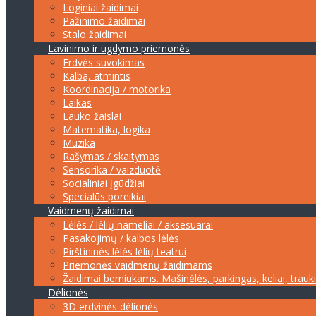
Loginiai žaidimai
Pažinimo žaidimai
Stalo žaidimai
Lavinimo ir ugdymo priemonės
Erdvės suvokimas
Kalba, atmintis
Koordinacija / motorika
Laikas
Lauko žaislai
Matematika, logika
Muzika
Rašymas / skaitymas
Sensorika / vaizduotė
Socialiniai įgūdžiai
Specialūs poreikiai
Vaidmenų žaidimai
Lėlės / lėlių nameliai / aksesuarai
Pasakojimų / kalbos lėlės
Pirštininės lėlės lėlių teatrui
Priemonės vaidmenų žaidimams
Žaidimai berniukams. Mašinėlės, parkingas, keliai, trauk
Dėlionės
3D erdvinės dėlionės