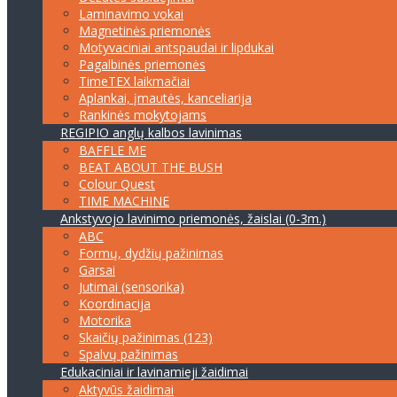
Laminavimo vokai
Magnetinės priemonės
Motyvaciniai antspaudai ir lipdukai
Pagalbinės priemonės
TimeTEX laikmačiai
Aplankai, įmautės, kanceliarija
Rankinės mokytojams
REGIPIO anglų kalbos lavinimas
BAFFLE ME
BEAT ABOUT THE BUSH
Colour Quest
TIME MACHINE
Ankstyvojo lavinimo priemonės, žaislai (0-3m.)
ABC
Formų, dydžių pažinimas
Garsai
Jutimai (sensorika)
Koordinacija
Motorika
Skaičių pažinimas (123)
Spalvų pažinimas
Edukaciniai ir lavinamieji žaidimai
Aktyvūs žaidimai