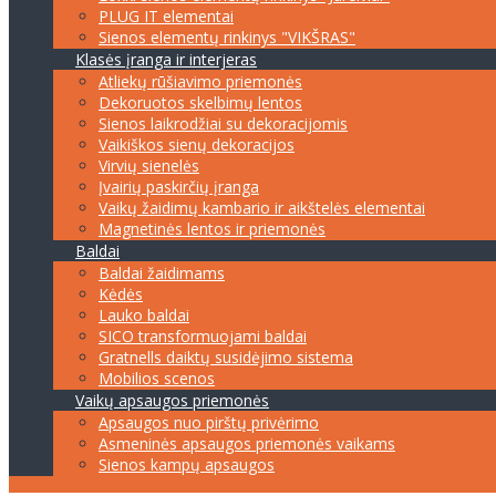
PLUG IT elementai
Sienos elementų rinkinys "VIKŠRAS"
Klasės įranga ir interjeras
Atliekų rūšiavimo priemonės
Dekoruotos skelbimų lentos
Sienos laikrodžiai su dekoracijomis
Vaikiškos sienų dekoracijos
Virvių sienelės
Įvairių paskirčių įranga
Vaikų žaidimų kambario ir aikštelės elementai
Magnetinės lentos ir priemonės
Baldai
Baldai žaidimams
Kėdės
Lauko baldai
SICO transformuojami baldai
Gratnells daiktų susidėjimo sistema
Mobilios scenos
Vaikų apsaugos priemonės
Apsaugos nuo pirštų privėrimo
Asmeninės apsaugos priemonės vaikams
Sienos kampų apsaugos