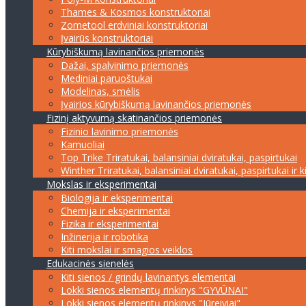
Thames & Kosmos konstruktoriai
Zometool erdviniai konstruktoriai
Įvairūs konstruktoriai
Kūrybiškumą lavinančios priemonės
Dažai, spalvinimo priemonės
Mediniai paruoštukai
Modelinas, smėlis
Įvairios kūrybiškumą lavinančios priemonės
Fizinį aktyvumą skatinančios priemonės
Fizinio lavinimo priemonės
Kamuoliai
Top Trike Triratukai, balansiniai dviratukai, paspirtukai
Winther Triratukai, balansiniai dviratukai, paspirtukai ir k
Mokslas ir eksperimentai
Biologija ir eksperimentai
Chemija ir eksperimentai
Fizika ir eksperimentai
Inžinerija ir robotika
Kiti mokslai ir smagios veiklos
Edukacinės sienelės
Kiti sienos / grindų lavinantys elementai
Lokki sienos elementų rinkinys "GYVŪNAI"
Lokki sienos elementų rinkinys "Jūreiviai"