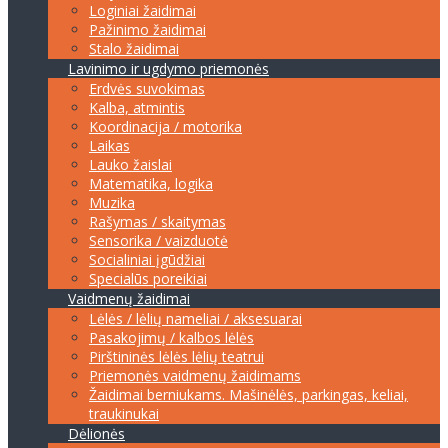
Loginiai žaidimai
Pažinimo žaidimai
Stalo žaidimai
Lavinimo ir ugdymo priemonės
Erdvės suvokimas
Kalba, atmintis
Koordinacija / motorika
Laikas
Lauko žaislai
Matematika, logika
Muzika
Rašymas / skaitymas
Sensorika / vaizduotė
Socialiniai įgūdžiai
Specialūs poreikiai
Vaidmenų žaidimai
Lėlės / lėlių nameliai / aksesuarai
Pasakojimų / kalbos lėlės
Pirštininės lėlės lėlių teatrui
Priemonės vaidmenų žaidimams
Žaidimai berniukams. Mašinėlės, parkingas, keliai,
traukinukai
Dėlionės