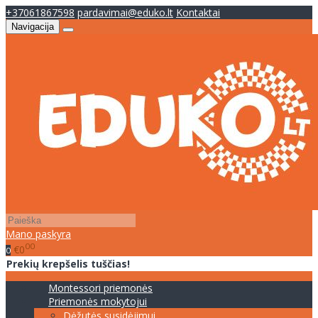
+37061867598
pardavimai@eduko.lt
Kontaktai
Navigacija
Mano paskyra
00
€0
0
Prekių krepšelis tuščias!
Montessori priemonės
Priemonės mokytojui
Dėžutės susidėjimui