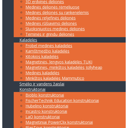
3D erdvinės dėlionės
Medinės dėlionės rėmeliuose
Medinės dėlionės su rankenėlėmis
Medinės reljefinės dėlionės
Medinės rūšiavimo dėlionės
Sluoksniuotos medinės dėlionės
Teminės ir grindų dėlionės
Kaladėlės
Frobel medinės kaladėlės
Kamštmedžio kaladėlės
Kitokios kaladėlės
Magnetinės, lengvos kaladėlės TUKI
Magnetinės, minkštos kaladėlės Jollyheap
Medinės kaladėlės
Minkštos kaladėlės Mammutico
Smėlio ir vandens žaislai
Konstruktoriai
Bioblo konstruktoriai
FischerTechnik Education konstruktoriai
Hubelino konstruktoriai
Incastro konstruktoriai
LaQ konstruktoriai
Magnetiniai PowerClix konstruktoriai
PlanToys konstruktoriai