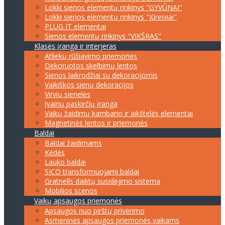
Lokki sienos elementų rinkinys "GYVŪNAI"
Lokki sienos elementų rinkinys "Jūreiviai"
PLUG IT elementai
Sienos elementų rinkinys "VIKŠRAS"
Klasės įranga ir interjeras
Atliekų rūšiavimo priemonės
Dekoruotos skelbimų lentos
Sienos laikrodžiai su dekoracijomis
Vaikiškos sienų dekoracijos
Virvių sienelės
Įvairių paskirčių įranga
Vaikų žaidimų kambario ir aikštelės elementai
Magnetinės lentos ir priemonės
Baldai
Baldai žaidimams
Kėdės
Lauko baldai
SICO transformuojami baldai
Gratnells daiktų susidėjimo sistema
Mobilios scenos
Vaikų apsaugos priemonės
Apsaugos nuo pirštų privėrimo
Asmeninės apsaugos priemonės vaikams