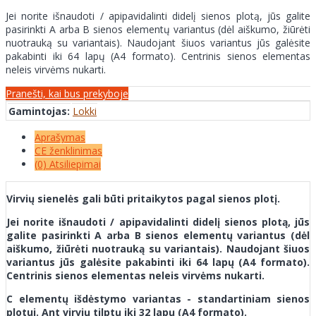
Jei norite išnaudoti / apipavidalinti didelį sienos plotą, jūs galite
pasirinkti A arba B sienos elementų variantus (dėl aiškumo, žiūrėti
nuotrauką su variantais). Naudojant šiuos variantus jūs galėsite
pakabinti iki 64 lapų (A4 formato). Centrinis sienos elementas
neleis virvėms nukarti.
Pranešti, kai bus prekyboje
Gamintojas:
Lokki
Aprašymas
CE ženklinimas
(0) Atsiliepimai
Virvių sienelės gali būti pritaikytos pagal sienos plotį.
Jei norite išnaudoti / apipavidalinti didelį sienos plotą, jūs
galite pasirinkti A arba B sienos elementų variantus (dėl
aiškumo, žiūrėti nuotrauką su variantais). Naudojant šiuos
variantus jūs galėsite pakabinti iki 64 lapų (A4 formato).
Centrinis sienos elementas neleis virvėms nukarti.
C elementų išdėstymo variantas - standartiniam sienos
plotui. Ant virvių tilptų iki 32 lapų (A4 formato).