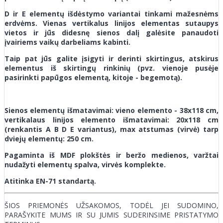
D ir E elementų išdėstymo variantai tinkami mažesnėms
erdvėms. Vienas vertikalus linijos elementas sutaupys
vietos ir jūs didesnę sienos dalį galėsite panaudoti
įvairiems vaikų darbeliams kabinti.
Taip pat jūs galite įsigyti ir derinti skirtingus, atskirus
elementus iš skirtingų rinkinių (pvz. vienoje pusėje
pasirinkti papūgos elementą, kitoje - begemotą).
Sienos elementų išmatavimai: vieno elemento - 38x118 cm,
vertikalaus linijos elemento išmatavimai: 20x118 cm
(renkantis A B D E variantus), max atstumas (virvė) tarp
dviejų elementų: 250 cm.
Pagaminta iš MDF plokštės ir beržo medienos, varžtai
nudažyti elementų spalva, virvės komplekte.
Atitinka EN-71 standartą.
ŠIOS PRIEMONĖS UŽSAKOMOS, TODĖL JEI SUDOMINO,
PARAŠYKITE MUMS IR SU JUMIS SUDERINSIME PRISTATYMO