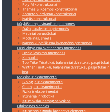
Poly-M konstruktoriai
Thames & Kosmos konstruktoriai
Zometool erdviniai konstruktoriai
Įvairūs konstruktoriai
Kūrybiškumą lavinančios priemonės
Dažai, spalvinimo priemonės
Mediniai paruoštukai
Modelinas, smėlis
Įvairios kūrybiškumą lavinančios priemonės
Fizinį aktyvumą skatinančios priemonės
Fizinio lavinimo priemonės
Kamuoliai
Top Trike Triratukai, balansiniai dviratukai, paspirtukai
Winther Triratukai, balansiniai dviratukai, paspirtukai ir
kita
Mokslas ir eksperimentai
Biologija ir eksperimentai
Chemija ir eksperimentai
Fizika ir eksperimentai
Inžinerija ir robotika
Kiti mokslai ir smagios veiklos
Edukacinės sienelės
Kiti sienos / grindų lavinantys elementai