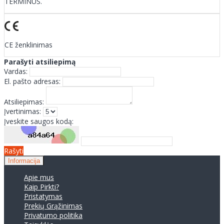
TERMINUS.
CE ženklinimas
Parašyti atsiliepimą
Vardas:
El. pašto adresas:
Atsiliepimas:
Įvertinimas:
Įveskite saugos kodą:
Rašyti
Informacija
Apie mus
Kaip Pirkti?
Pristatymas
Prekių Grąžinimas
Privatumo politika