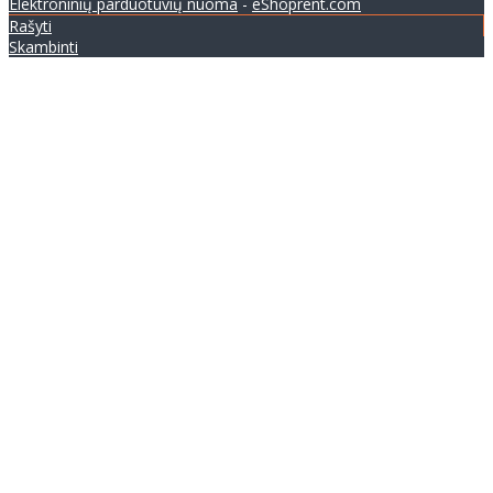
Elektroninių parduotuvių nuoma
-
eShoprent.com
Rašyti
Skambinti