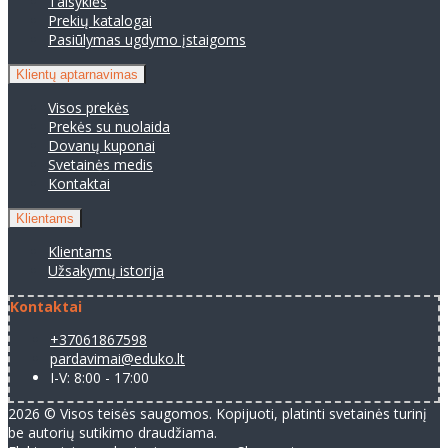
Taisyklės
Prekių katalogai
Pasiūlymas ugdymo įstaigoms
Klientų aptarnavimas
Visos prekės
Prekės su nuolaida
Dovanų kuponai
Svetainės medis
Kontaktai
Klientams
Klientams
Užsakymų istorija
Kontaktai
+37061867598
pardavimai@eduko.lt
I-V: 8:00 - 17:00
2026 © Visos teisės saugomos. Kopijuoti, platinti svetainės turinį
be autorių sutikimo draudžiama.