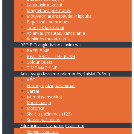
Laminavimo vokai
Magnetinės priemonės
Motyvaciniai antspaudai ir lipdukai
Pagalbinės priemonės
TimeTEX laikmačiai
Aplankai, įmautės, kanceliarija
Rankinės mokytojams
REGIPIO anglų kalbos lavinimas
BAFFLE ME
BEAT ABOUT THE BUSH
Colour Quest
TIME MACHINE
Ankstyvojo lavinimo priemonės, žaislai (0-3m.)
ABC
Formų, dydžių pažinimas
Garsai
Jutimai (sensorika)
Koordinacija
Motorika
Skaičių pažinimas (123)
Spalvų pažinimas
Edukaciniai ir lavinamieji žaidimai
Aktyvūs žaidimai