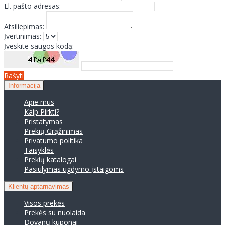
El. pašto adresas:
Atsiliepimas:
Įvertinimas:
Įveskite saugos kodą:
Rašyti
Informacija
Apie mus
Kaip Pirkti?
Pristatymas
Prekių Grąžinimas
Privatumo politika
Taisyklės
Prekių katalogai
Pasiūlymas ugdymo įstaigoms
Klientų aptarnavimas
Visos prekės
Prekės su nuolaida
Dovanų kuponai