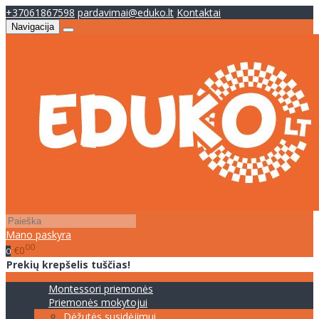
+37061867598
pardavimai@eduko.lt
Kontaktai
Navigacija
Mano paskyra
00
€0
0
Prekių krepšelis tuščias!
Montessori priemonės
Priemonės mokytojui
Dėžutės susidėjimui