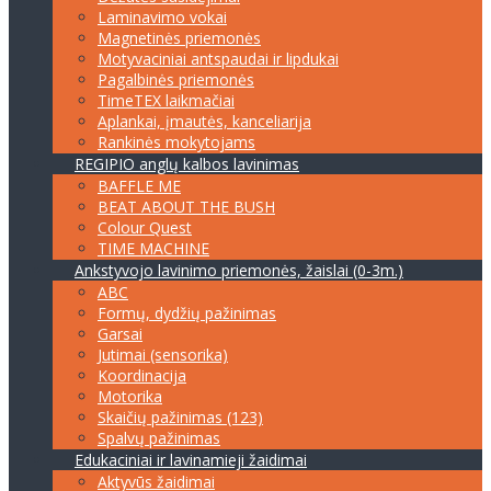
Laminavimo vokai
Magnetinės priemonės
Motyvaciniai antspaudai ir lipdukai
Pagalbinės priemonės
TimeTEX laikmačiai
Aplankai, įmautės, kanceliarija
Rankinės mokytojams
REGIPIO anglų kalbos lavinimas
BAFFLE ME
BEAT ABOUT THE BUSH
Colour Quest
TIME MACHINE
Ankstyvojo lavinimo priemonės, žaislai (0-3m.)
ABC
Formų, dydžių pažinimas
Garsai
Jutimai (sensorika)
Koordinacija
Motorika
Skaičių pažinimas (123)
Spalvų pažinimas
Edukaciniai ir lavinamieji žaidimai
Aktyvūs žaidimai