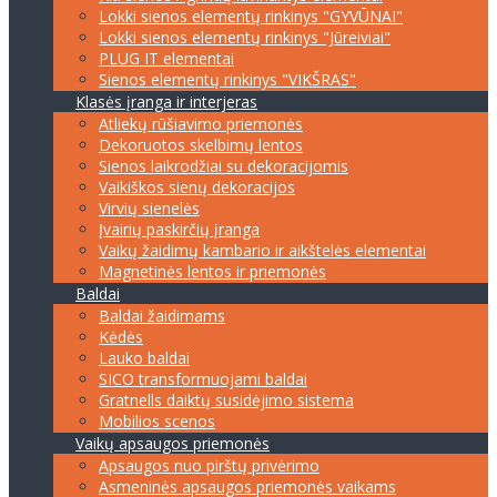
Lokki sienos elementų rinkinys "GYVŪNAI"
Lokki sienos elementų rinkinys "Jūreiviai"
PLUG IT elementai
Sienos elementų rinkinys "VIKŠRAS"
Klasės įranga ir interjeras
Atliekų rūšiavimo priemonės
Dekoruotos skelbimų lentos
Sienos laikrodžiai su dekoracijomis
Vaikiškos sienų dekoracijos
Virvių sienelės
Įvairių paskirčių įranga
Vaikų žaidimų kambario ir aikštelės elementai
Magnetinės lentos ir priemonės
Baldai
Baldai žaidimams
Kėdės
Lauko baldai
SICO transformuojami baldai
Gratnells daiktų susidėjimo sistema
Mobilios scenos
Vaikų apsaugos priemonės
Apsaugos nuo pirštų privėrimo
Asmeninės apsaugos priemonės vaikams