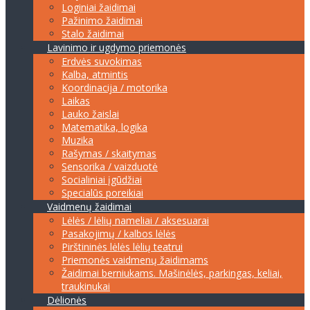
Loginiai žaidimai
Pažinimo žaidimai
Stalo žaidimai
Lavinimo ir ugdymo priemonės
Erdvės suvokimas
Kalba, atmintis
Koordinacija / motorika
Laikas
Lauko žaislai
Matematika, logika
Muzika
Rašymas / skaitymas
Sensorika / vaizduotė
Socialiniai įgūdžiai
Specialūs poreikiai
Vaidmenų žaidimai
Lėlės / lėlių nameliai / aksesuarai
Pasakojimų / kalbos lėlės
Pirštininės lėlės lėlių teatrui
Priemonės vaidmenų žaidimams
Žaidimai berniukams. Mašinėlės, parkingas, keliai,
traukinukai
Dėlionės