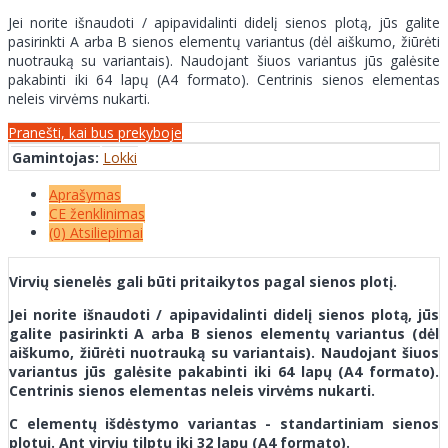
Jei norite išnaudoti / apipavidalinti didelį sienos plotą, jūs galite
pasirinkti A arba B sienos elementų variantus (dėl aiškumo, žiūrėti
nuotrauką su variantais). Naudojant šiuos variantus jūs galėsite
pakabinti iki 64 lapų (A4 formato). Centrinis sienos elementas
neleis virvėms nukarti.
Pranešti, kai bus prekyboje
Gamintojas:
Lokki
Aprašymas
CE ženklinimas
(0) Atsiliepimai
Virvių sienelės gali būti pritaikytos pagal sienos plotį.
Jei norite išnaudoti / apipavidalinti didelį sienos plotą, jūs
galite pasirinkti A arba B sienos elementų variantus (dėl
aiškumo, žiūrėti nuotrauką su variantais). Naudojant šiuos
variantus jūs galėsite pakabinti iki 64 lapų (A4 formato).
Centrinis sienos elementas neleis virvėms nukarti.
C elementų išdėstymo variantas - standartiniam sienos
plotui. Ant virvių tilptų iki 32 lapų (A4 formato).