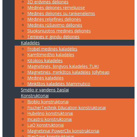
3D erdvinės dėlionės
Medinės dėlionės rėmeliuose
Medinės dėlionės su rankenėlėmis
Medinės reljefinės dėlionės
Medinės rūšiavimo dėlionės
Sluoksniuotos medinės dėlionės
Teminės ir grindų dėlionės
Kaladėlės
Frobel medinės kaladėlės
Kamštmedžio kaladėlės
Kitokios kaladėlės
Magnetinės, lengvos kaladėlės TUKI
Magnetinės, minkštos kaladėlės Jollyheap
Medinės kaladėlės
Minkštos kaladėlės Mammutico
Smėlio ir vandens žaislai
Konstruktoriai
Bioblo konstruktoriai
FischerTechnik Education konstruktoriai
Hubelino konstruktoriai
Incastro konstruktoriai
LaQ konstruktoriai
Magnetiniai PowerClix konstruktoriai
PlanToys konstruktoriai