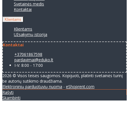
Svetainės medis
Kontaktai
Klientams
Klientams
Užsakymų istorija
Kontaktai
+37061867598
pardavimai@eduko.lt
I-V: 8:00 - 17:00
2026 © Visos teisės saugomos. Kopijuoti, platinti svetainės turinį
be autorių sutikimo draudžiama.
Elektroninių parduotuvių nuoma
-
eShoprent.com
Rašyti
Skambinti