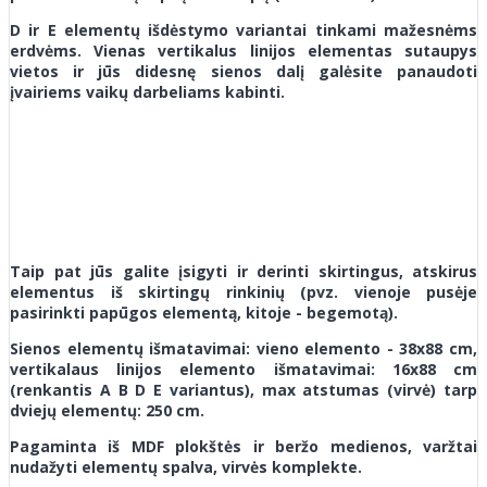
D ir E elementų išdėstymo variantai tinkami mažesnėms
erdvėms. Vienas vertikalus linijos elementas sutaupys
vietos ir jūs didesnę sienos dalį galėsite panaudoti
įvairiems vaikų darbeliams kabinti.
Taip pat jūs galite įsigyti ir derinti skirtingus, atskirus
elementus iš skirtingų rinkinių (pvz. vienoje pusėje
pasirinkti papūgos elementą, kitoje - begemotą).
Sienos elementų išmatavimai: vieno elemento - 38x88 cm,
vertikalaus linijos elemento išmatavimai: 16x88 cm
(renkantis A B D E variantus), max atstumas (virvė) tarp
dviejų elementų: 250 cm.
Pagaminta iš MDF plokštės ir beržo medienos, varžtai
nudažyti elementų spalva, virvės komplekte.