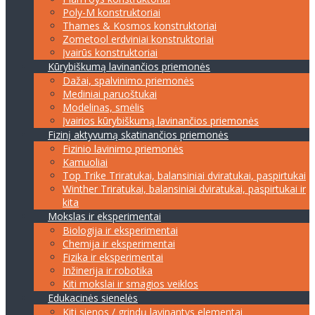
Poly-M konstruktoriai
Thames & Kosmos konstruktoriai
Zometool erdviniai konstruktoriai
Įvairūs konstruktoriai
Kūrybiškumą lavinančios priemonės
Dažai, spalvinimo priemonės
Mediniai paruoštukai
Modelinas, smėlis
Įvairios kūrybiškumą lavinančios priemonės
Fizinį aktyvumą skatinančios priemonės
Fizinio lavinimo priemonės
Kamuoliai
Top Trike Triratukai, balansiniai dviratukai, paspirtukai
Winther Triratukai, balansiniai dviratukai, paspirtukai ir
kita
Mokslas ir eksperimentai
Biologija ir eksperimentai
Chemija ir eksperimentai
Fizika ir eksperimentai
Inžinerija ir robotika
Kiti mokslai ir smagios veiklos
Edukacinės sienelės
Kiti sienos / grindų lavinantys elementai