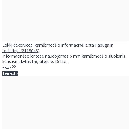
Lokki dekoruota, kamštmedžio informacinė lenta Papūga ir
orchidėja (2118043)
Informacinėse lentose naudojamas 6 mm kamštmedžio sluoksnis,
kuris išmirkytas linų aliejuje. Dėl to ..
00
€545
Teirautis