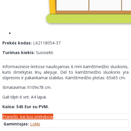
Prekės kodas:
LK2118054-37
Turimas kiekis:
Susisiekti
Informacinėse lentose naudojamas 6 mm kamštmedžio sluoksnis,
kuris išmirkytas linų aliejuje. Dėl to kamštmedžio sluoksnis yra
stipresnis ir pakankamai stabilus. Kamštmedžio plotas: 65x65 cm.
Išmatavimai: h109x78 cm.
Gali tilpti 6 vnt. A4 lapai.
Kaina: 545 Eur su PVM.
Pranešti, kai bus prekyboje
Gamintojas:
Lokki