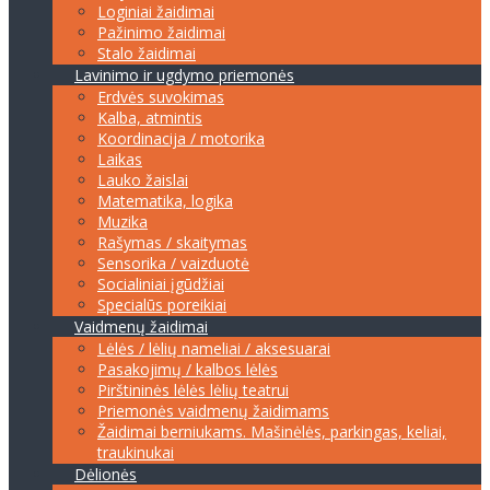
Loginiai žaidimai
Pažinimo žaidimai
Stalo žaidimai
Lavinimo ir ugdymo priemonės
Erdvės suvokimas
Kalba, atmintis
Koordinacija / motorika
Laikas
Lauko žaislai
Matematika, logika
Muzika
Rašymas / skaitymas
Sensorika / vaizduotė
Socialiniai įgūdžiai
Specialūs poreikiai
Vaidmenų žaidimai
Lėlės / lėlių nameliai / aksesuarai
Pasakojimų / kalbos lėlės
Pirštininės lėlės lėlių teatrui
Priemonės vaidmenų žaidimams
Žaidimai berniukams. Mašinėlės, parkingas, keliai,
traukinukai
Dėlionės