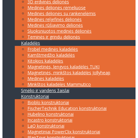
3D erdvinės dėlionės
Medinės dėlionės rėmeliuose
Medinės dėlionės su rankenėlėmis
Medinės reljefinės dėlionės
Medinės rūšiavimo dėlionės
Sluoksniuotos medinės dėlionės
Teminės ir grindų dėlionės
Kaladėlės
Frobel medinės kaladėlės
Kamštmedžio kaladėlės
Kitokios kaladėlės
Magnetinės, lengvos kaladėlės TUKI
Magnetinės, minkštos kaladėlės Jollyheap
Medinės kaladėlės
Minkštos kaladėlės Mammutico
Smėlio ir vandens žaislai
Konstruktoriai
Bioblo konstruktoriai
FischerTechnik Education konstruktoriai
Hubelino konstruktoriai
Incastro konstruktoriai
LaQ konstruktoriai
Magnetiniai PowerClix konstruktoriai
PlanToys konstruktoriai