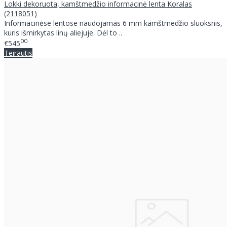
Lokki dekoruota, kamštmedžio informacinė lenta Koralas
(2118051)
Informacinėse lentose naudojamas 6 mm kamštmedžio sluoksnis,
kuris išmirkytas linų aliejuje. Dėl to ..
00
€545
Teirautis