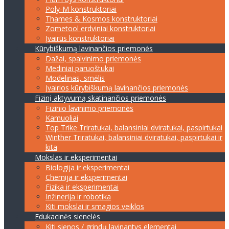
Poly-M konstruktoriai
Thames & Kosmos konstruktoriai
Zometool erdviniai konstruktoriai
Įvairūs konstruktoriai
Kūrybiškumą lavinančios priemonės
Dažai, spalvinimo priemonės
Mediniai paruoštukai
Modelinas, smėlis
Įvairios kūrybiškumą lavinančios priemonės
Fizinį aktyvumą skatinančios priemonės
Fizinio lavinimo priemonės
Kamuoliai
Top Trike Triratukai, balansiniai dviratukai, paspirtukai
Winther Triratukai, balansiniai dviratukai, paspirtukai ir
kita
Mokslas ir eksperimentai
Biologija ir eksperimentai
Chemija ir eksperimentai
Fizika ir eksperimentai
Inžinerija ir robotika
Kiti mokslai ir smagios veiklos
Edukacinės sienelės
Kiti sienos / grindų lavinantys elementai