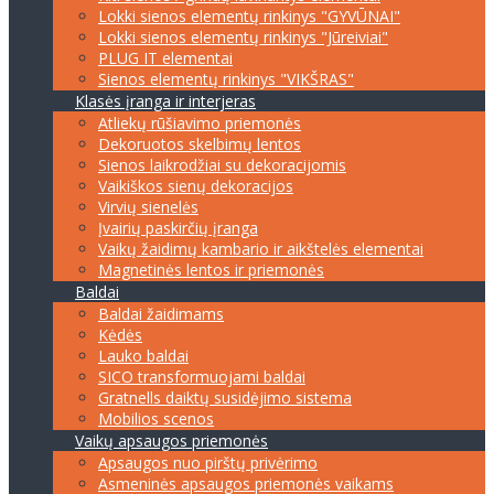
Lokki sienos elementų rinkinys "GYVŪNAI"
Lokki sienos elementų rinkinys "Jūreiviai"
PLUG IT elementai
Sienos elementų rinkinys "VIKŠRAS"
Klasės įranga ir interjeras
Atliekų rūšiavimo priemonės
Dekoruotos skelbimų lentos
Sienos laikrodžiai su dekoracijomis
Vaikiškos sienų dekoracijos
Virvių sienelės
Įvairių paskirčių įranga
Vaikų žaidimų kambario ir aikštelės elementai
Magnetinės lentos ir priemonės
Baldai
Baldai žaidimams
Kėdės
Lauko baldai
SICO transformuojami baldai
Gratnells daiktų susidėjimo sistema
Mobilios scenos
Vaikų apsaugos priemonės
Apsaugos nuo pirštų privėrimo
Asmeninės apsaugos priemonės vaikams