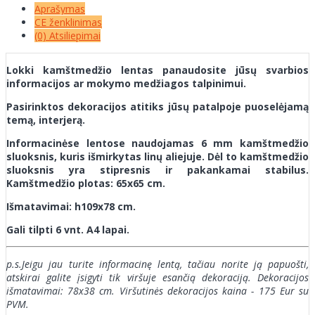
Aprašymas
CE ženklinimas
(0) Atsiliepimai
Lokki kamštmedžio lentas panaudosite jūsų svarbios
informacijos ar mokymo medžiagos talpinimui.
Pasirinktos dekoracijos atitiks jūsų patalpoje puoselėjamą
temą, interjerą.
Informacinėse lentose naudojamas 6 mm kamštmedžio
sluoksnis, kuris išmirkytas linų aliejuje. Dėl to kamštmedžio
sluoksnis yra stipresnis ir pakankamai stabilus.
Kamštmedžio plotas: 65x65 cm.
Išmatavimai: h109x78 cm.
Gali tilpti 6 vnt. A4 lapai.
p.s.Jeigu jau turite informacinę lentą, tačiau norite ją papuošti,
atskirai galite įsigyti tik viršuje esančią dekoraciją. Dekoracijos
išmatavimai:
78x38
cm. Viršutinės dekoracijos kaina - 175 Eur su
PVM.