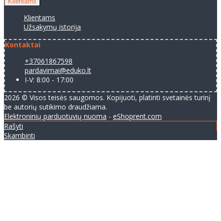
Klientams
Klientams
Užsakymų istorija
Kontaktai
+37061867598
pardavimai@eduko.lt
I-V: 8:00 - 17:00
2026 © Visos teisės saugomos. Kopijuoti, platinti svetainės turinį
be autorių sutikimo draudžiama.
Elektroninių parduotuvių nuoma
-
eShoprent.com
Rašyti
Skambinti