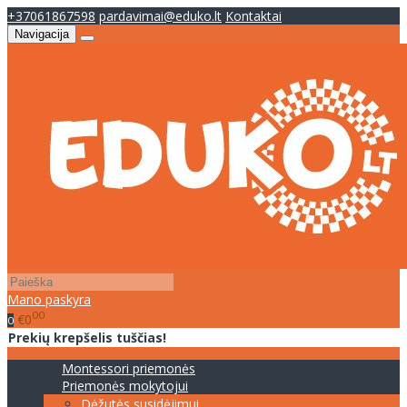
+37061867598
pardavimai@eduko.lt
Kontaktai
Navigacija
Mano paskyra
00
€0
0
Prekių krepšelis tuščias!
Montessori priemonės
Priemonės mokytojui
Dėžutės susidėjimui