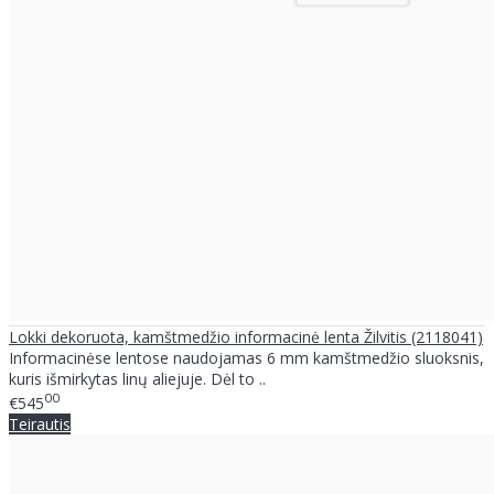
Lokki dekoruota, kamštmedžio informacinė lenta Žilvitis (2118041)
Informacinėse lentose naudojamas 6 mm kamštmedžio sluoksnis,
kuris išmirkytas linų aliejuje. Dėl to ..
00
€545
Teirautis