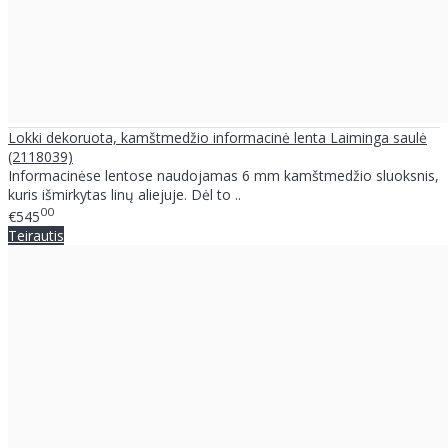
Lokki dekoruota, kamštmedžio informacinė lenta Laiminga saulė
(2118039)
Informacinėse lentose naudojamas 6 mm kamštmedžio sluoksnis,
kuris išmirkytas linų aliejuje. Dėl to ..
00
€545
Teirautis