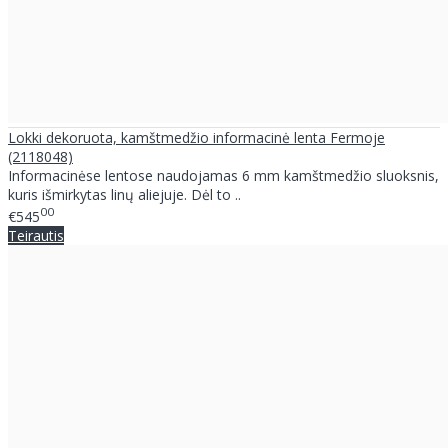
Lokki dekoruota, kamštmedžio informacinė lenta Fermoje
(2118048)
Informacinėse lentose naudojamas 6 mm kamštmedžio sluoksnis,
kuris išmirkytas linų aliejuje. Dėl to ..
00
€545
Teirautis