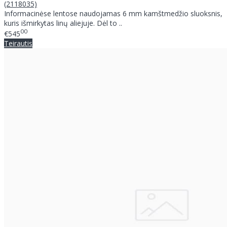
(2118035)
Informacinėse lentose naudojamas 6 mm kamštmedžio sluoksnis,
kuris išmirkytas linų aliejuje. Dėl to ..
00
€545
Teirautis