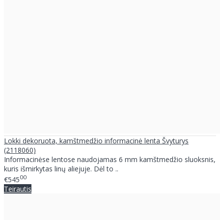
Lokki dekoruota, kamštmedžio informacinė lenta Švyturys
(2118060)
Informacinėse lentose naudojamas 6 mm kamštmedžio sluoksnis,
kuris išmirkytas linų aliejuje. Dėl to ..
00
€545
Teirautis