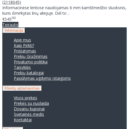
(2118045)
Informacinėse lentose naudojamas 6 mm kamštmedžio sluoksnis,
kuris išmirkytas linų aliejuje. Dėl to ..
00
€545
Teirautis
Informacija
Apie mus
Kaip Pirkti?
Pristatymas
Prekių Grąžinimas
Privatumo politika
Taisyklės
Prekių katalogai
Pasiūlymas ugdymo įstaigoms
Klientų aptarnavimas
Visos prekės
Prekės su nuolaida
Dovanų kuponai
Svetainės medis
Kontaktai