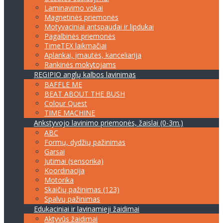
Laminavimo vokai
Magnetinės priemonės
Motyvaciniai antspaudai ir lipdukai
Pagalbinės priemonės
TimeTEX laikmačiai
Aplankai, įmautės, kanceliarija
Rankinės mokytojams
REGIPIO anglų kalbos lavinimas
BAFFLE ME
BEAT ABOUT THE BUSH
Colour Quest
TIME MACHINE
Ankstyvojo lavinimo priemonės, žaislai (0-3m.)
ABC
Formų, dydžių pažinimas
Garsai
Jutimai (sensorika)
Koordinacija
Motorika
Skaičių pažinimas (123)
Spalvų pažinimas
Edukaciniai ir lavinamieji žaidimai
Aktyvūs žaidimai