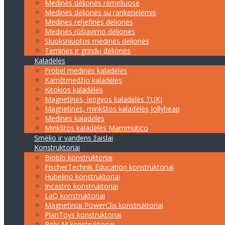
Medinės dėlionės rėmeliuose
Medinės dėlionės su rankenėlėmis
Medinės reljefinės dėlionės
Medinės rūšiavimo dėlionės
Sluoksniuotos medinės dėlionės
Teminės ir grindų dėlionės
Kaladėlės
Frobel medinės kaladėlės
Kamštmedžio kaladėlės
Kitokios kaladėlės
Magnetinės, lengvos kaladėlės TUKI
Magnetinės, minkštos kaladėlės Jollyheap
Medinės kaladėlės
Minkštos kaladėlės Mammutico
Smėlio ir vandens žaislai
Konstruktoriai
Bioblo konstruktoriai
FischerTechnik Education konstruktoriai
Hubelino konstruktoriai
Incastro konstruktoriai
LaQ konstruktoriai
Magnetiniai PowerClix konstruktoriai
PlanToys konstruktoriai
Poly-M konstruktoriai