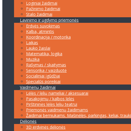
Loginiai žaidimai
Pažinimo žaidimai
Stalo žaidimai
Lavinimo ir ugdymo priemonės
Erdvės suvokimas
Kalba, atmintis
Koordinacija / motorika
Laikas
Lauko žaislai
Matematika, logika
Muzika
Rašymas / skaitymas
Sensorika / vaizduotė
Socialiniai įgūdžiai
Specialūs poreikiai
Vaidmenų žaidimai
Lėlės / lėlių nameliai / aksesuarai
Pasakojimų / kalbos lėlės
Pirštininės lėlės lėlių teatrui
Priemonės vaidmenų žaidimams
Žaidimai berniukams. Mašinėlės, parkingas, keliai, trauk
Dėlionės
3D erdvinės dėlionės