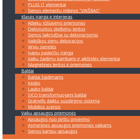
PLUG IT elementai
Sienos elementų rinkinys "VIKŠRAS"
Klasės įranga ir interjeras
Atliekų rūšiavimo priemonės
Dekoruotos skelbimų lentos
Sienos laikrodžiai su dekoracijomis
Vaikiškos sienų dekoracijos
Virvių sienelės
Įvairių paskirčių įranga
Vaikų žaidimų kambario ir aikštelės elementai
Magnetinės lentos ir priemonės
Baldai
Baldai žaidimams
Kėdės
Lauko baldai
SICO transformuojami baldai
Gratnells daiktų susidėjimo sistema
Mobilios scenos
Vaikų apsaugos priemonės
Apsaugos nuo pirštų privėrimo
Asmeninės apsaugos priemonės vaikams
Sienos kampų apsaugos