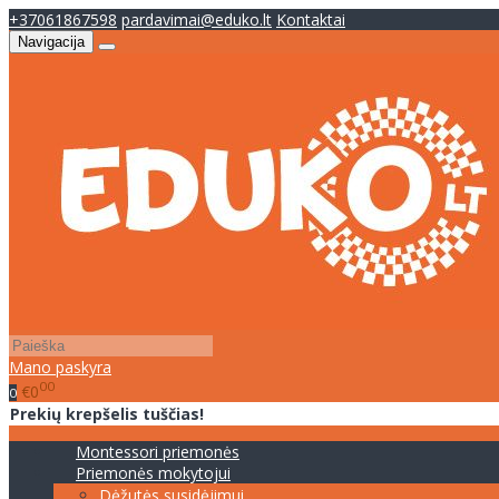
+37061867598
pardavimai@eduko.lt
Kontaktai
Navigacija
Mano paskyra
00
€0
0
Prekių krepšelis tuščias!
Montessori priemonės
Priemonės mokytojui
Dėžutės susidėjimui