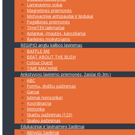
Laminavimo vokai
Magnetinės priemonės
Motyvaciniai antspaudai ir lipdukai
Pagalbinės priemonės
TimeTEX laikmačiai
Aplankai, įmautės, kanceliarija
Rankinės mokytojams
REGIPIO anglų kalbos lavinimas
BAFFLE ME
BEAT ABOUT THE BUSH
Colour Quest
TIME MACHINE
Ankstyvojo lavinimo priemonės, žaislai (0-3m.)
ABC
Formų, dydžių pažinimas
Garsai
Jutimai (sensorika)
Koordinacija
Motorika
Skaičių pažinimas (123)
Spalvų pažinimas
Edukaciniai ir lavinamieji žaidimai
Aktyvūs žaidimai