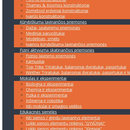
Thames & Kosmos konstruktoriai
Zometool erdviniai konstruktoriai
Įvairūs konstruktoriai
Kūrybiškumą lavinančios priemonės
Dažai, spalvinimo priemonės
Mediniai paruoštukai
Modelinas, smėlis
Įvairios kūrybiškumą lavinančios priemonės
Fizinį aktyvumą skatinančios priemonės
Fizinio lavinimo priemonės
Kamuoliai
Top Trike Triratukai, balansiniai dviratukai, paspirtukai
Winther Triratukai, balansiniai dviratukai, paspirtukai ir k
Mokslas ir eksperimentai
Biologija ir eksperimentai
Chemija ir eksperimentai
Fizika ir eksperimentai
Inžinerija ir robotika
Kiti mokslai ir smagios veiklos
Edukacinės sienelės
Kiti sienos / grindų lavinantys elementai
Lokki sienos elementų rinkinys "GYVŪNAI"
Lokki sienos elementų rinkinys "Jūreiviai"