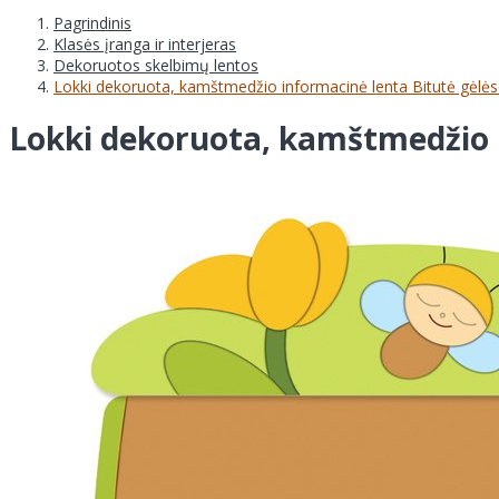
Pagrindinis
Klasės įranga ir interjeras
Dekoruotos skelbimų lentos
Lokki dekoruota, kamštmedžio informacinė lenta Bitutė gėlė
Lokki dekoruota, kamštmedžio i