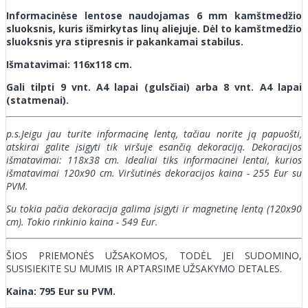
Informacinėse lentose naudojamas 6 mm kamštmedžio
sluoksnis, kuris išmirkytas linų aliejuje. Dėl to kamštmedžio
sluoksnis yra stipresnis ir pakankamai stabilus.
Išmatavimai: 116x118 cm.
Gali tilpti 9 vnt. A4 lapai (gulsčiai) arba 8 vnt. A4 lapai
(statmenai).
p.s.Jeigu jau turite informacinę lentą, tačiau norite ją papuošti,
atskirai galite įsigyti tik viršuje esančią dekoraciją. Dekoracijos
išmatavimai: 118x38 cm. Idealiai tiks informacinei lentai, kurios
išmatavimai 120x90 cm. Viršutinės dekoracijos kaina - 255 Eur su
PVM.
Su tokia pačia dekoracija galima įsigyti ir magnetinę lentą (120x90
cm). Tokio rinkinio kaina - 549 Eur.
ŠIOS PRIEMONĖS UŽSAKOMOS, TODĖL JEI SUDOMINO,
SUSISIEKITE SU MUMIS IR APTARSIME UŽSAKYMO DETALES.
Kaina: 795 Eur su PVM.