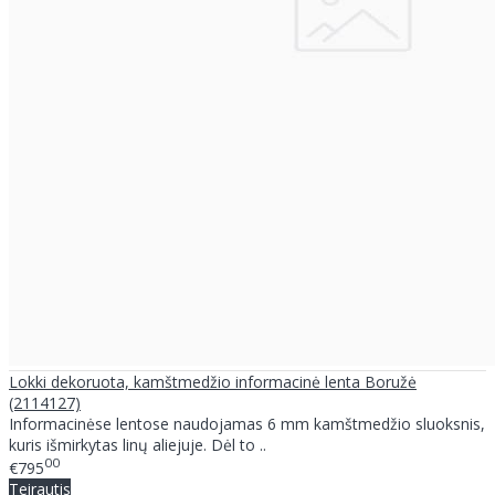
Lokki dekoruota, kamštmedžio informacinė lenta Boružė
(2114127)
Informacinėse lentose naudojamas 6 mm kamštmedžio sluoksnis,
kuris išmirkytas linų aliejuje. Dėl to ..
00
€795
Teirautis