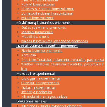
Poly-M konstruktoriai
Thames & Kosmos konstruktoriai
Zometool erdviniai konstruktoriai
Įvairūs konstruktoriai
Kūrybiškumą lavinančios priemonės
Dažai, spalvinimo priemonės
Mediniai paruoštukai
Modelinas, smėlis
Įvairios kūrybiškumą lavinančios priemonės
Fizinį aktyvumą skatinančios priemonės
Fizinio lavinimo priemonės
Kamuoliai
Top Trike Triratukai, balansiniai dviratukai, paspirtukai
Winther Triratukai, balansiniai dviratukai, paspirtukai ir
kita
Mokslas ir eksperimentai
Biologija ir eksperimentai
Chemija ir eksperimentai
Fizika ir eksperimentai
Inžinerija ir robotika
Kiti mokslai ir smagios veiklos
Edukacinės sienelės
Kiti sienos / grindų lavinantys elementai