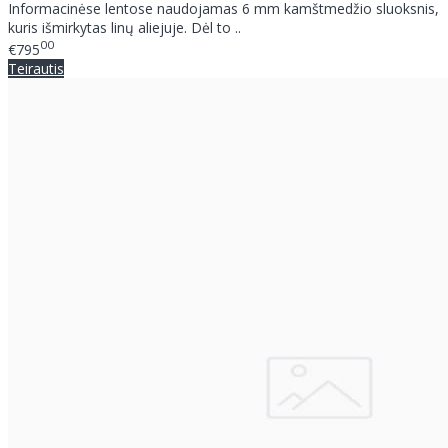
Informacinėse lentose naudojamas 6 mm kamštmedžio sluoksnis,
kuris išmirkytas linų aliejuje. Dėl to ..
00
€795
Teirautis