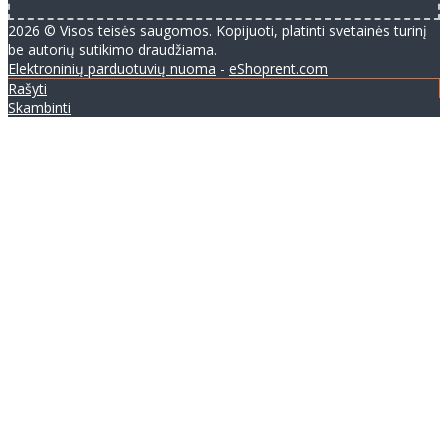
2026 © Visos teisės saugomos. Kopijuoti, platinti svetainės turinį
be autorių sutikimo draudžiama.
Elektroninių parduotuvių nuoma
-
eShoprent.com
Rašyti
Skambinti