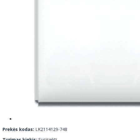
Prekės kodas:
LK2114129-748
Turimas kiekis:
Susisiekti