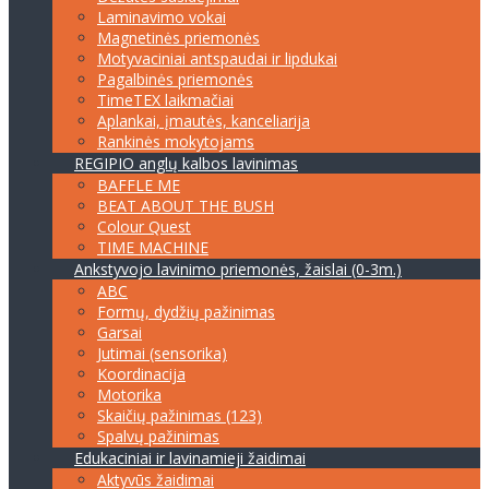
Laminavimo vokai
Magnetinės priemonės
Motyvaciniai antspaudai ir lipdukai
Pagalbinės priemonės
TimeTEX laikmačiai
Aplankai, įmautės, kanceliarija
Rankinės mokytojams
REGIPIO anglų kalbos lavinimas
BAFFLE ME
BEAT ABOUT THE BUSH
Colour Quest
TIME MACHINE
Ankstyvojo lavinimo priemonės, žaislai (0-3m.)
ABC
Formų, dydžių pažinimas
Garsai
Jutimai (sensorika)
Koordinacija
Motorika
Skaičių pažinimas (123)
Spalvų pažinimas
Edukaciniai ir lavinamieji žaidimai
Aktyvūs žaidimai