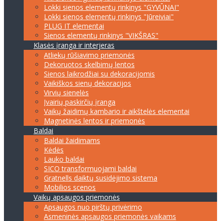
Lokki sienos elementų rinkinys "GYVŪNAI"
Lokki sienos elementų rinkinys "Jūreiviai"
PLUG IT elementai
Sienos elementų rinkinys "VIKŠRAS"
Klasės įranga ir interjeras
Atliekų rūšiavimo priemonės
Dekoruotos skelbimų lentos
Sienos laikrodžiai su dekoracijomis
Vaikiškos sienų dekoracijos
Virvių sienelės
Įvairių paskirčių įranga
Vaikų žaidimų kambario ir aikštelės elementai
Magnetinės lentos ir priemonės
Baldai
Baldai žaidimams
Kėdės
Lauko baldai
SICO transformuojami baldai
Gratnells daiktų susidėjimo sistema
Mobilios scenos
Vaikų apsaugos priemonės
Apsaugos nuo pirštų privėrimo
Asmeninės apsaugos priemonės vaikams