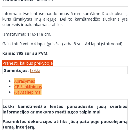
Informacinėse lentose naudojamas 6 mm kamštmedžio sluoksnis,
kuris išmirkytas linų aliejuje. Dėl to kamštmedžio sluoksnis yra
stipresnis ir pakankamai stabilus.
Išmatavimai: 116x118 cm.
Gali tilpti 9 vnt. A4 lapai (gulsčiai) arba 8 vnt. A4 lapai (statmenai).
Kaina: 795 Eur su PVM.
Pranešti, kai bus prekyboje
Gamintojas:
Lokki
Aprašymas
CE ženklinimas
(0) Atsiliepimai
Lokki kamštmedžio lentas panaudosite jūsų svarbios
informacijos ar mokymo medžiagos talpinimui.
Pasirinktos dekoracijos atitiks jūsų patalpoje puoselėjamą
temą, interjerą.