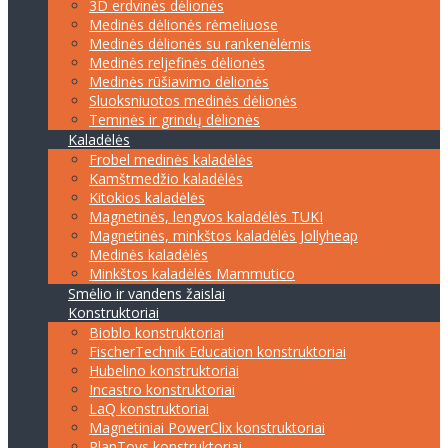
3D erdvinės dėlionės
Medinės dėlionės rėmeliuose
Medinės dėlionės su rankenėlėmis
Medinės reljefinės dėlionės
Medinės rūšiavimo dėlionės
Sluoksniuotos medinės dėlionės
Teminės ir grindų dėlionės
Kaladėlės
Frobel medinės kaladėlės
Kamštmedžio kaladėlės
Kitokios kaladėlės
Magnetinės, lengvos kaladėlės TUKI
Magnetinės, minkštos kaladėlės Jollyheap
Medinės kaladėlės
Minkštos kaladėlės Mammutico
Smėlio ir vandens žaislai
Konstruktoriai
Bioblo konstruktoriai
FischerTechnik Education konstruktoriai
Hubelino konstruktoriai
Incastro konstruktoriai
LaQ konstruktoriai
Magnetiniai PowerClix konstruktoriai
PlanToys konstruktoriai