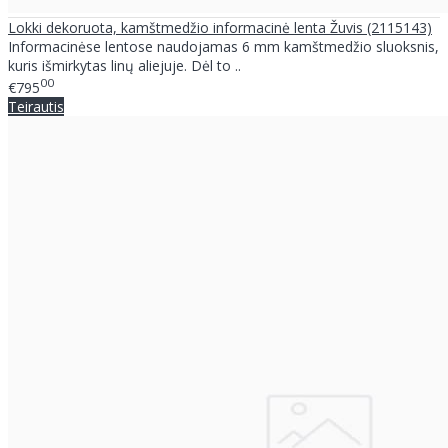
Lokki dekoruota, kamštmedžio informacinė lenta Žuvis (2115143)
Informacinėse lentose naudojamas 6 mm kamštmedžio sluoksnis,
kuris išmirkytas linų aliejuje. Dėl to ..
00
€795
Teirautis