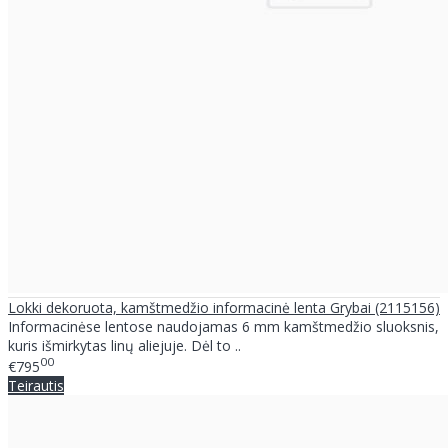
Lokki dekoruota, kamštmedžio informacinė lenta Grybai (2115156)
Informacinėse lentose naudojamas 6 mm kamštmedžio sluoksnis,
kuris išmirkytas linų aliejuje. Dėl to ..
00
€795
Teirautis