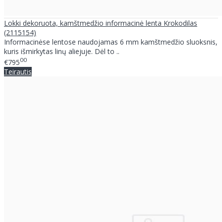
Lokki dekoruota, kamštmedžio informacinė lenta Krokodilas
(2115154)
Informacinėse lentose naudojamas 6 mm kamštmedžio sluoksnis,
kuris išmirkytas linų aliejuje. Dėl to ..
00
€795
Teirautis