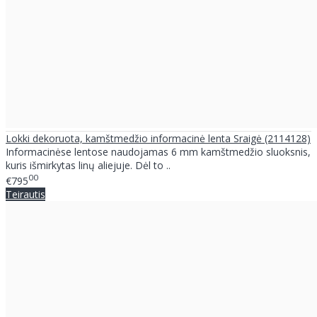
Lokki dekoruota, kamštmedžio informacinė lenta Sraigė (2114128)
Informacinėse lentose naudojamas 6 mm kamštmedžio sluoksnis,
kuris išmirkytas linų aliejuje. Dėl to ..
00
€795
Teirautis