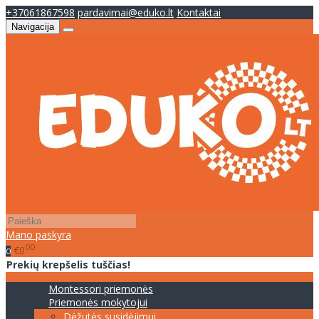
+37061867598
pardavimai@eduko.lt
Kontaktai
Navigacija
Mano paskyra
00
€0
0
Prekių krepšelis tuščias!
Montessori priemonės
Priemonės mokytojui
Dėžutės susidėjimui