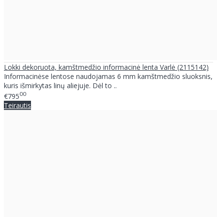
Lokki dekoruota, kamštmedžio informacinė lenta Varlė (2115142)
Informacinėse lentose naudojamas 6 mm kamštmedžio sluoksnis,
kuris išmirkytas linų aliejuje. Dėl to ..
00
€795
Teirautis