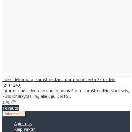
Lokki dekoruota, kamštmedžio informacinė lenta Skruzdėlė
(2111243)
Informacinėse lentose naudojamas 6 mm kamštmedžio sluoksnis,
kuris išmirkytas linų aliejuje. Dėl to ..
00
€795
Teirautis
Informacija
Apie mus
Kaip Pirkti?