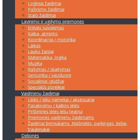
Loginiai žaidimai
Pažinimo žaidimai
Stalo žaidimai
Lavinimo ir ugdymo priemonės
Erdvės suvokimas
Kalba, atmintis
Koordinacija / motorika
Laikas
Lauko žaislai
Matematika, logika
Muzika
Rašymas / skaitymas
Sensorika / vaizduotė
Socialiniai įgūdžiai
Specialūs poreikiai
Vaidmenų žaidimai
Lėlės / lėlių nameliai / aksesuarai
Pasakojimų / kalbos lėlės
Pirštininės lėlės lėlių teatrui
Priemonės vaidmenų žaidimams
Žaidimai berniukams. Mašinėlės, parkingas, keliai,
traukinukai
Dėlionės