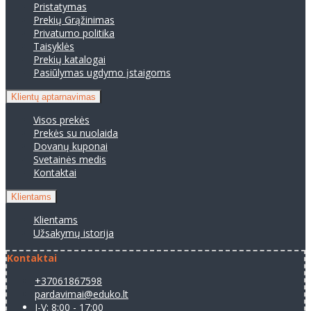
Pristatymas
Prekių Grąžinimas
Privatumo politika
Taisyklės
Prekių katalogai
Pasiūlymas ugdymo įstaigoms
Klientų aptarnavimas
Visos prekės
Prekės su nuolaida
Dovanų kuponai
Svetainės medis
Kontaktai
Klientams
Klientams
Užsakymų istorija
Kontaktai
+37061867598
pardavimai@eduko.lt
I-V: 8:00 - 17:00