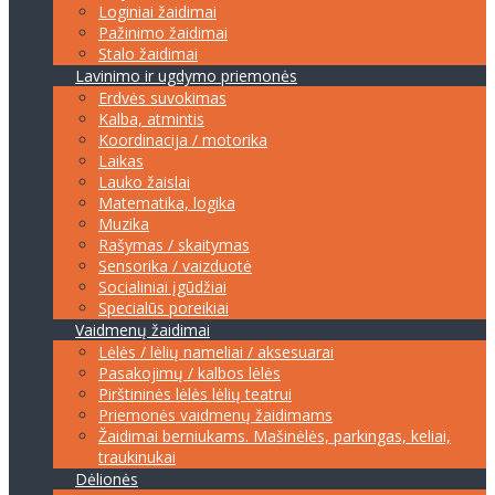
Loginiai žaidimai
Pažinimo žaidimai
Stalo žaidimai
Lavinimo ir ugdymo priemonės
Erdvės suvokimas
Kalba, atmintis
Koordinacija / motorika
Laikas
Lauko žaislai
Matematika, logika
Muzika
Rašymas / skaitymas
Sensorika / vaizduotė
Socialiniai įgūdžiai
Specialūs poreikiai
Vaidmenų žaidimai
Lėlės / lėlių nameliai / aksesuarai
Pasakojimų / kalbos lėlės
Pirštininės lėlės lėlių teatrui
Priemonės vaidmenų žaidimams
Žaidimai berniukams. Mašinėlės, parkingas, keliai,
traukinukai
Dėlionės