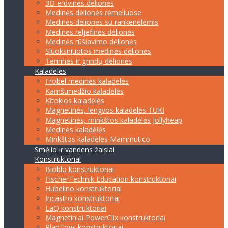
3D erdvinės dėlionės
Medinės dėlionės rėmeliuose
Medinės dėlionės su rankenėlėmis
Medinės reljefinės dėlionės
Medinės rūšiavimo dėlionės
Sluoksniuotos medinės dėlionės
Teminės ir grindų dėlionės
Kaladėlės
Frobel medinės kaladėlės
Kamštmedžio kaladėlės
Kitokios kaladėlės
Magnetinės, lengvos kaladėlės TUKI
Magnetinės, minkštos kaladėlės Jollyheap
Medinės kaladėlės
Minkštos kaladėlės Mammutico
Smėlio ir vandens žaislai
Konstruktoriai
Bioblo konstruktoriai
FischerTechnik Education konstruktoriai
Hubelino konstruktoriai
Incastro konstruktoriai
LaQ konstruktoriai
Magnetiniai PowerClix konstruktoriai
PlanToys konstruktoriai