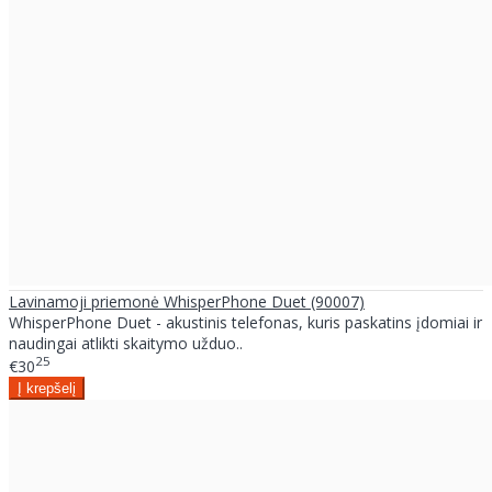
Lavinamoji priemonė WhisperPhone Duet (90007)
WhisperPhone Duet - akustinis telefonas, kuris paskatins įdomiai ir
naudingai atlikti skaitymo užduo..
25
€30