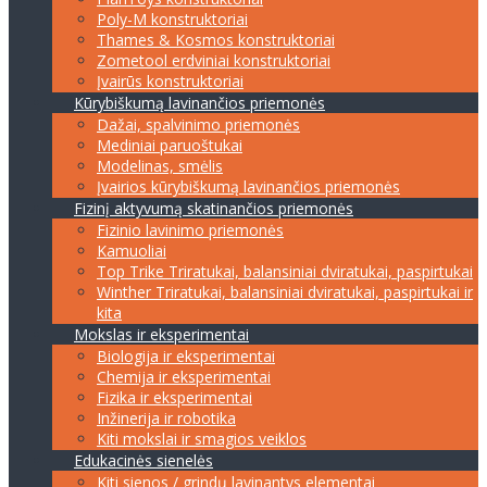
Poly-M konstruktoriai
Thames & Kosmos konstruktoriai
Zometool erdviniai konstruktoriai
Įvairūs konstruktoriai
Kūrybiškumą lavinančios priemonės
Dažai, spalvinimo priemonės
Mediniai paruoštukai
Modelinas, smėlis
Įvairios kūrybiškumą lavinančios priemonės
Fizinį aktyvumą skatinančios priemonės
Fizinio lavinimo priemonės
Kamuoliai
Top Trike Triratukai, balansiniai dviratukai, paspirtukai
Winther Triratukai, balansiniai dviratukai, paspirtukai ir
kita
Mokslas ir eksperimentai
Biologija ir eksperimentai
Chemija ir eksperimentai
Fizika ir eksperimentai
Inžinerija ir robotika
Kiti mokslai ir smagios veiklos
Edukacinės sienelės
Kiti sienos / grindų lavinantys elementai