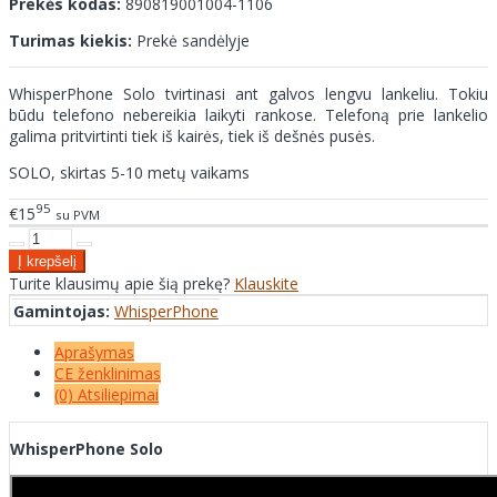
Prekės kodas:
890819001004-1106
Turimas kiekis:
Prekė sandėlyje
WhisperPhone Solo tvirtinasi ant galvos lengvu lankeliu. Tokiu
būdu telefono nebereikia laikyti rankose. Telefoną prie lankelio
galima pritvirtinti tiek iš kairės, tiek iš dešnės pusės.
SOLO, skirtas 5-10 metų vaikams
95
€15
su PVM
Turite klausimų apie šią prekę?
Klauskite
Gamintojas:
WhisperPhone
Aprašymas
CE ženklinimas
(0) Atsiliepimai
WhisperPhone Solo