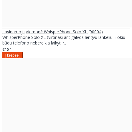
Lavinamoji priemonė WhisperPhone Solo XL (90004)
WhisperPhone Solo XL tvirtinasi ant galvos lengvu lankeliu. Tokiu
būdu telefono nebereikia laikyti r..
25
€18