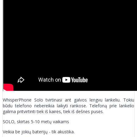
WhisperPhone Solo tvirtinasi ant galvos lengvu lankeliu. Tokiu
būdu telefono nebereikia laikyti rankose. Telefoną prie lankelio
galima pritvirtinti tiek iš kairės, tiek iš dešnės pusės.
SOLO, skirtas 5-10 metų vaikams
Veikia be jokių baterijų - tik akustika.