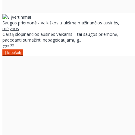
Saugos priemonė - Vaikiškos triukšmą mažinančios ausinės,
mėlynos
Garsą slopinančios ausinės vaikams – tai saugos priemonė,
padedanti sumažinti nepageidaujamų g..
00
€25