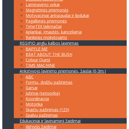
Laminavimo vokai
Magnetinės priemonės
Motyvaciniai antspaudai ir lipdukai
Pagalbinės priemonės
TimeTEX laikmačiai
Aplankai, įmautės, kanceliarija
Rankinės mokytojams
REGIPIO anglų kalbos lavinimas
BAFFLE ME
BEAT ABOUT THE BUSH
Colour Quest
TIME MACHINE
Ankstyvojo lavinimo priemonės, žaislai (0-3m.)
ABC
Formų, dydžių pažinimas
Garsai
Jutimai (sensorika)
Koordinacija
Motorika
Skaičių pažinimas (123)
Spalvų pažinimas
Edukaciniai ir lavinamieji žaidimai
Aktyvūs žaidimai