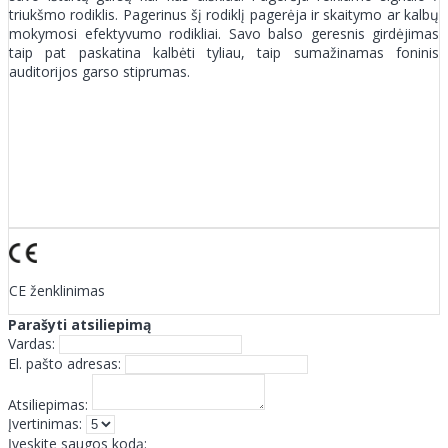
triukšmo rodiklis. Pagerinus šį rodiklį pagerėja ir skaitymo ar kalbų
mokymosi efektyvumo rodikliai. Savo balso geresnis girdėjimas
taip pat paskatina kalbėti tyliau, taip sumažinamas foninis
auditorijos garso stiprumas.
CE ženklinimas
Parašyti atsiliepimą
Vardas:
El. pašto adresas:
Atsiliepimas:
Įvertinimas:
Įveskite saugos kodą: