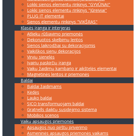
Lokki sienos elementų rinkinys "GYVŪNAI"
Lokki sienos elementų rinkinys "Jūreiviai"
PLUG IT elementai
Sienos elementų rinkinys "VIKŠRAS"
Klasės įranga ir interjeras
Atliekų rūšiavimo priemonės
Dekoruotos skelbimų lentos
Sienos laikrodžiai su dekoracijomis
Vaikiškos sienų dekoracijos
Virvių sienelės
Įvairių paskirčių įranga
Vaikų žaidimų kambario ir aikštelės elementai
Magnetinės lentos ir priemonės
Baldai
Baldai žaidimams
Kėdės
Lauko baldai
SICO transformuojami baldai
Gratnells daiktų susidėjimo sistema
Mobilios scenos
Vaikų apsaugos priemonės
Apsaugos nuo pirštų privėrimo
Asmeninės apsaugos priemonės vaikams