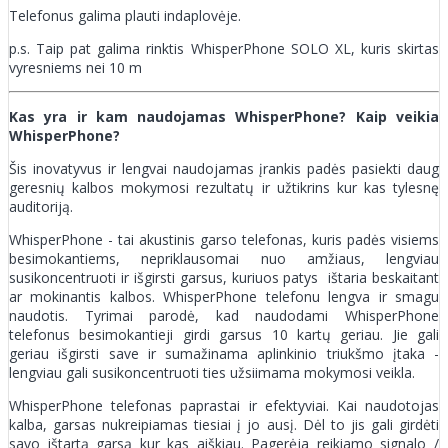
Telefonus galima plauti indaplovėje.
p.s. Taip pat galima rinktis WhisperPhone SOLO XL, kuris skirtas
vyresniems nei 10 m
Kas yra ir kam naudojamas WhisperPhone? Kaip veikia
WhisperPhone?
Šis inovatyvus ir lengvai naudojamas įrankis padės pasiekti daug
geresnių kalbos mokymosi rezultatų ir užtikrins kur kas tylesnę
auditoriją.
WhisperPhone - tai akustinis garso telefonas, kuris padės visiems
besimokantiems, nepriklausomai nuo amžiaus, lengviau
susikoncentruoti ir išgirsti garsus, kuriuos patys ištaria beskaitant
ar mokinantis kalbos. WhisperPhone telefonu lengva ir smagu
naudotis. Tyrimai parodė, kad naudodami WhisperPhone
telefonus besimokantieji girdi garsus 10 kartų geriau. Jie gali
geriau išgirsti save ir sumažinama aplinkinio triukšmo įtaka -
lengviau gali susikoncentruoti ties užsiimama mokymosi veikla.
WhisperPhone telefonas paprastai ir efektyviai. Kai naudotojas
kalba, garsas nukreipiamas tiesiai į jo ausį. Dėl to jis gali girdėti
savo ištartą garsą kur kas aiškiau. Pagerėja reikiamo signalo /