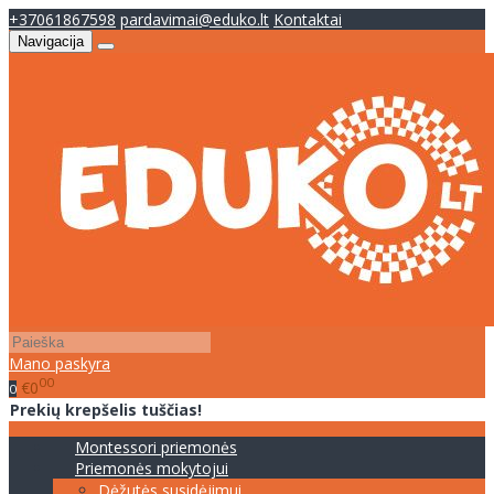
+37061867598
pardavimai@eduko.lt
Kontaktai
Navigacija
Mano paskyra
00
€0
0
Prekių krepšelis tuščias!
Montessori priemonės
Priemonės mokytojui
Dėžutės susidėjimui