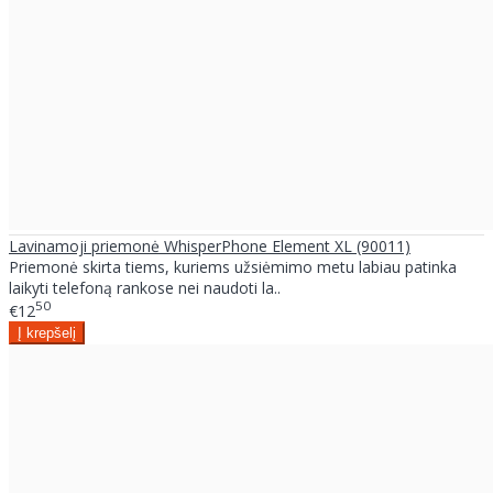
Lavinamoji priemonė WhisperPhone Element XL (90011)
Priemonė skirta tiems, kuriems užsiėmimo metu labiau patinka
laikyti telefoną rankose nei naudoti la..
50
€12