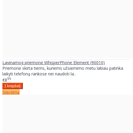
Lavinamoji priemonė WhisperPhone Element (90010)
Priemonė skirta tiems, kuriems užsiėmimo metu labiau patinka
laikyti telefoną rankose nei naudoti la..
95
€8
Naujiena