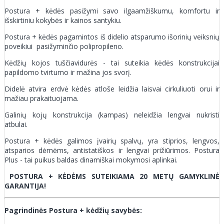
Postura + kėdės pasižymi savo ilgaamžiškumu, komfortu ir
išskirtiniu kokybės ir kainos santykiu.
Postura + kėdės pagamintos iš didelio atsparumo išorinių veiksnių
poveikiui pasižyminčio polipropileno.
Kėdžių kojos tuščiavidurės - tai suteikia kėdės konstrukcijai
papildomo tvirtumo ir mažina jos svorį.
Didelė atvira erdvė kėdės atloše leidžia laisvai cirkuliuoti orui ir
mažiau prakaituojama.
Galinių kojų konstrukcija (kampas) neleidžia lengvai nukristi
atbulai.
Postura + kėdės galimos įvairių spalvų, yra stiprios, lengvos,
atsparios dėmėms, antistatiškos ir lengvai prižiūrimos. Postura
Plus - tai puikus baldas dinamiškai mokymosi aplinkai.
POSTURA + KĖDĖMS SUTEIKIAMA 20 METŲ GAMYKLINĖ
GARANTIJA!
Pagrindinės Postura + kėdžių savybės: