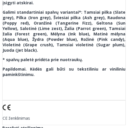
įsigyti atskirai.
Galimi standartiniai spalvų variantai*: Tamsiai pilka (Slate
grey), Pilka (Iron grey), Šviesiai pilka (Ash grey), Raudona
(Poppy red), Oranžinė (Tangerine Fizz), Geltona (Sun
Yellow), Salotinė (Lime zest), Žalia (Parrot green), Tamsiai
žalia (Forest green), Mėlyna (Ink blue), Matinė mėlyna
(Aqua blue), Žydra (Powder blue), Rožinė (Pink candy),
Violetinė (Grape crush), Tamsiai violetinė (Sugar plum),
Juoda (Jet black).
* spalvų paletė pridėta prie nuotraukų.
Papildomai. Kėdės gali būti su tekstiliniu ar viniliniu
paminkštinimu.
CE ženklinimas
Parašyti atsiliepimą