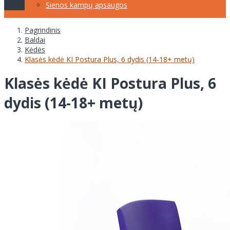
Sienos kampų apsaugos
Pagrindinis
Baldai
Kėdės
Klasės kėdė KI Postura Plus, 6 dydis (14-18+ metų)
Klasės kėdė KI Postura Plus, 6
dydis (14-18+ metų)