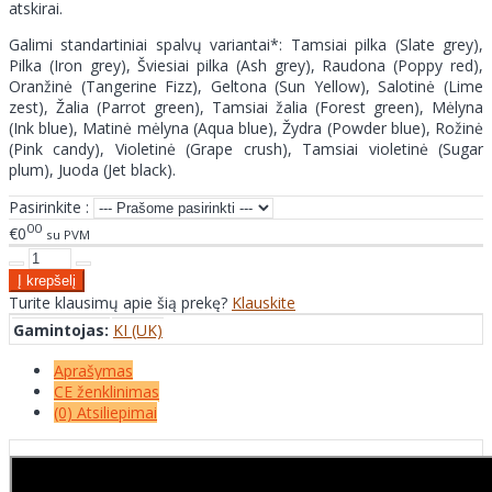
atskirai.
Galimi standartiniai spalvų variantai*: Tamsiai pilka (Slate grey),
Pilka (Iron grey), Šviesiai pilka (Ash grey), Raudona (Poppy red),
Oranžinė (Tangerine Fizz), Geltona (Sun Yellow), Salotinė (Lime
zest), Žalia (Parrot green), Tamsiai žalia (Forest green), Mėlyna
(Ink blue), Matinė mėlyna (Aqua blue), Žydra (Powder blue), Rožinė
(Pink candy), Violetinė (Grape crush), Tamsiai violetinė (Sugar
plum), Juoda (Jet black).
Pasirinkite :
00
€0
su PVM
Turite klausimų apie šią prekę?
Klauskite
Gamintojas:
KI (UK)
Aprašymas
CE ženklinimas
(0) Atsiliepimai