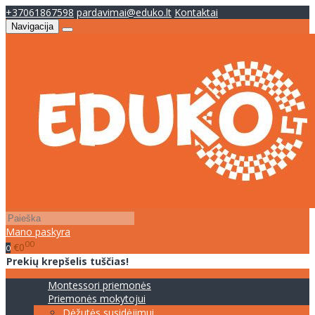
+37061867598
pardavimai@eduko.lt
Kontaktai
Navigacija
Mano paskyra
00
€0
0
Prekių krepšelis tuščias!
Montessori priemonės
Priemonės mokytojui
Dėžutės susidėjimui