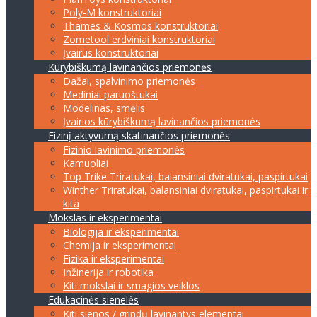
Poly-M konstruktoriai
Thames & Kosmos konstruktoriai
Zometool erdviniai konstruktoriai
Įvairūs konstruktoriai
Kūrybiškumą lavinančios priemonės
Dažai, spalvinimo priemonės
Mediniai paruoštukai
Modelinas, smėlis
Įvairios kūrybiškumą lavinančios priemonės
Fizinį aktyvumą skatinančios priemonės
Fizinio lavinimo priemonės
Kamuoliai
Top Trike Triratukai, balansiniai dviratukai, paspirtukai
Winther Triratukai, balansiniai dviratukai, paspirtukai ir
kita
Mokslas ir eksperimentai
Biologija ir eksperimentai
Chemija ir eksperimentai
Fizika ir eksperimentai
Inžinerija ir robotika
Kiti mokslai ir smagios veiklos
Edukacinės sienelės
Kiti sienos / grindų lavinantys elementai