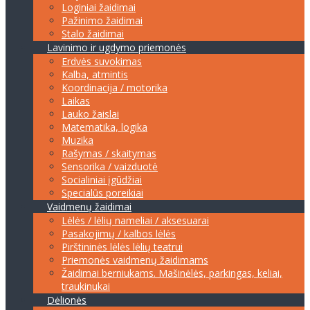
Loginiai žaidimai
Pažinimo žaidimai
Stalo žaidimai
Lavinimo ir ugdymo priemonės
Erdvės suvokimas
Kalba, atmintis
Koordinacija / motorika
Laikas
Lauko žaislai
Matematika, logika
Muzika
Rašymas / skaitymas
Sensorika / vaizduotė
Socialiniai įgūdžiai
Specialūs poreikiai
Vaidmenų žaidimai
Lėlės / lėlių nameliai / aksesuarai
Pasakojimų / kalbos lėlės
Pirštininės lėlės lėlių teatrui
Priemonės vaidmenų žaidimams
Žaidimai berniukams. Mašinėlės, parkingas, keliai,
traukinukai
Dėlionės