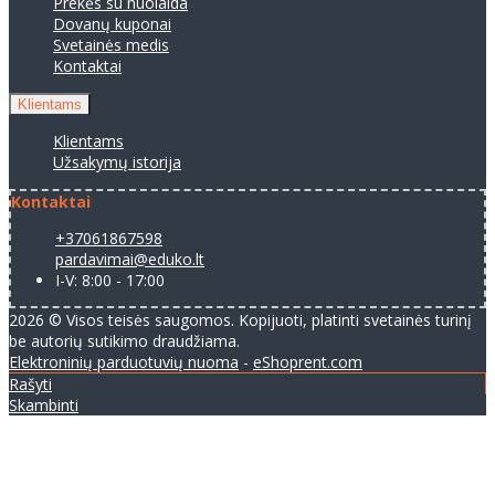
Prekės su nuolaida
Dovanų kuponai
Svetainės medis
Kontaktai
Klientams
Klientams
Užsakymų istorija
Kontaktai
+37061867598
pardavimai@eduko.lt
I-V: 8:00 - 17:00
2026 © Visos teisės saugomos. Kopijuoti, platinti svetainės turinį
be autorių sutikimo draudžiama.
Elektroninių parduotuvių nuoma
-
eShoprent.com
Rašyti
Skambinti