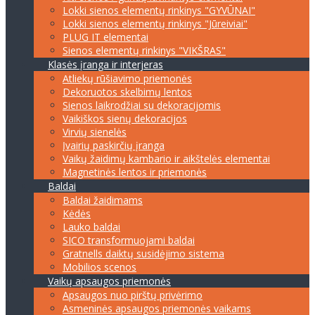
Lokki sienos elementų rinkinys "GYVŪNAI"
Lokki sienos elementų rinkinys "Jūreiviai"
PLUG IT elementai
Sienos elementų rinkinys "VIKŠRAS"
Klasės įranga ir interjeras
Atliekų rūšiavimo priemonės
Dekoruotos skelbimų lentos
Sienos laikrodžiai su dekoracijomis
Vaikiškos sienų dekoracijos
Virvių sienelės
Įvairių paskirčių įranga
Vaikų žaidimų kambario ir aikštelės elementai
Magnetinės lentos ir priemonės
Baldai
Baldai žaidimams
Kėdės
Lauko baldai
SICO transformuojami baldai
Gratnells daiktų susidėjimo sistema
Mobilios scenos
Vaikų apsaugos priemonės
Apsaugos nuo pirštų privėrimo
Asmeninės apsaugos priemonės vaikams