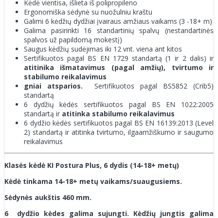
Kėdė vientisa, išlieta iš polipropileno
Ergonomiška sėdynė su nuožulniu kraštu
Galimi 6 kėdžių dydžiai įvairaus amžiaus vaikams (3 -18+ m)
Galima pasirinkti 16 standartinių spalvų (nestandartinės
spalvos už papildomą mokestį)
Saugus kėdžių sudėjimas iki 12 vnt. viena ant kitos
Sertifikuotos pagal BS EN 1729 standartą (1 ir 2 dalis) ir
atitinika išmatavimus (pagal amžių), tvirtumo ir
stabilumo reikalavimus
gniai atsparios.
Sertifikuotos pagal BS5852 (Crib5)
standartą
6 dydžių kėdės sertifikuotos pagal BS EN 1022:2005
standartą ir
atitinka stabilumo reikalavimus
6 dydžio kėdės sertifikuotos pagal BS EN 16139:2013 (Level
2) standartą ir atitinka tvirtumo, ilgaamžiškumo ir saugumo
reikalavimus
Klasės kėdė KI Postura Plus, 6 dydis (14-18+ metų)
Kėdė tinkama 14-18+ metų vaikams/suaugusiems.
Sėdynės aukštis 460 mm.
6 dydžio kėdes galima sujungti. Kėdžių jungtis galima