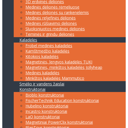
3D erdvinės dėlionės
Medinės dėlionės rėmeliuose
Medinės dėlionės su rankenėlėmis
Medinės reljefinės dėlionės
Medinės rūšiavimo dėlionės
Sluoksniuotos medinės dėlionės
Teminės ir grindų dėlionės
Kaladėlės
Frobel medinės kaladėlės
Kamštmedžio kaladėlės
Kitokios kaladėlės
Magnetinės, lengvos kaladėlės TUKI
Magnetinės, minkštos kaladėlės Jollyheap
Medinės kaladėlės
Minkštos kaladėlės Mammutico
Smėlio ir vandens žaislai
Konstruktoriai
Bioblo konstruktoriai
FischerTechnik Education konstruktoriai
Hubelino konstruktoriai
Incastro konstruktoriai
LaQ konstruktoriai
Magnetiniai PowerClix konstruktoriai
PlanToys konstruktoriai