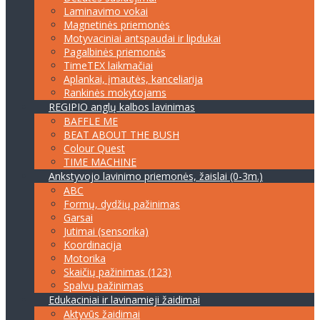
Laminavimo vokai
Magnetinės priemonės
Motyvaciniai antspaudai ir lipdukai
Pagalbinės priemonės
TimeTEX laikmačiai
Aplankai, įmautės, kanceliarija
Rankinės mokytojams
REGIPIO anglų kalbos lavinimas
BAFFLE ME
BEAT ABOUT THE BUSH
Colour Quest
TIME MACHINE
Ankstyvojo lavinimo priemonės, žaislai (0-3m.)
ABC
Formų, dydžių pažinimas
Garsai
Jutimai (sensorika)
Koordinacija
Motorika
Skaičių pažinimas (123)
Spalvų pažinimas
Edukaciniai ir lavinamieji žaidimai
Aktyvūs žaidimai