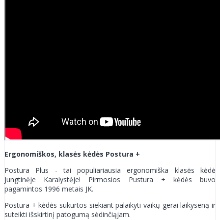
Ergonomiškos, klasės kėdės Postura +
Postura Plus - tai populiariausia ergonomiška klasės kėdė
Jungtinėje Karalystėje! Pirmosios Pustura + kėdės buvo
pagamintos 1996 metais JK.
Postura + kėdės sukurtos siekiant palaikyti vaikų gerai laikyseną ir
suteikti išskirtinį patogumą sėdinčiąjam.