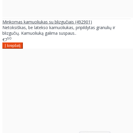
Minkomas kamuoliukas su blizgučiais (492901)
Netoksiškas, be latekso kamuoliukas, pripildytas granulių ir
blizgučių. Kamuoliuką galima suspaus..
50
€7