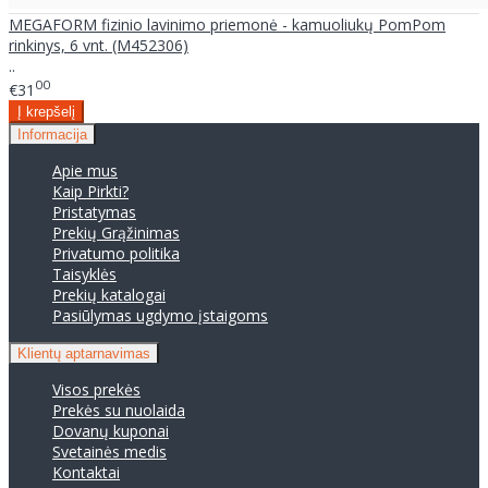
MEGAFORM fizinio lavinimo priemonė - kamuoliukų PomPom
rinkinys, 6 vnt. (M452306)
..
00
€31
Informacija
Apie mus
Kaip Pirkti?
Pristatymas
Prekių Grąžinimas
Privatumo politika
Taisyklės
Prekių katalogai
Pasiūlymas ugdymo įstaigoms
Klientų aptarnavimas
Visos prekės
Prekės su nuolaida
Dovanų kuponai
Svetainės medis
Kontaktai