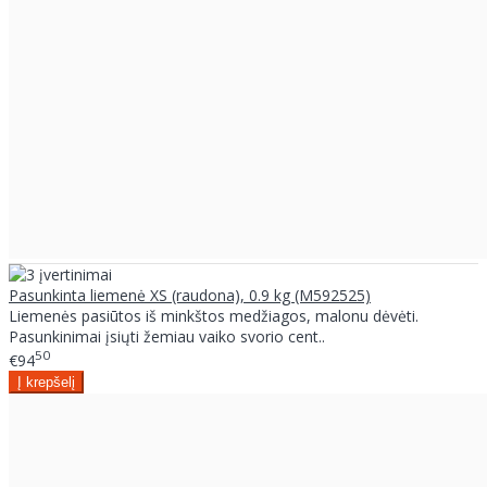
Pasunkinta liemenė XS (raudona), 0.9 kg (M592525)
Liemenės pasiūtos iš minkštos medžiagos, malonu dėvėti.
Pasunkinimai įsiųti žemiau vaiko svorio cent..
50
€94