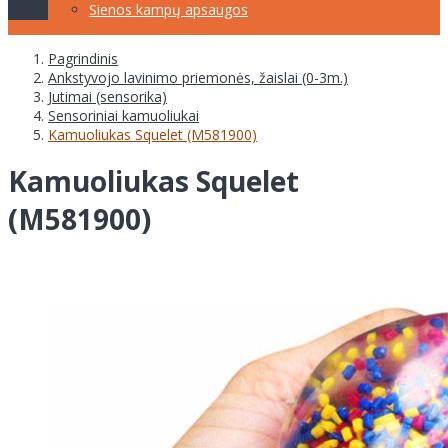
Sienos kampų apsaugos
Pagrindinis
Ankstyvojo lavinimo priemonės, žaislai (0-3m.)
Jutimai (sensorika)
Sensoriniai kamuoliukai
Kamuoliukas Squelet (M581900)
Kamuoliukas Squelet
(M581900)