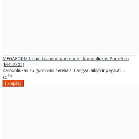
MEGAFORM fizinio lavinimo priemonė - kamuoliukas PomPom
(M452302)
Kamuoliukas su guminiais šereliais. Langva laikyti ir pagauti. ..
50
€5