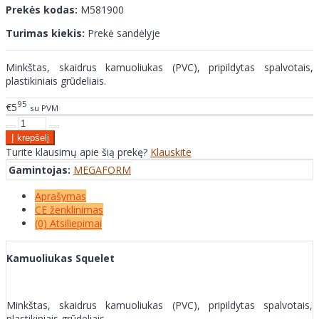
Prekės kodas:
M581900
Turimas kiekis:
Prekė sandėlyje
Minkštas, skaidrus kamuoliukas (PVC), pripildytas spalvotais,
plastikiniais grūdeliais.
95
€5
su PVM
Turite klausimų apie šią prekę?
Klauskite
Gamintojas:
MEGAFORM
Aprašymas
CE ženklinimas
(0) Atsiliepimai
Kamuoliukas Squelet
Minkštas, skaidrus kamuoliukas (PVC), pripildytas spalvotais,
plastikiniais grūdeliais.