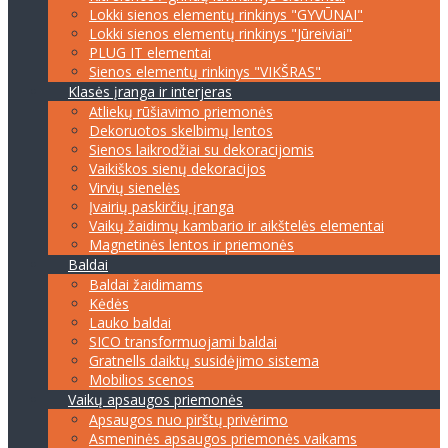
Lokki sienos elementų rinkinys "GYVŪNAI"
Lokki sienos elementų rinkinys "Jūreiviai"
PLUG IT elementai
Sienos elementų rinkinys "VIKŠRAS"
Klasės įranga ir interjeras
Atliekų rūšiavimo priemonės
Dekoruotos skelbimų lentos
Sienos laikrodžiai su dekoracijomis
Vaikiškos sienų dekoracijos
Virvių sienelės
Įvairių paskirčių įranga
Vaikų žaidimų kambario ir aikštelės elementai
Magnetinės lentos ir priemonės
Baldai
Baldai žaidimams
Kėdės
Lauko baldai
SICO transformuojami baldai
Gratnells daiktų susidėjimo sistema
Mobilios scenos
Vaikų apsaugos priemonės
Apsaugos nuo pirštų privėrimo
Asmeninės apsaugos priemonės vaikams