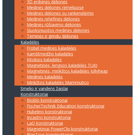
3D erdvinės dėlionės
Medinės dėlionės rėmeliuose
Medinės dėlionės su rankenėlėmis
Medinės reljefinės dėlionės
Medinės rūšiavimo dėlionės
Sluoksniuotos medinės dėlionės
Teminės ir grindų dėlionės
Kaladėlės
Frobel medinės kaladėlės
Kamštmedžio kaladėlės
Kitokios kaladėlės
Magnetinės, lengvos kaladėlės TUKI
Magnetinės, minkštos kaladėlės Jollyheap
Medinės kaladėlės
Minkštos kaladėlės Mammutico
Smėlio ir vandens žaislai
Konstruktoriai
Bioblo konstruktoriai
FischerTechnik Education konstruktoriai
Hubelino konstruktoriai
Incastro konstruktoriai
LaQ konstruktoriai
Magnetiniai PowerClix konstruktoriai
PlanToys konstruktoriai