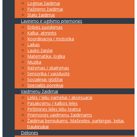
Loginiai žaidimai
Pažinimo žaidimai
Stalo žaidimai
Lavinimo ir ugdymo priemonės
Erdvės suvokimas
Kalba, atmintis
Koordinacija / motorika
Laikas
Lauko žaislai
Matematika, logika
Muzika
Rašymas / skaitymas
Sensorika / vaizduotė
Socialiniai įgūdžiai
Specialūs poreikiai
Vaidmenų žaidimai
Lėlės / lėlių nameliai / aksesuarai
Pasakojimų / kalbos lėlės
Pirštininės lėlės lėlių teatrui
Priemonės vaidmenų žaidimams
Žaidimai berniukams. Mašinėlės, parkingas, keliai,
traukinukai
Dėlionės