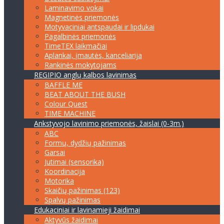
Laminavimo vokai
Magnetinės priemonės
Motyvaciniai antspaudai ir lipdukai
Pagalbinės priemonės
TimeTEX laikmačiai
Aplankai, įmautės, kanceliarija
Rankinės mokytojams
REGIPIO anglų kalbos lavinimas
BAFFLE ME
BEAT ABOUT THE BUSH
Colour Quest
TIME MACHINE
Ankstyvojo lavinimo priemonės, žaislai (0-3m.)
ABC
Formų, dydžių pažinimas
Garsai
Jutimai (sensorika)
Koordinacija
Motorika
Skaičių pažinimas (123)
Spalvų pažinimas
Edukaciniai ir lavinamieji žaidimai
Aktyvūs žaidimai