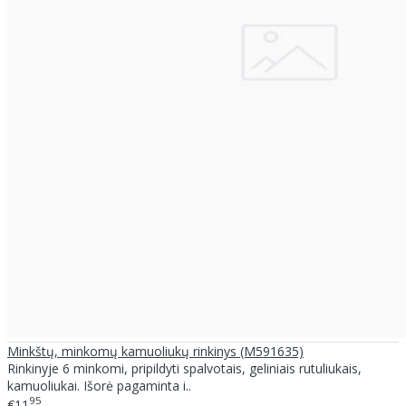
Minkštų, minkomų kamuoliukų rinkinys (M591635)
Rinkinyje 6 minkomi, pripildyti spalvotais, geliniais rutuliukais,
kamuoliukai. Išorė pagaminta i..
95
€11