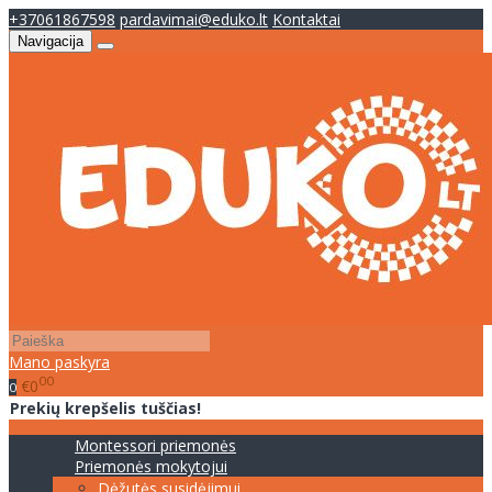
+37061867598
pardavimai@eduko.lt
Kontaktai
Navigacija
Mano paskyra
00
€0
0
Prekių krepšelis tuščias!
Montessori priemonės
Priemonės mokytojui
Dėžutės susidėjimui