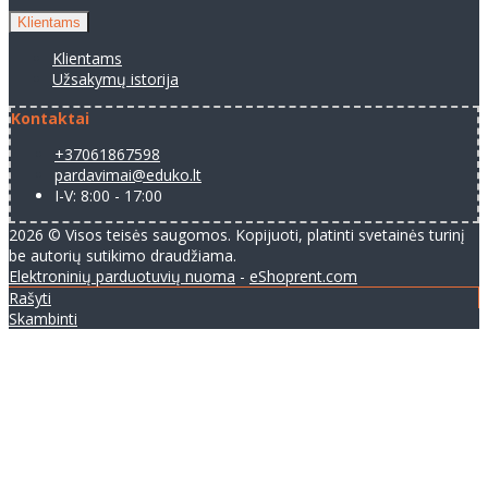
Klientams
Klientams
Užsakymų istorija
Kontaktai
+37061867598
pardavimai@eduko.lt
I-V: 8:00 - 17:00
2026 © Visos teisės saugomos. Kopijuoti, platinti svetainės turinį
be autorių sutikimo draudžiama.
Elektroninių parduotuvių nuoma
-
eShoprent.com
Rašyti
Skambinti