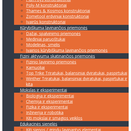
Poly-M konstruktoriai
Thames & Kosmos konstruktoriai
Zometool erdviniai konstruktoriai
Įvairūs konstruktoriai
Kūrybiškumą lavinančios priemonės
Dažai, spalvinimo priemonės
Mediniai paruoštukai
Modelinas, smėlis
Įvairios kūrybiškumą lavinančios priemonės
Fizinį aktyvumą skatinančios priemonės
Fizinio lavinimo priemonės
Kamuoliai
Top Trike Triratukai, balansiniai dviratukai, paspirtukai
Winther Triratukai, balansiniai dviratukai, paspirtukai ir
kita
Mokslas ir eksperimentai
Biologija ir eksperimentai
Chemija ir eksperimentai
Fizika ir eksperimentai
Inžinerija ir robotika
Kiti mokslai ir smagios veiklos
Edukacinės sienelės
Kiti sienos / grindų lavinantys elementai