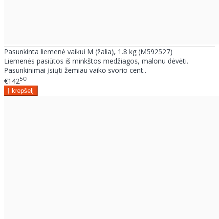
Pasunkinta liemenė vaikui M (žalia), 1.8 kg (M592527)
Liemenės pasiūtos iš minkštos medžiagos, malonu dėvėti.
Pasunkinimai įsiųti žemiau vaiko svorio cent..
50
€142