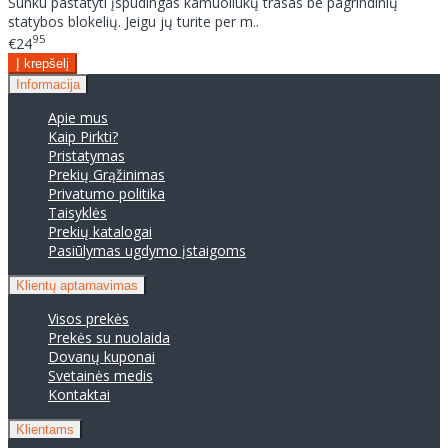
Sunku pastatyti įspūdingas kamuoliukų trasas be pagrindinių
statybos blokelių. Jeigu jų turite per m..
95
€24
Informacija
Apie mus
Kaip Pirkti?
Pristatymas
Prekių Grąžinimas
Privatumo politika
Taisyklės
Prekių katalogai
Pasiūlymas ugdymo įstaigoms
Klientų aptarnavimas
Visos prekės
Prekės su nuolaida
Dovanų kuponai
Svetainės medis
Kontaktai
Klientams