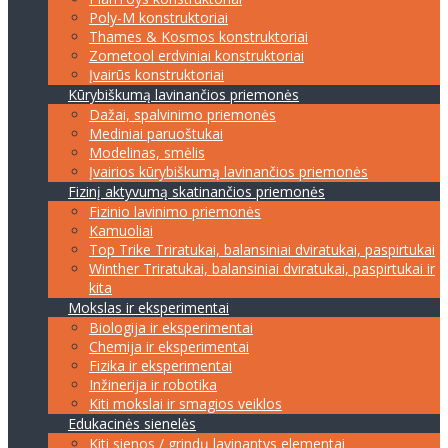
Poly-M konstruktoriai
Thames & Kosmos konstruktoriai
Zometool erdviniai konstruktoriai
Įvairūs konstruktoriai
Kūrybiškumą lavinančios priemonės
Dažai, spalvinimo priemonės
Mediniai paruoštukai
Modelinas, smėlis
Įvairios kūrybiškumą lavinančios priemonės
Fizinį aktyvumą skatinančios priemonės
Fizinio lavinimo priemonės
Kamuoliai
Top Trike Triratukai, balansiniai dviratukai, paspirtukai
Winther Triratukai, balansiniai dviratukai, paspirtukai ir
kita
Mokslas ir eksperimentai
Biologija ir eksperimentai
Chemija ir eksperimentai
Fizika ir eksperimentai
Inžinerija ir robotika
Kiti mokslai ir smagios veiklos
Edukacinės sienelės
Kiti sienos / grindų lavinantys elementai