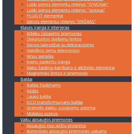
Lokki sienos elementų rinkinys "GYVŪNAI"
Lokki sienos elementų rinkinys "Jūreiviai"
PLUG IT elementai
Sienos elementų rinkinys "VIKŠRAS"
Klasės įranga ir interjeras
Atliekų rūšiavimo priemonės
Dekoruotos skelbimų lentos
Sienos laikrodžiai su dekoracijomis
Vaikiškos sienų dekoracijos
Virvių sienelės
Įvairių paskirčių įranga
Vaikų žaidimų kambario ir aikštelės elementai
Magnetinės lentos ir priemonės
Baldai
Baldai žaidimams
Kėdės
Lauko baldai
SICO transformuojami baldai
Gratnells daiktų susidėjimo sistema
Mobilios scenos
Vaikų apsaugos priemonės
Apsaugos nuo pirštų privėrimo
Asmeninės apsaugos priemonės vaikams