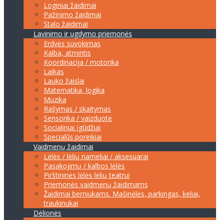
Loginiai žaidimai
Pažinimo žaidimai
Stalo žaidimai
Lavinimo ir ugdymo priemonės
Erdvės suvokimas
Kalba, atmintis
Koordinacija / motorika
Laikas
Lauko žaislai
Matematika, logika
Muzika
Rašymas / skaitymas
Sensorika / vaizduotė
Socialiniai įgūdžiai
Specialūs poreikiai
Vaidmenų žaidimai
Lėlės / lėlių nameliai / aksesuarai
Pasakojimų / kalbos lėlės
Pirštininės lėlės lėlių teatrui
Priemonės vaidmenų žaidimams
Žaidimai berniukams. Mašinėlės, parkingas, keliai,
traukinukai
Dėlionės