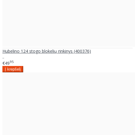
Hubelino 124 stogo blokelių rinkinys (400376)
..
95
€49