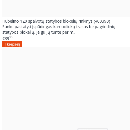
Hubelino 120 spalvotų statybos blokelių rinkinys (400390)
Sunku pastatyti įspūdingas kamuoliukų trasas be pagrindinių
statybos blokelių. Jeigu jų turite per m..
95
€39