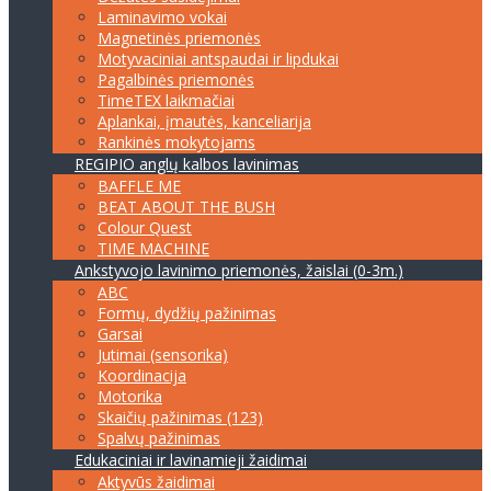
Laminavimo vokai
Magnetinės priemonės
Motyvaciniai antspaudai ir lipdukai
Pagalbinės priemonės
TimeTEX laikmačiai
Aplankai, įmautės, kanceliarija
Rankinės mokytojams
REGIPIO anglų kalbos lavinimas
BAFFLE ME
BEAT ABOUT THE BUSH
Colour Quest
TIME MACHINE
Ankstyvojo lavinimo priemonės, žaislai (0-3m.)
ABC
Formų, dydžių pažinimas
Garsai
Jutimai (sensorika)
Koordinacija
Motorika
Skaičių pažinimas (123)
Spalvų pažinimas
Edukaciniai ir lavinamieji žaidimai
Aktyvūs žaidimai