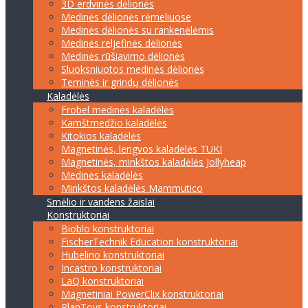
3D erdvinės dėlionės
Medinės dėlionės rėmeliuose
Medinės dėlionės su rankenėlėmis
Medinės reljefinės dėlionės
Medinės rūšiavimo dėlionės
Sluoksniuotos medinės dėlionės
Teminės ir grindų dėlionės
Kaladėlės
Frobel medinės kaladėlės
Kamštmedžio kaladėlės
Kitokios kaladėlės
Magnetinės, lengvos kaladėlės TUKI
Magnetinės, minkštos kaladėlės Jollyheap
Medinės kaladėlės
Minkštos kaladėlės Mammutico
Smėlio ir vandens žaislai
Konstruktoriai
Bioblo konstruktoriai
FischerTechnik Education konstruktoriai
Hubelino konstruktoriai
Incastro konstruktoriai
LaQ konstruktoriai
Magnetiniai PowerClix konstruktoriai
PlanToys konstruktoriai