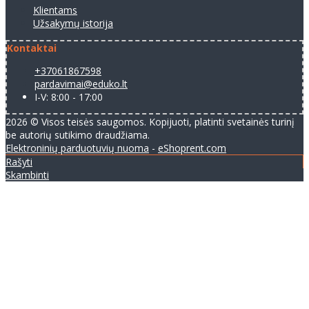
Klientams
Užsakymų istorija
Kontaktai
+37061867598
pardavimai@eduko.lt
I-V: 8:00 - 17:00
2026 © Visos teisės saugomos. Kopijuoti, platinti svetainės turinį
be autorių sutikimo draudžiama.
Elektroninių parduotuvių nuoma
-
eShoprent.com
Rašyti
Skambinti