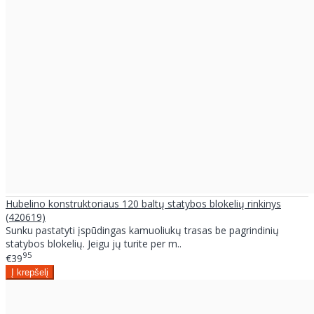
Hubelino konstruktoriaus 120 baltų statybos blokelių rinkinys
(420619)
Sunku pastatyti įspūdingas kamuoliukų trasas be pagrindinių
statybos blokelių. Jeigu jų turite per m..
95
€39