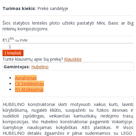
Turimas kiekis:
Prekė sandėlyje
Šios statybos lentelės ploto užteks pastatyti Mini, Basic ar Big
rinkinių kompozicijoms.
95
€12
su PVM
Turite klausimų apie šią prekę?
Klauskite
Gamintojas:
Hubelino
Aprašymas
CE ženklinimas
(0) Atsiliepimai
HUBELINO konstruktoriai skirti motyvuoti vaikus kurti, lavinti
kūrybiškumą, nugalėti kliūtis, susipažinti su fizikos dėsniais ir
sudėlioti įspūdingas, veikiančias kamuoliukų riedėjimo trasų
kompozicijas. Visi Hubelino konstruktoriai pagaminti Vokietijoje.
Gamyboje naudojamas kokybiškas ABS plastikas. !!! Visos
HUBELINO detalės ilgaamžės ir pilnai suderinamos su LEGO