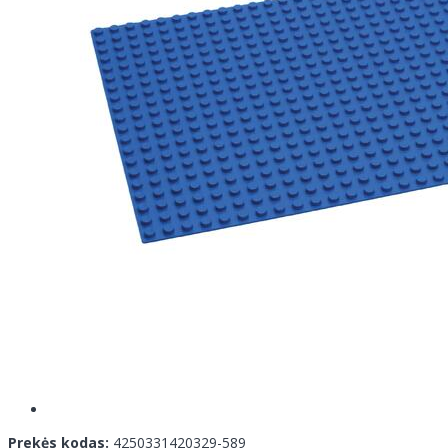
Prekės kodas:
4250331420329-589