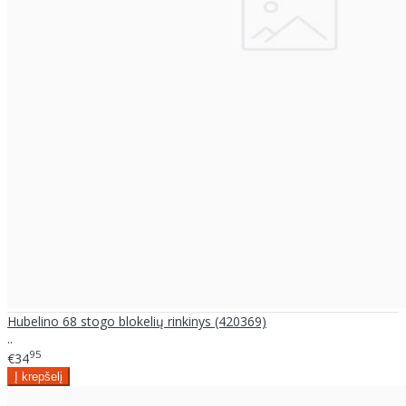
Hubelino 68 stogo blokelių rinkinys (420369)
..
95
€34