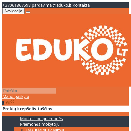
+37061867598
pardavimai@eduko.lt
Kontaktai
Navigacija
Mano paskyra
00
€0
0
Prekių krepšelis tuščias!
Montessori priemonės
Priemonės mokytojui
Dėžutės susidėjimui