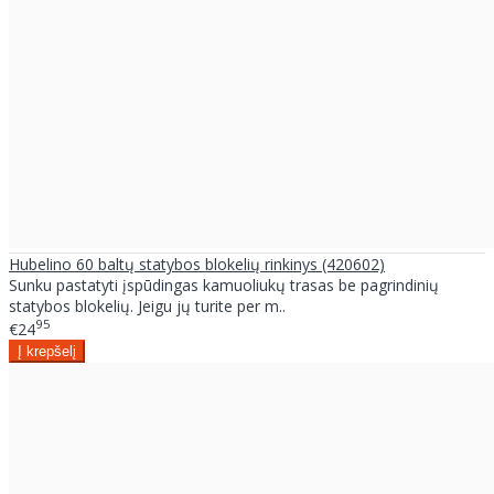
Hubelino 60 baltų statybos blokelių rinkinys (420602)
Sunku pastatyti įspūdingas kamuoliukų trasas be pagrindinių
statybos blokelių. Jeigu jų turite per m..
95
€24