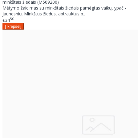
minkštais žiedais (M509200)
Mėtymo žaidimas su minkštais žiedais pamėgtas vaikų, ypač -
jaunesnių. Minkštus žiedus, aptrauktus p..
50
€34