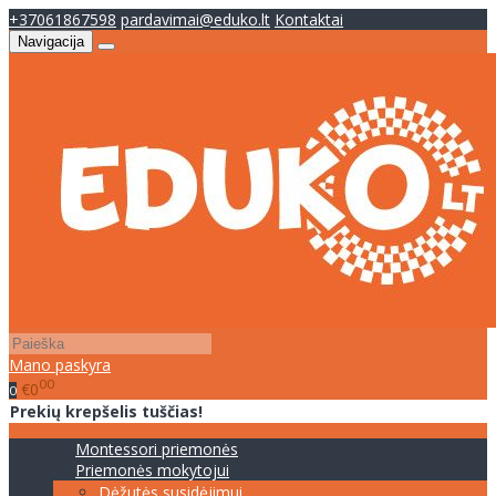
+37061867598
pardavimai@eduko.lt
Kontaktai
Navigacija
Mano paskyra
00
€0
0
Prekių krepšelis tuščias!
Montessori priemonės
Priemonės mokytojui
Dėžutės susidėjimui