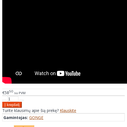
50
€58
su PVM
Turite klausimų apie šią prekę?
Klauskite
Gamintojas:
GONGE