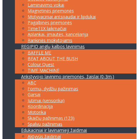
Laminavimo vokai
Magnetinės priemonės
Motyvaciniai antspaudai ir lipdukai
Pagalbinės priemonės
TimeTEX laikmačiai
Aplankai, įmautės, kanceliarija
Rankinės mokytojams
REGIPIO anglų kalbos lavinimas
BAFFLE ME
BEAT ABOUT THE BUSH
Colour Quest
TIME MACHINE
Ankstyvojo lavinimo priemonės, žaislai (0-3m.)
ABC
Formų, dydžių pažinimas
Garsai
Jutimai (sensorika)
Koordinacija
Motorika
Skaičių pažinimas (123)
Spalvų pažinimas
Edukaciniai ir lavinamieji žaidimai
Aktyvūs žaidimai