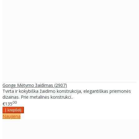
Gonge Mėtymo žaidimas (2907)
Tvirta ir kokybiška žaidimo konstrukcija, elegantiškas priemonės
dizainas. Prie metalinės konstrukci..
00
€135
Naujiena