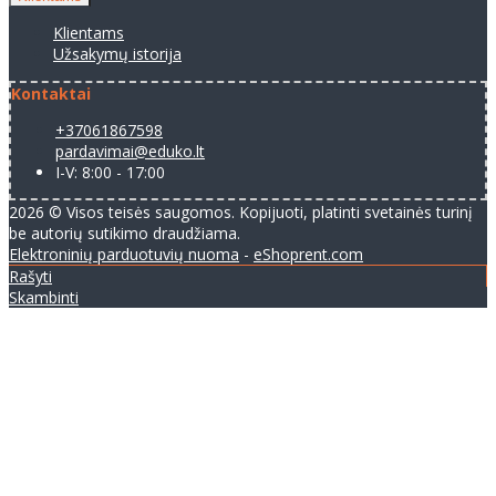
Klientams
Užsakymų istorija
Kontaktai
+37061867598
pardavimai@eduko.lt
I-V: 8:00 - 17:00
2026 © Visos teisės saugomos. Kopijuoti, platinti svetainės turinį
be autorių sutikimo draudžiama.
Elektroninių parduotuvių nuoma
-
eShoprent.com
Rašyti
Skambinti