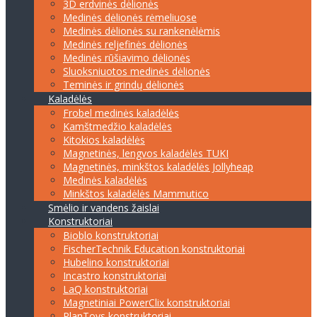
3D erdvinės dėlionės
Medinės dėlionės rėmeliuose
Medinės dėlionės su rankenėlėmis
Medinės reljefinės dėlionės
Medinės rūšiavimo dėlionės
Sluoksniuotos medinės dėlionės
Teminės ir grindų dėlionės
Kaladėlės
Frobel medinės kaladėlės
Kamštmedžio kaladėlės
Kitokios kaladėlės
Magnetinės, lengvos kaladėlės TUKI
Magnetinės, minkštos kaladėlės Jollyheap
Medinės kaladėlės
Minkštos kaladėlės Mammutico
Smėlio ir vandens žaislai
Konstruktoriai
Bioblo konstruktoriai
FischerTechnik Education konstruktoriai
Hubelino konstruktoriai
Incastro konstruktoriai
LaQ konstruktoriai
Magnetiniai PowerClix konstruktoriai
PlanToys konstruktoriai