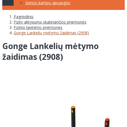
Sienos kampų apsaugos
Pagrindinis
Fizinį aktyvumą skatinančios priemonės
Fizinio lavinimo priemonės
Gonge Lankelių mėtymo žaidimas (2908)
Gonge Lankelių mėtymo
žaidimas (2908)