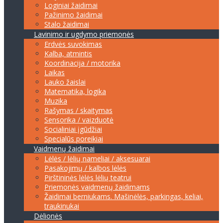
Loginiai žaidimai
Pažinimo žaidimai
Stalo žaidimai
Lavinimo ir ugdymo priemonės
Erdvės suvokimas
Kalba, atmintis
Koordinacija / motorika
Laikas
Lauko žaislai
Matematika, logika
Muzika
Rašymas / skaitymas
Sensorika / vaizduotė
Socialiniai įgūdžiai
Specialūs poreikiai
Vaidmenų žaidimai
Lėlės / lėlių nameliai / aksesuarai
Pasakojimų / kalbos lėlės
Pirštininės lėlės lėlių teatrui
Priemonės vaidmenų žaidimams
Žaidimai berniukams. Mašinėlės, parkingas, keliai,
traukinukai
Dėlionės