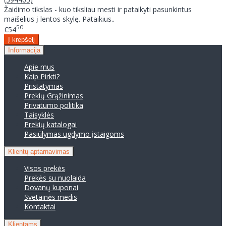
Žaidimo tikslas - kuo tiksliau mesti ir pataikyti pasunkintus
maišelius į lentos skylę. Pataikius..
50
€54
Informacija
Apie mus
Kaip Pirkti?
Pristatymas
Prekių Grąžinimas
Privatumo politika
Taisyklės
Prekių katalogai
Pasiūlymas ugdymo įstaigoms
Klientų aptarnavimas
Visos prekės
Prekės su nuolaida
Dovanų kuponai
Svetainės medis
Kontaktai
Klientams