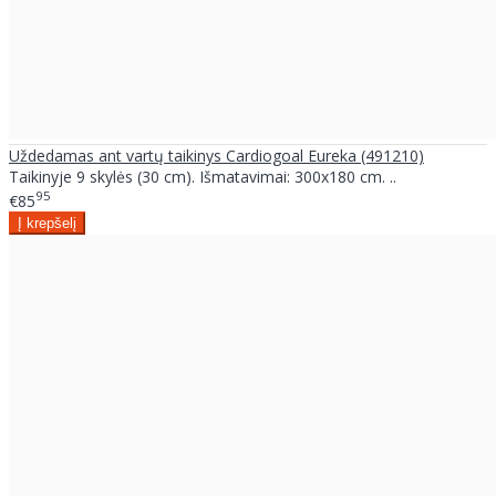
Uždedamas ant vartų taikinys Cardiogoal Eureka (491210)
Taikinyje 9 skylės (30 cm). Išmatavimai: 300x180 cm. ..
95
€85