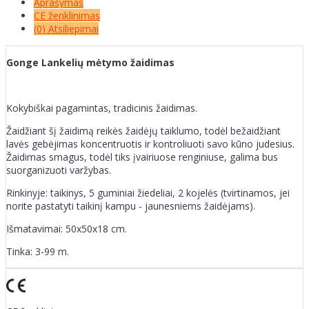
Aprašymas
CE ženklinimas
(0) Atsiliepimai
Gonge Lankelių mėtymo žaidimas
Kokybiškai pagamintas, tradicinis žaidimas.
Žaidžiant šį žaidimą reikės žaidėjų taiklumo, todėl bežaidžiant
lavės gebėjimas koncentruotis ir kontroliuoti savo kūno judesius.
Žaidimas smagus, todėl tiks įvairiuose renginiuse, galima bus
suorganizuoti varžybas.
Rinkinyje: taikinys, 5 guminiai žiedeliai, 2 kojelės (tvirtinamos, jei
norite pastatyti taikinį kampu - jaunesniems žaidėjams).
Išmatavimai: 50x50x18 cm.
Tinka: 3-99 m.