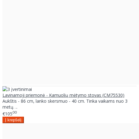
Lavinamoji priemonė - Kamuolių mėtymo stovas (CM75530)
Aukštis - 86 cm, lanko skersmuo - 40 cm. Tinka vaikams nuo 3
metų. ..
00
€105