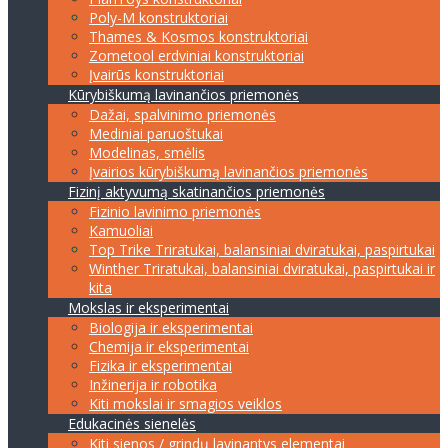
Poly-M konstruktoriai
Thames & Kosmos konstruktoriai
Zometool erdviniai konstruktoriai
Įvairūs konstruktoriai
Kūrybiškumą lavinančios priemonės
Dažai, spalvinimo priemonės
Mediniai paruoštukai
Modelinas, smėlis
Įvairios kūrybiškumą lavinančios priemonės
Fizinį aktyvumą skatinančios priemonės
Fizinio lavinimo priemonės
Kamuoliai
Top Trike Triratukai, balansiniai dviratukai, paspirtukai
Winther Triratukai, balansiniai dviratukai, paspirtukai ir
kita
Mokslas ir eksperimentai
Biologija ir eksperimentai
Chemija ir eksperimentai
Fizika ir eksperimentai
Inžinerija ir robotika
Kiti mokslai ir smagios veiklos
Edukacinės sienelės
Kiti sienos / grindų lavinantys elementai