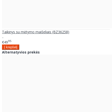
Taikinys su mėtymo maišeliais (BZ36258)
..
95
€49
Alternatyvios prekės