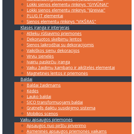
Lokki sienos elementų rinkinys "GYVŪNAI"
Lokki sienos elementų rinkinys "Jūreiviai"
PLUG IT elementai
Sienos elementų rinkinys "VIKŠRAS"
Klasės įranga ir interjeras
Atliekų rūšiavimo priemonės
Dekoruotos skelbimų lentos
Sienos laikrodžiai su dekoracijomis
Vaikiškos sienų dekoracijos
Virvių sienelės
Įvairių paskirčių įranga
Vaikų žaidimų kambario ir aikštelės elementai
Magnetinės lentos ir priemonės
Baldai
Baldai žaidimams
Kėdės
Lauko baldai
SICO transformuojami baldai
Gratnells daiktų susidėjimo sistema
Mobilios scenos
Vaikų apsaugos priemonės
Apsaugos nuo pirštų privėrimo
Asmeninės apsaugos priemonės vaikams