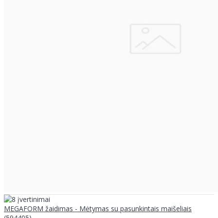
MEGAFORM žaidimas - Mėtymas su pasunkintais maišeliais
(594405)