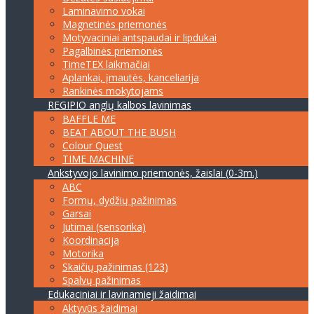
Laminavimo vokai
Magnetinės priemonės
Motyvaciniai antspaudai ir lipdukai
Pagalbinės priemonės
TimeTEX laikmačiai
Aplankai, įmautės, kanceliarija
Rankinės mokytojams
REGIPIO anglų kalbos lavinimas
BAFFLE ME
BEAT ABOUT THE BUSH
Colour Quest
TIME MACHINE
Ankstyvojo lavinimo priemonės, žaislai (0-3m.)
ABC
Formų, dydžių pažinimas
Garsai
Jutimai (sensorika)
Koordinacija
Motorika
Skaičių pažinimas (123)
Spalvų pažinimas
Edukaciniai ir lavinamieji žaidimai
Aktyvūs žaidimai