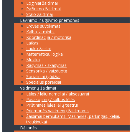
Loginiai žaidimai
Pažinimo žaidimai
Stalo žaidimai
Lavinimo ir ugdymo priemonės
Erdvės suvokimas
Kalba, atmintis
Koordinacija / motorika
Laikas
Lauko žaislai
Matematika, logika
Muzika
Rašymas / skaitymas
Sensorika / vaizduotė
Socialiniai įgūdžiai
Specialūs poreikiai
Vaidmenų žaidimai
Lėlės / lėlių nameliai / aksesuarai
Pasakojimų / kalbos lėlės
Pirštininės lėlės lėlių teatrui
Priemonės vaidmenų žaidimams
Žaidimai berniukams. Mašinėlės, parkingas, keliai,
traukinukai
Dėlionės