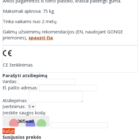
Arkos pagamintos iš tvirto plastiko, kraštai padengti guma.
Maksimali apkrova: 75 kg.
Tinka vaikams nuo 2 metų.
Galimų užsiėmimų rekomendacijos (EN, naudojant GONGE
priemones),
spausti čia
.
CE ženklinimas
Parašyti atsiliepimą
Vardas:
El. pašto adresas:
Atsiliepimas:
Įvertinimas:
Įveskite saugos kodą:
Rašyti
Susijusios prekės