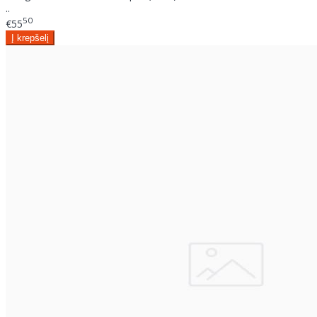
..
50
€55