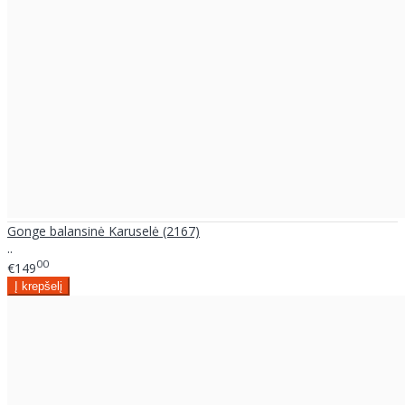
Gonge balansinė Karuselė (2167)
..
00
€149