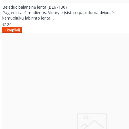
Beleduc balansinė lenta (BL67130)
Pagaminta iš medienos. Viduryje įsistato papildoma dvipusė
kamuoliukų labirinto lenta. ..
95
€124