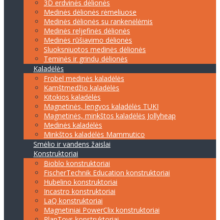
3D erdvinės dėlionės
Medinės dėlionės rėmeliuose
Medinės dėlionės su rankenėlėmis
Medinės reljefinės dėlionės
Medinės rūšiavimo dėlionės
Sluoksniuotos medinės dėlionės
Teminės ir grindų dėlionės
Kaladėlės
Frobel medinės kaladėlės
Kamštmedžio kaladėlės
Kitokios kaladėlės
Magnetinės, lengvos kaladėlės TUKI
Magnetinės, minkštos kaladėlės Jollyheap
Medinės kaladėlės
Minkštos kaladėlės Mammutico
Smėlio ir vandens žaislai
Konstruktoriai
Bioblo konstruktoriai
FischerTechnik Education konstruktoriai
Hubelino konstruktoriai
Incastro konstruktoriai
LaQ konstruktoriai
Magnetiniai PowerClix konstruktoriai
PlanToys konstruktoriai