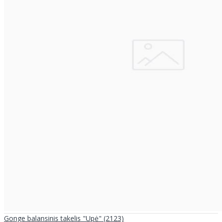
Gonge balansinis takelis "Upė" (2123)