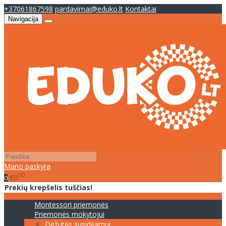
+37061867598
pardavimai@eduko.lt
Kontaktai
Navigacija
Mano paskyra
00
€0
0
Prekių krepšelis tuščias!
Montessori priemonės
Priemonės mokytojui
Dėžutės susidėjimui