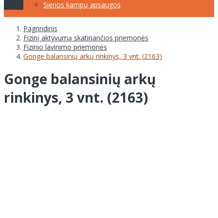
Sienos kampų apsaugos
Pagrindinis
Fizinį aktyvumą skatinančios priemonės
Fizinio lavinimo priemonės
Gonge balansinių arkų rinkinys, 3 vnt. (2163)
Gonge balansinių arkų
rinkinys, 3 vnt. (2163)