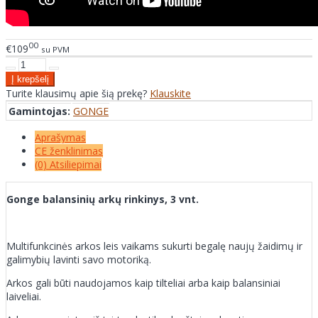
00
€109
su PVM
Turite klausimų apie šią prekę?
Klauskite
Gamintojas:
GONGE
Aprašymas
CE ženklinimas
(0) Atsiliepimai
Gonge balansinių arkų rinkinys, 3 vnt.
Multifunkcinės arkos leis vaikams sukurti begalę naujų žaidimų ir
galimybių lavinti savo motoriką.
Arkos gali būti naudojamos kaip tilteliai arba kaip balansiniai
laiveliai.