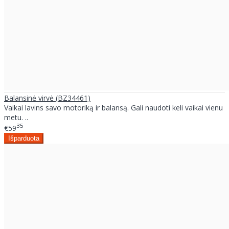
Balansinė virvė (BZ34461)
Vaikai lavins savo motoriką ir balansą. Gali naudoti keli vaikai vienu
metu. ..
35
€59