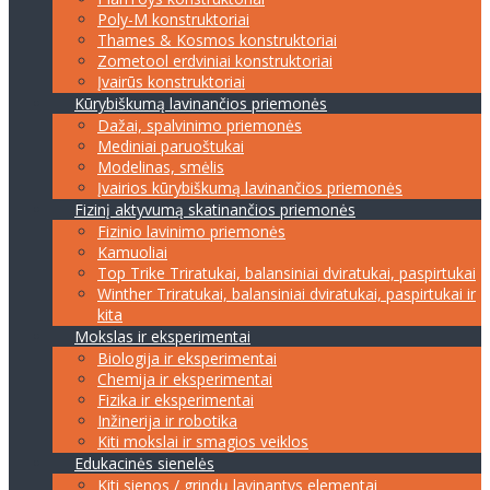
Poly-M konstruktoriai
Thames & Kosmos konstruktoriai
Zometool erdviniai konstruktoriai
Įvairūs konstruktoriai
Kūrybiškumą lavinančios priemonės
Dažai, spalvinimo priemonės
Mediniai paruoštukai
Modelinas, smėlis
Įvairios kūrybiškumą lavinančios priemonės
Fizinį aktyvumą skatinančios priemonės
Fizinio lavinimo priemonės
Kamuoliai
Top Trike Triratukai, balansiniai dviratukai, paspirtukai
Winther Triratukai, balansiniai dviratukai, paspirtukai ir
kita
Mokslas ir eksperimentai
Biologija ir eksperimentai
Chemija ir eksperimentai
Fizika ir eksperimentai
Inžinerija ir robotika
Kiti mokslai ir smagios veiklos
Edukacinės sienelės
Kiti sienos / grindų lavinantys elementai