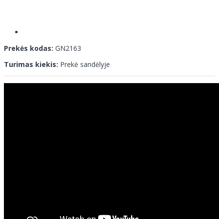
Prekės kodas:
GN2163
Turimas kiekis:
Prekė sandėlyje