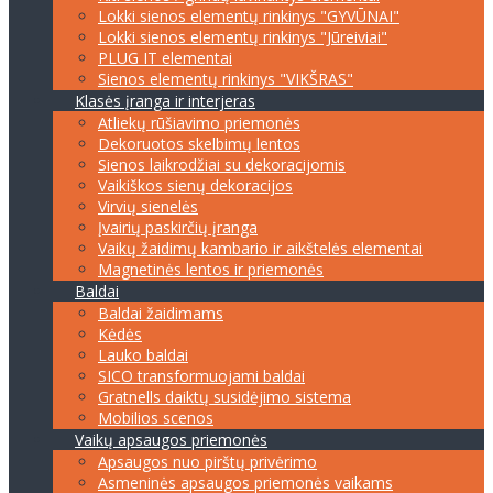
Lokki sienos elementų rinkinys "GYVŪNAI"
Lokki sienos elementų rinkinys "Jūreiviai"
PLUG IT elementai
Sienos elementų rinkinys "VIKŠRAS"
Klasės įranga ir interjeras
Atliekų rūšiavimo priemonės
Dekoruotos skelbimų lentos
Sienos laikrodžiai su dekoracijomis
Vaikiškos sienų dekoracijos
Virvių sienelės
Įvairių paskirčių įranga
Vaikų žaidimų kambario ir aikštelės elementai
Magnetinės lentos ir priemonės
Baldai
Baldai žaidimams
Kėdės
Lauko baldai
SICO transformuojami baldai
Gratnells daiktų susidėjimo sistema
Mobilios scenos
Vaikų apsaugos priemonės
Apsaugos nuo pirštų privėrimo
Asmeninės apsaugos priemonės vaikams