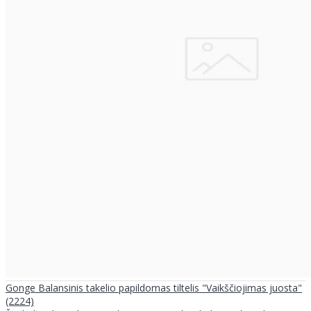
Gonge Balansinis takelio papildomas tiltelis "Vaikščiojimas juosta"
(2224)