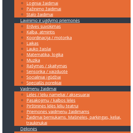
Loginiai žaidimai
Pažinimo žaidimai
Stalo žaidimai
Lavinimo ir ugdymo priemonės
Erdvės suvokimas
Kalba, atmintis
Koordinacija / motorika
Laikas
Lauko žaislai
Matematika, logika
Muzika
Rašymas / skaitymas
Sensorika / vaizduotė
Socialiniai įgūdžiai
Specialūs poreikiai
Vaidmenų žaidimai
Lėlės / lėlių nameliai / aksesuarai
Pasakojimų / kalbos lėlės
Pirštininės lėlės lėlių teatrui
Priemonės vaidmenų žaidimams
Žaidimai berniukams. Mašinėlės, parkingas, keliai,
traukinukai
Dėlionės