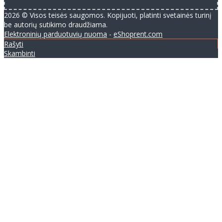
2026 © Visos teisės saugomos. Kopijuoti, platinti svetainės turinį
be autorių sutikimo draudžiama.
Elektroninių parduotuvių nuoma
-
eShoprent.com
Rašyti
Skambinti