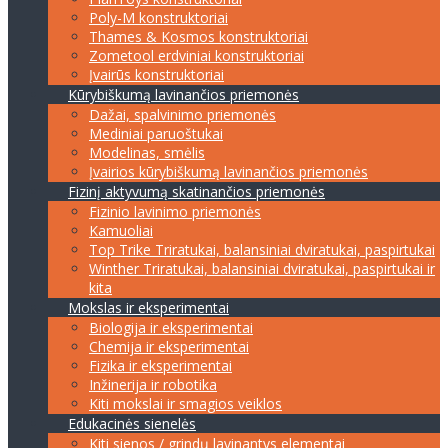
Poly-M konstruktoriai
Thames & Kosmos konstruktoriai
Zometool erdviniai konstruktoriai
Įvairūs konstruktoriai
Kūrybiškumą lavinančios priemonės
Dažai, spalvinimo priemonės
Mediniai paruoštukai
Modelinas, smėlis
Įvairios kūrybiškumą lavinančios priemonės
Fizinį aktyvumą skatinančios priemonės
Fizinio lavinimo priemonės
Kamuoliai
Top Trike Triratukai, balansiniai dviratukai, paspirtukai
Winther Triratukai, balansiniai dviratukai, paspirtukai ir
kita
Mokslas ir eksperimentai
Biologija ir eksperimentai
Chemija ir eksperimentai
Fizika ir eksperimentai
Inžinerija ir robotika
Kiti mokslai ir smagios veiklos
Edukacinės sienelės
Kiti sienos / grindų lavinantys elementai