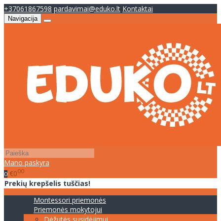
+37061867598
pardavimai@eduko.lt
Kontaktai
Navigacija
Mano paskyra
00
€0
0
Prekių krepšelis tuščias!
Montessori priemonės
Priemonės mokytojui
Dėžutės susidėjimui