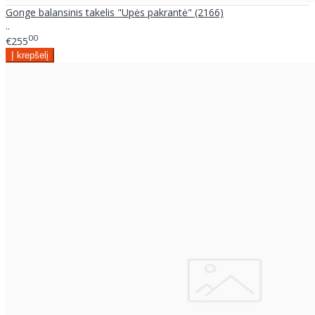
Gonge balansinis takelis "Upės pakrantė" (2166)
..
00
€255