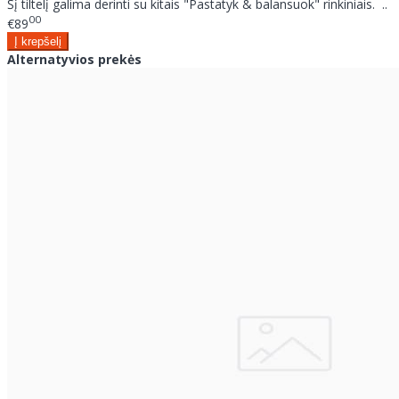
Šį tiltelį galima derinti su kitais "Pastatyk & balansuok" rinkiniais. ..
00
€89
Alternatyvios prekės