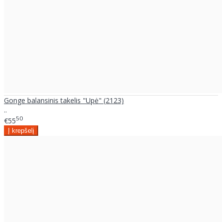
Gonge balansinis takelis "Upė" (2123)
..
50
€55