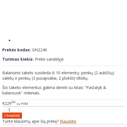
Prekės kodas:
GN2240
Turimas kiekis:
Prekė sandėlyje
Balansinis takelis susideda iš 10 elementų: penkių (2 aukščių)
salelių ir penkių (3 pusapvaliai, 2 plokšti) tiltelių.
Šio takelio elementus galima derinti su kitais "Pastatyk &
balansuok" rinkiniais.
00
€229
su PVM
Turite klausimų apie šią prekę?
Klauskite