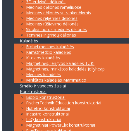
3D erdvinės dėlionės
Medinės dėlionės rėmeliuose
Medinės dėlionės su rankenėlėmis
Medinės reljefinės dėlionės
Medinės rūšiavimo dėlionės
Sluoksniuotos medinės dėlionės
Teminės ir grindų dėlionės
Kaladėlės
Frobel medinės kaladėlės
Kamštmedžio kaladėlės
Kitokios kaladėlės
Magnetinės, lengvos kaladėlės TUKI
Magnetinės, minkštos kaladėlės Jollyheap
Medinės kaladėlės
Minkštos kaladėlės Mammutico
Smėlio ir vandens žaislai
Konstruktoriai
Bioblo konstruktoriai
FischerTechnik Education konstruktoriai
Hubelino konstruktoriai
Incastro konstruktoriai
LaQ konstruktoriai
Magnetiniai PowerClix konstruktoriai
PlanToys konstruktoriai