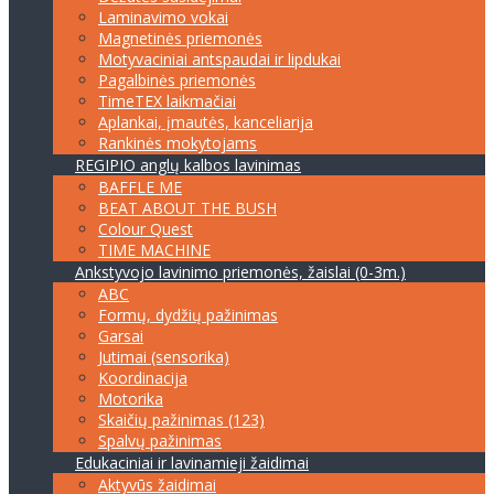
Laminavimo vokai
Magnetinės priemonės
Motyvaciniai antspaudai ir lipdukai
Pagalbinės priemonės
TimeTEX laikmačiai
Aplankai, įmautės, kanceliarija
Rankinės mokytojams
REGIPIO anglų kalbos lavinimas
BAFFLE ME
BEAT ABOUT THE BUSH
Colour Quest
TIME MACHINE
Ankstyvojo lavinimo priemonės, žaislai (0-3m.)
ABC
Formų, dydžių pažinimas
Garsai
Jutimai (sensorika)
Koordinacija
Motorika
Skaičių pažinimas (123)
Spalvų pažinimas
Edukaciniai ir lavinamieji žaidimai
Aktyvūs žaidimai