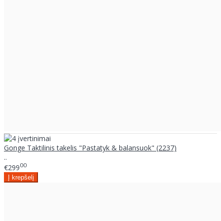
Gonge Taktilinis takelis "Pastatyk & balansuok" (2237)
..
00
€299