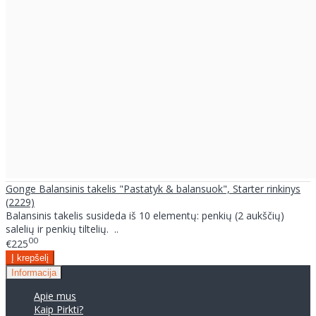
Gonge Balansinis takelis "Pastatyk & balansuok", Starter rinkinys
(2229)
Balansinis takelis susideda iš 10 elementų: penkių (2 aukščių)
salelių ir penkių tiltelių. ..
00
€225
Informacija
Apie mus
Kaip Pirkti?