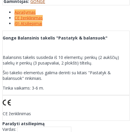
Gamintojas:
GONGE
Aprašymas
CE ženklinimas
(0) Atsiliepimai
Gonge Balansinis takelis "Pastatyk & balansuok"
Balansinis takelis susideda iš 10 elementų: penkių (2 aukščių)
salelių ir penkių (3 pusapvaliai, 2 plokšti) tiltelių.
Šio takelio elementus galima derinti su kitais "Pastatyk &
balansuok" rinkiniais.
Tinka vaikams: 3-6 m.
CE ženklinimas
Parašyti atsiliepimą
Vardas: