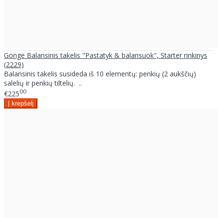
Gonge Balansinis takelis "Pastatyk & balansuok", Starter rinkinys
(2229)
Balansinis takelis susideda iš 10 elementų: penkių (2 aukščių)
salelių ir penkių tiltelių. ..
00
€225