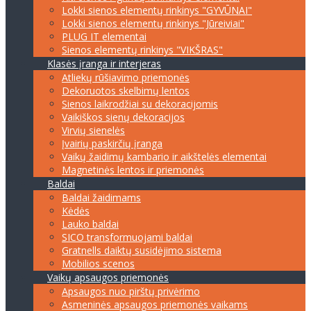
Lokki sienos elementų rinkinys "GYVŪNAI"
Lokki sienos elementų rinkinys "Jūreiviai"
PLUG IT elementai
Sienos elementų rinkinys "VIKŠRAS"
Klasės įranga ir interjeras
Atliekų rūšiavimo priemonės
Dekoruotos skelbimų lentos
Sienos laikrodžiai su dekoracijomis
Vaikiškos sienų dekoracijos
Virvių sienelės
Įvairių paskirčių įranga
Vaikų žaidimų kambario ir aikštelės elementai
Magnetinės lentos ir priemonės
Baldai
Baldai žaidimams
Kėdės
Lauko baldai
SICO transformuojami baldai
Gratnells daiktų susidėjimo sistema
Mobilios scenos
Vaikų apsaugos priemonės
Apsaugos nuo pirštų privėrimo
Asmeninės apsaugos priemonės vaikams