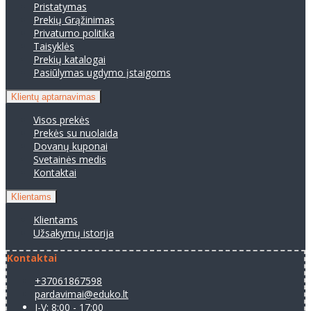
Pristatymas
Prekių Grąžinimas
Privatumo politika
Taisyklės
Prekių katalogai
Pasiūlymas ugdymo įstaigoms
Klientų aptarnavimas
Visos prekės
Prekės su nuolaida
Dovanų kuponai
Svetainės medis
Kontaktai
Klientams
Klientams
Užsakymų istorija
Kontaktai
+37061867598
pardavimai@eduko.lt
I-V: 8:00 - 17:00