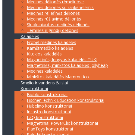
Medinės dėlionės rėmeliuose
Medinės dėlionės su rankenėlėmis
Medinės reljefinės dėlionės
Medinės rūšiavimo dėlionės
Sluoksniuotos medinės dėlionės
Teminės ir grindų dėlionės
Kaladėlės
Frobel medinės kaladėlės
Kamštmedžio kaladėlės
Kitokios kaladėlės
Magnetinės, lengvos kaladėlės TUKI
Magnetinės, minkštos kaladėlės Jollyheap
Medinės kaladėlės
Minkštos kaladėlės Mammutico
Smėlio ir vandens žaislai
Konstruktoriai
Bioblo konstruktoriai
FischerTechnik Education konstruktoriai
Hubelino konstruktoriai
Incastro konstruktoriai
LaQ konstruktoriai
Magnetiniai PowerClix konstruktoriai
PlanToys konstruktoriai
Poly-M konstruktoriai