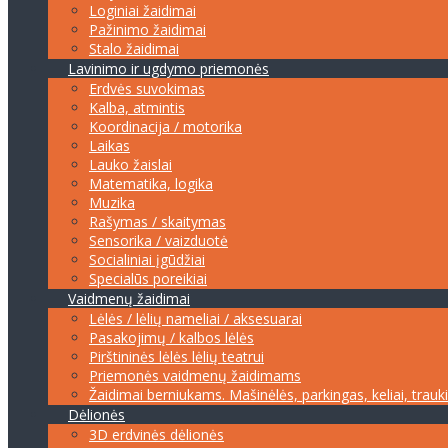
Loginiai žaidimai
Pažinimo žaidimai
Stalo žaidimai
Lavinimo ir ugdymo priemonės
Erdvės suvokimas
Kalba, atmintis
Koordinacija / motorika
Laikas
Lauko žaislai
Matematika, logika
Muzika
Rašymas / skaitymas
Sensorika / vaizduotė
Socialiniai įgūdžiai
Specialūs poreikiai
Vaidmenų žaidimai
Lėlės / lėlių nameliai / aksesuarai
Pasakojimų / kalbos lėlės
Pirštininės lėlės lėlių teatrui
Priemonės vaidmenų žaidimams
Žaidimai berniukams. Mašinėlės, parkingas, keliai, trauk
Dėlionės
3D erdvinės dėlionės