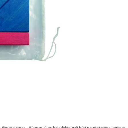
ų išmatavimas - 50 mm. Šios kaladėlės gali būti naudojamos kartu su 