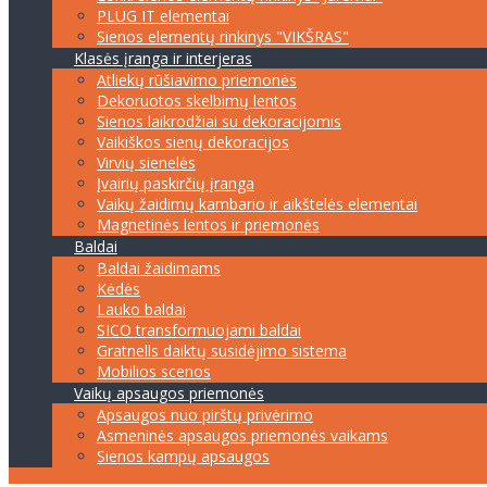
PLUG IT elementai
Sienos elementų rinkinys "VIKŠRAS"
Klasės įranga ir interjeras
Atliekų rūšiavimo priemonės
Dekoruotos skelbimų lentos
Sienos laikrodžiai su dekoracijomis
Vaikiškos sienų dekoracijos
Virvių sienelės
Įvairių paskirčių įranga
Vaikų žaidimų kambario ir aikštelės elementai
Magnetinės lentos ir priemonės
Baldai
Baldai žaidimams
Kėdės
Lauko baldai
SICO transformuojami baldai
Gratnells daiktų susidėjimo sistema
Mobilios scenos
Vaikų apsaugos priemonės
Apsaugos nuo pirštų privėrimo
Asmeninės apsaugos priemonės vaikams
Sienos kampų apsaugos