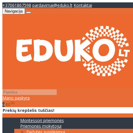
+37061867598
pardavimai@eduko.lt
Kontaktai
Navigacija
Mano paskyra
00
€0
0
Prekių krepšelis tuščias!
Montessori priemonės
Priemonės mokytojui
Dėžutės susidėjimui