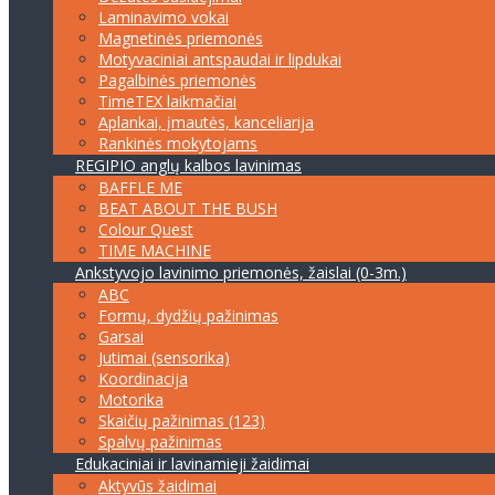
Laminavimo vokai
Magnetinės priemonės
Motyvaciniai antspaudai ir lipdukai
Pagalbinės priemonės
TimeTEX laikmačiai
Aplankai, įmautės, kanceliarija
Rankinės mokytojams
REGIPIO anglų kalbos lavinimas
BAFFLE ME
BEAT ABOUT THE BUSH
Colour Quest
TIME MACHINE
Ankstyvojo lavinimo priemonės, žaislai (0-3m.)
ABC
Formų, dydžių pažinimas
Garsai
Jutimai (sensorika)
Koordinacija
Motorika
Skaičių pažinimas (123)
Spalvų pažinimas
Edukaciniai ir lavinamieji žaidimai
Aktyvūs žaidimai