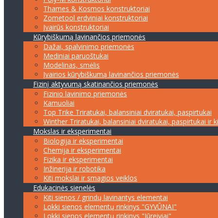
Thames & Kosmos konstruktoriai
Zometool erdviniai konstruktoriai
Įvairūs konstruktoriai
Kūrybiškumą lavinančios priemonės
Dažai, spalvinimo priemonės
Mediniai paruoštukai
Modelinas, smėlis
Įvairios kūrybiškumą lavinančios priemonės
Fizinį aktyvumą skatinančios priemonės
Fizinio lavinimo priemonės
Kamuoliai
Top Trike Triratukai, balansiniai dviratukai, paspirtukai
Winther Triratukai, balansiniai dviratukai, paspirtukai ir k
Mokslas ir eksperimentai
Biologija ir eksperimentai
Chemija ir eksperimentai
Fizika ir eksperimentai
Inžinerija ir robotika
Kiti mokslai ir smagios veiklos
Edukacinės sienelės
Kiti sienos / grindų lavinantys elementai
Lokki sienos elementų rinkinys "GYVŪNAI"
Lokki sienos elementų rinkinys "Jūreiviai"