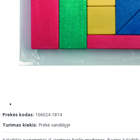
Prekės kodas:
106024-1814
Turimas kiekis:
Prekė sandėlyje
Kaladėlės pagamintos iš vientisos beržo medienos. Bazinis kaladėli