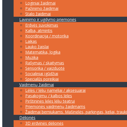
Loginiai žaidimai
Pažinimo žaidimai
Stalo žaidimai
Lavinimo ir ugdymo priemonės
Erdvės suvokimas
Kalba, atmintis
Koordinacija / motorika
Laikas
Lauko žaislai
Matematika, logika
Muzika
Rašymas / skaitymas
Sensorika / vaizduotė
Socialiniai įgūdžiai
Specialūs poreikiai
Vaidmenų žaidimai
Lėlės / lėlių nameliai / aksesuarai
Pasakojimų / kalbos lėlės
Pirštininės lėlės lėlių teatrui
Priemonės vaidmenų žaidimams
Žaidimai berniukams. Mašinėlės, parkingas, keliai, trauk
Dėlionės
3D erdvinės dėlionės