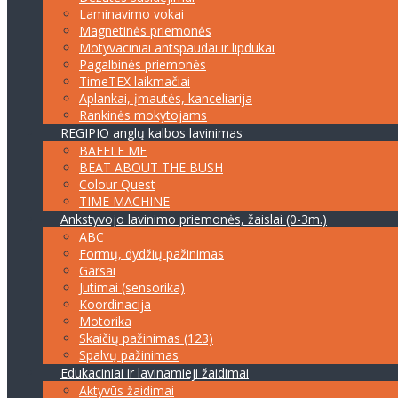
Laminavimo vokai
Magnetinės priemonės
Motyvaciniai antspaudai ir lipdukai
Pagalbinės priemonės
TimeTEX laikmačiai
Aplankai, įmautės, kanceliarija
Rankinės mokytojams
REGIPIO anglų kalbos lavinimas
BAFFLE ME
BEAT ABOUT THE BUSH
Colour Quest
TIME MACHINE
Ankstyvojo lavinimo priemonės, žaislai (0-3m.)
ABC
Formų, dydžių pažinimas
Garsai
Jutimai (sensorika)
Koordinacija
Motorika
Skaičių pažinimas (123)
Spalvų pažinimas
Edukaciniai ir lavinamieji žaidimai
Aktyvūs žaidimai