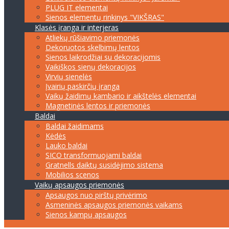
PLUG IT elementai
Sienos elementų rinkinys "VIKŠRAS"
Klasės įranga ir interjeras
Atliekų rūšiavimo priemonės
Dekoruotos skelbimų lentos
Sienos laikrodžiai su dekoracijomis
Vaikiškos sienų dekoracijos
Virvių sienelės
Įvairių paskirčių įranga
Vaikų žaidimų kambario ir aikštelės elementai
Magnetinės lentos ir priemonės
Baldai
Baldai žaidimams
Kėdės
Lauko baldai
SICO transformuojami baldai
Gratnells daiktų susidėjimo sistema
Mobilios scenos
Vaikų apsaugos priemonės
Apsaugos nuo pirštų privėrimo
Asmeninės apsaugos priemonės vaikams
Sienos kampų apsaugos