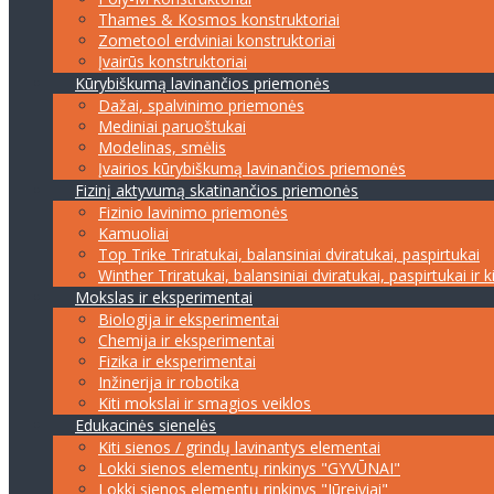
Thames & Kosmos konstruktoriai
Zometool erdviniai konstruktoriai
Įvairūs konstruktoriai
Kūrybiškumą lavinančios priemonės
Dažai, spalvinimo priemonės
Mediniai paruoštukai
Modelinas, smėlis
Įvairios kūrybiškumą lavinančios priemonės
Fizinį aktyvumą skatinančios priemonės
Fizinio lavinimo priemonės
Kamuoliai
Top Trike Triratukai, balansiniai dviratukai, paspirtukai
Winther Triratukai, balansiniai dviratukai, paspirtukai ir k
Mokslas ir eksperimentai
Biologija ir eksperimentai
Chemija ir eksperimentai
Fizika ir eksperimentai
Inžinerija ir robotika
Kiti mokslai ir smagios veiklos
Edukacinės sienelės
Kiti sienos / grindų lavinantys elementai
Lokki sienos elementų rinkinys "GYVŪNAI"
Lokki sienos elementų rinkinys "Jūreiviai"