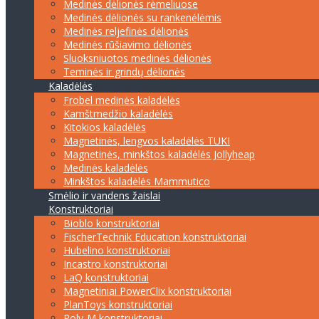
Medinės dėlionės rėmeliuose
Medinės dėlionės su rankenėlėmis
Medinės reljefinės dėlionės
Medinės rūšiavimo dėlionės
Sluoksniuotos medinės dėlionės
Teminės ir grindų dėlionės
Kaladėlės
Frobel medinės kaladėlės
Kamštmedžio kaladėlės
Kitokios kaladėlės
Magnetinės, lengvos kaladėlės TUKI
Magnetinės, minkštos kaladėlės Jollyheap
Medinės kaladėlės
Minkštos kaladėlės Mammutico
Smėlio ir vandens žaislai
Konstruktoriai
Bioblo konstruktoriai
FischerTechnik Education konstruktoriai
Hubelino konstruktoriai
Incastro konstruktoriai
LaQ konstruktoriai
Magnetiniai PowerClix konstruktoriai
PlanToys konstruktoriai
Poly-M konstruktoriai