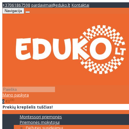
+37061867598
pardavimai@eduko.lt
Kontaktai
Navigacija
Mano paskyra
00
€0
0
Prekių krepšelis tuščias!
Montessori priemonės
Priemonės mokytojui
Dėžutės susidėjimui