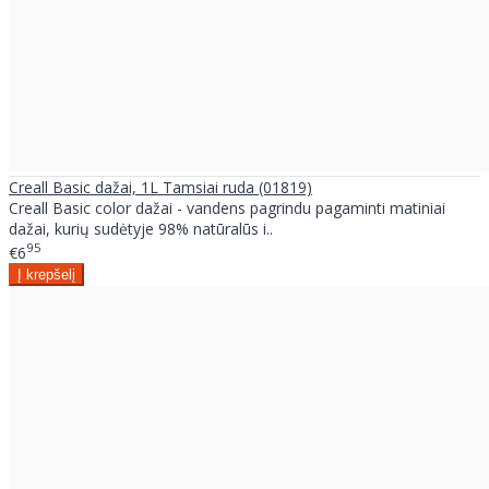
Creall Basic dažai, 1L Tamsiai ruda (01819)
Creall Basic color dažai - vandens pagrindu pagaminti matiniai
dažai, kurių sudėtyje 98% natūralūs i..
95
€6