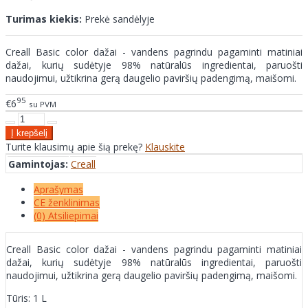
Turimas kiekis:
Prekė sandėlyje
Creall Basic color dažai - vandens pagrindu pagaminti matiniai
dažai, kurių sudėtyje 98% natūralūs ingredientai, paruošti
naudojimui, užtikrina gerą daugelio paviršių padengimą, maišomi.
95
€6
su PVM
Turite klausimų apie šią prekę?
Klauskite
Gamintojas:
Creall
Aprašymas
CE ženklinimas
(0) Atsiliepimai
Creall Basic color dažai - vandens pagrindu pagaminti matiniai
dažai, kurių sudėtyje 98% natūralūs ingredientai, paruošti
naudojimui, užtikrina gerą daugelio paviršių padengimą, maišomi.
Tūris: 1 L