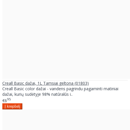
Creall Basic dažai, 1L Tamsiai geltona (01803)
Creall Basic color dažai - vandens pagrindu pagaminti matiniai
dažai, kurių sudėtyje 98% natūralūs i..
95
€6