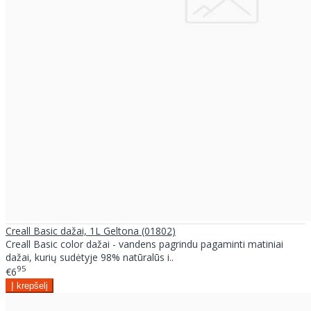
Creall Basic dažai, 1L Geltona (01802)
Creall Basic color dažai - vandens pagrindu pagaminti matiniai
dažai, kurių sudėtyje 98% natūralūs i..
95
€6