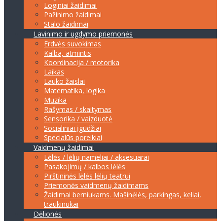
Loginiai žaidimai
Pažinimo žaidimai
Stalo žaidimai
Lavinimo ir ugdymo priemonės
Erdvės suvokimas
Kalba, atmintis
Koordinacija / motorika
Laikas
Lauko žaislai
Matematika, logika
Muzika
Rašymas / skaitymas
Sensorika / vaizduotė
Socialiniai įgūdžiai
Specialūs poreikiai
Vaidmenų žaidimai
Lėlės / lėlių nameliai / aksesuarai
Pasakojimų / kalbos lėlės
Pirštininės lėlės lėlių teatrui
Priemonės vaidmenų žaidimams
Žaidimai berniukams. Mašinėlės, parkingas, keliai,
traukinukai
Dėlionės