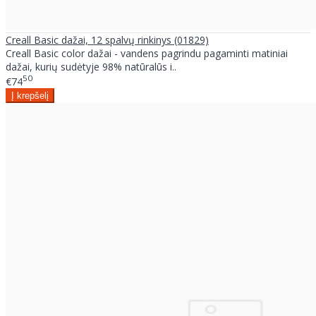
Creall Basic dažai, 12 spalvų rinkinys (01829)
Creall Basic color dažai - vandens pagrindu pagaminti matiniai
dažai, kurių sudėtyje 98% natūralūs i..
50
€74