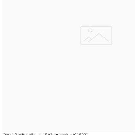
Creall Basic dažai, 1L Rožinė spalva (01823)