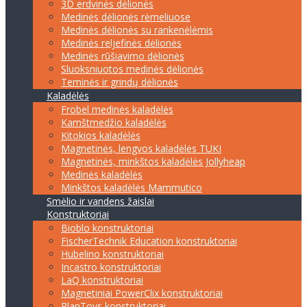
3D erdvinės dėlionės
Medinės dėlionės rėmeliuose
Medinės dėlionės su rankenėlėmis
Medinės reljefinės dėlionės
Medinės rūšiavimo dėlionės
Sluoksniuotos medinės dėlionės
Teminės ir grindų dėlionės
Kaladėlės
Frobel medinės kaladėlės
Kamštmedžio kaladėlės
Kitokios kaladėlės
Magnetinės, lengvos kaladėlės TUKI
Magnetinės, minkštos kaladėlės Jollyheap
Medinės kaladėlės
Minkštos kaladėlės Mammutico
Smėlio ir vandens žaislai
Konstruktoriai
Bioblo konstruktoriai
FischerTechnik Education konstruktoriai
Hubelino konstruktoriai
Incastro konstruktoriai
LaQ konstruktoriai
Magnetiniai PowerClix konstruktoriai
PlanToys konstruktoriai