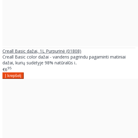
Creall Basic dažai, 1L Purpurinė (01808)
Creall Basic color dažai - vandens pagrindu pagaminti matiniai
dažai, kurių sudėtyje 98% natūralūs i..
95
€6