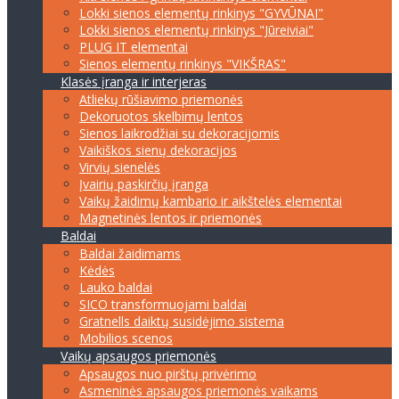
Lokki sienos elementų rinkinys "GYVŪNAI"
Lokki sienos elementų rinkinys "Jūreiviai"
PLUG IT elementai
Sienos elementų rinkinys "VIKŠRAS"
Klasės įranga ir interjeras
Atliekų rūšiavimo priemonės
Dekoruotos skelbimų lentos
Sienos laikrodžiai su dekoracijomis
Vaikiškos sienų dekoracijos
Virvių sienelės
Įvairių paskirčių įranga
Vaikų žaidimų kambario ir aikštelės elementai
Magnetinės lentos ir priemonės
Baldai
Baldai žaidimams
Kėdės
Lauko baldai
SICO transformuojami baldai
Gratnells daiktų susidėjimo sistema
Mobilios scenos
Vaikų apsaugos priemonės
Apsaugos nuo pirštų privėrimo
Asmeninės apsaugos priemonės vaikams