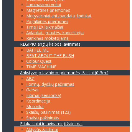
Laminavimo vokai
Magnetinės priemonės
Motyvaciniai antspaudai ir lipdukai
Pagalbinės priemonės
TimeTEX laikmačiai
Aplankai, įmautės, kanceliarija
Rankinės mokytojams
REGIPIO anglų kalbos lavinimas
BAFFLE ME
BEAT ABOUT THE BUSH
Colour Quest
TIME MACHINE
Ankstyvojo lavinimo priemonės, žaislai (0-3m.)
ABC
Formų, dydžių pažinimas
Garsai
Jutimai (sensorika)
Koordinacija
Motorika
Skaičių pažinimas (123)
Spalvų pažinimas
Edukaciniai ir lavinamieji žaidimai
Aktyvūs žaidimai