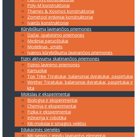
Poly-M konstruktoriai
Thames & Kosmos konstruktoriai
Zometool erdviniai konstruktoriai
Įvairūs konstruktoriai
Kūrybiškumą lavinančios priemonės
Dažai, spalvinimo priemonės
Mediniai paruoštukai
Modelinas, smėlis
Įvairios kūrybiškumą lavinančios priemonės
Fizinį aktyvumą skatinančios priemonės
Fizinio lavinimo priemonės
Kamuoliai
Top Trike Triratukai, balansiniai dviratukai, paspirtukai
Winther Triratukai, balansiniai dviratukai, paspirtukai ir
kita
Mokslas ir eksperimentai
Biologija ir eksperimentai
Chemija ir eksperimentai
Fizika ir eksperimentai
Inžinerija ir robotika
Kiti mokslai ir smagios veiklos
Edukacinės sienelės
Kiti sienos / grindų lavinantys elementai