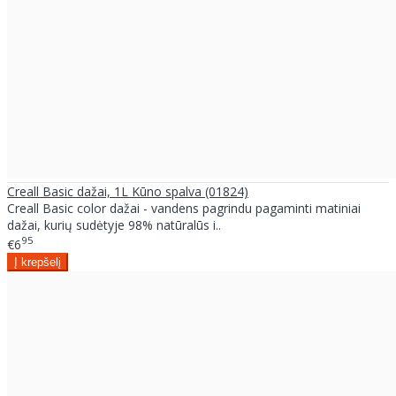
Creall Basic dažai, 1L Kūno spalva (01824)
Creall Basic color dažai - vandens pagrindu pagaminti matiniai
dažai, kurių sudėtyje 98% natūralūs i..
95
€6