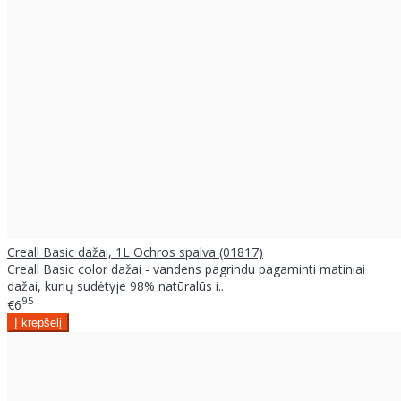
Creall Basic dažai, 1L Ochros spalva (01817)
Creall Basic color dažai - vandens pagrindu pagaminti matiniai
dažai, kurių sudėtyje 98% natūralūs i..
95
€6