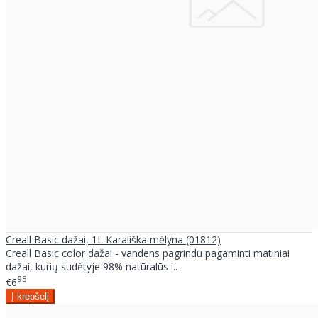
Creall Basic dažai, 1L Karališka mėlyna (01812)
Creall Basic color dažai - vandens pagrindu pagaminti matiniai
dažai, kurių sudėtyje 98% natūralūs i..
95
€6