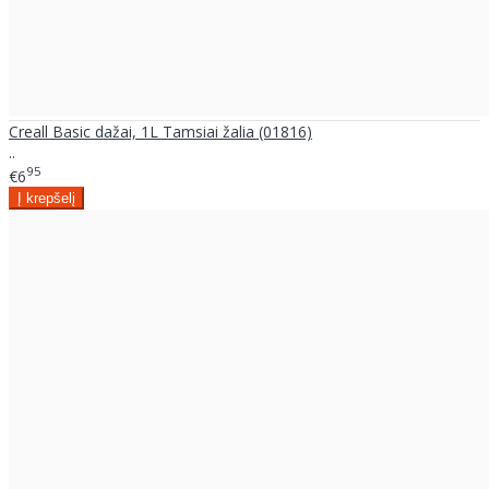
Creall Basic dažai, 1L Tamsiai žalia (01816)
..
95
€6