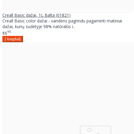
Creall Basic dažai, 1L Balta (01821)
Creall Basic color dažai - vandens pagrindu pagaminti matiniai
dažai, kurių sudėtyje 98% natūralūs i..
95
€6