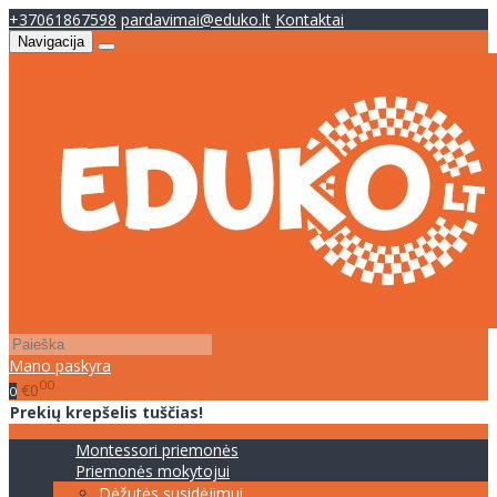
+37061867598
pardavimai@eduko.lt
Kontaktai
Navigacija
Mano paskyra
00
€0
0
Prekių krepšelis tuščias!
Montessori priemonės
Priemonės mokytojui
Dėžutės susidėjimui