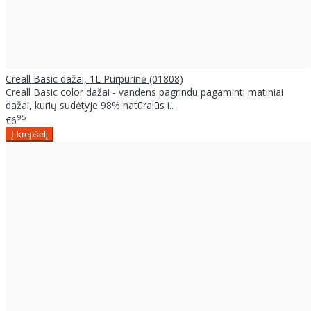
Creall Basic dažai, 1L Purpurinė (01808)
Creall Basic color dažai - vandens pagrindu pagaminti matiniai
dažai, kurių sudėtyje 98% natūralūs i..
95
€6