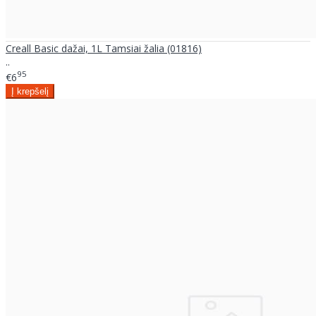
Creall Basic dažai, 1L Tamsiai žalia (01816)
..
95
€6