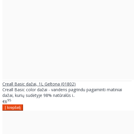
Creall Basic dažai, 1L Geltona (01802)
Creall Basic color dažai - vandens pagrindu pagaminti matiniai
dažai, kurių sudėtyje 98% natūralūs i..
95
€6