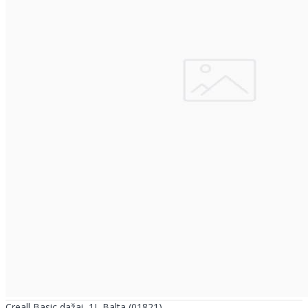
Creall Basic dažai, 1L Balta (01821)