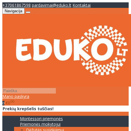
+37061867598
pardavimai@eduko.lt
Kontaktai
Navigacija
Mano paskyra
00
€0
0
Prekių krepšelis tuščias!
Montessori priemonės
Priemonės mokytojui
Dėžutės susidėjimui