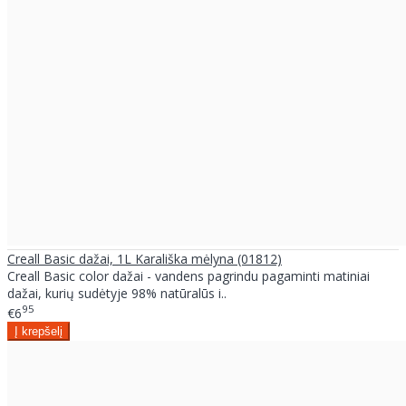
Creall Basic dažai, 1L Karališka mėlyna (01812)
Creall Basic color dažai - vandens pagrindu pagaminti matiniai
dažai, kurių sudėtyje 98% natūralūs i..
95
€6