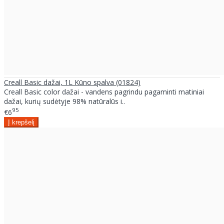
Creall Basic dažai, 1L Kūno spalva (01824)
Creall Basic color dažai - vandens pagrindu pagaminti matiniai
dažai, kurių sudėtyje 98% natūralūs i..
95
€6