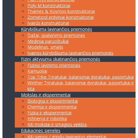
Poly-M konstruktoriai
Thames & Kosmos konstruktoriai
Zometool erdviniai konstruktoriai
Įvairūs konstruktoriai
Kūrybiškumą lavinančios priemonės
Dažai, spalvinimo priemonės
Mediniai paruoštukai
Modelinas, smėlis
Įvairios kūrybiškumą lavinančios priemonės
Fizinį aktyvumą skatinančios priemonės
Fizinio lavinimo priemonės
Kamuoliai
Top Trike Triratukai, balansiniai dviratukai, paspirtukai
Winther Triratukai, balansiniai dviratukai, paspirtukai ir
kita
Mokslas ir eksperimentai
Biologija ir eksperimentai
Chemija ir eksperimentai
Fizika ir eksperimentai
Inžinerija ir robotika
Kiti mokslai ir smagios veiklos
Edukacinės sienelės
Kiti sienos / grindų lavinantys elementai