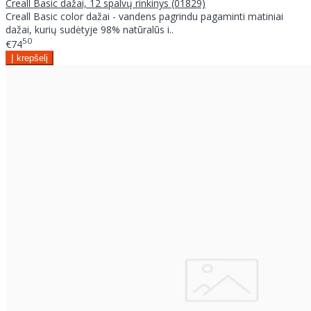
Creall Basic dažai, 12 spalvų rinkinys (01829)
Creall Basic color dažai - vandens pagrindu pagaminti matiniai
dažai, kurių sudėtyje 98% natūralūs i..
50
€74