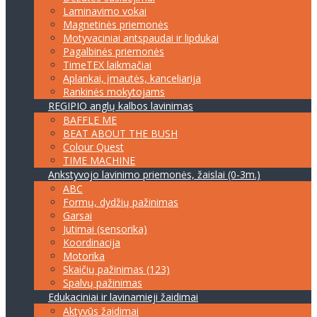
Laminavimo vokai
Magnetinės priemonės
Motyvaciniai antspaudai ir lipdukai
Pagalbinės priemonės
TimeTEX laikmačiai
Aplankai, įmautės, kanceliarija
Rankinės mokytojams
REGIPIO anglų kalbos lavinimas
BAFFLE ME
BEAT ABOUT THE BUSH
Colour Quest
TIME MACHINE
Ankstyvojo lavinimo priemonės, žaislai (0-3m.)
ABC
Formų, dydžių pažinimas
Garsai
Jutimai (sensorika)
Koordinacija
Motorika
Skaičių pažinimas (123)
Spalvų pažinimas
Edukaciniai ir lavinamieji žaidimai
Aktyvūs žaidimai