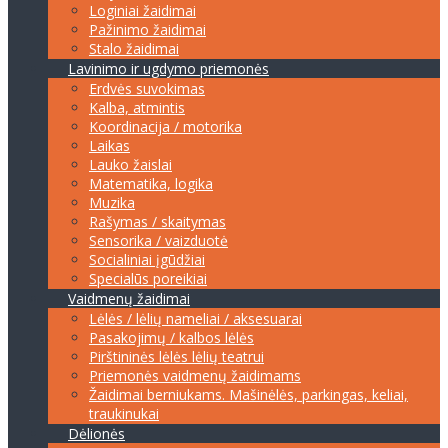
Loginiai žaidimai
Pažinimo žaidimai
Stalo žaidimai
Lavinimo ir ugdymo priemonės
Erdvės suvokimas
Kalba, atmintis
Koordinacija / motorika
Laikas
Lauko žaislai
Matematika, logika
Muzika
Rašymas / skaitymas
Sensorika / vaizduotė
Socialiniai įgūdžiai
Specialūs poreikiai
Vaidmenų žaidimai
Lėlės / lėlių nameliai / aksesuarai
Pasakojimų / kalbos lėlės
Pirštininės lėlės lėlių teatrui
Priemonės vaidmenų žaidimams
Žaidimai berniukams. Mašinėlės, parkingas, keliai,
traukinukai
Dėlionės