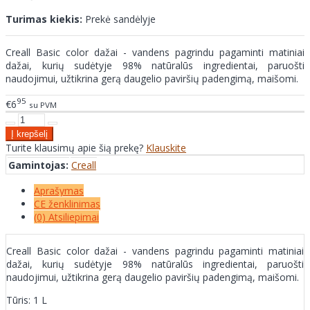
Turimas kiekis:
Prekė sandėlyje
Creall Basic color dažai - vandens pagrindu pagaminti matiniai
dažai, kurių sudėtyje 98% natūralūs ingredientai, paruošti
naudojimui, užtikrina gerą daugelio paviršių padengimą, maišomi.
95
€6
su PVM
Turite klausimų apie šią prekę?
Klauskite
Gamintojas:
Creall
Aprašymas
CE ženklinimas
(0) Atsiliepimai
Creall Basic color dažai - vandens pagrindu pagaminti matiniai
dažai, kurių sudėtyje 98% natūralūs ingredientai, paruošti
naudojimui, užtikrina gerą daugelio paviršių padengimą, maišomi.
Tūris: 1 L