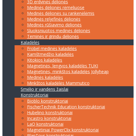
3D erdvinės dėlionės
Medinės dėlionės rėmeliuose
Medinės dėlionės su rankenėlėmis
Medinės reljefinės dėlionės
Medinės rūšiavimo dėlionės
Sluoksniuotos medinės dėlionės
Teminės ir grindų dėlionės
Kaladėlės
Frobel medinės kaladėlės
Kamštmedžio kaladėlės
Kitokios kaladėlės
Magnetinės, lengvos kaladėlės TUKI
Magnetinės, minkštos kaladėlės Jollyheap
Medinės kaladėlės
Minkštos kaladėlės Mammutico
Smėlio ir vandens žaislai
Konstruktoriai
Bioblo konstruktoriai
FischerTechnik Education konstruktoriai
Hubelino konstruktoriai
Incastro konstruktoriai
LaQ konstruktoriai
Magnetiniai PowerClix konstruktoriai
PlanToys konstruktoriai