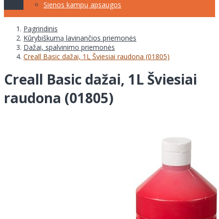
Sienos kampų apsaugos
Pagrindinis
Kūrybiškumą lavinančios priemonės
Dažai, spalvinimo priemonės
Creall Basic dažai, 1L Šviesiai raudona (01805)
Creall Basic dažai, 1L Šviesiai
raudona (01805)