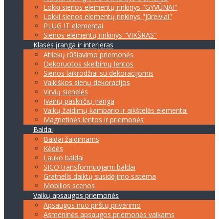
Lokki sienos elementų rinkinys "GYVŪNAI"
Lokki sienos elementų rinkinys "Jūreiviai"
PLUG IT elementai
Sienos elementų rinkinys "VIKŠRAS"
Klasės įranga ir interjeras
Atliekų rūšiavimo priemonės
Dekoruotos skelbimų lentos
Sienos laikrodžiai su dekoracijomis
Vaikiškos sienų dekoracijos
Virvių sienelės
Įvairių paskirčių įranga
Vaikų žaidimų kambario ir aikštelės elementai
Magnetinės lentos ir priemonės
Baldai
Baldai žaidimams
Kėdės
Lauko baldai
SICO transformuojami baldai
Gratnells daiktų susidėjimo sistema
Mobilios scenos
Vaikų apsaugos priemonės
Apsaugos nuo pirštų privėrimo
Asmeninės apsaugos priemonės vaikams