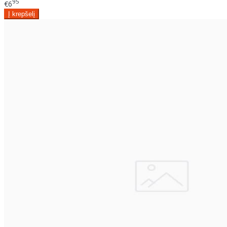
95
€6