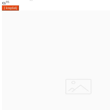
95
€6