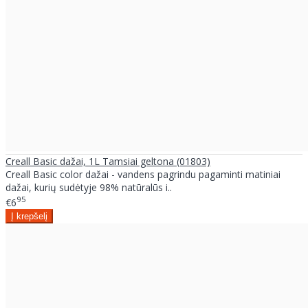
Creall Basic dažai, 1L Tamsiai geltona (01803)
Creall Basic color dažai - vandens pagrindu pagaminti matiniai
dažai, kurių sudėtyje 98% natūralūs i..
95
€6