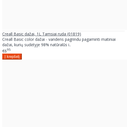
Creall Basic dažai, 1L Tamsiai ruda (01819)
Creall Basic color dažai - vandens pagrindu pagaminti matiniai
dažai, kurių sudėtyje 98% natūralūs i..
95
€6