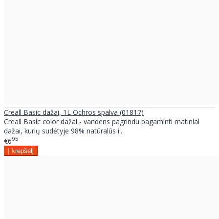
Creall Basic dažai, 1L Ochros spalva (01817)
Creall Basic color dažai - vandens pagrindu pagaminti matiniai
dažai, kurių sudėtyje 98% natūralūs i..
95
€6