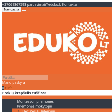
+37061867598
pardavimai@eduko.lt
Kontaktai
Navigacija
Mano paskyra
00
€0
0
Prekių krepšelis tuščias!
Montessori priemonės
Priemonės mokytojui
Dėžutės susidėjimui