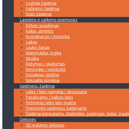
Loginiai žaidimai
Pažinimo žaidimai
Stalo žaidimai
Lavinimo ir ugdymo priemonės
Erdvės suvokimas
Kalba, atmintis
Koordinacija / motorika
Laikas
Lauko žaislai
Matematika, logika
Muzika
Rašymas / skaitymas
Sensorika / vaizduotė
Socialiniai įgūdžiai
Specialūs poreikiai
Vaidmenų žaidimai
Lėlės / lėlių nameliai / aksesuarai
Pasakojimų / kalbos lėlės
Pirštininės lėlės lėlių teatrui
Priemonės vaidmenų žaidimams
Žaidimai berniukams. Mašinėlės, parkingas, keliai, trauk
Dėlionės
3D erdvinės dėlionės