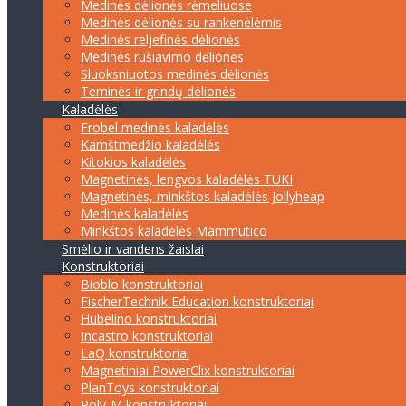
Medinės dėlionės rėmeliuose
Medinės dėlionės su rankenėlėmis
Medinės reljefinės dėlionės
Medinės rūšiavimo dėlionės
Sluoksniuotos medinės dėlionės
Teminės ir grindų dėlionės
Kaladėlės
Frobel medinės kaladėlės
Kamštmedžio kaladėlės
Kitokios kaladėlės
Magnetinės, lengvos kaladėlės TUKI
Magnetinės, minkštos kaladėlės Jollyheap
Medinės kaladėlės
Minkštos kaladėlės Mammutico
Smėlio ir vandens žaislai
Konstruktoriai
Bioblo konstruktoriai
FischerTechnik Education konstruktoriai
Hubelino konstruktoriai
Incastro konstruktoriai
LaQ konstruktoriai
Magnetiniai PowerClix konstruktoriai
PlanToys konstruktoriai
Poly-M konstruktoriai