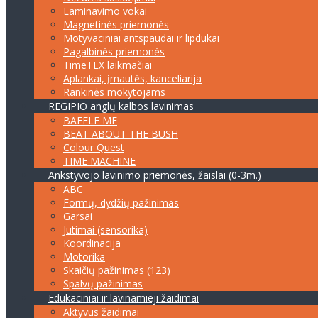
Laminavimo vokai
Magnetinės priemonės
Motyvaciniai antspaudai ir lipdukai
Pagalbinės priemonės
TimeTEX laikmačiai
Aplankai, įmautės, kanceliarija
Rankinės mokytojams
REGIPIO anglų kalbos lavinimas
BAFFLE ME
BEAT ABOUT THE BUSH
Colour Quest
TIME MACHINE
Ankstyvojo lavinimo priemonės, žaislai (0-3m.)
ABC
Formų, dydžių pažinimas
Garsai
Jutimai (sensorika)
Koordinacija
Motorika
Skaičių pažinimas (123)
Spalvų pažinimas
Edukaciniai ir lavinamieji žaidimai
Aktyvūs žaidimai