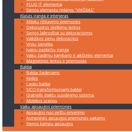
PLUG IT elementai
Sienos elementų rinkinys "VIKŠRAS"
Klasės įranga ir interjeras
Atliekų rūšiavimo priemonės
Dekoruotos skelbimų lentos
Sienos laikrodžiai su dekoracijomis
Vaikiškos sienų dekoracijos
Virvių sienelės
Įvairių paskirčių įranga
Vaikų žaidimų kambario ir aikštelės elementai
Magnetinės lentos ir priemonės
Baldai
Baldai žaidimams
Kėdės
Lauko baldai
SICO transformuojami baldai
Gratnells daiktų susidėjimo sistema
Mobilios scenos
Vaikų apsaugos priemonės
Apsaugos nuo pirštų privėrimo
Asmeninės apsaugos priemonės vaikams
Sienos kampų apsaugos