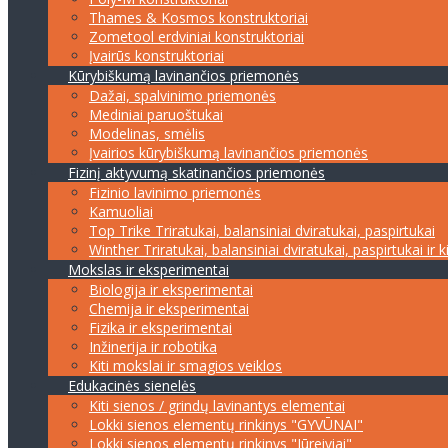
Thames & Kosmos konstruktoriai
Zometool erdviniai konstruktoriai
Įvairūs konstruktoriai
Kūrybiškumą lavinančios priemonės
Dažai, spalvinimo priemonės
Mediniai paruoštukai
Modelinas, smėlis
Įvairios kūrybiškumą lavinančios priemonės
Fizinį aktyvumą skatinančios priemonės
Fizinio lavinimo priemonės
Kamuoliai
Top Trike Triratukai, balansiniai dviratukai, paspirtukai
Winther Triratukai, balansiniai dviratukai, paspirtukai ir k
Mokslas ir eksperimentai
Biologija ir eksperimentai
Chemija ir eksperimentai
Fizika ir eksperimentai
Inžinerija ir robotika
Kiti mokslai ir smagios veiklos
Edukacinės sienelės
Kiti sienos / grindų lavinantys elementai
Lokki sienos elementų rinkinys "GYVŪNAI"
Lokki sienos elementų rinkinys "Jūreiviai"