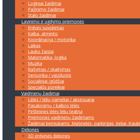
Loginiai žaidimai
Pažinimo žaidimai
Stalo žaidimai
Lavinimo ir ugdymo priemonės
Erdvės suvokimas
Kalba, atmintis
Koordinacija / motorika
Laikas
Lauko žaislai
Matematika, logika
Muzika
Rašymas / skaitymas
Sensorika / vaizduotė
Socialiniai įgūdžiai
Specialūs poreikiai
Vaidmenų žaidimai
Lėlės / lėlių nameliai / aksesuarai
Pasakojimų / kalbos lėlės
Pirštininės lėlės lėlių teatrui
Priemonės vaidmenų žaidimams
Žaidimai berniukams. Mašinėlės, parkingas, keliai, trauk
Dėlionės
3D erdvinės dėlionės