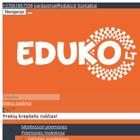
+37061867598
pardavimai@eduko.lt
Kontaktai
Navigacija
Mano paskyra
00
€0
0
Prekių krepšelis tuščias!
Montessori priemonės
Priemonės mokytojui
Dėžutės susidėjimui