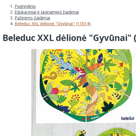
Pagrindinis
Edukaciniai ir lavinamieji žaidimai
Pažinimo žaidimai
Beleduc XXL dėlionė "Gyvūnai" (11014)
Beleduc XXL dėlionė "Gyvūnai" 