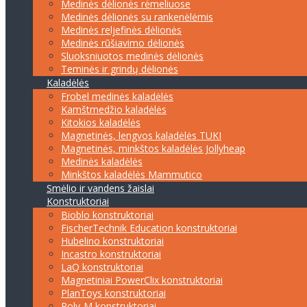
Medinės dėlionės rėmeliuose
Medinės dėlionės su rankenėlėmis
Medinės reljefinės dėlionės
Medinės rūšiavimo dėlionės
Sluoksniuotos medinės dėlionės
Teminės ir grindų dėlionės
Kaladėlės
Frobel medinės kaladėlės
Kamštmedžio kaladėlės
Kitokios kaladėlės
Magnetinės, lengvos kaladėlės TUKI
Magnetinės, minkštos kaladėlės Jollyheap
Medinės kaladėlės
Minkštos kaladėlės Mammutico
Smėlio ir vandens žaislai
Konstruktoriai
Bioblo konstruktoriai
FischerTechnik Education konstruktoriai
Hubelino konstruktoriai
Incastro konstruktoriai
LaQ konstruktoriai
Magnetiniai PowerClix konstruktoriai
PlanToys konstruktoriai
Poly-M konstruktoriai