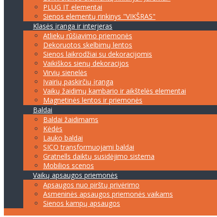
PLUG IT elementai
Sienos elementų rinkinys "VIKŠRAS"
Klasės įranga ir interjeras
Atliekų rūšiavimo priemonės
Dekoruotos skelbimų lentos
Sienos laikrodžiai su dekoracijomis
Vaikiškos sienų dekoracijos
Virvių sienelės
Įvairių paskirčių įranga
Vaikų žaidimų kambario ir aikštelės elementai
Magnetinės lentos ir priemonės
Baldai
Baldai žaidimams
Kėdės
Lauko baldai
SICO transformuojami baldai
Gratnells daiktų susidėjimo sistema
Mobilios scenos
Vaikų apsaugos priemonės
Apsaugos nuo pirštų privėrimo
Asmeninės apsaugos priemonės vaikams
Sienos kampų apsaugos