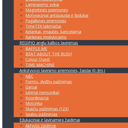
Laminavimo vokai
Magnetinės priemonės
Motyvaciniai antspaudai ir lipdukai
Pagalbinės priemonės
TimeTEX laikmačiai
Aplankai, įmautės, kanceliarija
Rankinės mokytojams
REGIPIO anglų kalbos lavinimas
BAFFLE ME
BEAT ABOUT THE BUSH
Colour Quest
TIME MACHINE
Ankstyvojo lavinimo priemonės, žaislai (0-3m.)
ABC
Formų, dydžių pažinimas
Garsai
Jutimai (sensorika)
Koordinacija
Motorika
Skaičių pažinimas (123)
Spalvų pažinimas
Edukaciniai ir lavinamieji žaidimai
Aktyvūs žaidimai