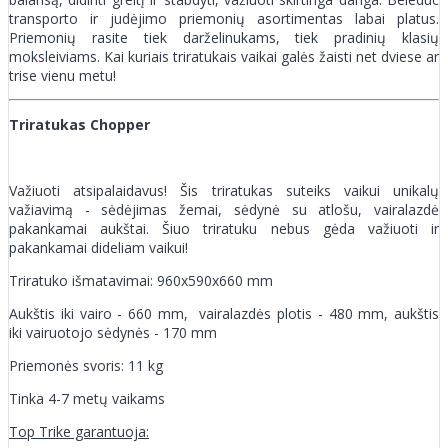
transporto ir judėjimo priemonių asortimentas labai platus.
Priemonių rasite tiek darželinukams, tiek pradinių klasių
moksleiviams. Kai kuriais triratukais vaikai galės žaisti net dviese ar
trise vienu metu!
Triratukas Chopper
Važiuoti atsipalaidavus! Šis triratukas suteiks vaikui unikalų
važiavimą - sėdėjimas žemai, sėdynė su atlošu, vairalazdė
pakankamai aukštai. Šiuo triratuku nebus gėda važiuoti ir
pakankamai dideliam vaikui!
Triratuko išmatavimai: 960x590x660 mm
Aukštis iki vairo - 660 mm, vairalazdės plotis - 480 mm, aukštis
iki vairuotojo sėdynės - 170 mm
Priemonės svoris: 11 kg
Tinka 4-7 metų vaikams
Top Trike garantuoja: