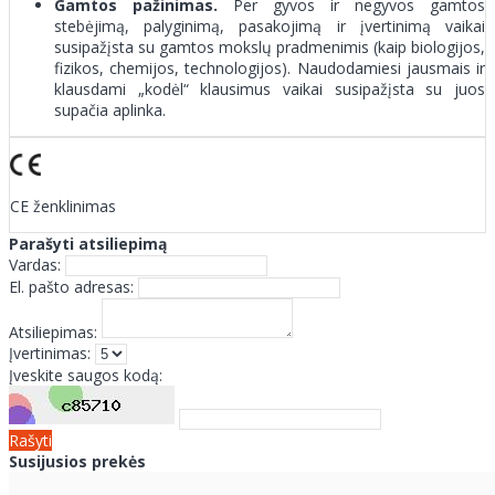
Gamtos pažinimas.
Per gyvos ir negyvos gamtos
stebėjimą, palyginimą, pasakojimą ir įvertinimą vaikai
susipažįsta su gamtos mokslų pradmenimis (kaip biologijos,
fizikos, chemijos, technologijos). Naudodamiesi jausmais ir
klausdami „kodėl“ klausimus vaikai susipažįsta su juos
supačia aplinka.
CE ženklinimas
Parašyti atsiliepimą
Vardas:
El. pašto adresas:
Atsiliepimas:
Įvertinimas:
Įveskite saugos kodą:
Rašyti
Susijusios prekės