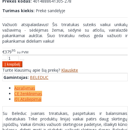
Prekės kodas:
4014888641305-278
Turimas kiekis:
Prekė sandėlyje
Važiuoti atsipalaidavus! Šis triratukas suteiks vaikui unikalų
važiavimą - sėdėjimas žemai, sėdynė su atlošu, vairalazdė
pakankamai aukštai. Šiuo triratuku nebus gėda važiuoti ir
pakankamai dideliam vaikui!
95
€379
su PVM
Turite klausimų apie šią prekę?
Klauskite
Gamintojas:
BELEDUC
Aprašymas
CE ženklinimas
(0) Atsiliepimai
Su Beleduc įvairiais triratukais, paspirtukais ir balansiniais
dviratukais Trike produktų linija) vaikai patirs daug skirtingų
įspūdžių. Vaikai išmoks važiuoti skirtingose padėtyse, išlaikyti kūno
balansą, didinti greitį ir stabdyti, važiuoti skirtinga danga. Beleduc