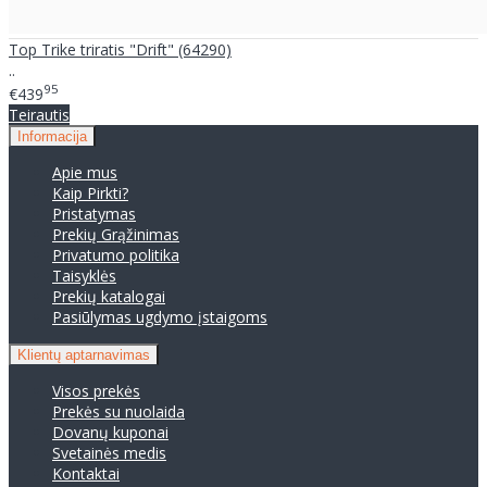
Top Trike triratis "Drift" (64290)
..
95
€439
Teirautis
Informacija
Apie mus
Kaip Pirkti?
Pristatymas
Prekių Grąžinimas
Privatumo politika
Taisyklės
Prekių katalogai
Pasiūlymas ugdymo įstaigoms
Klientų aptarnavimas
Visos prekės
Prekės su nuolaida
Dovanų kuponai
Svetainės medis
Kontaktai