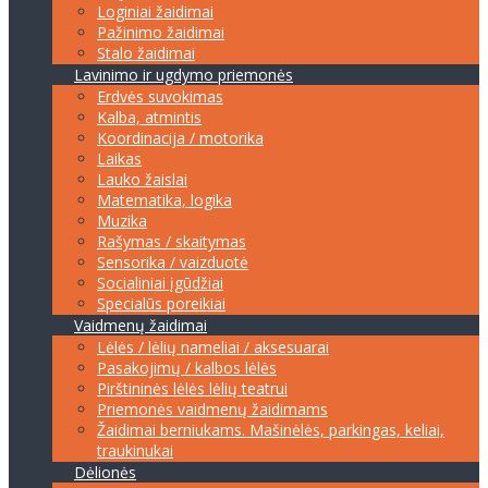
Loginiai žaidimai
Pažinimo žaidimai
Stalo žaidimai
Lavinimo ir ugdymo priemonės
Erdvės suvokimas
Kalba, atmintis
Koordinacija / motorika
Laikas
Lauko žaislai
Matematika, logika
Muzika
Rašymas / skaitymas
Sensorika / vaizduotė
Socialiniai įgūdžiai
Specialūs poreikiai
Vaidmenų žaidimai
Lėlės / lėlių nameliai / aksesuarai
Pasakojimų / kalbos lėlės
Pirštininės lėlės lėlių teatrui
Priemonės vaidmenų žaidimams
Žaidimai berniukams. Mašinėlės, parkingas, keliai,
traukinukai
Dėlionės