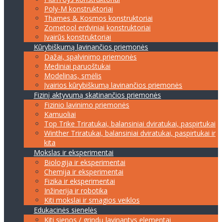
Poly-M konstruktoriai
Thames & Kosmos konstruktoriai
Zometool erdviniai konstruktoriai
Įvairūs konstruktoriai
Kūrybiškumą lavinančios priemonės
Dažai, spalvinimo priemonės
Mediniai paruoštukai
Modelinas, smėlis
Įvairios kūrybiškumą lavinančios priemonės
Fizinį aktyvumą skatinančios priemonės
Fizinio lavinimo priemonės
Kamuoliai
Top Trike Triratukai, balansiniai dviratukai, paspirtukai
Winther Triratukai, balansiniai dviratukai, paspirtukai ir
kita
Mokslas ir eksperimentai
Biologija ir eksperimentai
Chemija ir eksperimentai
Fizika ir eksperimentai
Inžinerija ir robotika
Kiti mokslai ir smagios veiklos
Edukacinės sienelės
Kiti sienos / grindų lavinantys elementai