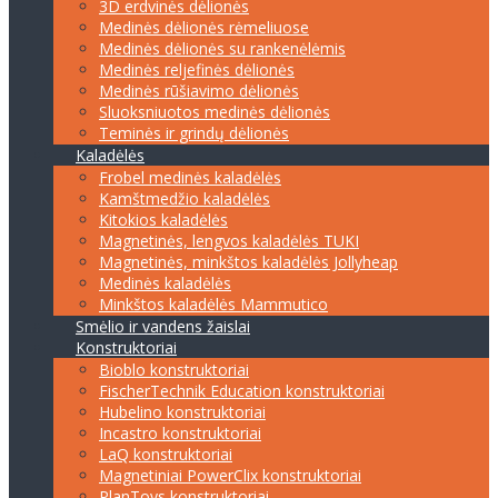
3D erdvinės dėlionės
Medinės dėlionės rėmeliuose
Medinės dėlionės su rankenėlėmis
Medinės reljefinės dėlionės
Medinės rūšiavimo dėlionės
Sluoksniuotos medinės dėlionės
Teminės ir grindų dėlionės
Kaladėlės
Frobel medinės kaladėlės
Kamštmedžio kaladėlės
Kitokios kaladėlės
Magnetinės, lengvos kaladėlės TUKI
Magnetinės, minkštos kaladėlės Jollyheap
Medinės kaladėlės
Minkštos kaladėlės Mammutico
Smėlio ir vandens žaislai
Konstruktoriai
Bioblo konstruktoriai
FischerTechnik Education konstruktoriai
Hubelino konstruktoriai
Incastro konstruktoriai
LaQ konstruktoriai
Magnetiniai PowerClix konstruktoriai
PlanToys konstruktoriai