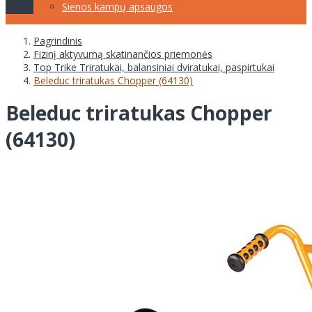
Sienos kampų apsaugos
Pagrindinis
Fizinį aktyvumą skatinančios priemonės
Top Trike Triratukai, balansiniai dviratukai, paspirtukai
Beleduc triratukas Chopper (64130)
Beleduc triratukas Chopper
(64130)