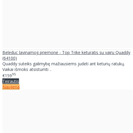
Beleduc lavinamoji priemonė - Top Trike keturatis su vairu Quaddy
(64100)
Quaddy suteiks galimybę mažiausiems judėti ant keturių ratukų.
Vaikai išmoks atsistumti ..
95
€159
Teirautis
Naujiena