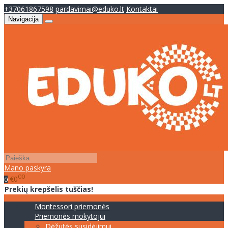
+37061867598
pardavimai@eduko.lt
Kontaktai
Navigacija
Mano paskyra
00
€0
0
Prekių krepšelis tuščias!
Montessori priemonės
Priemonės mokytojui
Dėžutės susidėjimui