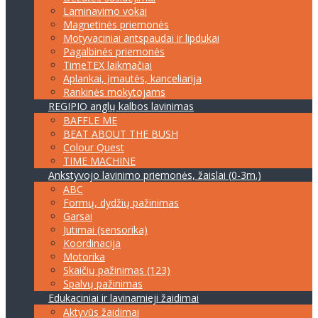
Laminavimo vokai
Magnetinės priemonės
Motyvaciniai antspaudai ir lipdukai
Pagalbinės priemonės
TimeTEX laikmačiai
Aplankai, įmautės, kanceliarija
Rankinės mokytojams
REGIPIO anglų kalbos lavinimas
BAFFLE ME
BEAT ABOUT THE BUSH
Colour Quest
TIME MACHINE
Ankstyvojo lavinimo priemonės, žaislai (0-3m.)
ABC
Formų, dydžių pažinimas
Garsai
Jutimai (sensorika)
Koordinacija
Motorika
Skaičių pažinimas (123)
Spalvų pažinimas
Edukaciniai ir lavinamieji žaidimai
Aktyvūs žaidimai