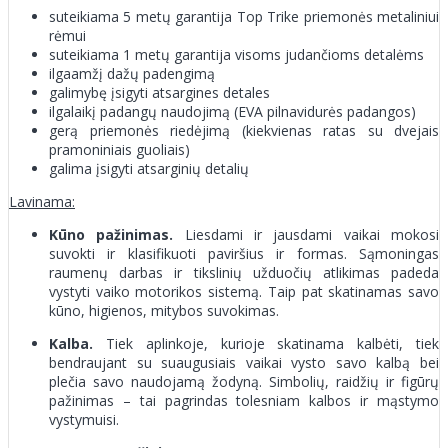
suteikiama 5 metų garantija Top Trike priemonės metaliniui
rėmui
suteikiama 1 metų garantija visoms judančioms detalėms
ilgaamžį dažų padengimą
galimybę įsigyti atsargines detales
ilgalaikį padangų naudojimą (EVA pilnavidurės padangos)
gerą priemonės riedėjimą (kiekvienas ratas su dvejais
pramoniniais guoliais)
galima įsigyti atsarginių detalių
Lavinama:
Kūno pažinimas.
Liesdami ir jausdami vaikai mokosi
suvokti ir klasifikuoti paviršius ir formas. Sąmoningas
raumenų darbas ir tikslinių užduočių atlikimas padeda
vystyti vaiko motorikos sistemą. Taip pat skatinamas savo
kūno, higienos, mitybos suvokimas.
Kalba.
Tiek aplinkoje, kurioje skatinama kalbėti, tiek
bendraujant su suaugusiais vaikai vysto savo kalbą bei
plečia savo naudojamą žodyną. Simbolių, raidžių ir figūrų
pažinimas – tai pagrindas tolesniam kalbos ir mąstymo
vystymuisi.