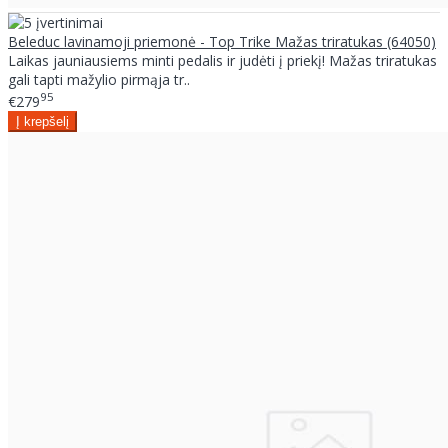
Beleduc lavinamoji priemonė - Top Trike Mažas triratukas (64050)
Laikas jauniausiems minti pedalis ir judėti į priekį! Mažas triratukas
gali tapti mažylio pirmąja tr..
95
€279