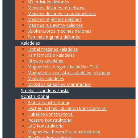
3D erdvinės dėlionės
Medinės dėlionės rėmeliuose
Medinės dėlionės su rankenėlėmis
Medinės reljefinės dėlionės
Medinės rūšiavimo dėlionės
Sluoksniuotos medinės dėlionės
Teminės ir grindų dėlionės
Kaladėlės
Frobel medinės kaladėlės
Kamštmedžio kaladėlės
Kitokios kaladėlės
Magnetinės, lengvos kaladėlės TUKI
Magnetinės, minkštos kaladėlės Jollyheap
Medinės kaladėlės
Minkštos kaladėlės Mammutico
Smėlio ir vandens žaislai
Konstruktoriai
Bioblo konstruktoriai
FischerTechnik Education konstruktoriai
Hubelino konstruktoriai
Incastro konstruktoriai
LaQ konstruktoriai
Magnetiniai PowerClix konstruktoriai
PlanToys konstruktoriai