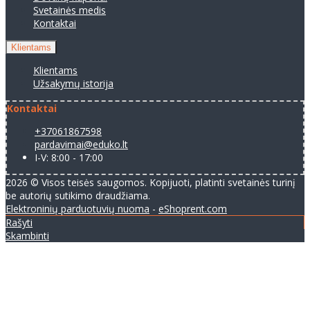
Svetainės medis
Kontaktai
Klientams
Klientams
Užsakymų istorija
Kontaktai
+37061867598
pardavimai@eduko.lt
I-V: 8:00 - 17:00
2026 © Visos teisės saugomos. Kopijuoti, platinti svetainės turinį
be autorių sutikimo draudžiama.
Elektroninių parduotuvių nuoma
-
eShoprent.com
Rašyti
Skambinti