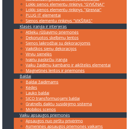
Lokki sienos elementų rinkinys "GYVŪNAI"
Lokki sienos elementų rinkinys "Jūreiviai"
PLUG IT elementai
Sienos elementų rinkinys "VIKŠRAS"
Klasės įranga ir interjeras
Atliekų rūšiavimo priemonės
Dekoruotos skelbimų lentos
Sienos laikrodžiai su dekoracijomis
Vaikiškos sienų dekoracijos
Virvių sienelės
Įvairių paskirčių įranga
Vaikų žaidimų kambario ir aikštelės elementai
Magnetinės lentos ir priemonės
Baldai
Baldai žaidimams
Kėdės
Lauko baldai
SICO transformuojami baldai
Gratnells daiktų susidėjimo sistema
Mobilios scenos
Vaikų apsaugos priemonės
Apsaugos nuo pirštų privėrimo
Asmeninės apsaugos priemonės vaikams