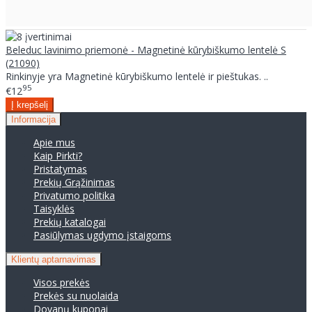
Beleduc lavinimo priemonė - Magnetinė kūrybiškumo lentelė S
(21090)
Rinkinyje yra Magnetinė kūrybiškumo lentelė ir pieštukas. ..
95
€12
Informacija
Apie mus
Kaip Pirkti?
Pristatymas
Prekių Grąžinimas
Privatumo politika
Taisyklės
Prekių katalogai
Pasiūlymas ugdymo įstaigoms
Klientų aptarnavimas
Visos prekės
Prekės su nuolaida
Dovanų kuponai