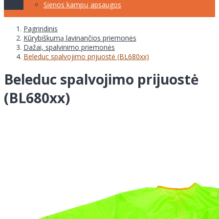
Sienos kampų apsaugos
Pagrindinis
Kūrybiškumą lavinančios priemonės
Dažai, spalvinimo priemonės
Beleduc spalvojimo prijuostė (BL680xx)
Beleduc spalvojimo prijuostė
(BL680xx)