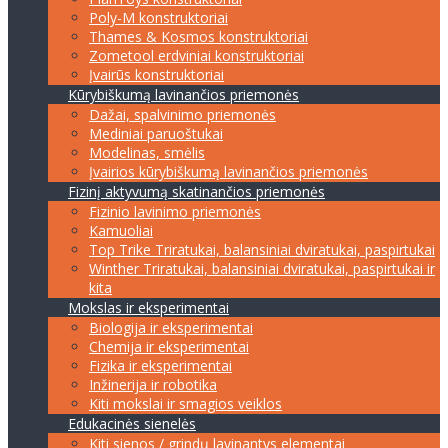
Poly-M konstruktoriai
Thames & Kosmos konstruktoriai
Zometool erdviniai konstruktoriai
Įvairūs konstruktoriai
Kūrybiškumą lavinančios priemonės
Dažai, spalvinimo priemonės
Mediniai paruoštukai
Modelinas, smėlis
Įvairios kūrybiškumą lavinančios priemonės
Fizinį aktyvumą skatinančios priemonės
Fizinio lavinimo priemonės
Kamuoliai
Top Trike Triratukai, balansiniai dviratukai, paspirtukai
Winther Triratukai, balansiniai dviratukai, paspirtukai ir
kita
Mokslas ir eksperimentai
Biologija ir eksperimentai
Chemija ir eksperimentai
Fizika ir eksperimentai
Inžinerija ir robotika
Kiti mokslai ir smagios veiklos
Edukacinės sienelės
Kiti sienos / grindų lavinantys elementai