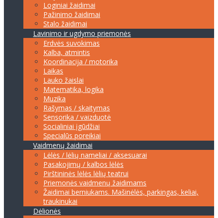
Loginiai žaidimai
Pažinimo žaidimai
Stalo žaidimai
Lavinimo ir ugdymo priemonės
Erdvės suvokimas
Kalba, atmintis
Koordinacija / motorika
Laikas
Lauko žaislai
Matematika, logika
Muzika
Rašymas / skaitymas
Sensorika / vaizduotė
Socialiniai įgūdžiai
Specialūs poreikiai
Vaidmenų žaidimai
Lėlės / lėlių nameliai / aksesuarai
Pasakojimų / kalbos lėlės
Pirštininės lėlės lėlių teatrui
Priemonės vaidmenų žaidimams
Žaidimai berniukams. Mašinėlės, parkingas, keliai,
traukinukai
Dėlionės