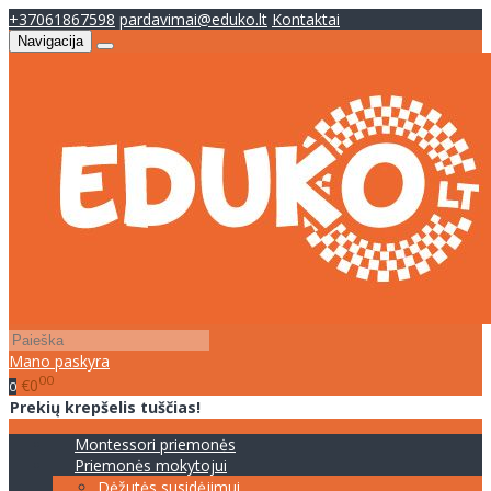
+37061867598
pardavimai@eduko.lt
Kontaktai
Navigacija
Mano paskyra
00
€0
0
Prekių krepšelis tuščias!
Montessori priemonės
Priemonės mokytojui
Dėžutės susidėjimui