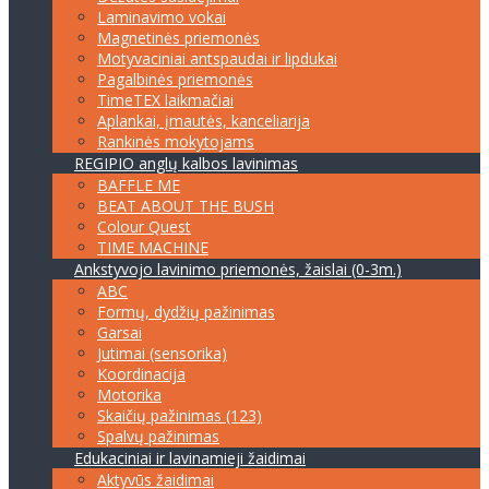
Laminavimo vokai
Magnetinės priemonės
Motyvaciniai antspaudai ir lipdukai
Pagalbinės priemonės
TimeTEX laikmačiai
Aplankai, įmautės, kanceliarija
Rankinės mokytojams
REGIPIO anglų kalbos lavinimas
BAFFLE ME
BEAT ABOUT THE BUSH
Colour Quest
TIME MACHINE
Ankstyvojo lavinimo priemonės, žaislai (0-3m.)
ABC
Formų, dydžių pažinimas
Garsai
Jutimai (sensorika)
Koordinacija
Motorika
Skaičių pažinimas (123)
Spalvų pažinimas
Edukaciniai ir lavinamieji žaidimai
Aktyvūs žaidimai