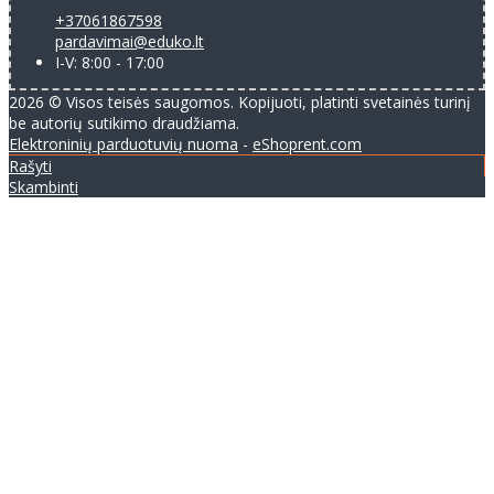
+37061867598
pardavimai@eduko.lt
I-V: 8:00 - 17:00
2026 © Visos teisės saugomos. Kopijuoti, platinti svetainės turinį
be autorių sutikimo draudžiama.
Elektroninių parduotuvių nuoma
-
eShoprent.com
Rašyti
Skambinti