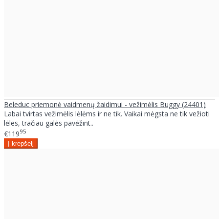
Beleduc priemonė vaidmenų žaidimui - vežimėlis Buggy (24401)
Labai tvirtas vežimėlis lėlėms ir ne tik. Vaikai mėgsta ne tik vežioti
lėles, tračiau galės pavėžint..
95
€119