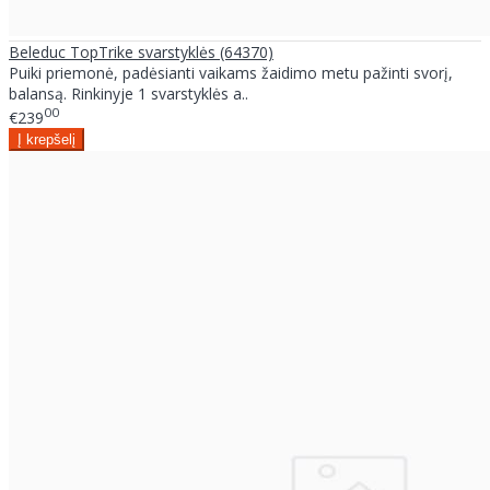
Beleduc TopTrike svarstyklės (64370)
Puiki priemonė, padėsianti vaikams žaidimo metu pažinti svorį,
balansą. Rinkinyje 1 svarstyklės a..
00
€239