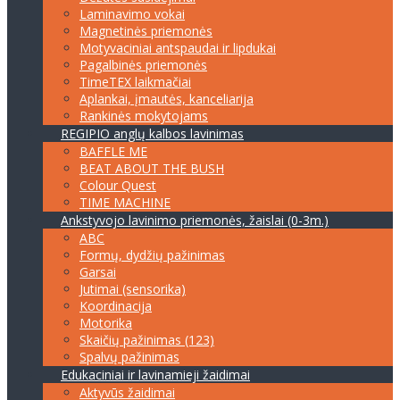
Laminavimo vokai
Magnetinės priemonės
Motyvaciniai antspaudai ir lipdukai
Pagalbinės priemonės
TimeTEX laikmačiai
Aplankai, įmautės, kanceliarija
Rankinės mokytojams
REGIPIO anglų kalbos lavinimas
BAFFLE ME
BEAT ABOUT THE BUSH
Colour Quest
TIME MACHINE
Ankstyvojo lavinimo priemonės, žaislai (0-3m.)
ABC
Formų, dydžių pažinimas
Garsai
Jutimai (sensorika)
Koordinacija
Motorika
Skaičių pažinimas (123)
Spalvų pažinimas
Edukaciniai ir lavinamieji žaidimai
Aktyvūs žaidimai