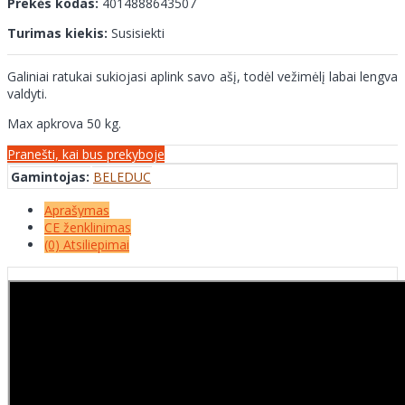
Prekės kodas:
4014888643507
Turimas kiekis:
Susisiekti
Galiniai ratukai sukiojasi aplink savo ašį, todėl vežimėlį labai lengva
valdyti.
Max apkrova 50 kg.
Pranešti, kai bus prekyboje
Gamintojas:
BELEDUC
Aprašymas
CE ženklinimas
(0) Atsiliepimai