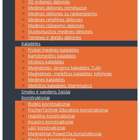
3D erdvinės dėlionės
Medinės dėlionės rėmeliuose
Medinės dėlionės su rankenėlėmis
Medinės reljefinės dėlionės
Medinės rūšiavimo dėlionės
Sluoksniuotos medinės dėlionės
Teminės ir grindų dėlionės
Kaladėlės
Frobel medinės kaladėlės
Kamštmedžio kaladėlės
Kitokios kaladėlės
Magnetinės, lengvos kaladėlės TUKI
Magnetinės, minkštos kaladėlės Jollyheap
Medinės kaladėlės
Minkštos kaladėlės Mammutico
Smėlio ir vandens žaislai
Konstruktoriai
Bioblo konstruktoriai
FischerTechnik Education konstruktoriai
Hubelino konstruktoriai
Incastro konstruktoriai
LaQ konstruktoriai
Magnetiniai PowerClix konstruktoriai
PlanToys konstruktoriai