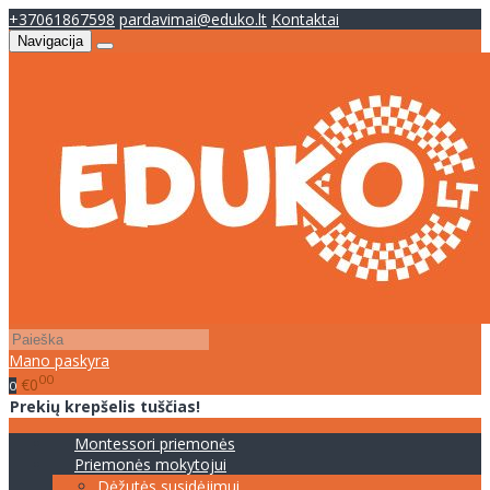
+37061867598
pardavimai@eduko.lt
Kontaktai
Navigacija
Mano paskyra
00
€0
0
Prekių krepšelis tuščias!
Montessori priemonės
Priemonės mokytojui
Dėžutės susidėjimui