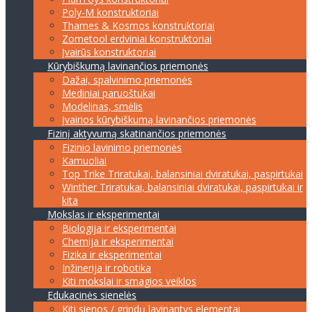
Poly-M konstruktoriai
Thames & Kosmos konstruktoriai
Zometool erdviniai konstruktoriai
Įvairūs konstruktoriai
Kūrybiškumą lavinančios priemonės
Dažai, spalvinimo priemonės
Mediniai paruoštukai
Modelinas, smėlis
Įvairios kūrybiškumą lavinančios priemonės
Fizinį aktyvumą skatinančios priemonės
Fizinio lavinimo priemonės
Kamuoliai
Top Trike Triratukai, balansiniai dviratukai, paspirtukai
Winther Triratukai, balansiniai dviratukai, paspirtukai ir
kita
Mokslas ir eksperimentai
Biologija ir eksperimentai
Chemija ir eksperimentai
Fizika ir eksperimentai
Inžinerija ir robotika
Kiti mokslai ir smagios veiklos
Edukacinės sienelės
Kiti sienos / grindų lavinantys elementai