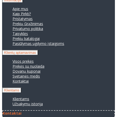
Informacija
Apie mus
Kaip Pirkti?
Pristatymas
Prekių Grąžinimas
Privatumo politika
Taisyklės
Prekių katalogai
Pasiūlymas ugdymo įstaigoms
Klientų aptarnavimas
Visos prekės
Prekės su nuolaida
Dovanų kuponai
Svetainės medis
Kontaktai
Klientams
Klientams
Užsakymų istorija
Kontaktai