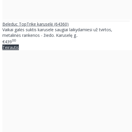
Beleduc TopTrike karuselė (64360)
Vaikai galės suktis karusele saugiai laikydamiesi už tvirtos,
metalinės rankenos - žiedo. Karuselę g..
00
€439
Teirautis