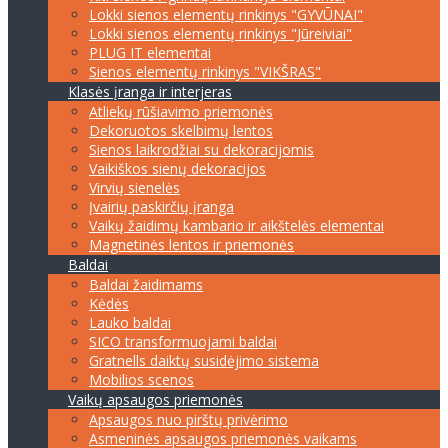
Lokki sienos elementų rinkinys "GYVŪNAI"
Lokki sienos elementų rinkinys "Jūreiviai"
PLUG IT elementai
Sienos elementų rinkinys "VIKŠRAS"
Klasės įranga ir interjeras
Atliekų rūšiavimo priemonės
Dekoruotos skelbimų lentos
Sienos laikrodžiai su dekoracijomis
Vaikiškos sienų dekoracijos
Virvių sienelės
Įvairių paskirčių įranga
Vaikų žaidimų kambario ir aikštelės elementai
Magnetinės lentos ir priemonės
Baldai
Baldai žaidimams
Kėdės
Lauko baldai
SICO transformuojami baldai
Gratnells daiktų susidėjimo sistema
Mobilios scenos
Vaikų apsaugos priemonės
Apsaugos nuo pirštų privėrimo
Asmeninės apsaugos priemonės vaikams