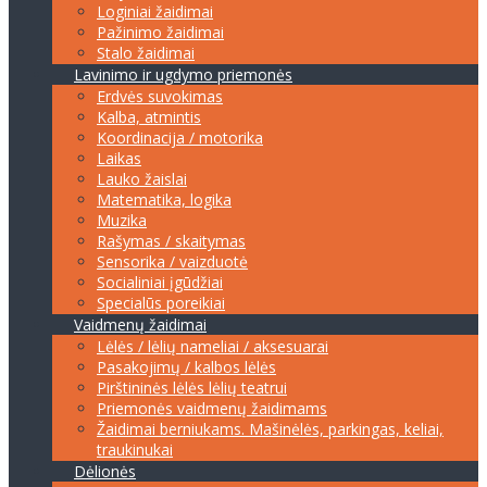
Loginiai žaidimai
Pažinimo žaidimai
Stalo žaidimai
Lavinimo ir ugdymo priemonės
Erdvės suvokimas
Kalba, atmintis
Koordinacija / motorika
Laikas
Lauko žaislai
Matematika, logika
Muzika
Rašymas / skaitymas
Sensorika / vaizduotė
Socialiniai įgūdžiai
Specialūs poreikiai
Vaidmenų žaidimai
Lėlės / lėlių nameliai / aksesuarai
Pasakojimų / kalbos lėlės
Pirštininės lėlės lėlių teatrui
Priemonės vaidmenų žaidimams
Žaidimai berniukams. Mašinėlės, parkingas, keliai,
traukinukai
Dėlionės