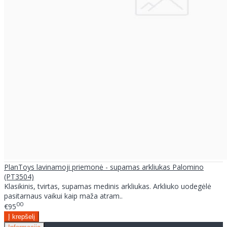
PlanToys lavinamoji priemonė - supamas arkliukas Palomino
(PT3504)
Klasikinis, tvirtas, supamas medinis arkliukas. Arkliuko uodegėlė
pasitarnaus vaikui kaip maža atram..
00
€95