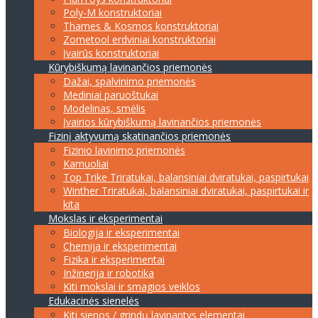
Poly-M konstruktoriai
Thames & Kosmos konstruktoriai
Zometool erdviniai konstruktoriai
Įvairūs konstruktoriai
Kūrybiškumą lavinančios priemonės
Dažai, spalvinimo priemonės
Mediniai paruoštukai
Modelinas, smėlis
Įvairios kūrybiškumą lavinančios priemonės
Fizinį aktyvumą skatinančios priemonės
Fizinio lavinimo priemonės
Kamuoliai
Top Trike Triratukai, balansiniai dviratukai, paspirtukai
Winther Triratukai, balansiniai dviratukai, paspirtukai ir
kita
Mokslas ir eksperimentai
Biologija ir eksperimentai
Chemija ir eksperimentai
Fizika ir eksperimentai
Inžinerija ir robotika
Kiti mokslai ir smagios veiklos
Edukacinės sienelės
Kiti sienos / grindų lavinantys elementai