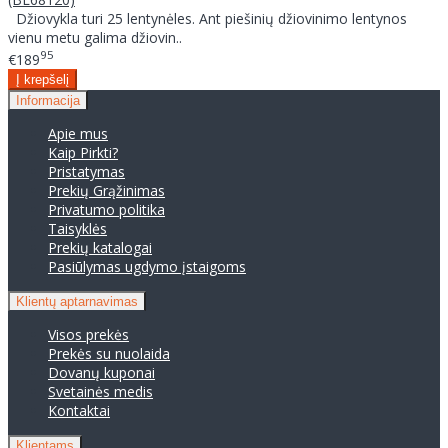
Džiovykla turi 25 lentynėles. Ant piešinių džiovinimo lentynos
vienu metu galima džiovin..
95
€189
Informacija
Apie mus
Kaip Pirkti?
Pristatymas
Prekių Grąžinimas
Privatumo politika
Taisyklės
Prekių katalogai
Pasiūlymas ugdymo įstaigoms
Klientų aptarnavimas
Visos prekės
Prekės su nuolaida
Dovanų kuponai
Svetainės medis
Kontaktai
Klientams