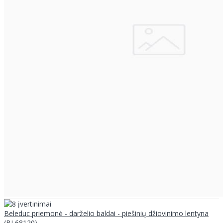
Beleduc priemonė - darželio baldai - piešinių džiovinimo lentyna
(BL68120)