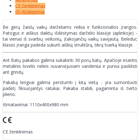
CE ženklinimas
(0) Atsiliepimai
Be gerų žaislų vaikų darželiams reikia ir funkcionalios įrangos.
Patogus ir aiškus daiktų išdėstymas darželio klasėje (aplinkoje) -
tai vienas iš svarbių veiksnių, įtakojančių vaikų savijautą. Beleduc
klasės įranga padeda sukurti aiškią struktūrą, tikrą tvarką klasėje.
Ant Batų pakabos galima sukabinti 30 porų batų. Apačioje esantis
metalinis lovelis neleis nuvarvėjusiam vandeniui ir purvui pasklisti
ant grindų.
Pakabą lengvai galima perstumti į kitą vietą - yra sumontuoti
padėtį fiksuojantys ratukai. Pakaba stabili, pagaminta iš tvirto
plieno.
Išmatavimai: 1110x400x980 mm
CE ženklinimas