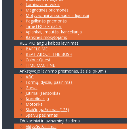
Laminavimo vokai
Magnetinės priemonės
Motyvaciniai antspaudai ir lipdukai
Pagalbinės priemonės
TimeTEX laikmačiai
Aplankai, įmautės, kanceliarija
Rankinės mokytojams
REGIPIO anglų kalbos lavinimas
BAFFLE ME
BEAT ABOUT THE BUSH
Colour Quest
TIME MACHINE
Ankstyvojo lavinimo priemonės, žaislai (0-3m.)
ABC
Formų, dydžių pažinimas
Garsai
Jutimai (sensorika)
Koordinacija
Motorika
Skaičių pažinimas (123)
Spalvų pažinimas
Edukaciniai ir lavinamieji žaidimai
Aktyvūs žaidimai