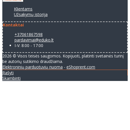
Klientams
Užsakymų istorija
Kontaktai
+37061867598
pardavimai@eduko.lt
I-V: 8:00 - 17:00
2026 © Visos teisės saugomos. Kopijuoti, platinti svetainės turinį
be autorių sutikimo draudžiama.
Elektroninių parduotuvių nuoma
-
eShoprent.com
Rašyti
Skambinti