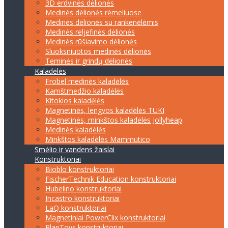
3D erdvinės dėlionės
Medinės dėlionės rėmeliuose
Medinės dėlionės su rankenėlėmis
Medinės reljefinės dėlionės
Medinės rūšiavimo dėlionės
Sluoksniuotos medinės dėlionės
Teminės ir grindų dėlionės
Kaladėlės
Frobel medinės kaladėlės
Kamštmedžio kaladėlės
Kitokios kaladėlės
Magnetinės, lengvos kaladėlės TUKI
Magnetinės, minkštos kaladėlės Jollyheap
Medinės kaladėlės
Minkštos kaladėlės Mammutico
Smėlio ir vandens žaislai
Konstruktoriai
Bioblo konstruktoriai
FischerTechnik Education konstruktoriai
Hubelino konstruktoriai
Incastro konstruktoriai
LaQ konstruktoriai
Magnetiniai PowerClix konstruktoriai
PlanToys konstruktoriai