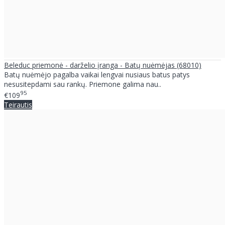
Beleduc priemonė - darželio įranga - Batų nuėmėjas (68010)
Batų nuėmėjo pagalba vaikai lengvai nusiaus batus patys
nesusitepdami sau rankų. Priemone galima nau..
95
€109
Teirautis