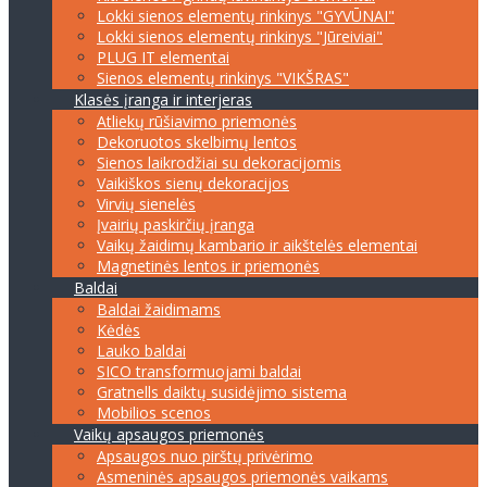
Lokki sienos elementų rinkinys "GYVŪNAI"
Lokki sienos elementų rinkinys "Jūreiviai"
PLUG IT elementai
Sienos elementų rinkinys "VIKŠRAS"
Klasės įranga ir interjeras
Atliekų rūšiavimo priemonės
Dekoruotos skelbimų lentos
Sienos laikrodžiai su dekoracijomis
Vaikiškos sienų dekoracijos
Virvių sienelės
Įvairių paskirčių įranga
Vaikų žaidimų kambario ir aikštelės elementai
Magnetinės lentos ir priemonės
Baldai
Baldai žaidimams
Kėdės
Lauko baldai
SICO transformuojami baldai
Gratnells daiktų susidėjimo sistema
Mobilios scenos
Vaikų apsaugos priemonės
Apsaugos nuo pirštų privėrimo
Asmeninės apsaugos priemonės vaikams