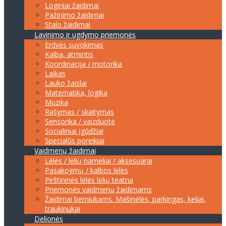
Loginiai žaidimai
Pažinimo žaidimai
Stalo žaidimai
Lavinimo ir ugdymo priemonės
Erdvės suvokimas
Kalba, atmintis
Koordinacija / motorika
Laikas
Lauko žaislai
Matematika, logika
Muzika
Rašymas / skaitymas
Sensorika / vaizduotė
Socialiniai įgūdžiai
Specialūs poreikiai
Vaidmenų žaidimai
Lėlės / lėlių nameliai / aksesuarai
Pasakojimų / kalbos lėlės
Pirštininės lėlės lėlių teatrui
Priemonės vaidmenų žaidimams
Žaidimai berniukams. Mašinėlės, parkingas, keliai,
traukinukai
Dėlionės