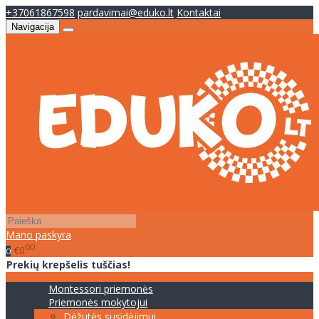
+37061867598
pardavimai@eduko.lt
Kontaktai
Navigacija
Mano paskyra
00
€0
0
Prekių krepšelis tuščias!
Montessori priemonės
Priemonės mokytojui
Dėžutės susidėjimui