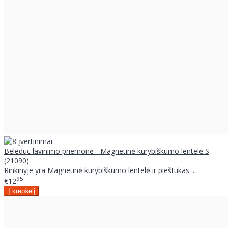
Beleduc lavinimo priemonė - Magnetinė kūrybiškumo lentelė S
(21090)
Rinkinyje yra Magnetinė kūrybiškumo lentelė ir pieštukas. ..
95
€12