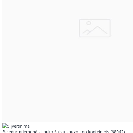
Beleduc priemonė - Lauko žaislų saugojimo konteineris (68042)