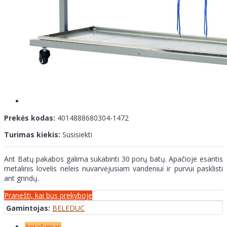
Prekės kodas:
4014888680304-1472
Turimas kiekis:
Susisiekti
Ant Batų pakabos galima sukabinti 30 porų batų. Apačioje esantis
metalinis lovelis neleis nuvarvėjusiam vandeniui ir purvui pasklisti
ant grindų.
Pranešti, kai bus prekyboje
Gamintojas:
BELEDUC
Aprašymas