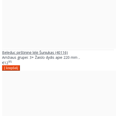
Beleduc pirštininė lėlė Šuniukas (40116)
Amžiaus grupei: 3+ Žaislo dydis apie 220 mm ..
95
€12