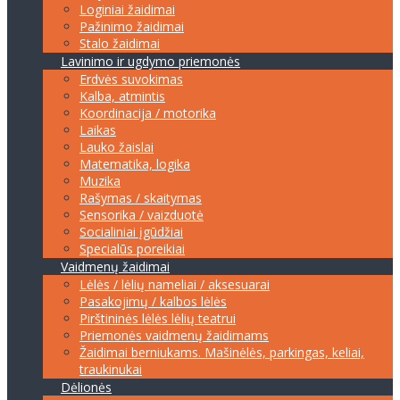
Loginiai žaidimai
Pažinimo žaidimai
Stalo žaidimai
Lavinimo ir ugdymo priemonės
Erdvės suvokimas
Kalba, atmintis
Koordinacija / motorika
Laikas
Lauko žaislai
Matematika, logika
Muzika
Rašymas / skaitymas
Sensorika / vaizduotė
Socialiniai įgūdžiai
Specialūs poreikiai
Vaidmenų žaidimai
Lėlės / lėlių nameliai / aksesuarai
Pasakojimų / kalbos lėlės
Pirštininės lėlės lėlių teatrui
Priemonės vaidmenų žaidimams
Žaidimai berniukams. Mašinėlės, parkingas, keliai,
traukinukai
Dėlionės