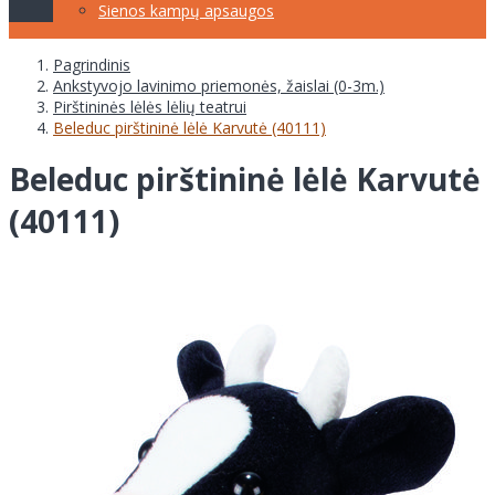
Sienos kampų apsaugos
Pagrindinis
Ankstyvojo lavinimo priemonės, žaislai (0-3m.)
Pirštininės lėlės lėlių teatrui
Beleduc pirštininė lėlė Karvutė (40111)
Beleduc pirštininė lėlė Karvutė
(40111)