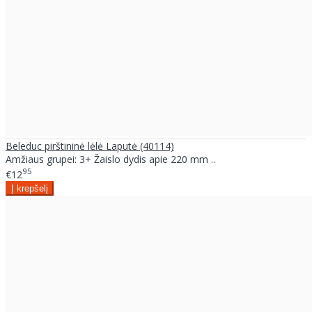
Beleduc pirštininė lėlė Laputė (40114)
Amžiaus grupei: 3+ Žaislo dydis apie 220 mm ..
95
€12