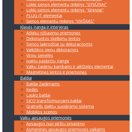
Lokki sienos elementų rinkinys "GYVŪNAI"
Lokki sienos elementų rinkinys "Jūreiviai"
PLUG IT elementai
Sienos elementų rinkinys "VIKŠRAS"
Klasės įranga ir interjeras
Atliekų rūšiavimo priemonės
Dekoruotos skelbimų lentos
Sienos laikrodžiai su dekoracijomis
Vaikiškos sienų dekoracijos
Virvių sienelės
Įvairių paskirčių įranga
Vaikų žaidimų kambario ir aikštelės elementai
Magnetinės lentos ir priemonės
Baldai
Baldai žaidimams
Kėdės
Lauko baldai
SICO transformuojami baldai
Gratnells daiktų susidėjimo sistema
Mobilios scenos
Vaikų apsaugos priemonės
Apsaugos nuo pirštų privėrimo
Asmeninės apsaugos priemonės vaikams