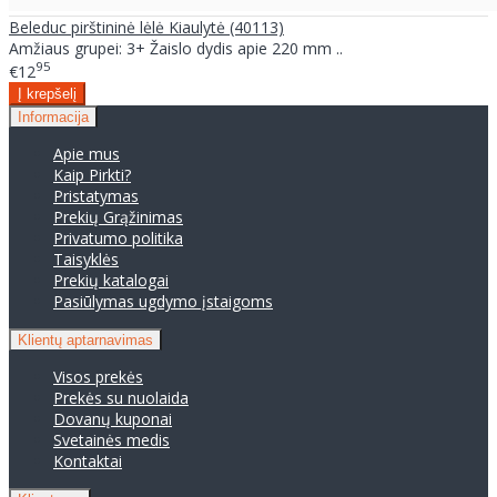
Beleduc pirštininė lėlė Kiaulytė (40113)
Amžiaus grupei: 3+ Žaislo dydis apie 220 mm ..
95
€12
Informacija
Apie mus
Kaip Pirkti?
Pristatymas
Prekių Grąžinimas
Privatumo politika
Taisyklės
Prekių katalogai
Pasiūlymas ugdymo įstaigoms
Klientų aptarnavimas
Visos prekės
Prekės su nuolaida
Dovanų kuponai
Svetainės medis
Kontaktai