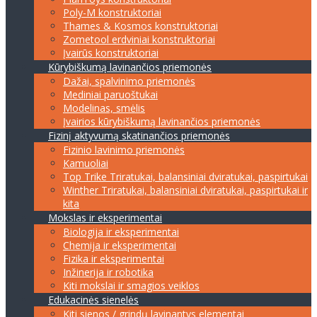
Poly-M konstruktoriai
Thames & Kosmos konstruktoriai
Zometool erdviniai konstruktoriai
Įvairūs konstruktoriai
Kūrybiškumą lavinančios priemonės
Dažai, spalvinimo priemonės
Mediniai paruoštukai
Modelinas, smėlis
Įvairios kūrybiškumą lavinančios priemonės
Fizinį aktyvumą skatinančios priemonės
Fizinio lavinimo priemonės
Kamuoliai
Top Trike Triratukai, balansiniai dviratukai, paspirtukai
Winther Triratukai, balansiniai dviratukai, paspirtukai ir
kita
Mokslas ir eksperimentai
Biologija ir eksperimentai
Chemija ir eksperimentai
Fizika ir eksperimentai
Inžinerija ir robotika
Kiti mokslai ir smagios veiklos
Edukacinės sienelės
Kiti sienos / grindų lavinantys elementai