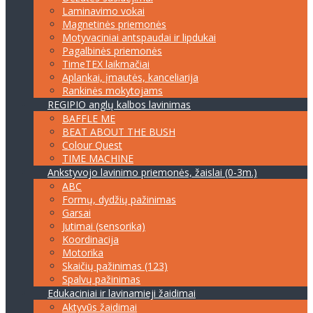
Laminavimo vokai
Magnetinės priemonės
Motyvaciniai antspaudai ir lipdukai
Pagalbinės priemonės
TimeTEX laikmačiai
Aplankai, įmautės, kanceliarija
Rankinės mokytojams
REGIPIO anglų kalbos lavinimas
BAFFLE ME
BEAT ABOUT THE BUSH
Colour Quest
TIME MACHINE
Ankstyvojo lavinimo priemonės, žaislai (0-3m.)
ABC
Formų, dydžių pažinimas
Garsai
Jutimai (sensorika)
Koordinacija
Motorika
Skaičių pažinimas (123)
Spalvų pažinimas
Edukaciniai ir lavinamieji žaidimai
Aktyvūs žaidimai