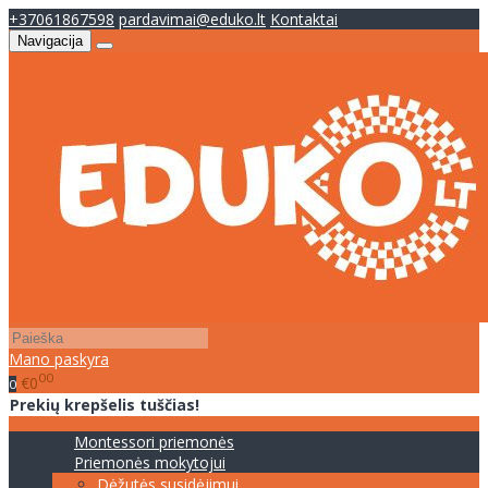
+37061867598
pardavimai@eduko.lt
Kontaktai
Navigacija
Mano paskyra
00
€0
0
Prekių krepšelis tuščias!
Montessori priemonės
Priemonės mokytojui
Dėžutės susidėjimui