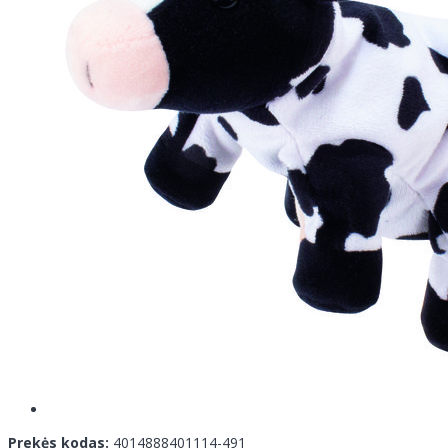
Prekės kodas:
4014888401114-491