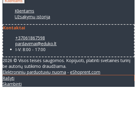
Klientams
Klientams
Užsakymų istorija
Kontaktai
+37061867598
pardavimai@eduko.lt
I-V: 8:00 - 17:00
2026 © Visos teisės saugomos. Kopijuoti, platinti svetainės turinį
be autorių sutikimo draudžiama.
Elektroninių parduotuvių nuoma
-
eShoprent.com
Rašyti
Skambinti