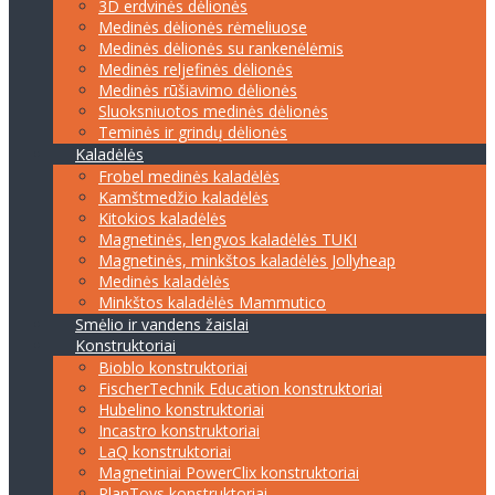
3D erdvinės dėlionės
Medinės dėlionės rėmeliuose
Medinės dėlionės su rankenėlėmis
Medinės reljefinės dėlionės
Medinės rūšiavimo dėlionės
Sluoksniuotos medinės dėlionės
Teminės ir grindų dėlionės
Kaladėlės
Frobel medinės kaladėlės
Kamštmedžio kaladėlės
Kitokios kaladėlės
Magnetinės, lengvos kaladėlės TUKI
Magnetinės, minkštos kaladėlės Jollyheap
Medinės kaladėlės
Minkštos kaladėlės Mammutico
Smėlio ir vandens žaislai
Konstruktoriai
Bioblo konstruktoriai
FischerTechnik Education konstruktoriai
Hubelino konstruktoriai
Incastro konstruktoriai
LaQ konstruktoriai
Magnetiniai PowerClix konstruktoriai
PlanToys konstruktoriai