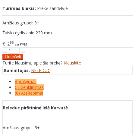
Turimas kiekis:
Prekė sandėlyje
Amžiaus grupei: 3+
Žaislo dydis apie 220 mm
95
€12
su PVM
Turite klausimų apie šią prekę?
Klauskite
Gamintojas:
BELEDUC
Aprašymas
CE ženklinimas
(0) Atsiliepimai
Beleduc pirštininė lėlė Karvutė
Amžiaus grupei: 3+