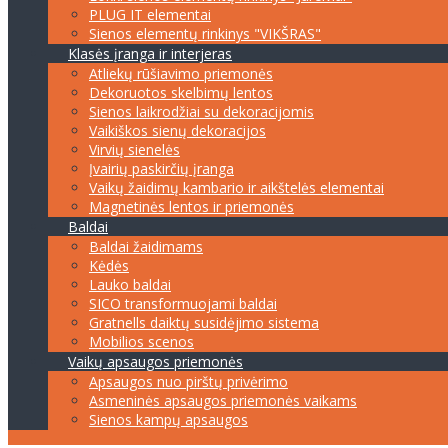
PLUG IT elementai
Sienos elementų rinkinys "VIKŠRAS"
Klasės įranga ir interjeras
Atliekų rūšiavimo priemonės
Dekoruotos skelbimų lentos
Sienos laikrodžiai su dekoracijomis
Vaikiškos sienų dekoracijos
Virvių sienelės
Įvairių paskirčių įranga
Vaikų žaidimų kambario ir aikštelės elementai
Magnetinės lentos ir priemonės
Baldai
Baldai žaidimams
Kėdės
Lauko baldai
SICO transformuojami baldai
Gratnells daiktų susidėjimo sistema
Mobilios scenos
Vaikų apsaugos priemonės
Apsaugos nuo pirštų privėrimo
Asmeninės apsaugos priemonės vaikams
Sienos kampų apsaugos