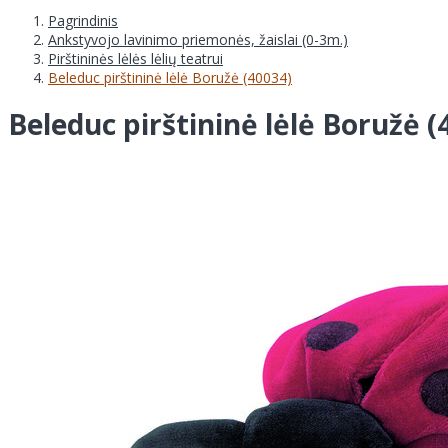
Pagrindinis
Ankstyvojo lavinimo priemonės, žaislai (0-3m.)
Pirštininės lėlės lėlių teatrui
Beleduc pirštininė lėlė Boružė (40034)
Beleduc pirštininė lėlė Boružė (