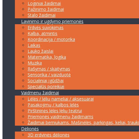
Loginiai žaidimai
Pažinimo žaidimai
Stalo žaidimai
Lavinimo ir ugdymo priemonės
Erdvės suvokimas
Kalba, atmintis
Koordinacija / motorika
Laikas
Lauko žaislai
Matematika, logika
Muzika
Rašymas / skaitymas
Sensorika / vaizduotė
Socialiniai įgūdžiai
Specialūs poreikiai
Vaidmenų žaidimai
Lėlės / lėlių nameliai / aksesuarai
Pasakojimų / kalbos lėlės
Pirštininės lėlės lėlių teatrui
Priemonės vaidmenų žaidimams
Žaidimai berniukams. Mašinėlės, parkingas, keliai, trauk
Dėlionės
3D erdvinės dėlionės