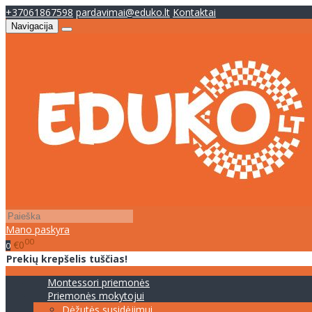
+37061867598
pardavimai@eduko.lt
Kontaktai
Navigacija
Mano paskyra
00
€0
0
Prekių krepšelis tuščias!
Montessori priemonės
Priemonės mokytojui
Dėžutės susidėjimui