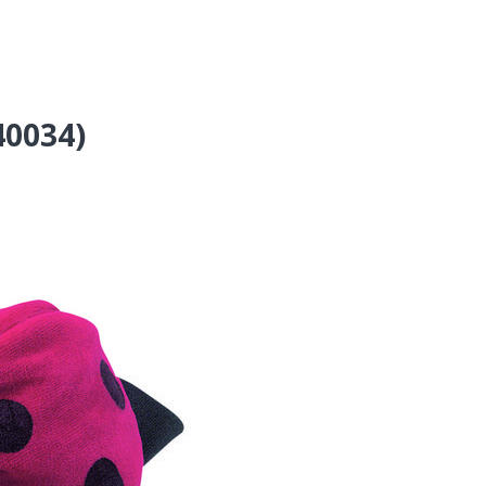
40034)