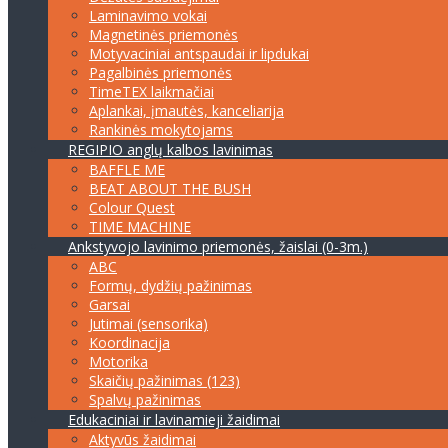
Laminavimo vokai
Magnetinės priemonės
Motyvaciniai antspaudai ir lipdukai
Pagalbinės priemonės
TimeTEX laikmačiai
Aplankai, įmautės, kanceliarija
Rankinės mokytojams
REGIPIO anglų kalbos lavinimas
BAFFLE ME
BEAT ABOUT THE BUSH
Colour Quest
TIME MACHINE
Ankstyvojo lavinimo priemonės, žaislai (0-3m.)
ABC
Formų, dydžių pažinimas
Garsai
Jutimai (sensorika)
Koordinacija
Motorika
Skaičių pažinimas (123)
Spalvų pažinimas
Edukaciniai ir lavinamieji žaidimai
Aktyvūs žaidimai