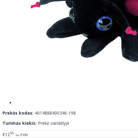
Prekės kodas:
4014888400346-198
Turimas kiekis:
Prekė sandėlyje
95
€12
su PVM