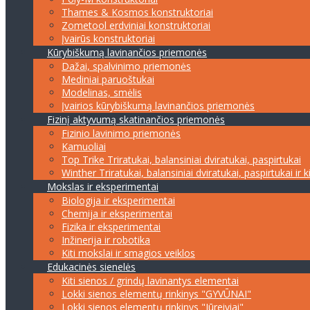
Thames & Kosmos konstruktoriai
Zometool erdviniai konstruktoriai
Įvairūs konstruktoriai
Kūrybiškumą lavinančios priemonės
Dažai, spalvinimo priemonės
Mediniai paruoštukai
Modelinas, smėlis
Įvairios kūrybiškumą lavinančios priemonės
Fizinį aktyvumą skatinančios priemonės
Fizinio lavinimo priemonės
Kamuoliai
Top Trike Triratukai, balansiniai dviratukai, paspirtukai
Winther Triratukai, balansiniai dviratukai, paspirtukai ir k
Mokslas ir eksperimentai
Biologija ir eksperimentai
Chemija ir eksperimentai
Fizika ir eksperimentai
Inžinerija ir robotika
Kiti mokslai ir smagios veiklos
Edukacinės sienelės
Kiti sienos / grindų lavinantys elementai
Lokki sienos elementų rinkinys "GYVŪNAI"
Lokki sienos elementų rinkinys "Jūreiviai"