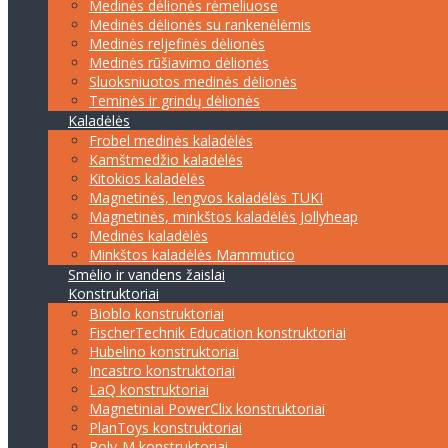
Medinės dėlionės rėmeliuose
Medinės dėlionės su rankenėlėmis
Medinės reljefinės dėlionės
Medinės rūšiavimo dėlionės
Sluoksniuotos medinės dėlionės
Teminės ir grindų dėlionės
Kaladėlės
Frobel medinės kaladėlės
Kamštmedžio kaladėlės
Kitokios kaladėlės
Magnetinės, lengvos kaladėlės TUKI
Magnetinės, minkštos kaladėlės Jollyheap
Medinės kaladėlės
Minkštos kaladėlės Mammutico
Smėlio ir vandens žaislai
Konstruktoriai
Bioblo konstruktoriai
FischerTechnik Education konstruktoriai
Hubelino konstruktoriai
Incastro konstruktoriai
LaQ konstruktoriai
Magnetiniai PowerClix konstruktoriai
PlanToys konstruktoriai
Poly-M konstruktoriai