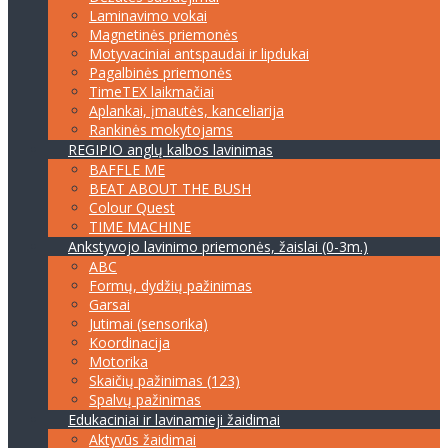
Laminavimo vokai
Magnetinės priemonės
Motyvaciniai antspaudai ir lipdukai
Pagalbinės priemonės
TimeTEX laikmačiai
Aplankai, įmautės, kanceliarija
Rankinės mokytojams
REGIPIO anglų kalbos lavinimas
BAFFLE ME
BEAT ABOUT THE BUSH
Colour Quest
TIME MACHINE
Ankstyvojo lavinimo priemonės, žaislai (0-3m.)
ABC
Formų, dydžių pažinimas
Garsai
Jutimai (sensorika)
Koordinacija
Motorika
Skaičių pažinimas (123)
Spalvų pažinimas
Edukaciniai ir lavinamieji žaidimai
Aktyvūs žaidimai