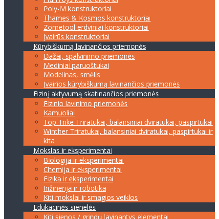
Poly-M konstruktoriai
Thames & Kosmos konstruktoriai
Zometool erdviniai konstruktoriai
Įvairūs konstruktoriai
Kūrybiškumą lavinančios priemonės
Dažai, spalvinimo priemonės
Mediniai paruoštukai
Modelinas, smėlis
Įvairios kūrybiškumą lavinančios priemonės
Fizinį aktyvumą skatinančios priemonės
Fizinio lavinimo priemonės
Kamuoliai
Top Trike Triratukai, balansiniai dviratukai, paspirtukai
Winther Triratukai, balansiniai dviratukai, paspirtukai ir
kita
Mokslas ir eksperimentai
Biologija ir eksperimentai
Chemija ir eksperimentai
Fizika ir eksperimentai
Inžinerija ir robotika
Kiti mokslai ir smagios veiklos
Edukacinės sienelės
Kiti sienos / grindų lavinantys elementai