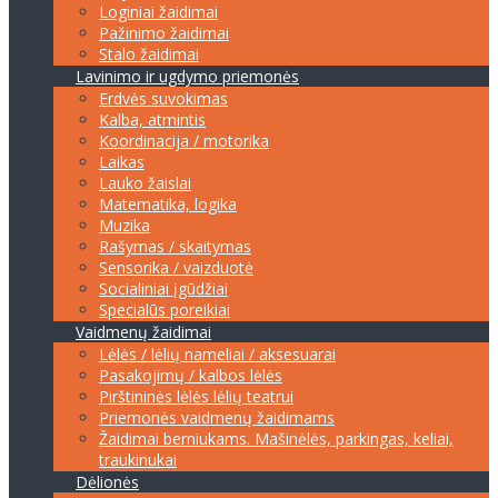
Loginiai žaidimai
Pažinimo žaidimai
Stalo žaidimai
Lavinimo ir ugdymo priemonės
Erdvės suvokimas
Kalba, atmintis
Koordinacija / motorika
Laikas
Lauko žaislai
Matematika, logika
Muzika
Rašymas / skaitymas
Sensorika / vaizduotė
Socialiniai įgūdžiai
Specialūs poreikiai
Vaidmenų žaidimai
Lėlės / lėlių nameliai / aksesuarai
Pasakojimų / kalbos lėlės
Pirštininės lėlės lėlių teatrui
Priemonės vaidmenų žaidimams
Žaidimai berniukams. Mašinėlės, parkingas, keliai,
traukinukai
Dėlionės