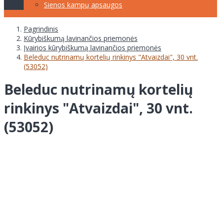
Sienos kampų apsaugos
Pagrindinis
Kūrybiškumą lavinančios priemonės
Įvairios kūrybiškumą lavinančios priemonės
Beleduc nutrinamų kortelių rinkinys "Atvaizdai", 30 vnt.
(53052)
Beleduc nutrinamų kortelių
rinkinys "Atvaizdai", 30 vnt.
(53052)