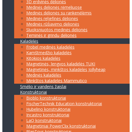
3D erdvinės dėlionės
Medinės dėlionės rėmeliuose
Medinės dėlionės su rankenėlėmis
Medinės reljefinės dėlionės
Medinės rūšiavimo dėlionės
Sluoksniuotos medinės dėlionės
Teminės ir grindų dėlionės
Kaladėlės
Frobel medinės kaladėlės
Kamštmedžio kaladėlės
Kitokios kaladėlės
Magnetinės, lengvos kaladėlės TUKI
Magnetinės, minkštos kaladėlės Jollyheap
Medinės kaladėlės
Minkštos kaladėlės Mammutico
Smėlio ir vandens žaislai
Konstruktoriai
Bioblo konstruktoriai
FischerTechnik Education konstruktoriai
Hubelino konstruktoriai
Incastro konstruktoriai
LaQ konstruktoriai
Magnetiniai PowerClix konstruktoriai
PlanToys konstruktoriai