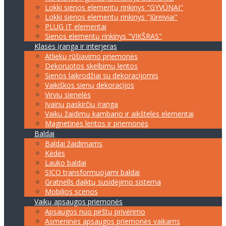
Lokki sienos elementų rinkinys "GYVŪNAI"
Lokki sienos elementų rinkinys "Jūreiviai"
PLUG IT elementai
Sienos elementų rinkinys "VIKŠRAS"
Klasės įranga ir interjeras
Atliekų rūšiavimo priemonės
Dekoruotos skelbimų lentos
Sienos laikrodžiai su dekoracijomis
Vaikiškos sienų dekoracijos
Virvių sienelės
Įvairių paskirčių įranga
Vaikų žaidimų kambario ir aikštelės elementai
Magnetinės lentos ir priemonės
Baldai
Baldai žaidimams
Kėdės
Lauko baldai
SICO transformuojami baldai
Gratnells daiktų susidėjimo sistema
Mobilios scenos
Vaikų apsaugos priemonės
Apsaugos nuo pirštų privėrimo
Asmeninės apsaugos priemonės vaikams