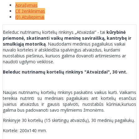
Aprašymas
CE ženklinimas
(0) Atsiliepimai
Beleduc nutrinamų kortelių rinkinys „Atvaizdai“ - tai
kūrybinė
priemonė, skatinanti vaikų meninę saviraišką, kantrybę ir
smulkiąją motoriką
. Naudodami medinius pagaliukus vaikai
nuvalo korteles ir atskleidžia spalvingus atvaizdus, kurdami
nuostabius piešinius, kuriuos galima dovanoti artimiesiems ar
naudoti ugdymo veiklose.
Beleduc nutrinamų kortelių rinkinys "Atvaizdai", 30 vnt.
Naujas nutrinamų kortelių rinkinys paskatins vaikus kurti. Vaikams
tereikia nutrinti su mediniais pagaliukais ant kortelių esančius
įvairius atvaizdus ir gausis spalvoti, nuostabūs kūriniai,kuriuos
galima bus padovanoti savo mylimiems žmonėms.
Rinkinyje 30 kortelių (15 skirtingų atvaizdų), 30 medinių pagaliukų.
Kortelė: 200x140 mm.