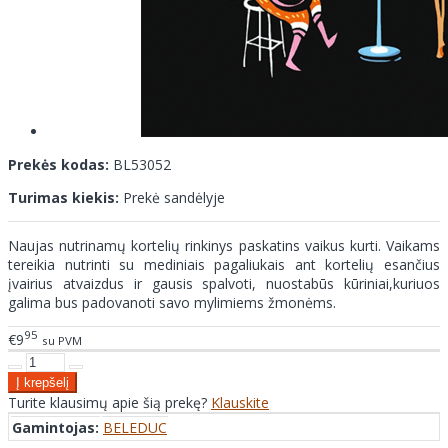
Prekės kodas:
BL53052
Turimas kiekis:
Prekė sandėlyje
Naujas nutrinamų kortelių rinkinys paskatins vaikus kurti. Vaikams
tereikia nutrinti su mediniais pagaliukais ant kortelių esančius
įvairius atvaizdus ir gausis spalvoti, nuostabūs kūriniai,kuriuos
galima bus padovanoti savo mylimiems žmonėms.
95
€9
su PVM
Turite klausimų apie šią prekę?
Klauskite
Gamintojas:
BELEDUC