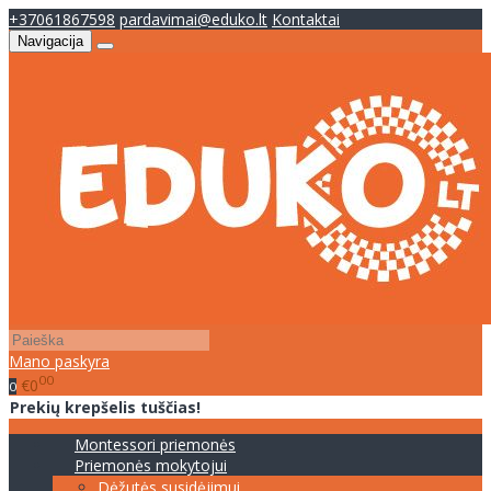
+37061867598
pardavimai@eduko.lt
Kontaktai
Navigacija
Mano paskyra
00
€0
0
Prekių krepšelis tuščias!
Montessori priemonės
Priemonės mokytojui
Dėžutės susidėjimui