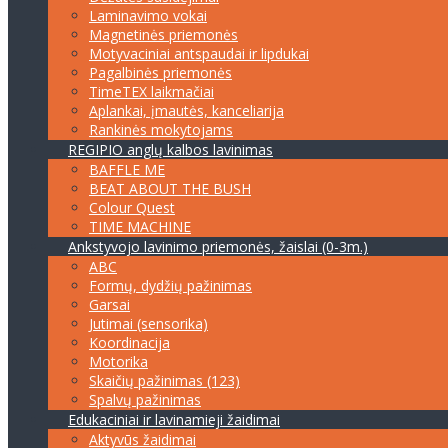
Laminavimo vokai
Magnetinės priemonės
Motyvaciniai antspaudai ir lipdukai
Pagalbinės priemonės
TimeTEX laikmačiai
Aplankai, įmautės, kanceliarija
Rankinės mokytojams
REGIPIO anglų kalbos lavinimas
BAFFLE ME
BEAT ABOUT THE BUSH
Colour Quest
TIME MACHINE
Ankstyvojo lavinimo priemonės, žaislai (0-3m.)
ABC
Formų, dydžių pažinimas
Garsai
Jutimai (sensorika)
Koordinacija
Motorika
Skaičių pažinimas (123)
Spalvų pažinimas
Edukaciniai ir lavinamieji žaidimai
Aktyvūs žaidimai