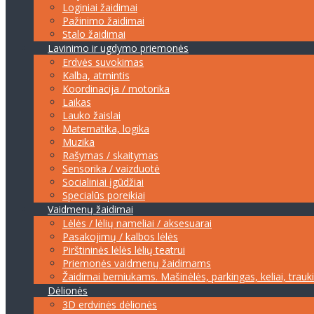
Loginiai žaidimai
Pažinimo žaidimai
Stalo žaidimai
Lavinimo ir ugdymo priemonės
Erdvės suvokimas
Kalba, atmintis
Koordinacija / motorika
Laikas
Lauko žaislai
Matematika, logika
Muzika
Rašymas / skaitymas
Sensorika / vaizduotė
Socialiniai įgūdžiai
Specialūs poreikiai
Vaidmenų žaidimai
Lėlės / lėlių nameliai / aksesuarai
Pasakojimų / kalbos lėlės
Pirštininės lėlės lėlių teatrui
Priemonės vaidmenų žaidimams
Žaidimai berniukams. Mašinėlės, parkingas, keliai, trauk
Dėlionės
3D erdvinės dėlionės