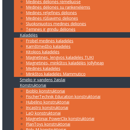
Medinės dėlionės rėmeliuose
Medinės dėlionės su rankenėlėmis
Medinės reljefinės dėlionės
Medinės rūšiavimo dėlionės
Sluoksniuotos medinės dėlionės
Teminės ir grindų dėlionės
Kaladėlės
Frobel medinės kaladėlės
Kamštmedžio kaladėlės
Kitokios kaladėlės
Magnetinės, lengvos kaladėlės TUKI
Magnetinės, minkštos kaladėlės Jollyheap
Medinės kaladėlės
Minkštos kaladėlės Mammutico
Smėlio ir vandens žaislai
Konstruktoriai
Bioblo konstruktoriai
FischerTechnik Education konstruktoriai
Hubelino konstruktoriai
Incastro konstruktoriai
LaQ konstruktoriai
Magnetiniai PowerClix konstruktoriai
PlanToys konstruktoriai
Poly-M konstruktoriai