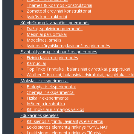
Thames & Kosmos konstruktoriai
Zometool erdviniai konstruktoriai
Įvairūs konstruktoriai
Kūrybiškumą lavinančios priemonės
Dažai, spalvinimo priemonės
Mediniai paruoštukai
Modelinas, smėlis
Įvairios kūrybiškumą lavinančios priemonės
Fizinį aktyvumą skatinančios priemonės
Fizinio lavinimo priemonės
Kamuoliai
Top Trike Triratukai, balansiniai dviratukai, paspirtukai
Winther Triratukai, balansiniai dviratukai, paspirtukai ir k
Mokslas ir eksperimentai
Biologija ir eksperimentai
Chemija ir eksperimentai
Fizika ir eksperimentai
Inžinerija ir robotika
Kiti mokslai ir smagios veiklos
Edukacinės sienelės
Kiti sienos / grindų lavinantys elementai
Lokki sienos elementų rinkinys "GYVŪNAI"
Lokki sienos elementų rinkinys "Jūreiviai"