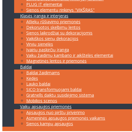
PLUG IT elementai
Sienos elementų rinkinys "VIKŠRAS"
Klasės įranga ir interjeras
Atliekų rūšiavimo priemonės
Dekoruotos skelbimų lentos
Sienos laikrodžiai su dekoracijomis
Vaikiškos sienų dekoracijos
Virvių sienelės
Įvairių paskirčių įranga
Vaikų žaidimų kambario ir aikštelės elementai
Magnetinės lentos ir priemonės
Baldai
Baldai žaidimams
Kėdės
Lauko baldai
SICO transformuojami baldai
Gratnells daiktų susidėjimo sistema
Mobilios scenos
Vaikų apsaugos priemonės
Apsaugos nuo pirštų privėrimo
Asmeninės apsaugos priemonės vaikams
Sienos kampų apsaugos