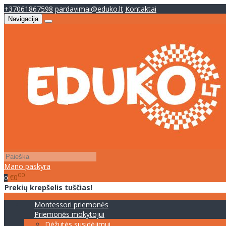
+37061867598
pardavimai@eduko.lt
Kontaktai
Navigacija
Mano paskyra
00
€0
0
Prekių krepšelis tuščias!
Montessori priemonės
Priemonės mokytojui
Dėžutės susidėjimui