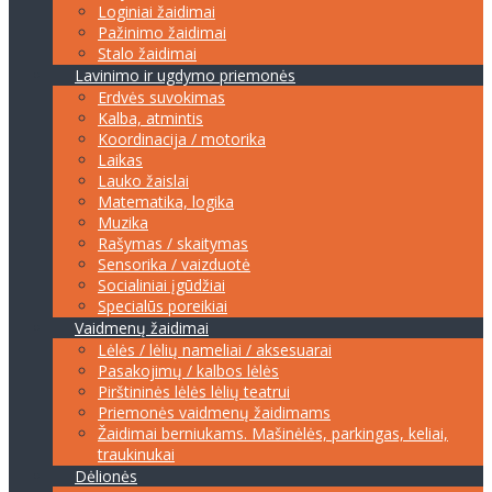
Loginiai žaidimai
Pažinimo žaidimai
Stalo žaidimai
Lavinimo ir ugdymo priemonės
Erdvės suvokimas
Kalba, atmintis
Koordinacija / motorika
Laikas
Lauko žaislai
Matematika, logika
Muzika
Rašymas / skaitymas
Sensorika / vaizduotė
Socialiniai įgūdžiai
Specialūs poreikiai
Vaidmenų žaidimai
Lėlės / lėlių nameliai / aksesuarai
Pasakojimų / kalbos lėlės
Pirštininės lėlės lėlių teatrui
Priemonės vaidmenų žaidimams
Žaidimai berniukams. Mašinėlės, parkingas, keliai,
traukinukai
Dėlionės