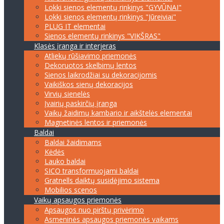
Lokki sienos elementų rinkinys "GYVŪNAI"
Lokki sienos elementų rinkinys "Jūreiviai"
PLUG IT elementai
Sienos elementų rinkinys "VIKŠRAS"
Klasės įranga ir interjeras
Atliekų rūšiavimo priemonės
Dekoruotos skelbimų lentos
Sienos laikrodžiai su dekoracijomis
Vaikiškos sienų dekoracijos
Virvių sienelės
Įvairių paskirčių įranga
Vaikų žaidimų kambario ir aikštelės elementai
Magnetinės lentos ir priemonės
Baldai
Baldai žaidimams
Kėdės
Lauko baldai
SICO transformuojami baldai
Gratnells daiktų susidėjimo sistema
Mobilios scenos
Vaikų apsaugos priemonės
Apsaugos nuo pirštų privėrimo
Asmeninės apsaugos priemonės vaikams