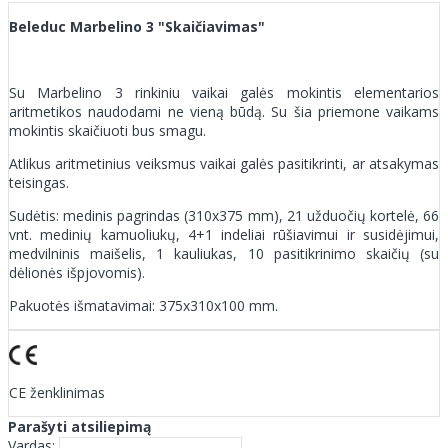
Beleduc Marbelino 3 "Skaičiavimas"
Su Marbelino 3 rinkiniu vaikai galės mokintis elementarios
aritmetikos naudodami ne vieną būdą. Su šia priemone vaikams
mokintis skaičiuoti bus smagu.
Atlikus aritmetinius veiksmus vaikai galės pasitikrinti, ar atsakymas
teisingas.
Sudėtis: medinis pagrindas (310x375 mm), 21 užduočių kortelė, 66
vnt. medinių kamuoliukų, 4+1 indeliai rūšiavimui ir susidėjimui,
medvilninis maišelis, 1 kauliukas, 10 pasitikrinimo skaičių (su
dėlionės išpjovomis).
Pakuotės išmatavimai: 375x310x100 mm.
CE ženklinimas
Parašyti atsiliepimą
Vardas: