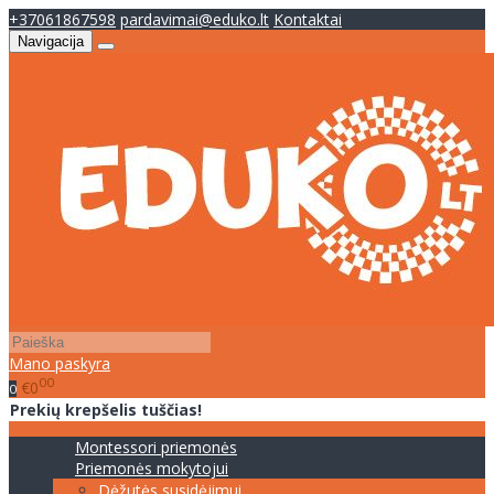
+37061867598
pardavimai@eduko.lt
Kontaktai
Navigacija
Mano paskyra
00
€0
0
Prekių krepšelis tuščias!
Montessori priemonės
Priemonės mokytojui
Dėžutės susidėjimui