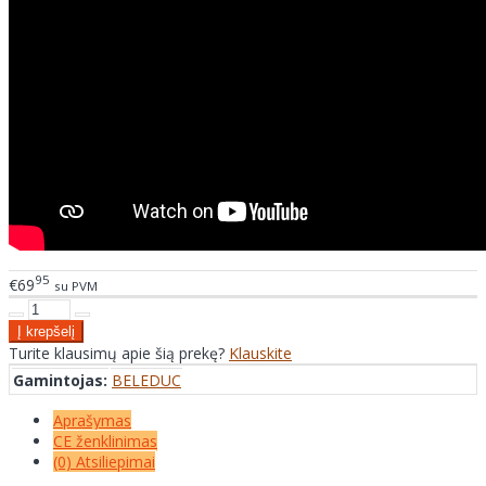
95
€69
su PVM
Turite klausimų apie šią prekę?
Klauskite
Gamintojas:
BELEDUC
Aprašymas
CE ženklinimas
(0) Atsiliepimai