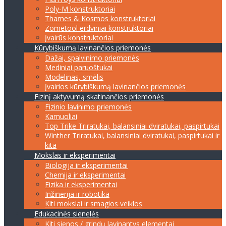
Poly-M konstruktoriai
Thames & Kosmos konstruktoriai
Zometool erdviniai konstruktoriai
Įvairūs konstruktoriai
Kūrybiškumą lavinančios priemonės
Dažai, spalvinimo priemonės
Mediniai paruoštukai
Modelinas, smėlis
Įvairios kūrybiškumą lavinančios priemonės
Fizinį aktyvumą skatinančios priemonės
Fizinio lavinimo priemonės
Kamuoliai
Top Trike Triratukai, balansiniai dviratukai, paspirtukai
Winther Triratukai, balansiniai dviratukai, paspirtukai ir
kita
Mokslas ir eksperimentai
Biologija ir eksperimentai
Chemija ir eksperimentai
Fizika ir eksperimentai
Inžinerija ir robotika
Kiti mokslai ir smagios veiklos
Edukacinės sienelės
Kiti sienos / grindų lavinantys elementai