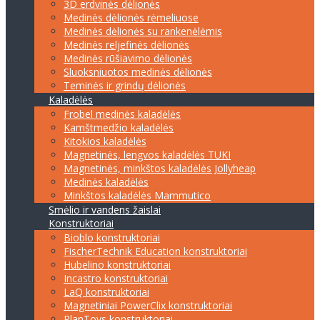
3D erdvinės dėlionės
Medinės dėlionės rėmeliuose
Medinės dėlionės su rankenėlėmis
Medinės reljefinės dėlionės
Medinės rūšiavimo dėlionės
Sluoksniuotos medinės dėlionės
Teminės ir grindų dėlionės
Kaladėlės
Frobel medinės kaladėlės
Kamštmedžio kaladėlės
Kitokios kaladėlės
Magnetinės, lengvos kaladėlės TUKI
Magnetinės, minkštos kaladėlės Jollyheap
Medinės kaladėlės
Minkštos kaladėlės Mammutico
Smėlio ir vandens žaislai
Konstruktoriai
Bioblo konstruktoriai
FischerTechnik Education konstruktoriai
Hubelino konstruktoriai
Incastro konstruktoriai
LaQ konstruktoriai
Magnetiniai PowerClix konstruktoriai
PlanToys konstruktoriai