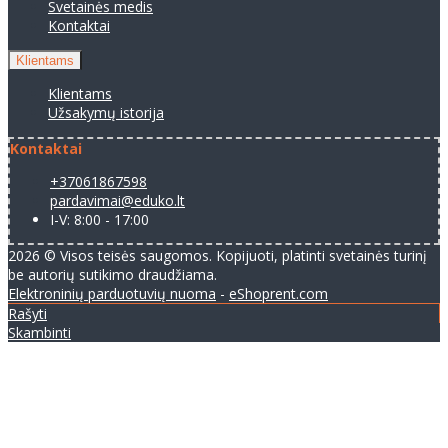
Svetainės medis
Kontaktai
Klientams
Klientams
Užsakymų istorija
Kontaktai
+37061867598
pardavimai@eduko.lt
I-V: 8:00 - 17:00
2026 © Visos teisės saugomos. Kopijuoti, platinti svetainės turinį
be autorių sutikimo draudžiama.
Elektroninių parduotuvių nuoma
-
eShoprent.com
Rašyti
Skambinti