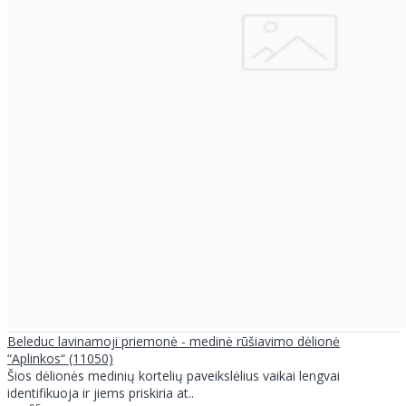
Beleduc lavinamoji priemonė - medinė rūšiavimo dėlionė
“Aplinkos“ (11050)
Šios dėlionės medinių kortelių paveikslėlius vaikai lengvai
identifikuoja ir jiems priskiria at..