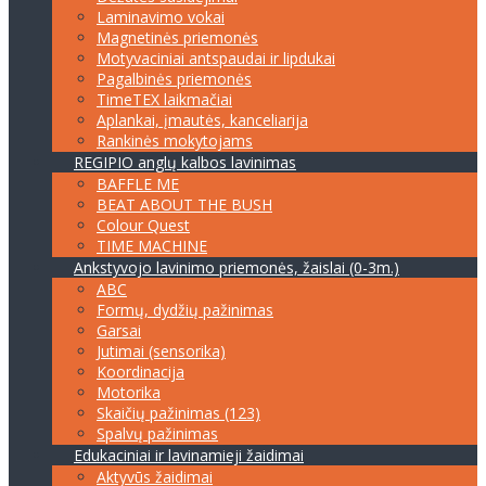
Laminavimo vokai
Magnetinės priemonės
Motyvaciniai antspaudai ir lipdukai
Pagalbinės priemonės
TimeTEX laikmačiai
Aplankai, įmautės, kanceliarija
Rankinės mokytojams
REGIPIO anglų kalbos lavinimas
BAFFLE ME
BEAT ABOUT THE BUSH
Colour Quest
TIME MACHINE
Ankstyvojo lavinimo priemonės, žaislai (0-3m.)
ABC
Formų, dydžių pažinimas
Garsai
Jutimai (sensorika)
Koordinacija
Motorika
Skaičių pažinimas (123)
Spalvų pažinimas
Edukaciniai ir lavinamieji žaidimai
Aktyvūs žaidimai