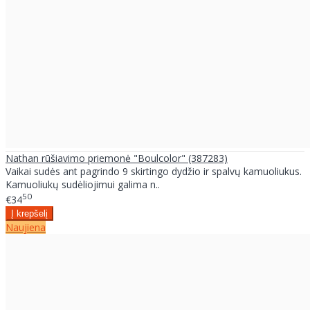
Nathan rūšiavimo priemonė "Boulcolor" (387283)
Vaikai sudės ant pagrindo 9 skirtingo dydžio ir spalvų kamuoliukus.
Kamuoliukų sudėliojimui galima n..
50
€34
Naujiena