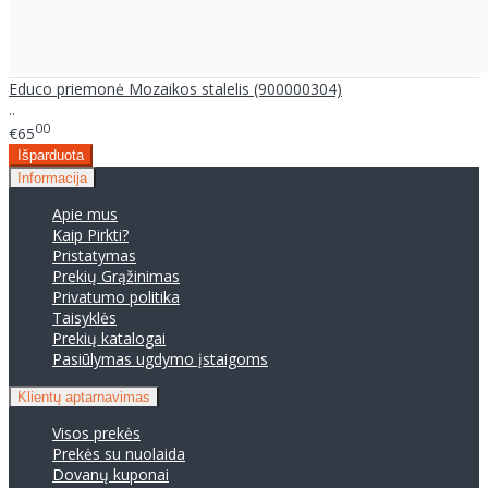
Educo priemonė Mozaikos stalelis (900000304)
..
00
€65
Informacija
Apie mus
Kaip Pirkti?
Pristatymas
Prekių Grąžinimas
Privatumo politika
Taisyklės
Prekių katalogai
Pasiūlymas ugdymo įstaigoms
Klientų aptarnavimas
Visos prekės
Prekės su nuolaida
Dovanų kuponai