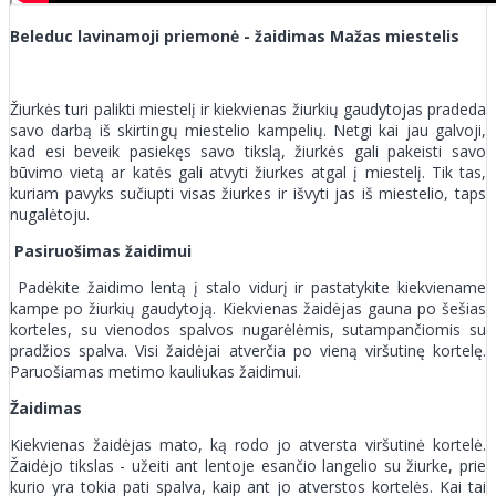
Beleduc lavinamoji priemonė - žaidimas Mažas miestelis
Žiurkės turi palikti miestelį ir kiekvienas žiurkių gaudytojas pradeda
savo darbą iš skirtingų miestelio kampelių. Netgi kai jau galvoji,
kad esi beveik pasiekęs savo tikslą, žiurkės gali pakeisti savo
būvimo vietą ar katės gali atvyti žiurkes atgal į miestelį. Tik tas,
kuriam pavyks sučiupti visas žiurkes ir išvyti jas iš miestelio, taps
nugalėtoju.
Pasiruošimas žaidimui
Padėkite žaidimo lentą į stalo vidurį ir pastatykite kiekviename
kampe po žiurkių gaudytoją. Kiekvienas žaidėjas gauna po šešias
korteles, su vienodos spalvos nugarėlėmis, sutampančiomis su
pradžios spalva. Visi žaidėjai atverčia po vieną viršutinę kortelę.
Paruošiamas metimo kauliukas žaidimui.
Žaidimas
Kiekvienas žaidėjas mato, ką rodo jo atversta viršutinė kortelė.
Žaidėjo tikslas - užeiti ant lentoje esančio langelio su žiurke, prie
kurio yra tokia pati spalva, kaip ant jo atverstos kortelės. Kai tai