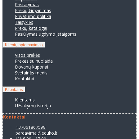
Pristatymas
Prekių Grąžinimas
Privatumo politika
Taisyklės
Prekių katalogai
Pasiūlymas ugdymo įstaigoms
Klientų aptarnavimas
Visos prekės
Prekės su nuolaida
Dovanų kuponai
Svetainės medis
Kontaktai
Klientams
Klientams
Užsakymų istorija
Kontaktai
+37061867598
pardavimai@eduko.lt
I-V: 8:00 - 17:00