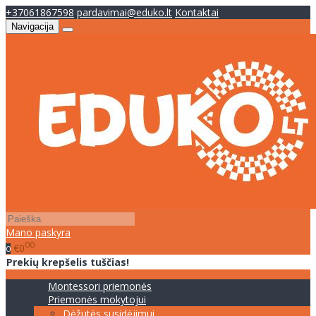
+37061867598
pardavimai@eduko.lt
Kontaktai
Navigacija
Mano paskyra
00
€0
0
Prekių krepšelis tuščias!
Montessori priemonės
Priemonės mokytojui
Dėžutės susidėjimui