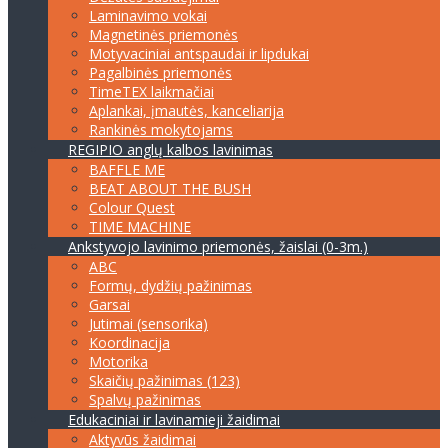
Laminavimo vokai
Magnetinės priemonės
Motyvaciniai antspaudai ir lipdukai
Pagalbinės priemonės
TimeTEX laikmačiai
Aplankai, įmautės, kanceliarija
Rankinės mokytojams
REGIPIO anglų kalbos lavinimas
BAFFLE ME
BEAT ABOUT THE BUSH
Colour Quest
TIME MACHINE
Ankstyvojo lavinimo priemonės, žaislai (0-3m.)
ABC
Formų, dydžių pažinimas
Garsai
Jutimai (sensorika)
Koordinacija
Motorika
Skaičių pažinimas (123)
Spalvų pažinimas
Edukaciniai ir lavinamieji žaidimai
Aktyvūs žaidimai