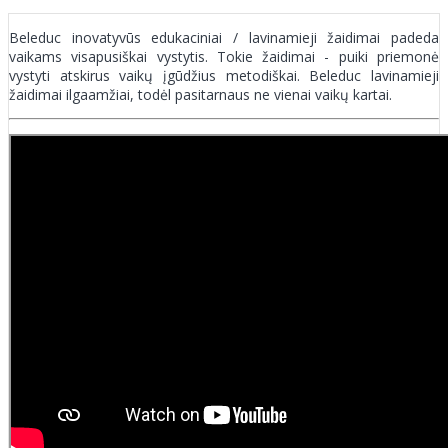
Beleduc inovatyvūs edukaciniai / lavinamieji žaidimai padeda
vaikams visapusiškai vystytis. Tokie žaidimai - puiki priemonė
vystyti atskirus vaikų įgūdžius metodiškai. Beleduc lavinamieji
žaidimai ilgaamžiai, todėl pasitarnaus ne vienai vaikų kartai.