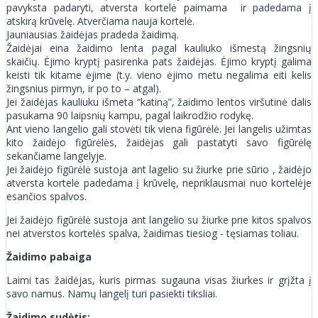
pavyksta padaryti, atversta kortelė paimama ir padedama į
atskirą krūvelę. Atverčiama nauja kortelė.
Jauniausias žaidėjas pradeda žaidimą.
Žaidėjai eina žaidimo lenta pagal kauliuko išmestą žingsnių
skaičių. Ėjimo kryptį pasirenka pats žaidėjas. Ėjimo kryptį galima
keisti tik kitame ėjime (t.y. vieno ėjimo metu negalima eiti kelis
žingsnius pirmyn, ir po to – atgal).
Jei žaidėjas kauliuku išmeta “katiną”, žaidimo lentos viršutinė dalis
pasukama 90 laipsnių kampu, pagal laikrodžio rodykę.
Ant vieno langelio gali stovėti tik viena figūrėlė. Jei langelis užimtas
kito žaidėjo figūrėlės, žaidėjas gali pastatyti savo figūrėlę
sekančiame langelyje.
Jei žaidėjo figūrėlė sustoja ant lagelio su žiurke prie sūrio , žaidėjo
atversta kortelė padedama į krūvelę, nepriklausmai nuo kortelėje
esančios spalvos.
Jei žaidėjo figūrėlė sustoja ant langelio su žiurke prie kitos spalvos
nei atverstos kortelės spalva, žaidimas tiesiog - tęsiamas toliau.
Žaidimo pabaiga
Laimi tas žaidėjas, kuris pirmas sugauna visas žiurkes ir grįžta į
savo namus. Namų langelį turi pasiekti tiksliai.
Žaidimo sudėtis: