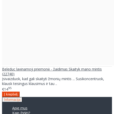
Beleduc lavinamoji priemonė - žaidimas Skaityk mano mintis
(22740)
Įsivaizduok, kad gali skaityti žmonių mintis ... Susikoncentruok,
klausk teisingus klausimus ir tau ..
95
€14
Informacija
Apie mus
Kaip Pirkti?