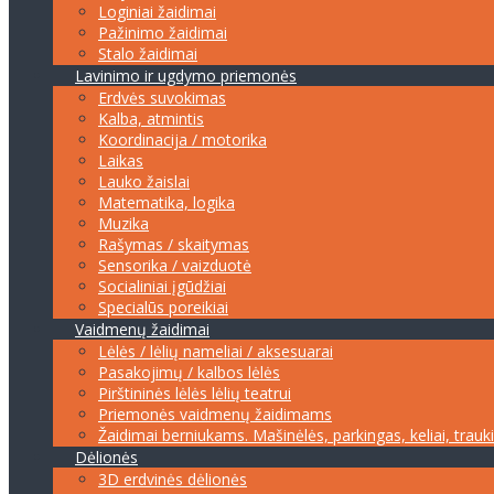
Loginiai žaidimai
Pažinimo žaidimai
Stalo žaidimai
Lavinimo ir ugdymo priemonės
Erdvės suvokimas
Kalba, atmintis
Koordinacija / motorika
Laikas
Lauko žaislai
Matematika, logika
Muzika
Rašymas / skaitymas
Sensorika / vaizduotė
Socialiniai įgūdžiai
Specialūs poreikiai
Vaidmenų žaidimai
Lėlės / lėlių nameliai / aksesuarai
Pasakojimų / kalbos lėlės
Pirštininės lėlės lėlių teatrui
Priemonės vaidmenų žaidimams
Žaidimai berniukams. Mašinėlės, parkingas, keliai, trauk
Dėlionės
3D erdvinės dėlionės