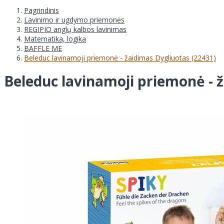
Pagrindinis
Lavinimo ir ugdymo priemonės
REGIPIO anglų kalbos lavinimas
Matematika, logika
BAFFLE ME
Beleduc lavinamoji priemonė - žaidimas Dygliuotas (22431)
Beleduc lavinamoji priemonė - 