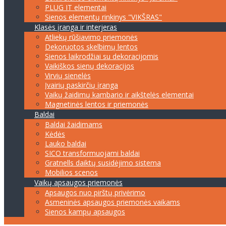
PLUG IT elementai
Sienos elementų rinkinys "VIKŠRAS"
Klasės įranga ir interjeras
Atliekų rūšiavimo priemonės
Dekoruotos skelbimų lentos
Sienos laikrodžiai su dekoracijomis
Vaikiškos sienų dekoracijos
Virvių sienelės
Įvairių paskirčių įranga
Vaikų žaidimų kambario ir aikštelės elementai
Magnetinės lentos ir priemonės
Baldai
Baldai žaidimams
Kėdės
Lauko baldai
SICO transformuojami baldai
Gratnells daiktų susidėjimo sistema
Mobilios scenos
Vaikų apsaugos priemonės
Apsaugos nuo pirštų privėrimo
Asmeninės apsaugos priemonės vaikams
Sienos kampų apsaugos