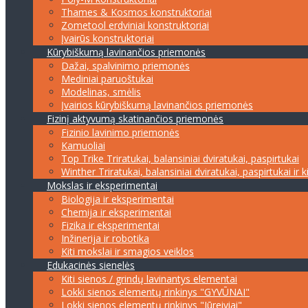
Thames & Kosmos konstruktoriai
Zometool erdviniai konstruktoriai
Įvairūs konstruktoriai
Kūrybiškumą lavinančios priemonės
Dažai, spalvinimo priemonės
Mediniai paruoštukai
Modelinas, smėlis
Įvairios kūrybiškumą lavinančios priemonės
Fizinį aktyvumą skatinančios priemonės
Fizinio lavinimo priemonės
Kamuoliai
Top Trike Triratukai, balansiniai dviratukai, paspirtukai
Winther Triratukai, balansiniai dviratukai, paspirtukai ir k
Mokslas ir eksperimentai
Biologija ir eksperimentai
Chemija ir eksperimentai
Fizika ir eksperimentai
Inžinerija ir robotika
Kiti mokslai ir smagios veiklos
Edukacinės sienelės
Kiti sienos / grindų lavinantys elementai
Lokki sienos elementų rinkinys "GYVŪNAI"
Lokki sienos elementų rinkinys "Jūreiviai"