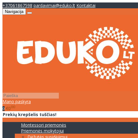
+37061867598
pardavimai@eduko.lt
Kontaktai
Navigacija
Mano paskyra
00
€0
0
Prekių krepšelis tuščias!
Montessori priemonės
Priemonės mokytojui
Dėžutės susidėjimui