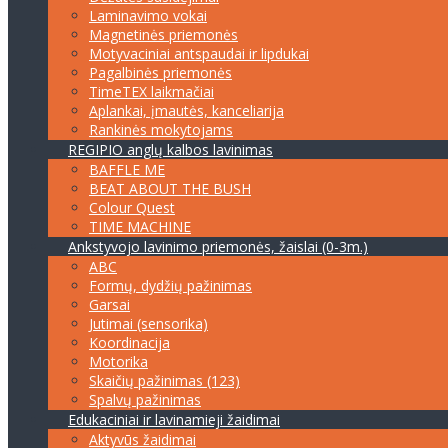
Laminavimo vokai
Magnetinės priemonės
Motyvaciniai antspaudai ir lipdukai
Pagalbinės priemonės
TimeTEX laikmačiai
Aplankai, įmautės, kanceliarija
Rankinės mokytojams
REGIPIO anglų kalbos lavinimas
BAFFLE ME
BEAT ABOUT THE BUSH
Colour Quest
TIME MACHINE
Ankstyvojo lavinimo priemonės, žaislai (0-3m.)
ABC
Formų, dydžių pažinimas
Garsai
Jutimai (sensorika)
Koordinacija
Motorika
Skaičių pažinimas (123)
Spalvų pažinimas
Edukaciniai ir lavinamieji žaidimai
Aktyvūs žaidimai