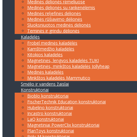
Medinės dėlionės rėmeliuose
Medinės dėlionės su rankenėlėmis
Medinės reljefinės dėlionės
Medinės rūšiavimo dėlionės
Sluoksniuotos medinės dėlionės
Teminės ir grindų dėlionės
Kaladėlės
Frobel medinės kaladėlės
Kamštmedžio kaladėlės
Kitokios kaladėlės
Magnetinės, lengvos kaladėlės TUKI
Magnetinės, minkštos kaladėlės Jollyheap
Medinės kaladėlės
Minkštos kaladėlės Mammutico
Smėlio ir vandens žaislai
Konstruktoriai
Bioblo konstruktoriai
FischerTechnik Education konstruktoriai
Hubelino konstruktoriai
Incastro konstruktoriai
LaQ konstruktoriai
Magnetiniai PowerClix konstruktoriai
PlanToys konstruktoriai
Poly-M konstruktoriai