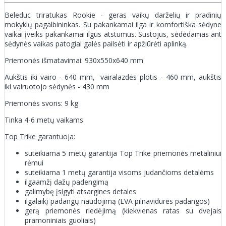
Beleduc triratukas Rookie - geras vaikų darželių ir pradinių
mokyklų pagalbininkas. Su pakankamai ilga ir komfortiška sėdyne
vaikai įveiks pakankamai ilgus atstumus. Sustojus, sėdėdamas ant
sėdynės vaikas patogiai galės pailsėti ir apžiūrėti aplinką.
Priemonės išmatavimai: 930x550x640 mm
Aukštis iki vairo - 640 mm, vairalazdės plotis - 460 mm, aukštis
iki vairuotojo sėdynės - 430 mm
Priemonės svoris: 9 kg
Tinka 4-6 metų vaikams
Top Trike garantuoja:
suteikiama 5 metų garantija Top Trike priemonės metaliniui
rėmui
suteikiama 1 metų garantija visoms judančioms detalėms
ilgaamžį dažų padengimą
galimybę įsigyti atsargines detales
ilgalaikį padangų naudojimą (EVA pilnavidurės padangos)
gerą priemonės riedėjimą (kiekvienas ratas su dvejais
pramoniniais guoliais)