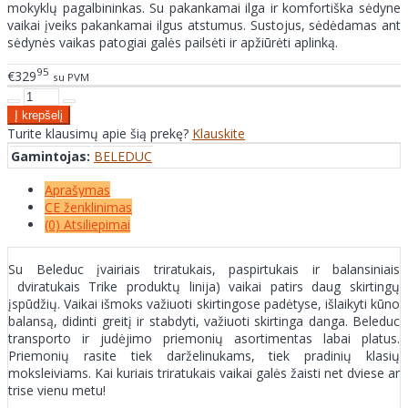
mokyklų pagalbininkas. Su pakankamai ilga ir komfortiška sėdyne
vaikai įveiks pakankamai ilgus atstumus. Sustojus, sėdėdamas ant
sėdynės vaikas patogiai galės pailsėti ir apžiūrėti aplinką.
95
€329
su PVM
Turite klausimų apie šią prekę?
Klauskite
Gamintojas:
BELEDUC
Aprašymas
CE ženklinimas
(0) Atsiliepimai
Su Beleduc įvairiais triratukais, paspirtukais ir balansiniais
dviratukais Trike produktų linija) vaikai patirs daug skirtingų
įspūdžių. Vaikai išmoks važiuoti skirtingose padėtyse, išlaikyti kūno
balansą, didinti greitį ir stabdyti, važiuoti skirtinga danga. Beleduc
transporto ir judėjimo priemonių asortimentas labai platus.
Priemonių rasite tiek darželinukams, tiek pradinių klasių
moksleiviams. Kai kuriais triratukais vaikai galės žaisti net dviese ar
trise vienu metu!