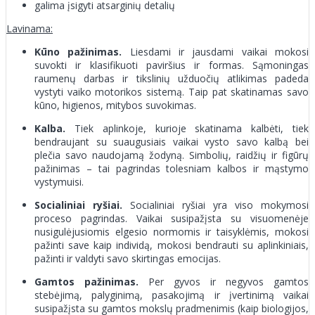
galima įsigyti atsarginių detalių
Lavinama:
Kūno pažinimas.
Liesdami ir jausdami vaikai mokosi
suvokti ir klasifikuoti paviršius ir formas. Sąmoningas
raumenų darbas ir tikslinių užduočių atlikimas padeda
vystyti vaiko motorikos sistemą. Taip pat skatinamas savo
kūno, higienos, mitybos suvokimas.
Kalba.
Tiek aplinkoje, kurioje skatinama kalbėti, tiek
bendraujant su suaugusiais vaikai vysto savo kalbą bei
plečia savo naudojamą žodyną. Simbolių, raidžių ir figūrų
pažinimas – tai pagrindas tolesniam kalbos ir mąstymo
vystymuisi.
Socialiniai ryšiai.
Socialiniai ryšiai yra viso mokymosi
proceso pagrindas. Vaikai susipažįsta su visuomenėje
nusigulėjusiomis elgesio normomis ir taisyklėmis, mokosi
pažinti save kaip individą, mokosi bendrauti su aplinkiniais,
pažinti ir valdyti savo skirtingas emocijas.
Gamtos pažinimas.
Per gyvos ir negyvos gamtos
stebėjimą, palyginimą, pasakojimą ir įvertinimą vaikai
susipažįsta su gamtos mokslų pradmenimis (kaip biologijos,