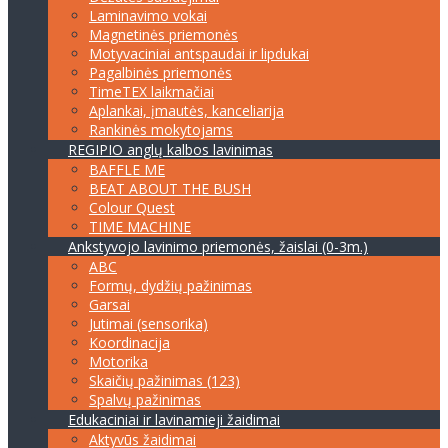
Laminavimo vokai
Magnetinės priemonės
Motyvaciniai antspaudai ir lipdukai
Pagalbinės priemonės
TimeTEX laikmačiai
Aplankai, įmautės, kanceliarija
Rankinės mokytojams
REGIPIO anglų kalbos lavinimas
BAFFLE ME
BEAT ABOUT THE BUSH
Colour Quest
TIME MACHINE
Ankstyvojo lavinimo priemonės, žaislai (0-3m.)
ABC
Formų, dydžių pažinimas
Garsai
Jutimai (sensorika)
Koordinacija
Motorika
Skaičių pažinimas (123)
Spalvų pažinimas
Edukaciniai ir lavinamieji žaidimai
Aktyvūs žaidimai