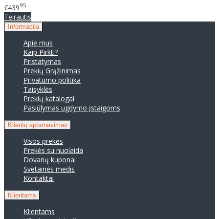
95
€439
Teirautis
Informacija
Apie mus
Kaip Pirkti?
Pristatymas
Prekių Grąžinimas
Privatumo politika
Taisyklės
Prekių katalogai
Pasiūlymas ugdymo įstaigoms
Klientų aptarnavimas
Visos prekės
Prekės su nuolaida
Dovanų kuponai
Svetainės medis
Kontaktai
Klientams
Klientams