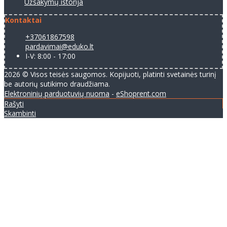
Užsakymų istorija
Kontaktai
+37061867598
pardavimai@eduko.lt
I-V: 8:00 - 17:00
2026 © Visos teisės saugomos. Kopijuoti, platinti svetainės turinį
be autorių sutikimo draudžiama.
Elektroninių parduotuvių nuoma
-
eShoprent.com
Rašyti
Skambinti