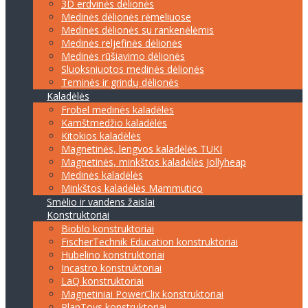
3D erdvinės dėlionės
Medinės dėlionės rėmeliuose
Medinės dėlionės su rankenėlėmis
Medinės reljefinės dėlionės
Medinės rūšiavimo dėlionės
Sluoksniuotos medinės dėlionės
Teminės ir grindų dėlionės
Kaladėlės
Frobel medinės kaladėlės
Kamštmedžio kaladėlės
Kitokios kaladėlės
Magnetinės, lengvos kaladėlės TUKI
Magnetinės, minkštos kaladėlės Jollyheap
Medinės kaladėlės
Minkštos kaladėlės Mammutico
Smėlio ir vandens žaislai
Konstruktoriai
Bioblo konstruktoriai
FischerTechnik Education konstruktoriai
Hubelino konstruktoriai
Incastro konstruktoriai
LaQ konstruktoriai
Magnetiniai PowerClix konstruktoriai
PlanToys konstruktoriai