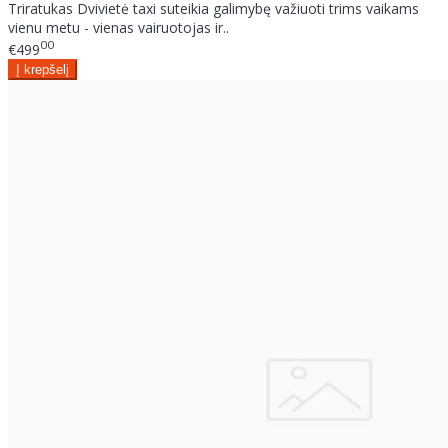
Triratukas Dvivietė taxi suteikia galimybę važiuoti trims vaikams
vienu metu - vienas vairuotojas ir..
00
€499