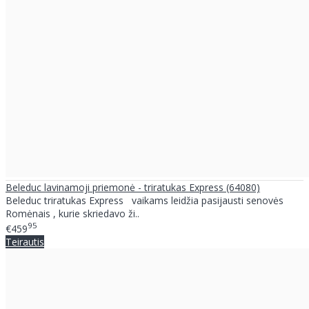
Beleduc lavinamoji priemonė - triratukas Express (64080)
Beleduc triratukas Express vaikams leidžia pasijausti senovės
Romėnais , kurie skriedavo ži..
95
€459
Teirautis