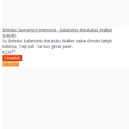
Beleduc lavinamoji priemonė - balansinis dviratukas Walker
(64040)
Su Beleduc balansiniu dviratuku Walker vaikai išmoks laikyti
balansą. Taip pat - tai bus geras pasir..
95
€239
Naujiena