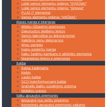
Lokki sienos elementų rinkinys "GYVŪNAI"
Lokki sienos elementų rinkinys "Jūreiviai"
PLUG IT elementai
Sienos elementų rinkinys "VIKŠRAS"
Klasės įranga ir interjeras
Atliekų rūšiavimo priemonės
Dekoruotos skelbimų lentos
Sienos laikrodžiai su dekoracijomis
Vaikiškos sienų dekoracijos
Virvių sienelės
Įvairių paskirčių įranga
Vaikų žaidimų kambario ir aikštelės elementai
Magnetinės lentos ir priemonės
Baldai
Baldai žaidimams
Kėdės
Lauko baldai
SICO transformuojami baldai
Gratnells daiktų susidėjimo sistema
Mobilios scenos
Vaikų apsaugos priemonės
Apsaugos nuo pirštų privėrimo
Asmeninės apsaugos priemonės vaikams