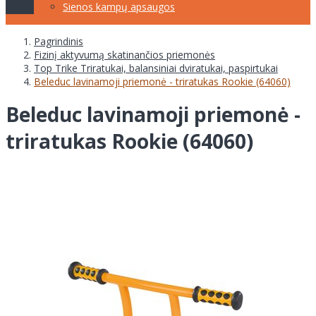
Sienos kampų apsaugos
Pagrindinis
Fizinį aktyvumą skatinančios priemonės
Top Trike Triratukai, balansiniai dviratukai, paspirtukai
Beleduc lavinamoji priemonė - triratukas Rookie (64060)
Beleduc lavinamoji priemonė -
triratukas Rookie (64060)