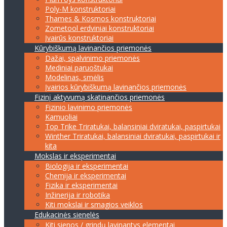
Poly-M konstruktoriai
Thames & Kosmos konstruktoriai
Zometool erdviniai konstruktoriai
Įvairūs konstruktoriai
Kūrybiškumą lavinančios priemonės
Dažai, spalvinimo priemonės
Mediniai paruoštukai
Modelinas, smėlis
Įvairios kūrybiškumą lavinančios priemonės
Fizinį aktyvumą skatinančios priemonės
Fizinio lavinimo priemonės
Kamuoliai
Top Trike Triratukai, balansiniai dviratukai, paspirtukai
Winther Triratukai, balansiniai dviratukai, paspirtukai ir
kita
Mokslas ir eksperimentai
Biologija ir eksperimentai
Chemija ir eksperimentai
Fizika ir eksperimentai
Inžinerija ir robotika
Kiti mokslai ir smagios veiklos
Edukacinės sienelės
Kiti sienos / grindų lavinantys elementai