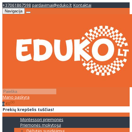
+37061867598
pardavimai@eduko.lt
Kontaktai
Navigacija
Mano paskyra
00
€0
0
Prekių krepšelis tuščias!
Montessori priemonės
Priemonės mokytojui
Dėžutės susidėjimui