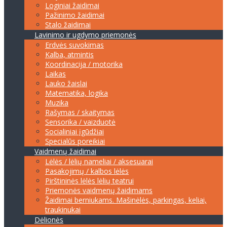
Loginiai žaidimai
Pažinimo žaidimai
Stalo žaidimai
Lavinimo ir ugdymo priemonės
Erdvės suvokimas
Kalba, atmintis
Koordinacija / motorika
Laikas
Lauko žaislai
Matematika, logika
Muzika
Rašymas / skaitymas
Sensorika / vaizduotė
Socialiniai įgūdžiai
Specialūs poreikiai
Vaidmenų žaidimai
Lėlės / lėlių nameliai / aksesuarai
Pasakojimų / kalbos lėlės
Pirštininės lėlės lėlių teatrui
Priemonės vaidmenų žaidimams
Žaidimai berniukams. Mašinėlės, parkingas, keliai,
traukinukai
Dėlionės