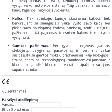
raumenų darbas ir tikslinių užduočių atlikimas padeda
vystyti vaiko motorikos sistemą. Taip pat skatinamas savo
kūno, higienos, mitybos suvokimas.
Kalba.
Tiek aplinkoje, kurioje skatinama kalbėti, tiek
bendraujant su suaugusiais vaikai vysto savo kalbą bei
plečia savo naudojamą žodyną. Simbolių, raidžių ir figūrų
pažinimas – tai pagrindas tolesniam kalbos ir mąstymo
vystymuisi.
Gamtos pažinimas.
Per gyvos ir negyvos gamtos
stebėjimą, palyginimą, pasakojimą ir įvertinimą vaikai
susipažįsta su gamtos mokslų pradmenimis (kaip biologijos,
fizikos, chemijos, technologijos). Naudodamiesi jausmais ir
klausdami „kodėl“ klausimus vaikai susipažįsta su juos
supačia aplinka.
CE ženklinimas
Parašyti atsiliepimą
Vardas:
El. pašto adresas: