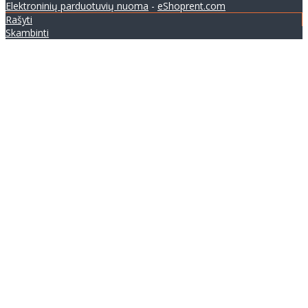
Elektroninių parduotuvių nuoma
-
eShoprent.com
Rašyti
Skambinti