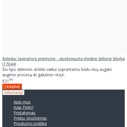
Beleduc lavinamoji priemonė - sluoksniuota medinė dėlionė Morka
(17044)
Šio tipo dėlionės atsklei vaikui suprantamu būdu visą augalo
augimo procesą iki galutinio rezul..
95
€21
Informacija
Apie mus
Kaip Pirkti?
Pristatymas
Prekių Grąžinimas
Privatumo politika