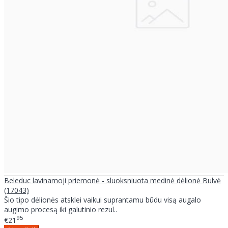
Beleduc lavinamoji priemonė - sluoksniuota medinė dėlionė Bulvė
(17043)
Šio tipo dėlionės atsklei vaikui suprantamu būdu visą augalo
augimo procesą iki galutinio rezul..
95
€21