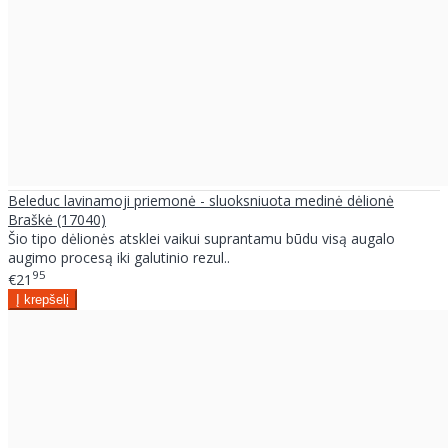
Beleduc lavinamoji priemonė - sluoksniuota medinė dėlionė
Braškė (17040)
Šio tipo dėlionės atsklei vaikui suprantamu būdu visą augalo
augimo procesą iki galutinio rezul..
95
€21