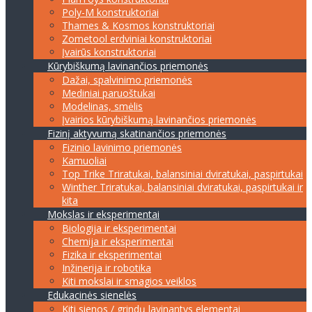
Poly-M konstruktoriai
Thames & Kosmos konstruktoriai
Zometool erdviniai konstruktoriai
Įvairūs konstruktoriai
Kūrybiškumą lavinančios priemonės
Dažai, spalvinimo priemonės
Mediniai paruoštukai
Modelinas, smėlis
Įvairios kūrybiškumą lavinančios priemonės
Fizinį aktyvumą skatinančios priemonės
Fizinio lavinimo priemonės
Kamuoliai
Top Trike Triratukai, balansiniai dviratukai, paspirtukai
Winther Triratukai, balansiniai dviratukai, paspirtukai ir
kita
Mokslas ir eksperimentai
Biologija ir eksperimentai
Chemija ir eksperimentai
Fizika ir eksperimentai
Inžinerija ir robotika
Kiti mokslai ir smagios veiklos
Edukacinės sienelės
Kiti sienos / grindų lavinantys elementai