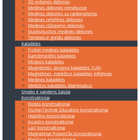
3D erdvinės dėlionės
Medinės dėlionės rėmeliuose
Medinės dėlionės su rankenėlėmis
Medinės reljefinės dėlionės
Medinės rūšiavimo dėlionės
Sluoksniuotos medinės dėlionės
Teminės ir grindų dėlionės
Kaladėlės
Frobel medinės kaladėlės
Kamštmedžio kaladėlės
Kitokios kaladėlės
Magnetinės, lengvos kaladėlės TUKI
Magnetinės, minkštos kaladėlės Jollyheap
Medinės kaladėlės
Minkštos kaladėlės Mammutico
Smėlio ir vandens žaislai
Konstruktoriai
Bioblo konstruktoriai
FischerTechnik Education konstruktoriai
Hubelino konstruktoriai
Incastro konstruktoriai
LaQ konstruktoriai
Magnetiniai PowerClix konstruktoriai
PlanToys konstruktoriai