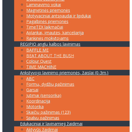
Laminavimo vokai
Magnetinės priemonės
Motyvaciniai antspaudai ir lipdukai
Pagalbinės priemonės
TimeTEX laikmačiai
Aplankai, įmautės, kanceliarija
Rankinės mokytojams
REGIPIO anglų kalbos lavinimas
BAFFLE ME
BEAT ABOUT THE BUSH
Colour Quest
TIME MACHINE
Ankstyvojo lavinimo priemonės, žaislai (0-3m.)
ABC
Formų, dydžių pažinimas
Garsai
Jutimai (sensorika)
Koordinacija
Motorika
Skaičių pažinimas (123)
Spalvų pažinimas
Edukaciniai ir lavinamieji žaidimai
Aktyvūs žaidimai