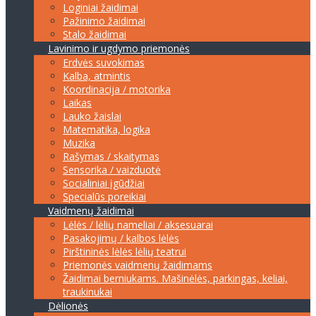
Loginiai žaidimai
Pažinimo žaidimai
Stalo žaidimai
Lavinimo ir ugdymo priemonės
Erdvės suvokimas
Kalba, atmintis
Koordinacija / motorika
Laikas
Lauko žaislai
Matematika, logika
Muzika
Rašymas / skaitymas
Sensorika / vaizduotė
Socialiniai įgūdžiai
Specialūs poreikiai
Vaidmenų žaidimai
Lėlės / lėlių nameliai / aksesuarai
Pasakojimų / kalbos lėlės
Pirštininės lėlės lėlių teatrui
Priemonės vaidmenų žaidimams
Žaidimai berniukams. Mašinėlės, parkingas, keliai,
traukinukai
Dėlionės