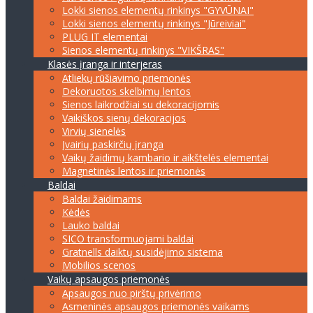
Lokki sienos elementų rinkinys "GYVŪNAI"
Lokki sienos elementų rinkinys "Jūreiviai"
PLUG IT elementai
Sienos elementų rinkinys "VIKŠRAS"
Klasės įranga ir interjeras
Atliekų rūšiavimo priemonės
Dekoruotos skelbimų lentos
Sienos laikrodžiai su dekoracijomis
Vaikiškos sienų dekoracijos
Virvių sienelės
Įvairių paskirčių įranga
Vaikų žaidimų kambario ir aikštelės elementai
Magnetinės lentos ir priemonės
Baldai
Baldai žaidimams
Kėdės
Lauko baldai
SICO transformuojami baldai
Gratnells daiktų susidėjimo sistema
Mobilios scenos
Vaikų apsaugos priemonės
Apsaugos nuo pirštų privėrimo
Asmeninės apsaugos priemonės vaikams