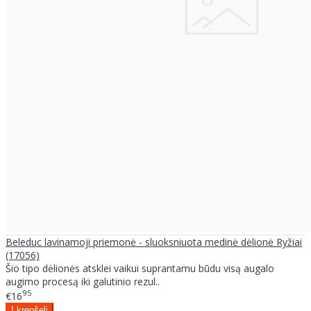
Beleduc lavinamoji priemonė - sluoksniuota medinė dėlionė Ryžiai
(17056)
Šio tipo dėlionės atsklei vaikui suprantamu būdu visą augalo
augimo procesą iki galutinio rezul..
95
€16