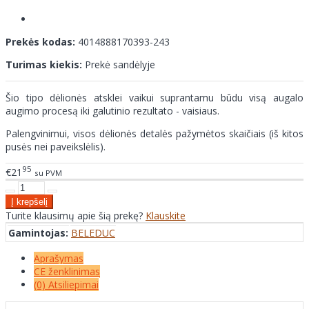
Prekės kodas:
4014888170393-243
Turimas kiekis:
Prekė sandėlyje
Šio tipo dėlionės atsklei vaikui suprantamu būdu visą augalo
augimo procesą iki galutinio rezultato - vaisiaus.
Palengvinimui, visos dėlionės detalės pažymėtos skaičiais (iš kitos
pusės nei paveikslėlis).
95
€21
su PVM
Turite klausimų apie šią prekę?
Klauskite
Gamintojas:
BELEDUC
Aprašymas
CE ženklinimas
(0) Atsiliepimai