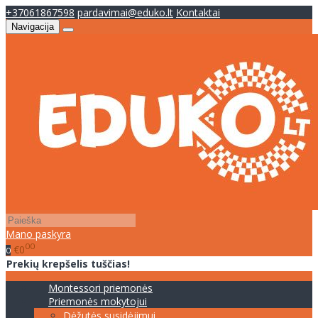
+37061867598
pardavimai@eduko.lt
Kontaktai
Navigacija
Mano paskyra
00
€0
0
Prekių krepšelis tuščias!
Montessori priemonės
Priemonės mokytojui
Dėžutės susidėjimui