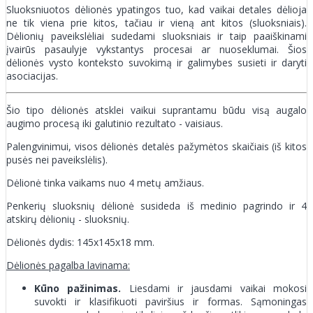
Sluoksniuotos dėlionės ypatingos tuo, kad vaikai detales dėlioja
ne tik viena prie kitos, tačiau ir vieną ant kitos (sluoksniais).
Dėlionių paveikslėliai sudedami sluoksniais ir taip paaiškinami
įvairūs pasaulyje vykstantys procesai ar nuoseklumai. Šios
dėlionės vysto konteksto suvokimą ir galimybes susieti ir daryti
asociacijas.
Šio tipo dėlionės atsklei vaikui suprantamu būdu visą augalo
augimo procesą iki galutinio rezultato - vaisiaus.
Palengvinimui, visos dėlionės detalės pažymėtos skaičiais (iš kitos
pusės nei paveikslėlis).
Dėlionė tinka vaikams nuo 4 metų amžiaus.
Penkerių sluoksnių dėlionė susideda iš medinio pagrindo ir 4
atskirų dėlionių - sluoksnių.
Dėlionės dydis: 145x145x18 mm.
Dėlionės pagalba lavinama:
Kūno pažinimas.
Liesdami ir jausdami vaikai mokosi
suvokti ir klasifikuoti paviršius ir formas. Sąmoningas