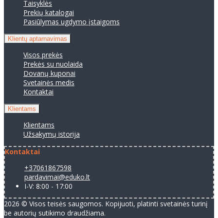
Taisyklės
Prekių katalogai
Pasiūlymas ugdymo įstaigoms
Klientų aptarnavimas
Visos prekės
Prekės su nuolaida
Dovanų kuponai
Svetainės medis
Kontaktai
Klientams
Klientams
Užsakymų istorija
Kontaktai
+37061867598
pardavimai@eduko.lt
I-V: 8:00 - 17:00
2026 © Visos teisės saugomos. Kopijuoti, platinti svetainės turinį
be autorių sutikimo draudžiama.