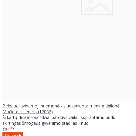
Beleduc lavinamoji priemonė - sluoksniuota medinė dėlionė
Močiutė ir senelis (17052)
Ši kartų dėlionė vaizdžiai parodys vaikui suprantamu būdu
skirtingas žmogaus gyvenimo stadijas - nuo..
95
€39