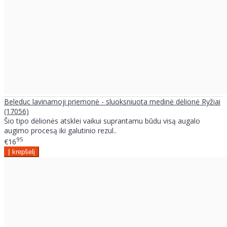
Beleduc lavinamoji priemonė - sluoksniuota medinė dėlionė Ryžiai
(17056)
Šio tipo dėlionės atsklei vaikui suprantamu būdu visą augalo
augimo procesą iki galutinio rezul..
95
€16