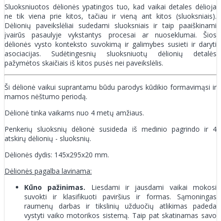
Sluoksniuotos dėlionės ypatingos tuo, kad vaikai detales dėlioja
ne tik viena prie kitos, tačiau ir vieną ant kitos (sluoksniais).
Dėlionių paveikslėliai sudedami sluoksniais ir taip paaiškinami
įvairūs pasaulyje vykstantys procesai ar nuoseklumai. Šios
dėlionės vysto konteksto suvokimą ir galimybes susieti ir daryti
asociacijas. Sudėtingesnių sluoksniuotų dėlionių detalės
pažymėtos skaičiais iš kitos pusės nei paveikslėlis.
Ši dėlionė vaikui suprantamu būdu parodys kūdikio formavimąsi ir
mamos nėštumo periodą.
Dėlionė tinka vaikams nuo 4 metų amžiaus.
Penkerių sluoksnių dėlionė susideda iš medinio pagrindo ir 4
atskirų dėlionių - sluoksnių.
Dėlionės dydis: 145x295x20 mm.
Dėlionės pagalba lavinama:
Kūno pažinimas.
Liesdami ir jausdami vaikai mokosi
suvokti ir klasifikuoti paviršius ir formas. Sąmoningas
raumenų darbas ir tikslinių užduočių atlikimas padeda
vystyti vaiko motorikos sistemą. Taip pat skatinamas savo