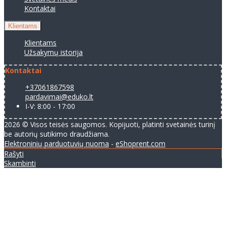
Kontaktai
Klientams
Klientams
Užsakymų istorija
Kontaktai
+37061867598
pardavimai@eduko.lt
I-V: 8:00 - 17:00
2026 © Visos teisės saugomos. Kopijuoti, platinti svetainės turinį
be autorių sutikimo draudžiama.
Elektroninių parduotuvių nuoma
-
eShoprent.com
Rašyti
Skambinti