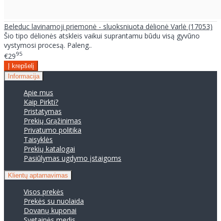
Beleduc lavinamoji priemonė - sluoksniuota dėlionė Varlė (17053)
Šio tipo dėlionės atskleis vaikui suprantamu būdu visą gyvūno
vystymosi procesą. Paleng..
95
€29
Informacija
Apie mus
Kaip Pirkti?
Pristatymas
Prekių Grąžinimas
Privatumo politika
Taisyklės
Prekių katalogai
Pasiūlymas ugdymo įstaigoms
Klientų aptarnavimas
Visos prekės
Prekės su nuolaida
Dovanų kuponai
Svetainės medis