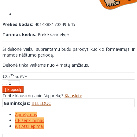
Prekės kodas:
4014888170249-645
Turimas kiekis:
Prekė sandėlyje
Ši dėlionė vaikui suprantamu būdu parodys kūdikio formavimąsi ir
mamos nėštumo periodą.
Dėlionė tinka vaikams nuo 4 metų amžiaus.
95
€25
su PVM
Turite klausimų apie šią prekę?
Klauskite
Gamintojas:
BELEDUC
Aprašymas
CE ženklinimas
(0) Atsiliepimai