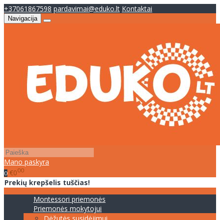
+37061867598
pardavimai@eduko.lt
Kontaktai
Navigacija
Mano paskyra
00
€0
0
Prekių krepšelis tuščias!
Montessori priemonės
Priemonės mokytojui
Dėžutės susidėjimui