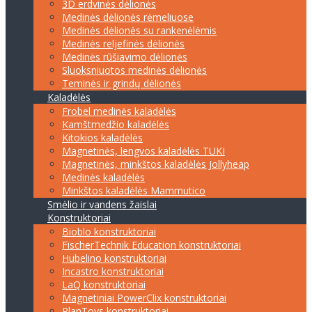
3D erdvinės dėlionės
Medinės dėlionės rėmeliuose
Medinės dėlionės su rankenėlėmis
Medinės reljefinės dėlionės
Medinės rūšiavimo dėlionės
Sluoksniuotos medinės dėlionės
Teminės ir grindų dėlionės
Kaladėlės
Frobel medinės kaladėlės
Kamštmedžio kaladėlės
Kitokios kaladėlės
Magnetinės, lengvos kaladėlės TUKI
Magnetinės, minkštos kaladėlės Jollyheap
Medinės kaladėlės
Minkštos kaladėlės Mammutico
Smėlio ir vandens žaislai
Konstruktoriai
Bioblo konstruktoriai
FischerTechnik Education konstruktoriai
Hubelino konstruktoriai
Incastro konstruktoriai
LaQ konstruktoriai
Magnetiniai PowerClix konstruktoriai
PlanToys konstruktoriai