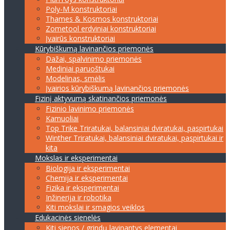
Poly-M konstruktoriai
Thames & Kosmos konstruktoriai
Zometool erdviniai konstruktoriai
Įvairūs konstruktoriai
Kūrybiškumą lavinančios priemonės
Dažai, spalvinimo priemonės
Mediniai paruoštukai
Modelinas, smėlis
Įvairios kūrybiškumą lavinančios priemonės
Fizinį aktyvumą skatinančios priemonės
Fizinio lavinimo priemonės
Kamuoliai
Top Trike Triratukai, balansiniai dviratukai, paspirtukai
Winther Triratukai, balansiniai dviratukai, paspirtukai ir
kita
Mokslas ir eksperimentai
Biologija ir eksperimentai
Chemija ir eksperimentai
Fizika ir eksperimentai
Inžinerija ir robotika
Kiti mokslai ir smagios veiklos
Edukacinės sienelės
Kiti sienos / grindų lavinantys elementai