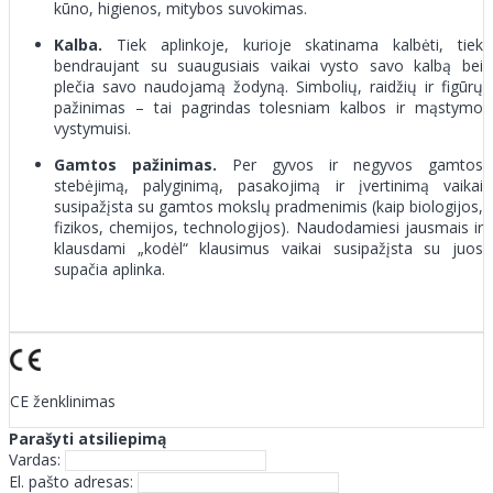
kūno, higienos, mitybos suvokimas.
Kalba.
Tiek aplinkoje, kurioje skatinama kalbėti, tiek
bendraujant su suaugusiais vaikai vysto savo kalbą bei
plečia savo naudojamą žodyną. Simbolių, raidžių ir figūrų
pažinimas – tai pagrindas tolesniam kalbos ir mąstymo
vystymuisi.
Gamtos pažinimas.
Per gyvos ir negyvos gamtos
stebėjimą, palyginimą, pasakojimą ir įvertinimą vaikai
susipažįsta su gamtos mokslų pradmenimis (kaip biologijos,
fizikos, chemijos, technologijos). Naudodamiesi jausmais ir
klausdami „kodėl“ klausimus vaikai susipažįsta su juos
supačia aplinka.
CE ženklinimas
Parašyti atsiliepimą
Vardas:
El. pašto adresas: