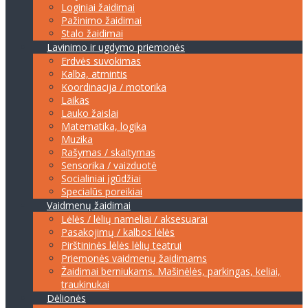
Loginiai žaidimai
Pažinimo žaidimai
Stalo žaidimai
Lavinimo ir ugdymo priemonės
Erdvės suvokimas
Kalba, atmintis
Koordinacija / motorika
Laikas
Lauko žaislai
Matematika, logika
Muzika
Rašymas / skaitymas
Sensorika / vaizduotė
Socialiniai įgūdžiai
Specialūs poreikiai
Vaidmenų žaidimai
Lėlės / lėlių nameliai / aksesuarai
Pasakojimų / kalbos lėlės
Pirštininės lėlės lėlių teatrui
Priemonės vaidmenų žaidimams
Žaidimai berniukams. Mašinėlės, parkingas, keliai,
traukinukai
Dėlionės