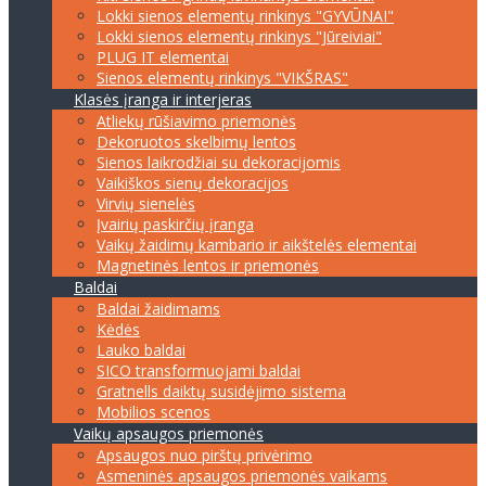
Lokki sienos elementų rinkinys "GYVŪNAI"
Lokki sienos elementų rinkinys "Jūreiviai"
PLUG IT elementai
Sienos elementų rinkinys "VIKŠRAS"
Klasės įranga ir interjeras
Atliekų rūšiavimo priemonės
Dekoruotos skelbimų lentos
Sienos laikrodžiai su dekoracijomis
Vaikiškos sienų dekoracijos
Virvių sienelės
Įvairių paskirčių įranga
Vaikų žaidimų kambario ir aikštelės elementai
Magnetinės lentos ir priemonės
Baldai
Baldai žaidimams
Kėdės
Lauko baldai
SICO transformuojami baldai
Gratnells daiktų susidėjimo sistema
Mobilios scenos
Vaikų apsaugos priemonės
Apsaugos nuo pirštų privėrimo
Asmeninės apsaugos priemonės vaikams