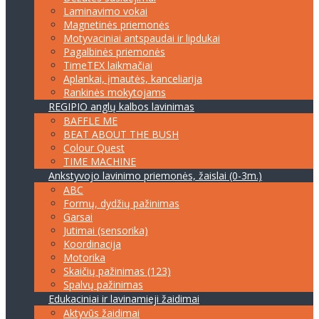
Laminavimo vokai
Magnetinės priemonės
Motyvaciniai antspaudai ir lipdukai
Pagalbinės priemonės
TimeTEX laikmačiai
Aplankai, įmautės, kanceliarija
Rankinės mokytojams
REGIPIO anglų kalbos lavinimas
BAFFLE ME
BEAT ABOUT THE BUSH
Colour Quest
TIME MACHINE
Ankstyvojo lavinimo priemonės, žaislai (0-3m.)
ABC
Formų, dydžių pažinimas
Garsai
Jutimai (sensorika)
Koordinacija
Motorika
Skaičių pažinimas (123)
Spalvų pažinimas
Edukaciniai ir lavinamieji žaidimai
Aktyvūs žaidimai