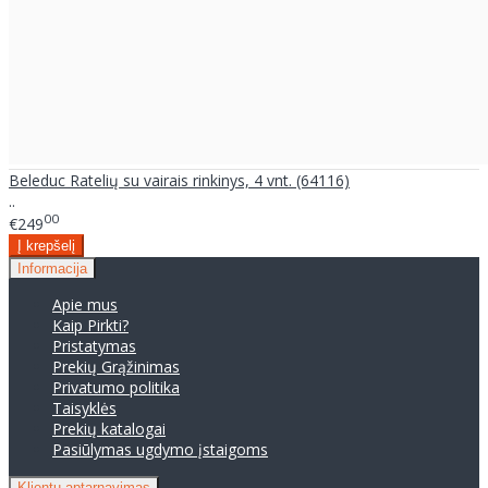
Beleduc Ratelių su vairais rinkinys, 4 vnt. (64116)
..
00
€249
Informacija
Apie mus
Kaip Pirkti?
Pristatymas
Prekių Grąžinimas
Privatumo politika
Taisyklės
Prekių katalogai
Pasiūlymas ugdymo įstaigoms
Klientų aptarnavimas