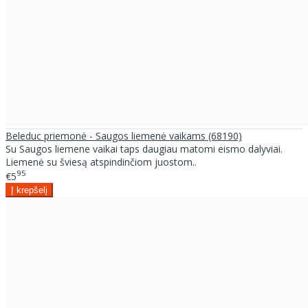
Beleduc priemonė - Saugos liemenė vaikams (68190)
Su Saugos liemene vaikai taps daugiau matomi eismo dalyviai.
Liemenė su šviesą atspindinčiom juostom..
95
€5