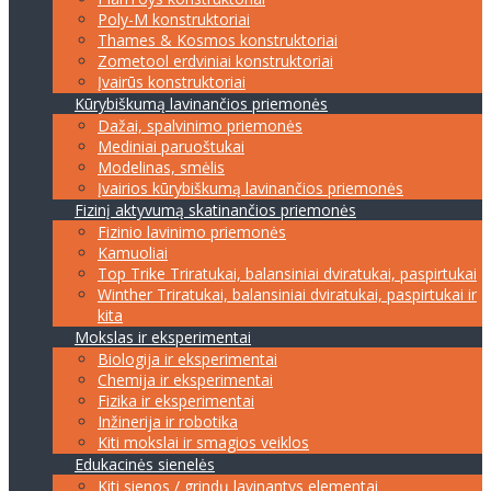
Poly-M konstruktoriai
Thames & Kosmos konstruktoriai
Zometool erdviniai konstruktoriai
Įvairūs konstruktoriai
Kūrybiškumą lavinančios priemonės
Dažai, spalvinimo priemonės
Mediniai paruoštukai
Modelinas, smėlis
Įvairios kūrybiškumą lavinančios priemonės
Fizinį aktyvumą skatinančios priemonės
Fizinio lavinimo priemonės
Kamuoliai
Top Trike Triratukai, balansiniai dviratukai, paspirtukai
Winther Triratukai, balansiniai dviratukai, paspirtukai ir
kita
Mokslas ir eksperimentai
Biologija ir eksperimentai
Chemija ir eksperimentai
Fizika ir eksperimentai
Inžinerija ir robotika
Kiti mokslai ir smagios veiklos
Edukacinės sienelės
Kiti sienos / grindų lavinantys elementai