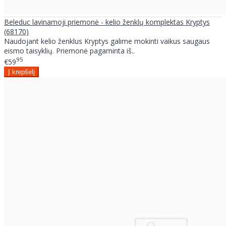
Beleduc lavinamoji priemonė - kelio ženklų komplektas Kryptys
(68170)
Naudojant kelio ženklus Kryptys galime mokinti vaikus saugaus
eismo taisyklių. Priemonė pagaminta iš..
95
€59