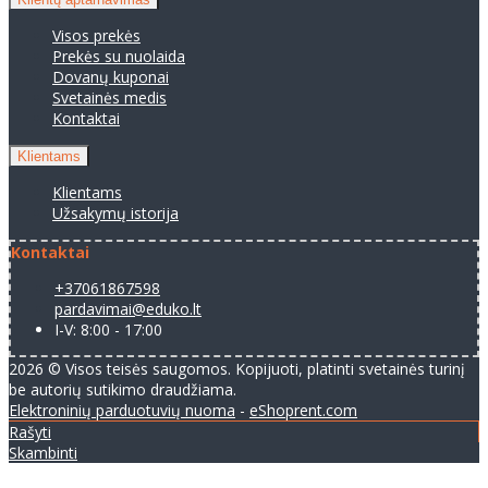
Visos prekės
Prekės su nuolaida
Dovanų kuponai
Svetainės medis
Kontaktai
Klientams
Klientams
Užsakymų istorija
Kontaktai
+37061867598
pardavimai@eduko.lt
I-V: 8:00 - 17:00
2026 © Visos teisės saugomos. Kopijuoti, platinti svetainės turinį
be autorių sutikimo draudžiama.
Elektroninių parduotuvių nuoma
-
eShoprent.com
Rašyti
Skambinti