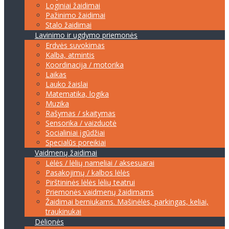
Loginiai žaidimai
Pažinimo žaidimai
Stalo žaidimai
Lavinimo ir ugdymo priemonės
Erdvės suvokimas
Kalba, atmintis
Koordinacija / motorika
Laikas
Lauko žaislai
Matematika, logika
Muzika
Rašymas / skaitymas
Sensorika / vaizduotė
Socialiniai įgūdžiai
Specialūs poreikiai
Vaidmenų žaidimai
Lėlės / lėlių nameliai / aksesuarai
Pasakojimų / kalbos lėlės
Pirštininės lėlės lėlių teatrui
Priemonės vaidmenų žaidimams
Žaidimai berniukams. Mašinėlės, parkingas, keliai,
traukinukai
Dėlionės