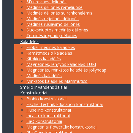
3D erdvinės dėlionės
Medinės dėlionės rėmeliuose
Medinės dėlionės su rankenėlėmis
Medinės reljefinės dėlionės
Medinės rūšiavimo dėlionės
Sluoksniuotos medinės dėlionės
Teminės ir grindų dėlionės
Kaladėlės
Frobel medinės kaladėlės
Kamštmedžio kaladėlės
Kitokios kaladėlės
Magnetinės, lengvos kaladėlės TUKI
Magnetinės, minkštos kaladėlės Jollyheap
Medinės kaladėlės
Minkštos kaladėlės Mammutico
Smėlio ir vandens žaislai
Konstruktoriai
Bioblo konstruktoriai
FischerTechnik Education konstruktoriai
Hubelino konstruktoriai
Incastro konstruktoriai
LaQ konstruktoriai
Magnetiniai PowerClix konstruktoriai
PlanToys konstruktoriai