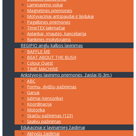
Laminavimo vokai
Magnetinės priemonės
Motyvaciniai antspaudai ir lipdukai
Pagalbinės priemonės
TimeTEX laikmačiai
Aplankai, įmautės, kanceliarija
Rankinės mokytojams
REGIPIO anglų kalbos lavinimas
BAFFLE ME
BEAT ABOUT THE BUSH
Colour Quest
TIME MACHINE
Ankstyvojo lavinimo priemonės, žaislai (0-3m.)
ABC
Formų, dydžių pažinimas
Garsai
Jutimai (sensorika)
Koordinacija
Motorika
Skaičių pažinimas (123)
Spalvų pažinimas
Edukaciniai ir lavinamieji žaidimai
Aktyvūs žaidimai