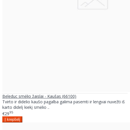
Beleduc smėlio žaislai - Kaušas (66100)
Tvirto ir didelio kaušo pagalba galima pasemti ir lengvai nuvežti iš
karto didelį kiekį smėlio ..
95
€29