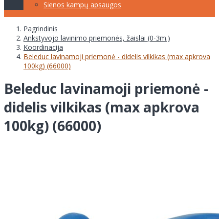
Sienos kampų apsaugos
Pagrindinis
Ankstyvojo lavinimo priemonės, žaislai (0-3m.)
Koordinacija
Beleduc lavinamoji priemonė - didelis vilkikas (max apkrova
100kg) (66000)
Beleduc lavinamoji priemonė -
didelis vilkikas (max apkrova
100kg) (66000)