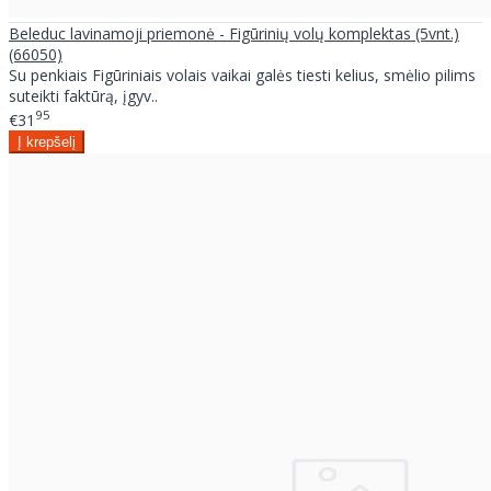
Beleduc lavinamoji priemonė - Figūrinių volų komplektas (5vnt.)
(66050)
Su penkiais Figūriniais volais vaikai galės tiesti kelius, smėlio pilims
suteikti faktūrą, įgyv..
95
€31