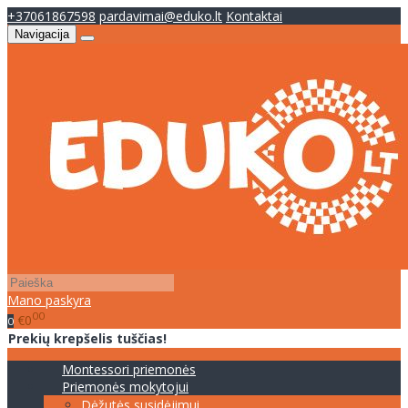
+37061867598
pardavimai@eduko.lt
Kontaktai
Navigacija
Mano paskyra
00
€0
0
Prekių krepšelis tuščias!
Montessori priemonės
Priemonės mokytojui
Dėžutės susidėjimui