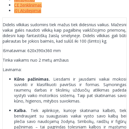
CE ženklinimas
(0) Atsiliepimai
Didelis vilkikas sudomins tiek mažus tiek didesnius vaikus. Mažesni
vaikai galės naudoti vilkiką kaip pagalbinę vaikščiojimo priemonę,
didesni kaip fantastišką žaislą smėlynėje. Didelis vilkikas gali būti
pakrautas be jokios baimės, kad sulūš iki 100 (šimto) kg.
Išmatavimai: 620x390x360 mm
Tinka vaikams nuo 2 metų amžiaus
Lavinama:
Kūno pažinimas.
Liesdami ir jausdami vaikai mokosi
suvokti ir klasifikuoti paviršius ir formas. Sąmoningas
raumenų darbas ir tikslinių užduočių atlikimas padeda
vystyti vaiko motorikos sistemą. Taip pat skatinamas savo
kūno, higienos, mitybos suvokimas.
Kalba.
Tiek aplinkoje, kurioje skatinama kalbėti, tiek
bendraujant su suaugusiais vaikai vysto savo kalbą bei
plečia savo naudojamą žodyną. Simbolių, raidžių ir figūrų
pažinimas – tai pagrindas tolesniam kalbos ir mąstymo