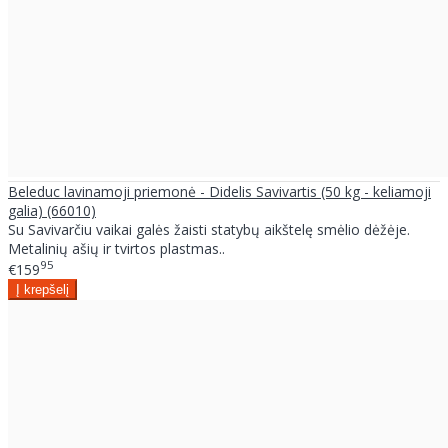
Beleduc lavinamoji priemonė - Didelis Savivartis (50 kg - keliamoji
galia) (66010)
Su Savivarčiu vaikai galės žaisti statybų aikštelę smėlio dėžėje.
Metalinių ašių ir tvirtos plastmas..
95
€159