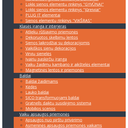
Lokki sienos elementų rinkinys "GYVŪNAI"
Lokki sienos elementų rinkinys "Jūreiviai"
PLUG IT elementai
Sienos elementų rinkinys "VIKŠRAS"
Klasės įranga ir interjeras
Atliekų rūšiavimo priemonės
Dekoruotos skelbimų lentos
Sienos laikrodžiai su dekoracijomis
Vaikiškos sienų dekoracijos
Virvių sienelės
Įvairių paskirčių įranga
Vaikų žaidimų kambario ir aikštelės elementai
Magnetinės lentos ir priemonės
Baldai
Baldai žaidimams
Kėdės
Lauko baldai
SICO transformuojami baldai
Gratnells daiktų susidėjimo sistema
Mobilios scenos
Vaikų apsaugos priemonės
Apsaugos nuo pirštų privėrimo
Asmeninės apsaugos priemonės vaikams