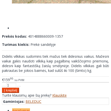
Prekės kodas:
4014888660009-1357
Turimas kiekis:
Prekė sandėlyje
Didelis vilkikas sudomins tiek mažus tiek didesnius vaikus. Mažesni
vaikai galės naudoti vilkiką kaip pagalbinę vaikščiojimo priemonę,
didesni kaip fantastišką žaislą smėlynėje. Didelis vilkikas gali būti
pakrautas be jokios baimės, kad sulūš iki 100 (šimto) kg.
95
€159
su PVM
Turite klausimų apie šią prekę?
Klauskite
Gamintojas:
BELEDUC
Aprašymas