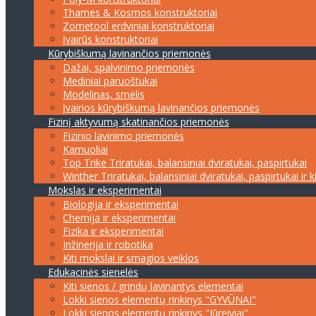
Thames & Kosmos konstruktoriai
Zometool erdviniai konstruktoriai
Įvairūs konstruktoriai
Kūrybiškumą lavinančios priemonės
Dažai, spalvinimo priemonės
Mediniai paruoštukai
Modelinas, smėlis
Įvairios kūrybiškumą lavinančios priemonės
Fizinį aktyvumą skatinančios priemonės
Fizinio lavinimo priemonės
Kamuoliai
Top Trike Triratukai, balansiniai dviratukai, paspirtukai
Winther Triratukai, balansiniai dviratukai, paspirtukai ir k
Mokslas ir eksperimentai
Biologija ir eksperimentai
Chemija ir eksperimentai
Fizika ir eksperimentai
Inžinerija ir robotika
Kiti mokslai ir smagios veiklos
Edukacinės sienelės
Kiti sienos / grindų lavinantys elementai
Lokki sienos elementų rinkinys "GYVŪNAI"
Lokki sienos elementų rinkinys "Jūreiviai"