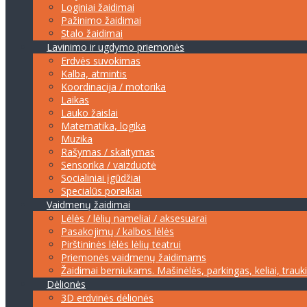
Loginiai žaidimai
Pažinimo žaidimai
Stalo žaidimai
Lavinimo ir ugdymo priemonės
Erdvės suvokimas
Kalba, atmintis
Koordinacija / motorika
Laikas
Lauko žaislai
Matematika, logika
Muzika
Rašymas / skaitymas
Sensorika / vaizduotė
Socialiniai įgūdžiai
Specialūs poreikiai
Vaidmenų žaidimai
Lėlės / lėlių nameliai / aksesuarai
Pasakojimų / kalbos lėlės
Pirštininės lėlės lėlių teatrui
Priemonės vaidmenų žaidimams
Žaidimai berniukams. Mašinėlės, parkingas, keliai, trauk
Dėlionės
3D erdvinės dėlionės