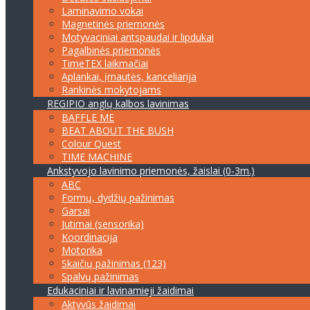
Laminavimo vokai
Magnetinės priemonės
Motyvaciniai antspaudai ir lipdukai
Pagalbinės priemonės
TimeTEX laikmačiai
Aplankai, įmautės, kanceliarija
Rankinės mokytojams
REGIPIO anglų kalbos lavinimas
BAFFLE ME
BEAT ABOUT THE BUSH
Colour Quest
TIME MACHINE
Ankstyvojo lavinimo priemonės, žaislai (0-3m.)
ABC
Formų, dydžių pažinimas
Garsai
Jutimai (sensorika)
Koordinacija
Motorika
Skaičių pažinimas (123)
Spalvų pažinimas
Edukaciniai ir lavinamieji žaidimai
Aktyvūs žaidimai