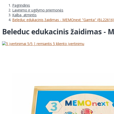
Pagrindinis
Lavinimo ir ugdymo priemonės
Kalba, atmintis
Beleduc edukacinis žaidimas - MEMOnext "Gamta" (BL22616
Beleduc edukacinis žaidimas -
5
/5 | remiantis
5
kliento įvertinimu