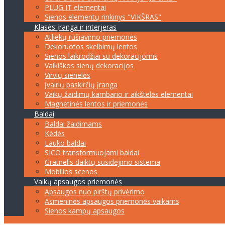
PLUG IT elementai
Sienos elementų rinkinys "VIKŠRAS"
Klasės įranga ir interjeras
Atliekų rūšiavimo priemonės
Dekoruotos skelbimų lentos
Sienos laikrodžiai su dekoracijomis
Vaikiškos sienų dekoracijos
Virvių sienelės
Įvairių paskirčių įranga
Vaikų žaidimų kambario ir aikštelės elementai
Magnetinės lentos ir priemonės
Baldai
Baldai žaidimams
Kėdės
Lauko baldai
SICO transformuojami baldai
Gratnells daiktų susidėjimo sistema
Mobilios scenos
Vaikų apsaugos priemonės
Apsaugos nuo pirštų privėrimo
Asmeninės apsaugos priemonės vaikams
Sienos kampų apsaugos