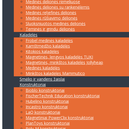
Medinės dėlionės rėmeliuose
Medinės dėlionės su rankenėlėmis
Medinės reljefinės dėlionės
Medinės rūšiavimo dėlionės
Sluoksniuotos medinės dėlionės
Teminės ir grindų dėlionės
Kaladėlės
Frobel medinės kaladėlės
Kamštmedžio kaladėlės
Kitokios kaladėlės
Magnetinės, lengvos kaladėlės TUKI
Magnetinės, minkštos kaladėlės Jollyheap
Medinės kaladėlės
Minkštos kaladėlės Mammutico
Smėlio ir vandens žaislai
Konstruktoriai
Bioblo konstruktoriai
FischerTechnik Education konstruktoriai
Hubelino konstruktoriai
Incastro konstruktoriai
LaQ konstruktoriai
Magnetiniai PowerClix konstruktoriai
PlanToys konstruktoriai
Poly-M konstruktoriai