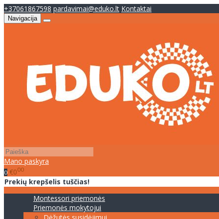
+37061867598
pardavimai@eduko.lt
Kontaktai
Navigacija
Mano paskyra
00
€0
0
Prekių krepšelis tuščias!
Montessori priemonės
Priemonės mokytojui
Dėžutės susidėjimui