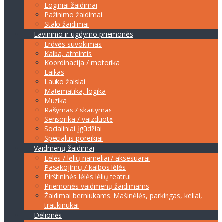
Loginiai žaidimai
Pažinimo žaidimai
Stalo žaidimai
Lavinimo ir ugdymo priemonės
Erdvės suvokimas
Kalba, atmintis
Koordinacija / motorika
Laikas
Lauko žaislai
Matematika, logika
Muzika
Rašymas / skaitymas
Sensorika / vaizduotė
Socialiniai įgūdžiai
Specialūs poreikiai
Vaidmenų žaidimai
Lėlės / lėlių nameliai / aksesuarai
Pasakojimų / kalbos lėlės
Pirštininės lėlės lėlių teatrui
Priemonės vaidmenų žaidimams
Žaidimai berniukams. Mašinėlės, parkingas, keliai,
traukinukai
Dėlionės