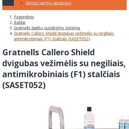
Sienos kampų apsaugos
Pagrindinis
Baldai
Gratnells daiktų susidėjimo sistema
Gratnells Callero Shield dvigubas vežimėlis su negiliais,
antimikrobiniais (F1) stalčiais (SASET052)
Gratnells Callero Shield
dvigubas vežimėlis su negiliais,
antimikrobiniais (F1) stalčiais
(SASET052)