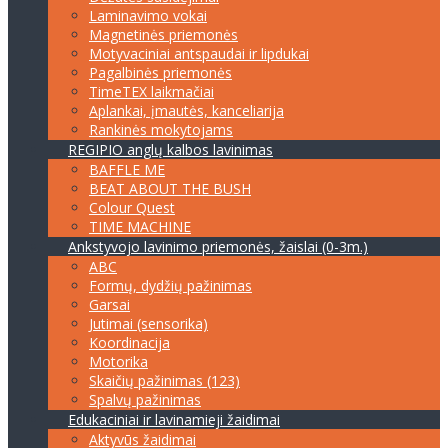
Laminavimo vokai
Magnetinės priemonės
Motyvaciniai antspaudai ir lipdukai
Pagalbinės priemonės
TimeTEX laikmačiai
Aplankai, įmautės, kanceliarija
Rankinės mokytojams
REGIPIO anglų kalbos lavinimas
BAFFLE ME
BEAT ABOUT THE BUSH
Colour Quest
TIME MACHINE
Ankstyvojo lavinimo priemonės, žaislai (0-3m.)
ABC
Formų, dydžių pažinimas
Garsai
Jutimai (sensorika)
Koordinacija
Motorika
Skaičių pažinimas (123)
Spalvų pažinimas
Edukaciniai ir lavinamieji žaidimai
Aktyvūs žaidimai