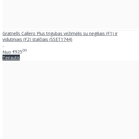
Gratnells Callero Plus trigubas vežimėlis su negiliais (F1) ir
vidutiniais (F2) stalčiais (SSET1744)
..
00
Nuo
€925
Teirautis