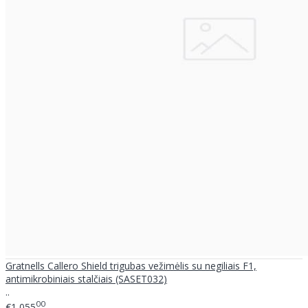
Gratnells Callero Shield trigubas vežimėlis su negiliais F1,
antimikrobiniais stalčiais (SASET032)
..
00
€1,055