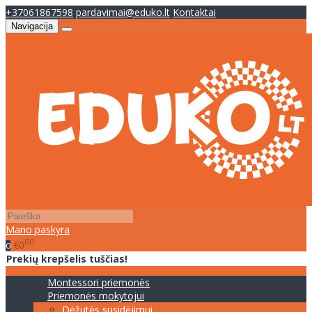
+37061867598
pardavimai@eduko.lt
Kontaktai
Navigacija
Mano paskyra
00
€0
0
Prekių krepšelis tuščias!
Montessori priemonės
Priemonės mokytojui
Dėžutės susidėjimui