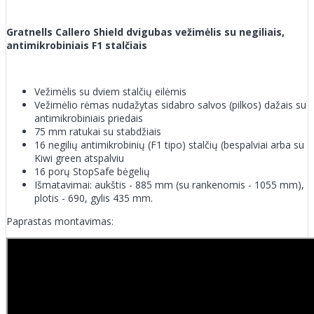
Gratnells Callero Shield dvigubas vežimėlis su negiliais,
antimikrobiniais F1 stalčiais
Vežimėlis su dviem stalčių eilėmis
Vežimėlio rėmas nudažytas sidabro salvos (pilkos) dažais su
antimikrobiniais priedais
75 mm ratukai su stabdžiais
16 negilių antimikrobinių (F1 tipo) stalčių (bespalviai arba su
Kiwi green atspalviu
16 porų StopSafe bėgelių
Išmatavimai: aukštis - 885 mm (su rankenomis - 1055 mm),
plotis - 690, gylis 435 mm.
Paprastas montavimas: