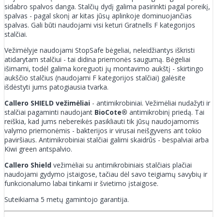
sidabro spalvos danga. Stalčių dydį galima pasirinkti pagal poreikį,
spalvas - pagal skonį ar kitas jūsų aplinkoje dominuojančias
spalvas. Gali būti naudojami visi keturi Gratnells F kategorijos
stalčiai.
Vežimėlyje naudojami StopSafe bėgeliai, neleidžiantys iškristi
atidarytam stalčiui - tai didina priemonės saugumą. Bėgeliai
išimami, todėl galima koreguoti jų montavimo aukštį - skirtingo
aukščio stalčius (naudojami F kategorijos stalčiai) galėsite
išdėstyti jums patogiausia tvarka.
Callero SHIELD vežimėliai
- antimikrobiniai. Vežimėliai nudažyti ir
stalčiai pagaminti naudojant
BioCote®
antimikrobinį priedą. Tai
reiškia, kad jums nebereikės pasikliauti tik jūsų naudojamomis
valymo priemonėmis - bakterijos ir virusai neišgyvens ant tokio
paviršiaus. Antimikrobiniai stalčiai galimi skaidrūs - bespalviai arba
Kiwi green antspalvio.
Callero Shield
vežimėliai su antimikrobiniais stalčiais plačiai
naudojami gydymo įstaigose, tačiau dėl savo teigiamų savybių ir
funkcionalumo labai tinkami ir švietimo įstaigose.
Suteikiama 5 metų gamintojo garantija.