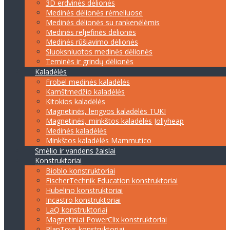
3D erdvinės dėlionės
Medinės dėlionės rėmeliuose
Medinės dėlionės su rankenėlėmis
Medinės reljefinės dėlionės
Medinės rūšiavimo dėlionės
Sluoksniuotos medinės dėlionės
Teminės ir grindų dėlionės
Kaladėlės
Frobel medinės kaladėlės
Kamštmedžio kaladėlės
Kitokios kaladėlės
Magnetinės, lengvos kaladėlės TUKI
Magnetinės, minkštos kaladėlės Jollyheap
Medinės kaladėlės
Minkštos kaladėlės Mammutico
Smėlio ir vandens žaislai
Konstruktoriai
Bioblo konstruktoriai
FischerTechnik Education konstruktoriai
Hubelino konstruktoriai
Incastro konstruktoriai
LaQ konstruktoriai
Magnetiniai PowerClix konstruktoriai
PlanToys konstruktoriai