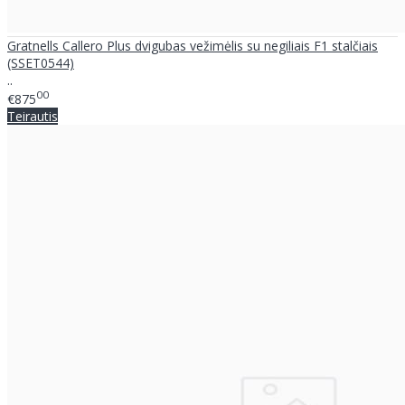
Gratnells Callero Plus dvigubas vežimėlis su negiliais F1 stalčiais
(SSET0544)
..
00
€875
Teirautis