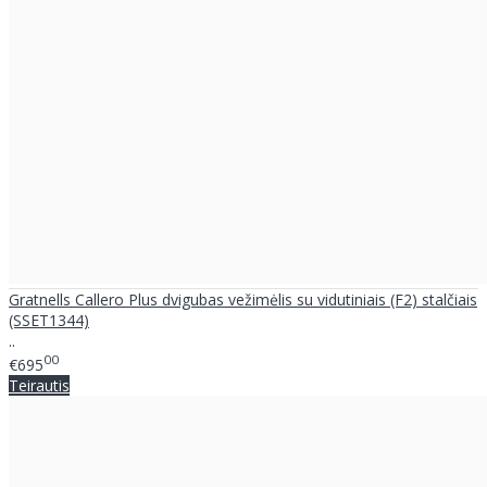
Gratnells Callero Plus dvigubas vežimėlis su vidutiniais (F2) stalčiais
(SSET1344)
..
00
€695
Teirautis