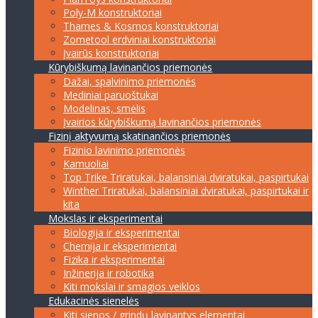
Poly-M konstruktoriai
Thames & Kosmos konstruktoriai
Zometool erdviniai konstruktoriai
Įvairūs konstruktoriai
Kūrybiškumą lavinančios priemonės
Dažai, spalvinimo priemonės
Mediniai paruoštukai
Modelinas, smėlis
Įvairios kūrybiškumą lavinančios priemonės
Fizinį aktyvumą skatinančios priemonės
Fizinio lavinimo priemonės
Kamuoliai
Top Trike Triratukai, balansiniai dviratukai, paspirtukai
Winther Triratukai, balansiniai dviratukai, paspirtukai ir
kita
Mokslas ir eksperimentai
Biologija ir eksperimentai
Chemija ir eksperimentai
Fizika ir eksperimentai
Inžinerija ir robotika
Kiti mokslai ir smagios veiklos
Edukacinės sienelės
Kiti sienos / grindų lavinantys elementai