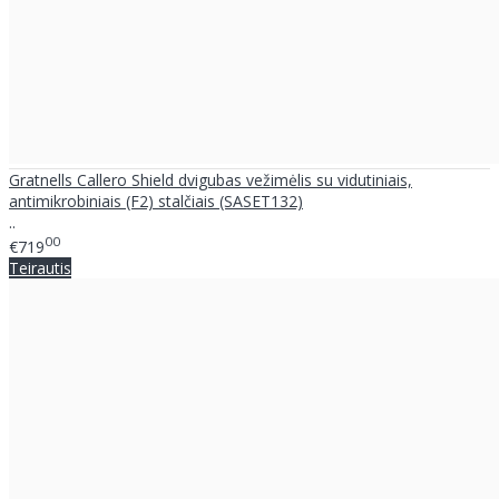
Gratnells Callero Shield dvigubas vežimėlis su vidutiniais,
antimikrobiniais (F2) stalčiais (SASET132)
..
00
€719
Teirautis