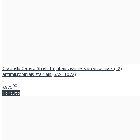
Gratnells Callero Shield trigubas vežimėlis su vidutiniais (F2)
antimikrobiniais stalčiais (SASET072)
..
00
€875
Teirautis