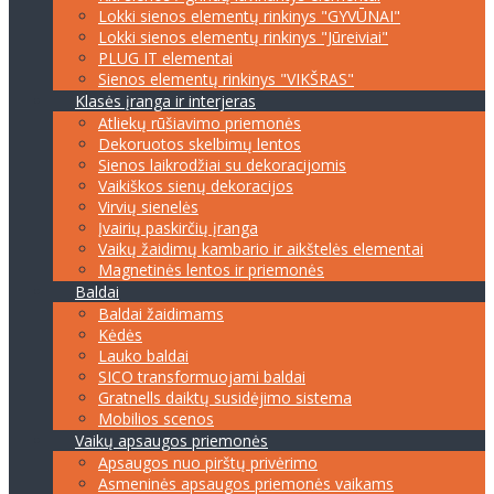
Lokki sienos elementų rinkinys "GYVŪNAI"
Lokki sienos elementų rinkinys "Jūreiviai"
PLUG IT elementai
Sienos elementų rinkinys "VIKŠRAS"
Klasės įranga ir interjeras
Atliekų rūšiavimo priemonės
Dekoruotos skelbimų lentos
Sienos laikrodžiai su dekoracijomis
Vaikiškos sienų dekoracijos
Virvių sienelės
Įvairių paskirčių įranga
Vaikų žaidimų kambario ir aikštelės elementai
Magnetinės lentos ir priemonės
Baldai
Baldai žaidimams
Kėdės
Lauko baldai
SICO transformuojami baldai
Gratnells daiktų susidėjimo sistema
Mobilios scenos
Vaikų apsaugos priemonės
Apsaugos nuo pirštų privėrimo
Asmeninės apsaugos priemonės vaikams