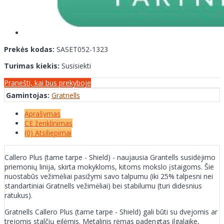
Prekės kodas:
SASET052-1323
Turimas kiekis:
Susisiekti
Pranešti, kai bus prekyboje
Gamintojas:
Gratnells
Aprašymas
CE ženklinimas
(0) Atsiliepimai
Callero Plus (tame tarpe - Shield) - naujausia Grantells susidėjimo
priemonių linija, skirta mokykloms, kitoms mokslo įstaigoms. Šie
nuostabūs vežimėliai pasižymi savo talpumu (iki 25% talpesni nei
standartiniai Gratnells vežimėliai) bei stabilumu (turi didesnius
ratukus).
Gratnells Callero Plus (tame tarpe - Shield) gali būti su dvejomis ar
trejomis stalčių eilėmis. Metalinis rėmas padengtas ilgalaike,