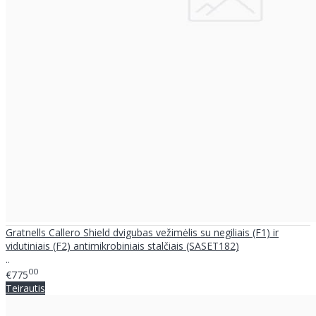
Gratnells Callero Shield dvigubas vežimėlis su negiliais (F1) ir
vidutiniais (F2) antimikrobiniais stalčiais (SASET182)
..
00
€775
Teirautis