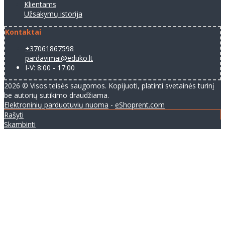
Klientams
Užsakymų istorija
Kontaktai
+37061867598
pardavimai@eduko.lt
I-V: 8:00 - 17:00
2026 © Visos teisės saugomos. Kopijuoti, platinti svetainės turinį
be autorių sutikimo draudžiama.
Elektroninių parduotuvių nuoma
-
eShoprent.com
Rašyti
Skambinti