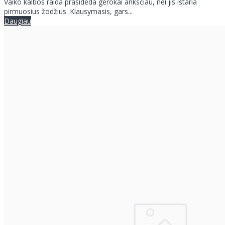
Vaiko kalbos raida prasideda gerokai anksčiau, nei jis ištaria
pirmuosius žodžius. Klausymasis, gars...
Daugiau