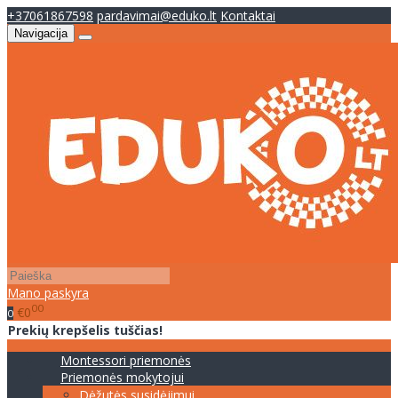
+37061867598
pardavimai@eduko.lt
Kontaktai
Navigacija
Mano paskyra
00
€0
0
Prekių krepšelis tuščias!
Montessori priemonės
Priemonės mokytojui
Dėžutės susidėjimui