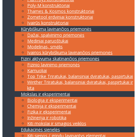
Poly-M konstruktoriai
Thames & Kosmos konstruktoriai
Zometool erdviniai konstruktoriai
Įvairūs konstruktoriai
Kūrybiškumą lavinančios priemonės
Dažai, spalvinimo priemonės
Mediniai paruoštukai
Modelinas, smėlis
Įvairios kūrybiškumą lavinančios priemonės
Fizinį aktyvumą skatinančios priemonės
Fizinio lavinimo priemonės
Kamuoliai
Top Trike Triratukai, balansiniai dviratukai, paspirtukai
Winther Triratukai, balansiniai dviratukai, paspirtukai ir
kita
Mokslas ir eksperimentai
Biologija ir eksperimentai
Chemija ir eksperimentai
Fizika ir eksperimentai
Inžinerija ir robotika
Kiti mokslai ir smagios veiklos
Edukacinės sienelės
Kiti sienos / grindų lavinantys elementai