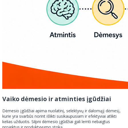
Vaiko dėmesio ir atminties įgūdžiai
Dėmesio įgūdžiai apima nuolatinį, selektyvų ir dalomąjį dėmesį,
kurie yra svarbūs norint išlikti susikaupusiam ir efektyviai atlikti
kelias užduotis. Silpni dėmesio įgūdžiai gali lemti nebaigtus
projektus ir produktyvumo stoką.