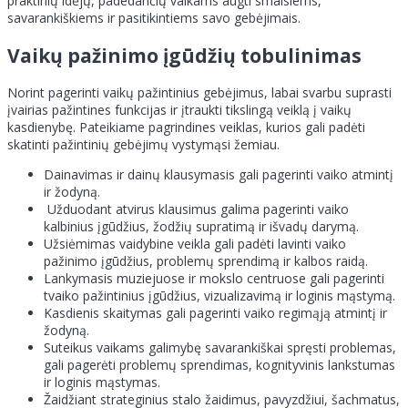
praktinių idėjų, padedančių vaikams augti smalsiems,
savarankiškiems ir pasitikintiems savo gebėjimais.
Vaikų pažinimo įgūdžių tobulinimas
Norint pagerinti vaikų pažintinius gebėjimus, labai svarbu suprasti
įvairias pažintines funkcijas ir įtraukti tikslingą veiklą į vaikų
kasdienybę. Pateikiame pagrindines veiklas, kurios gali padėti
skatinti pažintinių gebėjimų vystymąsi žemiau.
Dainavimas ir dainų klausymasis gali pagerinti vaiko atmintį
ir žodyną.
Užduodant atvirus klausimus galima pagerinti vaiko
kalbinius įgūdžius, žodžių supratimą ir išvadų darymą.
Užsiėmimas vaidybine veikla gali padėti lavinti vaiko
pažinimo įgūdžius, problemų sprendimą ir kalbos raidą.
Lankymasis muziejuose ir mokslo centruose gali pagerinti
tvaiko pažintinius įgūdžius, vizualizavimą ir loginis mąstymą.
Kasdienis skaitymas gali pagerinti vaiko regimąją atmintį ir
žodyną.
Suteikus vaikams galimybę savarankiškai spręsti problemas,
gali pagerėti problemų sprendimas, kognityvinis lankstumas
ir loginis mąstymas.
Žaidžiant strateginius stalo žaidimus, pavyzdžiui, šachmatus,