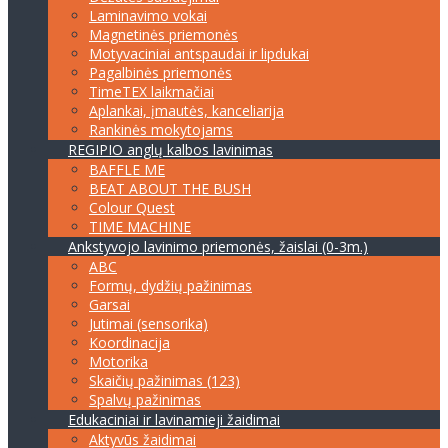
Laminavimo vokai
Magnetinės priemonės
Motyvaciniai antspaudai ir lipdukai
Pagalbinės priemonės
TimeTEX laikmačiai
Aplankai, įmautės, kanceliarija
Rankinės mokytojams
REGIPIO anglų kalbos lavinimas
BAFFLE ME
BEAT ABOUT THE BUSH
Colour Quest
TIME MACHINE
Ankstyvojo lavinimo priemonės, žaislai (0-3m.)
ABC
Formų, dydžių pažinimas
Garsai
Jutimai (sensorika)
Koordinacija
Motorika
Skaičių pažinimas (123)
Spalvų pažinimas
Edukaciniai ir lavinamieji žaidimai
Aktyvūs žaidimai