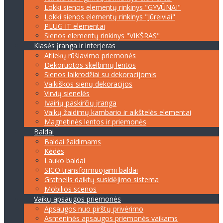
Lokki sienos elementų rinkinys "GYVŪNAI"
Lokki sienos elementų rinkinys "Jūreiviai"
PLUG IT elementai
Sienos elementų rinkinys "VIKŠRAS"
Klasės įranga ir interjeras
Atliekų rūšiavimo priemonės
Dekoruotos skelbimų lentos
Sienos laikrodžiai su dekoracijomis
Vaikiškos sienų dekoracijos
Virvių sienelės
Įvairių paskirčių įranga
Vaikų žaidimų kambario ir aikštelės elementai
Magnetinės lentos ir priemonės
Baldai
Baldai žaidimams
Kėdės
Lauko baldai
SICO transformuojami baldai
Gratnells daiktų susidėjimo sistema
Mobilios scenos
Vaikų apsaugos priemonės
Apsaugos nuo pirštų privėrimo
Asmeninės apsaugos priemonės vaikams