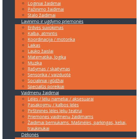
Loginiai žaidimai
Pažinimo žaidimai
Stalo žaidimai
Lavinimo ir ugdymo priemonės
Erdvės suvokimas
Kalba, atmintis
Koordinacija / motorika
Laikas
Lauko žaislai
Matematika, logika
Muzika
Rašymas / skaitymas
Sensorika / vaizduotė
Socialiniai įgūdžiai
Specialūs poreikiai
Vaidmenų žaidimai
Lėlės / lėlių nameliai / aksesuarai
Pasakojimų / kalbos lėlės
Pirštininės lėlės lėlių teatrui
Priemonės vaidmenų žaidimams
Žaidimai berniukams. Mašinėlės, parkingas, keliai,
traukinukai
Dėlionės