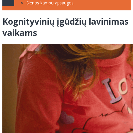
Sienos kampų apsaugos
Kognityvinių įgūdžių lavinimas
vaikams