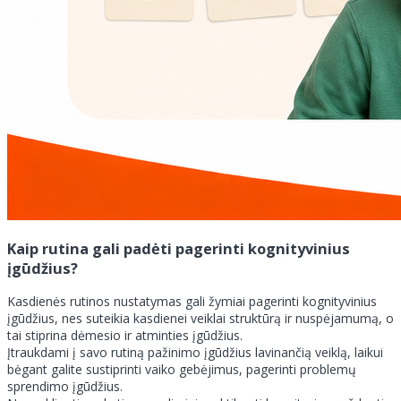
Kaip rutina gali padėti pagerinti kognityvinius
įgūdžius?
Kasdienės rutinos nustatymas gali žymiai pagerinti kognityvinius
įgūdžius, nes suteikia kasdienei veiklai struktūrą ir nuspėjamumą, o
tai stiprina dėmesio ir atminties įgūdžius.
Įtraukdami į savo rutiną pažinimo įgūdžius lavinančią veiklą, laikui
bėgant galite sustiprinti vaiko gebėjimus, pagerinti problemų
sprendimo įgūdžius.