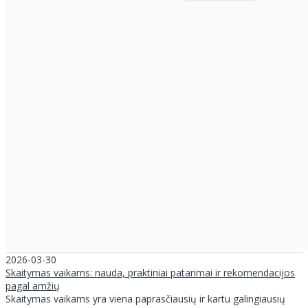
2026-03-30
Skaitymas vaikams: nauda, praktiniai patarimai ir rekomendacijos
pagal amžių
Skaitymas vaikams yra viena paprasčiausių ir kartu galingiausių