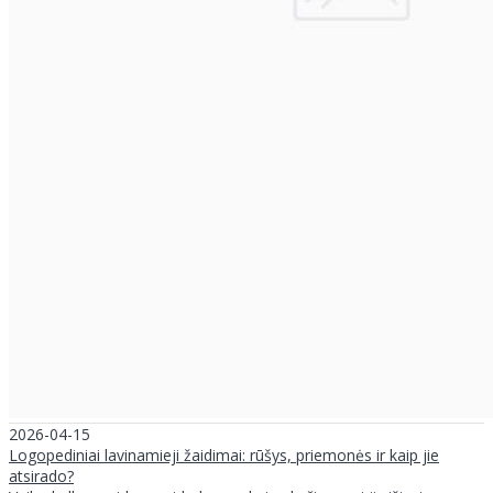
2026-04-15
Logopediniai lavinamieji žaidimai: rūšys, priemonės ir kaip jie
atsirado?