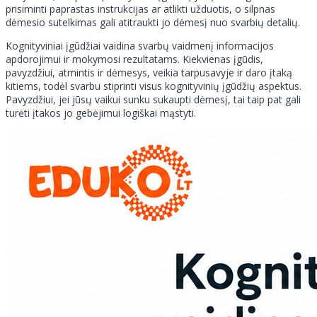
prisiminti paprastas instrukcijas ar atlikti užduotis, o silpnas
dėmesio sutelkimas gali atitraukti jo dėmesį nuo svarbių detalių.
Kognityviniai įgūdžiai vaidina svarbų vaidmenį informacijos
apdorojimui ir mokymosi rezultatams. Kiekvienas įgūdis,
pavyzdžiui, atmintis ir dėmesys, veikia tarpusavyje ir daro įtaką
kitiems, todėl svarbu stiprinti visus kognityvinių įgūdžių aspektus.
Pavyzdžiui, jei jūsų vaikui sunku sukaupti dėmesį, tai taip pat gali
turėti įtakos jo gebėjimui logiškai mąstyti.