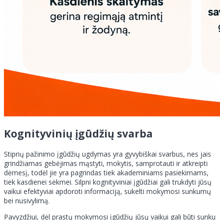
Kognityvinių įgūdžių svarba
Stiprių pažinimo įgūdžių ugdymas yra gyvybiškai svarbus, nes jais
grindžiamas gebėjimas mąstyti, mokytis, samprotauti ir atkreipti
dėmesį, todėl jie yra pagrindas tiek akademiniams pasiekimams,
tiek kasdienei sėkmei. Silpni kognityviniai įgūdžiai gali trukdyti jūsų
vaikui efektyviai apdoroti informaciją, sukelti mokymosi sunkumų
bei nusivylimą.
Pavyzdžiui, dėl prastų mokymosi įgūdžių jūsų vaikui gali būti sunku