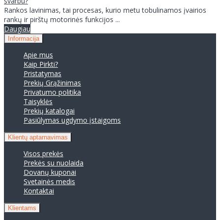
svarbu?
Rankos lavinimas, tai procesas, kurio metu tobulinamos įvairios
rankų ir pirštų motorinės funkcijos ...
Daugiau
Informacija
Apie mus
Kaip Pirkti?
Pristatymas
Prekių Grąžinimas
Privatumo politika
Taisyklės
Prekių katalogai
Pasiūlymas ugdymo įstaigoms
Klientų aptarnavimas
Visos prekės
Prekės su nuolaida
Dovanų kuponai
Svetainės medis
Kontaktai
Klientams