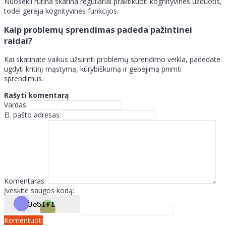
Nuosekli rutina skatina reguliariai praktikuoti kognityvines užduotis,
todėl gerėja kognityvinės funkcijos.
Kaip problemų sprendimas padeda pažintinei
raidai?
Kai skatinate vaikus užsiimti problemų sprendimo veikla, padedate
ugdyti kritinį mąstymą, kūrybiškumą ir gebėjimą priimti
sprendimus.
Rašyti komentarą
Vardas:
El. pašto adresas:
Komentaras:
Įveskite saugos kodą:
Komentuoti