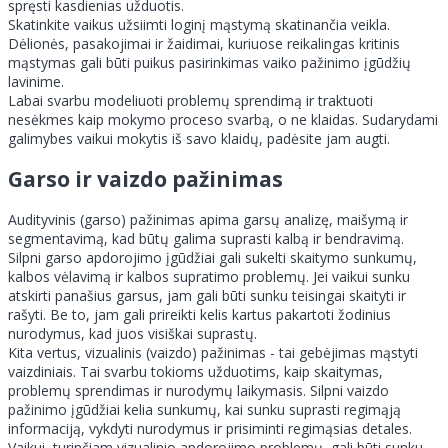
spręsti kasdienias užduotis.
Skatinkite vaikus užsiimti loginį mąstymą skatinančia veikla.
Dėlionės, pasakojimai ir žaidimai, kuriuose reikalingas kritinis
mąstymas gali būti puikus pasirinkimas vaiko pažinimo įgūdžių
lavinime.
Labai svarbu modeliuoti problemų sprendimą ir traktuoti
nesėkmes kaip mokymo proceso svarbą, o ne klaidas. Sudarydami
galimybes vaikui mokytis iš savo klaidų, padėsite jam augti.
Garso ir vaizdo pažinimas
Audityvinis (garso) pažinimas apima garsų analizę, maišymą ir
segmentavimą, kad būtų galima suprasti kalbą ir bendravimą.
Silpni garso apdorojimo įgūdžiai gali sukelti skaitymo sunkumų,
kalbos vėlavimą ir kalbos supratimo problemų. Jei vaikui sunku
atskirti panašius garsus, jam gali būti sunku teisingai skaityti ir
rašyti. Be to, jam gali prireikti kelis kartus pakartoti žodinius
nurodymus, kad juos visiškai suprastų.
Kita vertus, vizualinis (vaizdo) pažinimas - tai gebėjimas mąstyti
vaizdiniais. Tai svarbu tokioms užduotims, kaip skaitymas,
problemų sprendimas ir nurodymų laikymasis. Silpni vaizdo
pažinimo įgūdžiai kelia sunkumų, kai sunku suprasti regimąją
informaciją, vykdyti nurodymus ir prisiminti regimąsias detales.
Vaikui, turinčiam vizualinio apdorojimo problemų, gali būti sunku