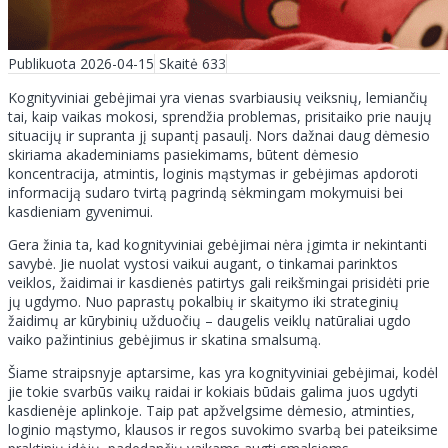
Publikuota 2026-04-15
Skaitė 633
Kognityviniai gebėjimai yra vienas svarbiausių veiksnių, lemiančių
tai, kaip vaikas mokosi, sprendžia problemas, prisitaiko prie naujų
situacijų ir supranta jį supantį pasaulį. Nors dažnai daug dėmesio
skiriama akademiniams pasiekimams, būtent dėmesio
koncentracija, atmintis, loginis mąstymas ir gebėjimas apdoroti
informaciją sudaro tvirtą pagrindą sėkmingam mokymuisi bei
kasdieniam gyvenimui.
Gera žinia ta, kad kognityviniai gebėjimai nėra įgimta ir nekintanti
savybė. Jie nuolat vystosi vaikui augant, o tinkamai parinktos
veiklos, žaidimai ir kasdienės patirtys gali reikšmingai prisidėti prie
jų ugdymo. Nuo paprastų pokalbių ir skaitymo iki strateginių
žaidimų ar kūrybinių užduočių – daugelis veiklų natūraliai ugdo
vaiko pažintinius gebėjimus ir skatina smalsumą.
Šiame straipsnyje aptarsime, kas yra kognityviniai gebėjimai, kodėl
jie tokie svarbūs vaikų raidai ir kokiais būdais galima juos ugdyti
kasdienėje aplinkoje. Taip pat apžvelgsime dėmesio, atminties,
loginio mąstymo, klausos ir regos suvokimo svarbą bei pateiksime