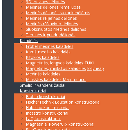
3D erdvinės dėlionės
Medinės dėlionės rėmeliuose
Medinės dėlionės su rankenėlėmis
Medinės reljefinės dėlionės
Medinės rūšiavimo dėlionės
Sluoksniuotos medinės dėlionės
Teminės ir grindų dėlionės
Kaladėlės
Frobel medinės kaladėlės
Kamštmedžio kaladėlės
Kitokios kaladėlės
Magnetinės, lengvos kaladėlės TUKI
Magnetinės, minkštos kaladėlės Jollyheap
Medinės kaladėlės
Minkštos kaladėlės Mammutico
Smėlio ir vandens žaislai
Konstruktoriai
Bioblo konstruktoriai
FischerTechnik Education konstruktoriai
Hubelino konstruktoriai
Incastro konstruktoriai
LaQ konstruktoriai
Magnetiniai PowerClix konstruktoriai
PlanToys konstruktoriai