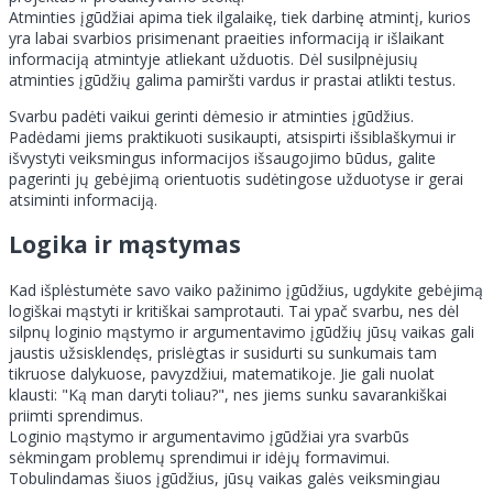
Atminties įgūdžiai apima tiek ilgalaikę, tiek darbinę atmintį, kurios
yra labai svarbios prisimenant praeities informaciją ir išlaikant
informaciją atmintyje atliekant užduotis. Dėl susilpnėjusių
atminties įgūdžių galima pamiršti vardus ir prastai atlikti testus.
Svarbu padėti vaikui gerinti dėmesio ir atminties įgūdžius.
Padėdami jiems praktikuoti susikaupti, atsispirti išsiblaškymui ir
išvystyti veiksmingus informacijos išsaugojimo būdus, galite
pagerinti jų gebėjimą orientuotis sudėtingose užduotyse ir gerai
atsiminti informaciją.
Logika ir mąstymas
Kad išplėstumėte savo vaiko pažinimo įgūdžius, ugdykite gebėjimą
logiškai mąstyti ir kritiškai samprotauti. Tai ypač svarbu, nes dėl
silpnų loginio mąstymo ir argumentavimo įgūdžių jūsų vaikas gali
jaustis užsisklendęs, prislėgtas ir susidurti su sunkumais tam
tikruose dalykuose, pavyzdžiui, matematikoje. Jie gali nuolat
klausti: "Ką man daryti toliau?", nes jiems sunku savarankiškai
priimti sprendimus.
Loginio mąstymo ir argumentavimo įgūdžiai yra svarbūs
sėkmingam problemų sprendimui ir idėjų formavimui.
Tobulindamas šiuos įgūdžius, jūsų vaikas galės veiksmingiau