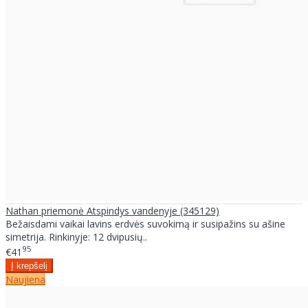
Nathan priemonė Atspindys vandenyje (345129)
Bežaisdami vaikai lavins erdvės suvokimą ir susipažins su ašine
simetrija. Rinkinyje: 12 dvipusių..
95
€41
Naujiena