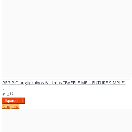
REGIPIO anglų kalbos žaidimas "BAFFLE ME – FUTURE SIMPLE"
..
95
€14
Naujiena