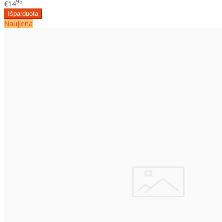
95
€14
Naujiena