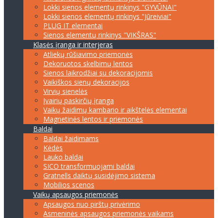
Lokki sienos elementų rinkinys "GYVŪNAI"
Lokki sienos elementų rinkinys "Jūreiviai"
PLUG IT elementai
Sienos elementų rinkinys "VIKŠRAS"
Klasės įranga ir interjeras
Atliekų rūšiavimo priemonės
Dekoruotos skelbimų lentos
Sienos laikrodžiai su dekoracijomis
Vaikiškos sienų dekoracijos
Virvių sienelės
Įvairių paskirčių įranga
Vaikų žaidimų kambario ir aikštelės elementai
Magnetinės lentos ir priemonės
Baldai
Baldai žaidimams
Kėdės
Lauko baldai
SICO transformuojami baldai
Gratnells daiktų susidėjimo sistema
Mobilios scenos
Vaikų apsaugos priemonės
Apsaugos nuo pirštų privėrimo
Asmeninės apsaugos priemonės vaikams