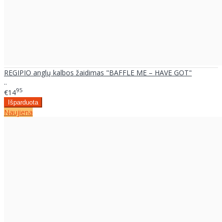
REGIPIO anglų kalbos žaidimas "BAFFLE ME – HAVE GOT"
..
95
€14
Naujiena