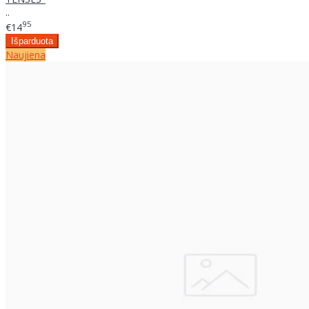
..
95
€14
Naujiena