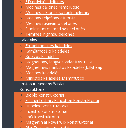
3D erdvinės dėlionės
Medinės dėlionės rėmeliuose
Medinės dėlionės su rankenėlėmis
Medinės reljefinės dėlionės
Medinės rūšiavimo dėlionės
Sluoksniuotos medinės dėlionės
Teminės ir grindų dėlionės
Kaladėlės
Frobel medinės kaladėlės
Kamštmedžio kaladėlės
Kitokios kaladėlės
Magnetinės, lengvos kaladėlės TUKI
Magnetinės, minkštos kaladėlės Jollyheap
Medinės kaladėlės
Minkštos kaladėlės Mammutico
Smėlio ir vandens žaislai
Konstruktoriai
Bioblo konstruktoriai
FischerTechnik Education konstruktoriai
Hubelino konstruktoriai
Incastro konstruktoriai
LaQ konstruktoriai
Magnetiniai PowerClix konstruktoriai
PlanToys konstruktoriai