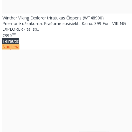
Winther Viking Explorer triratukas Čioperis (WT48900)
Priemonė užsakoma. Prašome susisiekti. Kaina: 399 Eur VIKING
EXPLORER - tai sp..
00
€399
Teirautis
Naujiena