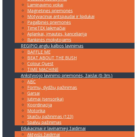
Laminavimo vokai
Magnetinės priemonės
Motyvaciniai antspaudai ir lipdukai
Pagalbinės priemonės
TimeTEX laikmačiai
Aplankai, įmautės, kanceliarija
Rankinės mokytojams
REGIPIO anglų kalbos lavinimas
BAFFLE ME
BEAT ABOUT THE BUSH
Colour Quest
TIME MACHINE
Ankstyvojo lavinimo priemonės, žaislai (0-3m.)
ABC
Formų, dydžių pažinimas
Garsai
Jutimai (sensorika)
Koordinacija
Motorika
Skaičių pažinimas (123)
Spalvų pažinimas
Edukaciniai ir lavinamieji žaidimai
Aktyvūs žaidimai