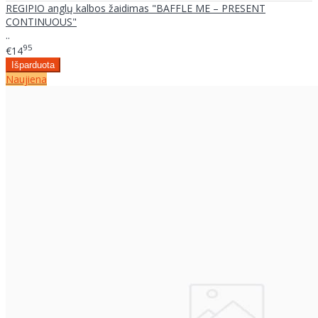
REGIPIO anglų kalbos žaidimas "BAFFLE ME – PRESENT
CONTINUOUS"
..
95
€14
Naujiena