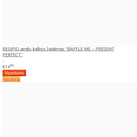
REGIPIO anglų kalbos žaidimas "BAFFLE ME – PRESENT
PERFECT"
..
95
€14
Naujiena