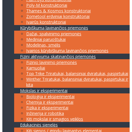
Poly-M konstruktoriai
Thames & Kosmos konstruktoriai
Zometool erdviniai konstruktoriai
Įvairūs konstruktoriai
Kūrybiškumą lavinančios priemonės
Dažai, spalvinimo priemonės
Mediniai paruoštukai
Modelinas, smėlis
Įvairios kūrybiškumą lavinančios priemonės
Fizinį aktyvumą skatinančios priemonės
Fizinio lavinimo priemonės
Kamuoliai
Top Trike Triratukai, balansiniai dviratukai, paspirtukai
Winther Triratukai, balansiniai dviratukai, paspirtukai ir
kita
Mokslas ir eksperimentai
Biologija ir eksperimentai
Chemija ir eksperimentai
Fizika ir eksperimentai
Inžinerija ir robotika
Kiti mokslai ir smagios veiklos
Edukacinės sienelės
Kiti sienos / grindų lavinantys elementai