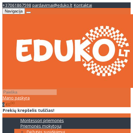
+37061867598
pardavimai@eduko.lt
Kontaktai
Navigacija
Mano paskyra
00
€0
0
Prekių krepšelis tuščias!
Montessori priemonės
Priemonės mokytojui
Dėžutės susidėjimui