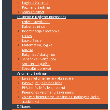
Loginiai žaidimai
Pažinimo žaidimai
Stalo žaidimai
Lavinimo ir ugdymo priemonės
Erdvės suvokimas
Kalba, atmintis
Koordinacija / motorika
Laikas
Lauko žaislai
Matematika, logika
Muzika
Rašymas / skaitymas
Sensorika / vaizduotė
Socialiniai įgūdžiai
Specialūs poreikiai
Vaidmenų žaidimai
Lėlės / lėlių nameliai / aksesuarai
Pasakojimų / kalbos lėlės
Pirštininės lėlės lėlių teatrui
Priemonės vaidmenų žaidimams
Žaidimai berniukams. Mašinėlės, parkingas, keliai,
traukinukai
Dėlionės