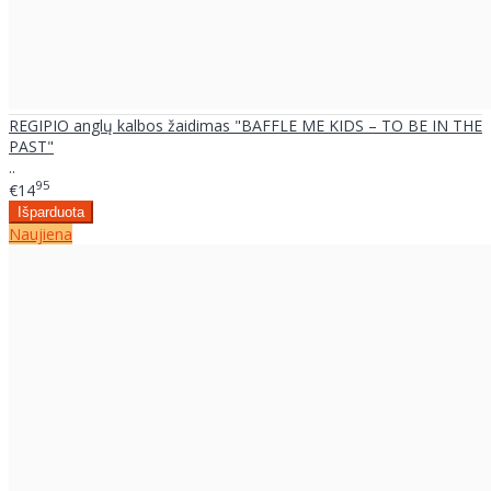
REGIPIO anglų kalbos žaidimas "BAFFLE ME KIDS – TO BE IN THE
PAST"
..
95
€14
Naujiena