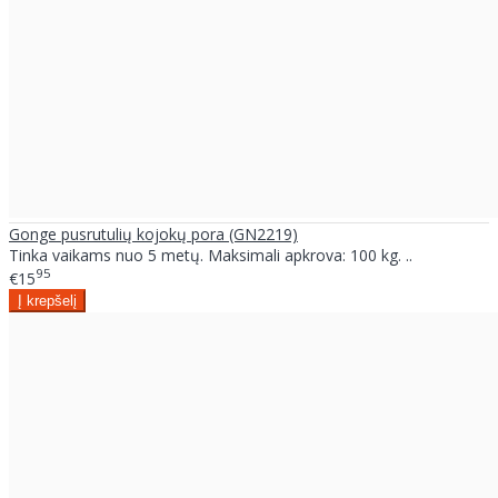
Gonge pusrutulių kojokų pora (GN2219)
Tinka vaikams nuo 5 metų. Maksimali apkrova: 100 kg. ..
95
€15