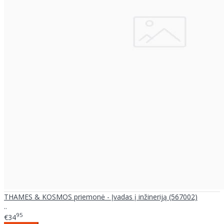
THAMES & KOSMOS priemonė - Įvadas į inžineriją (567002)
..
95
€34