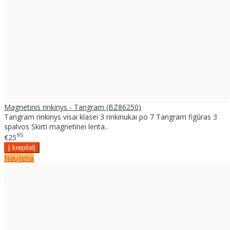
Magnetinis rinkinys - Tangram (BZ86250)
Tangram rinkinys visai klasei 3 rinkinukai po 7 Tangram figūras 3
spalvos Skirti magnetinei lenta..
95
€25
Naujiena