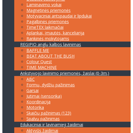
Laminavimo vokai
Magnetinės priemonės
Motyvaciniai antspaudai ir lipdukai
Pagalbinės priemonės
TimeTEX laikmačiai
Aplankai, įmautės, kanceliarija
Rankinės mokytojams
REGIPIO anglų kalbos lavinimas
BAFFLE ME
BEAT ABOUT THE BUSH
Colour Quest
TIME MACHINE
Ankstyvojo lavinimo priemonės, žaislai (0-3m.)
ABC
Formų, dydžių pažinimas
Garsai
Jutimai (sensorika)
Koordinacija
Motorika
Skaičių pažinimas (123)
Spalvų pažinimas
Edukaciniai ir lavinamieji žaidimai
Aktyvūs žaidimai