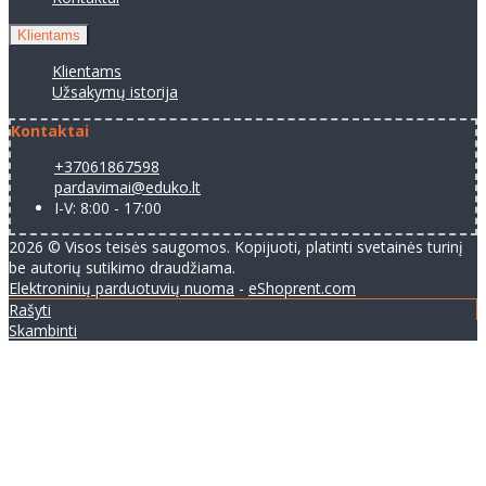
Klientams
Klientams
Užsakymų istorija
Kontaktai
+37061867598
pardavimai@eduko.lt
I-V: 8:00 - 17:00
2026 © Visos teisės saugomos. Kopijuoti, platinti svetainės turinį
be autorių sutikimo draudžiama.
Elektroninių parduotuvių nuoma
-
eShoprent.com
Rašyti
Skambinti