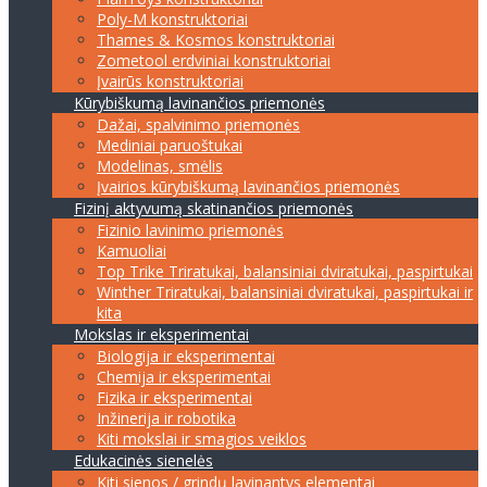
Poly-M konstruktoriai
Thames & Kosmos konstruktoriai
Zometool erdviniai konstruktoriai
Įvairūs konstruktoriai
Kūrybiškumą lavinančios priemonės
Dažai, spalvinimo priemonės
Mediniai paruoštukai
Modelinas, smėlis
Įvairios kūrybiškumą lavinančios priemonės
Fizinį aktyvumą skatinančios priemonės
Fizinio lavinimo priemonės
Kamuoliai
Top Trike Triratukai, balansiniai dviratukai, paspirtukai
Winther Triratukai, balansiniai dviratukai, paspirtukai ir
kita
Mokslas ir eksperimentai
Biologija ir eksperimentai
Chemija ir eksperimentai
Fizika ir eksperimentai
Inžinerija ir robotika
Kiti mokslai ir smagios veiklos
Edukacinės sienelės
Kiti sienos / grindų lavinantys elementai