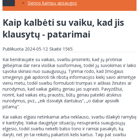
Sienos kampų apsaugos
Kaip kalbėti su vaiku, kad jis
klausytų - patarimai
Publikuota 2024-05-12
Skaitė 1565
Kai bendraujate su vaikais, svarbu prisiminti, kad jų protiniai
gebėjimai dar nėra visiškai susiformavę, todėl jų suvokimas ir laiko
sąvoka skiriasi nuo suaugusiųjų. Tyrimai rodo, kad žmogaus
smegenys gali apdoroti tik ribotą informacijos kiekį savo atmintyje
vienu metu, todėl svarbu formuluoti trumpas ir aiškias žinutes ar
nurodymus, kad vaikai galėtų geriau jas suprasti. Pavyzdžiui,
norint, kad vaikas eitų praustis, būtų geriau pateikti atskirus
nurodymus, pvz., „eik išsivalyk dantukus“, „o dabar apsivilk
pižamą“.
Kai vaikas elgiasi netinkamai arba neklauso, svarbu išlaikyti ramybę
ir kantrybę. Vaikai daugelyje situacijų nesupranta suaugusiųjų
elgesio, todėl svarbu nekelti balso tono ir ramiai pasakyti, ką
daryti, net jei tai reikėtų pakartoti kelis kartus. Taip pat svarbu