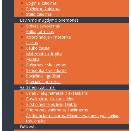
Loginiai žaidimai
Pažinimo žaidimai
Stalo žaidimai
Lavinimo ir ugdymo priemonės
Erdvės suvokimas
Kalba, atmintis
Koordinacija / motorika
Laikas
Lauko žaislai
Matematika, logika
Muzika
Rašymas / skaitymas
Sensorika / vaizduotė
Socialiniai įgūdžiai
Specialūs poreikiai
Vaidmenų žaidimai
Lėlės / lėlių nameliai / aksesuarai
Pasakojimų / kalbos lėlės
Pirštininės lėlės lėlių teatrui
Priemonės vaidmenų žaidimams
Žaidimai berniukams. Mašinėlės, parkingas, keliai,
traukinukai
Dėlionės