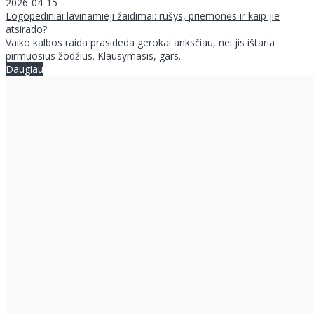
2026-04-15
Logopediniai lavinamieji žaidimai: rūšys, priemonės ir kaip jie
atsirado?
Vaiko kalbos raida prasideda gerokai anksčiau, nei jis ištaria
pirmuosius žodžius. Klausymasis, gars...
Daugiau