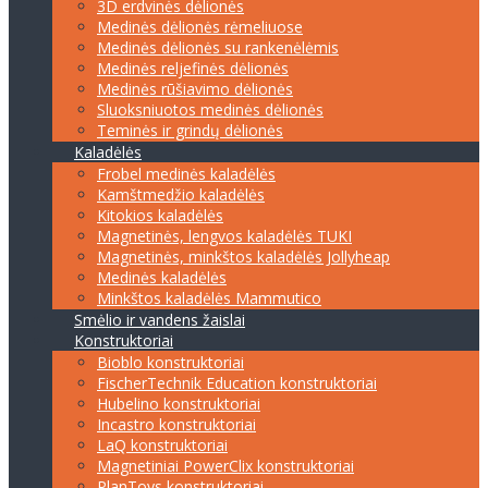
3D erdvinės dėlionės
Medinės dėlionės rėmeliuose
Medinės dėlionės su rankenėlėmis
Medinės reljefinės dėlionės
Medinės rūšiavimo dėlionės
Sluoksniuotos medinės dėlionės
Teminės ir grindų dėlionės
Kaladėlės
Frobel medinės kaladėlės
Kamštmedžio kaladėlės
Kitokios kaladėlės
Magnetinės, lengvos kaladėlės TUKI
Magnetinės, minkštos kaladėlės Jollyheap
Medinės kaladėlės
Minkštos kaladėlės Mammutico
Smėlio ir vandens žaislai
Konstruktoriai
Bioblo konstruktoriai
FischerTechnik Education konstruktoriai
Hubelino konstruktoriai
Incastro konstruktoriai
LaQ konstruktoriai
Magnetiniai PowerClix konstruktoriai
PlanToys konstruktoriai