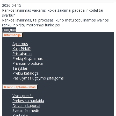
2026-04-15
Rankos lavinimas vaikams: kokie žaidimai padeda ir kodėl tai
svarbu?
Rankos lavinimas, tai procesas, kurio metu tobulinamos įvairios
rankų ir pirštų motorinės funkcijos ...
Daugiau
Informacija
Apie mus
Kaip Pirkti?
Pristatymas
Prekių Grąžinimas
Privatumo politika
Taisyklės
Prekių katalogai
Pasiūlymas ugdymo įstaigoms
Klientų aptarnavimas
Visos prekės
Prekės su nuolaida
Dovanų kuponai
Svetainės medis
Kontaktai