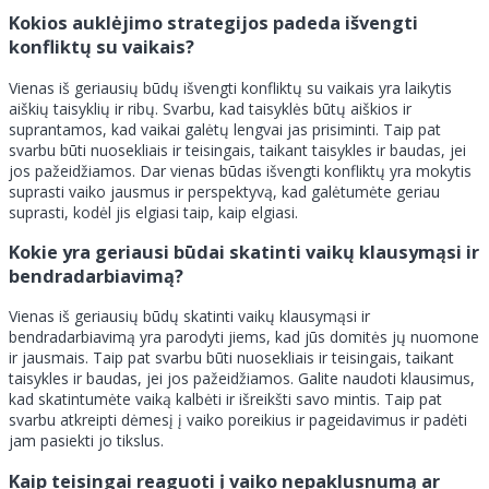
Kokios auklėjimo strategijos padeda išvengti
konfliktų su vaikais?
Vienas iš geriausių būdų išvengti konfliktų su vaikais yra laikytis
aiškių taisyklių ir ribų. Svarbu, kad taisyklės būtų aiškios ir
suprantamos, kad vaikai galėtų lengvai jas prisiminti. Taip pat
svarbu būti nuosekliais ir teisingais, taikant taisykles ir baudas, jei
jos pažeidžiamos. Dar vienas būdas išvengti konfliktų yra mokytis
suprasti vaiko jausmus ir perspektyvą, kad galėtumėte geriau
suprasti, kodėl jis elgiasi taip, kaip elgiasi.
Kokie yra geriausi būdai skatinti vaikų klausymąsi ir
bendradarbiavimą?
Vienas iš geriausių būdų skatinti vaikų klausymąsi ir
bendradarbiavimą yra parodyti jiems, kad jūs domitės jų nuomone
ir jausmais. Taip pat svarbu būti nuosekliais ir teisingais, taikant
taisykles ir baudas, jei jos pažeidžiamos. Galite naudoti klausimus,
kad skatintumėte vaiką kalbėti ir išreikšti savo mintis. Taip pat
svarbu atkreipti dėmesį į vaiko poreikius ir pageidavimus ir padėti
jam pasiekti jo tikslus.
Kaip teisingai reaguoti į vaiko nepaklusnumą ar