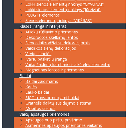
Lokki sienos elementų rinkinys "GYVŪNAI"
Lokki sienos elementų rinkinys "Jūreiviai"
PLUG IT elementai
Sienos elementų rinkinys "VIKŠRAS"
Klasės įranga ir interjeras
Atliekų rūšiavimo priemonės
Dekoruotos skelbimų lentos
Sienos laikrodžiai su dekoracijomis
Vaikiškos sienų dekoracijos
Virvių sienelės
Įvairių paskirčių įranga
Vaikų žaidimų kambario ir aikštelės elementai
Magnetinės lentos ir priemonės
Baldai
Baldai žaidimams
Kėdės
Lauko baldai
SICO transformuojami baldai
Gratnells daiktų susidėjimo sistema
Mobilios scenos
Vaikų apsaugos priemonės
Apsaugos nuo pirštų privėrimo
Asmeninės apsaugos priemonės vaikams