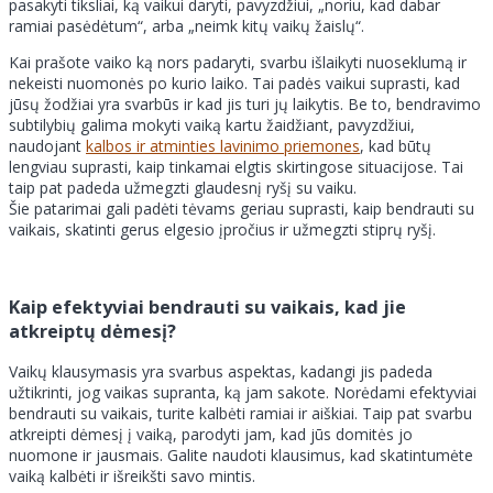
pasakyti tiksliai, ką vaikui daryti, pavyzdžiui, „noriu, kad dabar
ramiai pasėdėtum“, arba „neimk kitų vaikų žaislų“.
Kai prašote vaiko ką nors padaryti, svarbu išlaikyti nuoseklumą ir
nekeisti nuomonės po kurio laiko. Tai padės vaikui suprasti, kad
jūsų žodžiai yra svarbūs ir kad jis turi jų laikytis. Be to, bendravimo
subtilybių galima mokyti vaiką kartu žaidžiant, pavyzdžiui,
naudojant
kalbos ir atminties lavinimo priemones
, kad būtų
lengviau suprasti, kaip tinkamai elgtis skirtingose situacijose. Tai
taip pat padeda užmegzti glaudesnį ryšį su vaiku.
Šie patarimai gali padėti tėvams geriau suprasti, kaip bendrauti su
vaikais, skatinti gerus elgesio įpročius ir užmegzti stiprų ryšį.
Kaip efektyviai bendrauti su vaikais, kad jie
atkreiptų dėmesį?
Vaikų klausymasis yra svarbus aspektas, kadangi jis padeda
užtikrinti, jog vaikas supranta, ką jam sakote. Norėdami efektyviai
bendrauti su vaikais, turite kalbėti ramiai ir aiškiai. Taip pat svarbu
atkreipti dėmesį į vaiką, parodyti jam, kad jūs domitės jo
nuomone ir jausmais. Galite naudoti klausimus, kad skatintumėte
vaiką kalbėti ir išreikšti savo mintis.