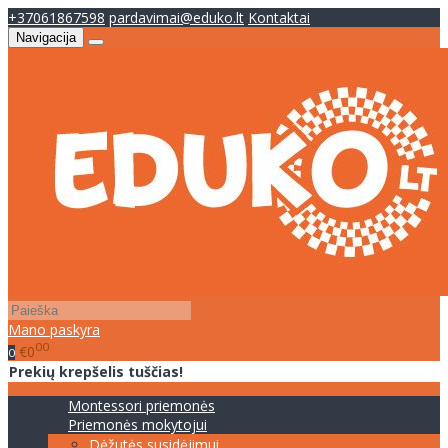
+37061867598
pardavimai@eduko.lt
Kontaktai
Navigacija
Mano paskyra
00
€0
0
Prekių krepšelis tuščias!
Montessori priemonės
Priemonės mokytojui
Dėžutės susidėjimui