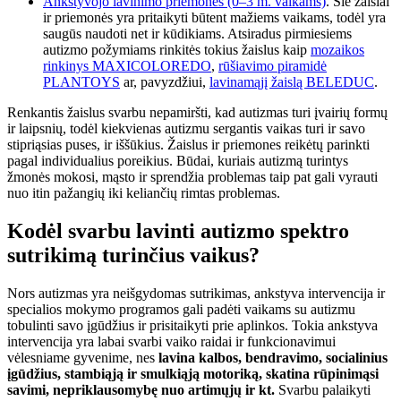
Ankstyvojo lavinimo priemonės (0–3 m. vaikams)
. Šie žaislai
ir priemonės yra pritaikyti būtent mažiems vaikams, todėl yra
saugūs naudoti net ir kūdikiams. Atsiradus pirmiesiems
autizmo požymiams rinkitės tokius žaislus kaip
mozaikos
rinkinys MAXICOLOREDO
,
rūšiavimo piramidė
PLANTOYS
ar, pavyzdžiui,
lavinamąjį žaislą BELEDUC
.
Renkantis žaislus svarbu nepamiršti, kad autizmas turi įvairių formų
ir laipsnių, todėl kiekvienas autizmu sergantis vaikas turi ir savo
stipriąsias puses, ir iššūkius. Žaislus ir priemones reikėtų parinkti
pagal individualius poreikius. Būdai, kuriais autizmą turintys
žmonės mokosi, mąsto ir sprendžia problemas taip pat gali vyrauti
nuo itin pažangių iki keliančių rimtas problemas.
Kodėl svarbu lavinti autizmo spektro
sutrikimą turinčius vaikus?
Nors autizmas yra neišgydomas sutrikimas, ankstyva intervencija ir
specialios mokymo programos gali padėti vaikams su autizmu
tobulinti savo įgūdžius ir prisitaikyti prie aplinkos. Tokia ankstyva
intervencija yra labai svarbi vaiko raidai ir funkcionavimui
vėlesniame gyvenime, nes
lavina kalbos, bendravimo, socialinius
įgūdžius, stambiąją ir smulkiąją motoriką, skatina rūpinimąsi
savimi, nepriklausomybę nuo artimųjų ir kt.
Svarbu palaikyti