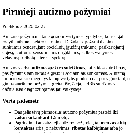
Pirmieji autizmo požymiai
Publikuota 2026-02-27
Autizmo požymiai – tai elgesio ir vystymosi ypatybės, kurios gali
rodyti autizmo spektro sutrikimą. Dažniausi požymiai apima
sunkumus bendraujant, socialinių įgūdžių trūkumą, pasikartojantį
elgesį, jautrumą sensoriniams dirgikliams, kalbos vystymosi
vėlavimą ir ribotą interesų spektrą.
Autizmas arba
autizmo spektro sutrikimas
, tai raidos sutrikimas,
pasižymintis tam tikrais elgesio ir socialiniais sunkumais. Autizmą
turinčio vaiko smegenys kitaip vystytis pradeda dar prieš gimstant, o
gimus sutrikimo požymiai greitai išryškėja, tad šis sutrikimas
dažniausiai diagnozuojamas jau vaikystėje.
Verta įsidėmėti:
Daugelis tėvų pirmuosius autizmo požymius pastebi
iki
vaikui sukankant 1,5 metų
.
Pagrindiniai ankstyvieji autizmo požymiai, tai
menkas akių
kontaktas
arba jo nebuvimas,
ribotas kalbėjimas
arba jo