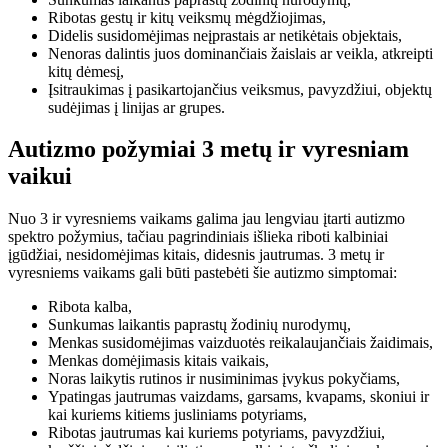
Ribotas gestų ir kitų veiksmų mėgdžiojimas,
Didelis susidomėjimas neįprastais ar netikėtais objektais,
Nenoras dalintis juos dominančiais žaislais ar veikla, atkreipti
kitų dėmesį,
Įsitraukimas į pasikartojančius veiksmus, pavyzdžiui, objektų
sudėjimas į linijas ar grupes.
Autizmo požymiai 3 metų ir vyresniam
vaikui
Nuo 3 ir vyresniems vaikams galima jau lengviau įtarti autizmo
spektro požymius, tačiau pagrindiniais išlieka riboti kalbiniai
įgūdžiai, nesidomėjimas kitais, didesnis jautrumas. 3 metų ir
vyresniems vaikams gali būti pastebėti šie autizmo simptomai:
Ribota kalba,
Sunkumas laikantis paprastų žodinių nurodymų,
Menkas susidomėjimas vaizduotės reikalaujančiais žaidimais,
Menkas domėjimasis kitais vaikais,
Noras laikytis rutinos ir nusiminimas įvykus pokyčiams,
Ypatingas jautrumas vaizdams, garsams, kvapams, skoniui ir
kai kuriems kitiems jusliniams potyriams,
Ribotas jautrumas kai kuriems potyriams, pavyzdžiui,