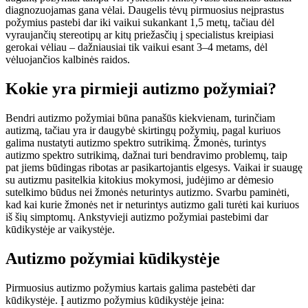
diagnozuojamas gana vėlai. Daugelis tėvų pirmuosius neįprastus
požymius pastebi dar iki vaikui sukankant 1,5 metų, tačiau dėl
vyraujančių stereotipų ar kitų priežasčių į specialistus kreipiasi
gerokai vėliau – dažniausiai tik vaikui esant 3–4 metams, dėl
vėluojančios kalbinės raidos.
Kokie yra pirmieji autizmo požymiai?
Bendri autizmo požymiai būna panašūs kiekvienam, turinčiam
autizmą, tačiau yra ir daugybė skirtingų požymių, pagal kuriuos
galima nustatyti autizmo spektro sutrikimą. Žmonės, turintys
autizmo spektro sutrikimą, dažnai turi bendravimo problemų, taip
pat jiems būdingas ribotas ar pasikartojantis elgesys. Vaikai ir suaugę
su autizmu pasitelkia kitokius mokymosi, judėjimo ar dėmesio
sutelkimo būdus nei žmonės neturintys autizmo. Svarbu paminėti,
kad kai kurie žmonės net ir neturintys autizmo gali turėti kai kuriuos
iš šių simptomų. Ankstyvieji autizmo požymiai pastebimi dar
kūdikystėje ar vaikystėje.
Autizmo požymiai kūdikystėje
Pirmuosius autizmo požymius kartais galima pastebėti dar
kūdikystėje. Į autizmo požymius kūdikystėje įeina: