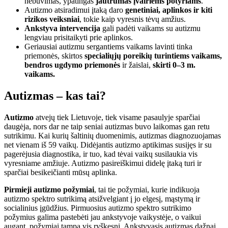
nebuvimas, ypatingas
jautrumas įvairiems potyriams
.
Autizmo atsiradimui įtaką daro
genetiniai, aplinkos ir kiti
rizikos veiksniai
, tokie kaip vyresnis tėvų amžius.
Ankstyva intervencija
gali padėti vaikams su autizmu
lengviau prisitaikyti prie aplinkos.
Geriausiai autizmu sergantiems vaikams lavinti tinka
priemonės, skirtos
specialiųjų poreikių turintiems vaikams,
bendros ugdymo priemonės
ir žaislai,
skirti 0–3 m.
vaikams.
Autizmas – kas tai?
Autizmo
atvejų tiek Lietuvoje, tiek visame pasaulyje sparčiai
daugėja, nors dar ne taip seniai autizmas buvo laikomas gan retu
sutrikimu. Kai kurių šaltinių duomenimis, autizmas diagnozuojamas
net vienam iš 59 vaikų. Didėjantis autizmo aptikimas susijęs ir su
pagerėjusia diagnostika, ir tuo, kad tėvai vaikų susilaukia vis
vyresniame amžiuje. Autizmo pasireiškimui didelę įtaką turi ir
sparčiai besikeičianti mūsų aplinka.
Pirmieji autizmo požymiai
, tai tie požymiai, kurie indikuoja
autizmo spektro sutrikimą atsižvelgiant į jo elgesį, mąstymą ir
socialinius įgūdžius. Pirmuosius autizmo spektro sutrikimo
požymius galima pastebėti jau ankstyvoje vaikystėje, o vaikui
augant, požymiai tampa vis ryškesni. Ankstyvasis autizmas dažnai