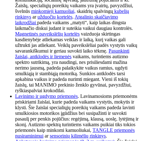
Žaislų, specialiųjų poreikių vaikams yra įvairių, pavyzdžiui,
švelnūs
minkomieji kamuoliai,
skaidrių spalvingų
kubelių
rinkinys
ar
užduočių kortelės
.
Atgalinio skaičiavimo
laikrodžiai
padeda vaikams „matyti“, kaip laikas dingsta
laikmačio diskui judant ir suteikia vaikui daugiau kontrolės.
Magnetinės paveikslėlių kortelės
vaizduoja skirtingas
kasdienybėje atliekamas veiklas ir laiką, kurį vaikas gali
užtrukti jas atliekant. Veiklų paveikslėliai padės vystytis vaikų
savarankiškumui ir geriau suvokti laiko tėkmę.
Pasunkinti
žaislai, antklodės ir liemenės
vaikams, turintiems autizmo
spektro sutrikimą, yra naudingi, nes prisiliesdami mažina
nerimo jausmą, padeda palaikykite vaikus ramius, ugdyti
smulkiąją ir stambiąją motoriką. Sunkios antklodės tarsi
apkabina vaikus ir padeda nurimti miegant. Vieni iš tokių
žaislų, tai MANIMO prekinio ženklo gyvūnai, pavyzdžiui,
ryškiaspalviai krokodilai.
Lavinimo ir ugdymo priemonės
. Lavinamosioms priemonėms
priskiriami žaislai, kurie padeda vaikams vystytis, mokytis ir
klysti. Šie žaislai specialiųjų poreikių vaikams padeda lavinti
smulkiosios motorikos įgūdžius bei susipažinti ir suvokti
pasaulį per penkis pojūčius: regėjimą, klausą, uoslę, lytėjimą ir
skonį. Autizmo spektrą turintiems vaikams puikiai tiks tokios
priemonės kaip minkomi kamuoliukai,
TANGLE priemonės
nusiraminimui
ar
sensorinių kilimėlių rinkinys
.