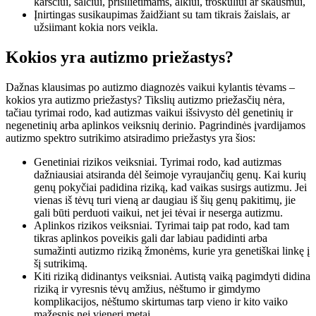
karščiui, šalčiui, prisilietimams, alkiui, troškuliui ar skausmui,
Įnirtingas susikaupimas žaidžiant su tam tikrais žaislais, ar
užsiimant kokia nors veikla.
Kokios yra autizmo priežastys?
Dažnas klausimas po autizmo diagnozės vaikui kylantis tėvams –
kokios yra autizmo priežastys? Tikslių autizmo priežasčių nėra,
tačiau tyrimai rodo, kad autizmas vaikui išsivysto dėl genetinių ir
negenetinių arba aplinkos veiksnių derinio. Pagrindinės įvardijamos
autizmo spektro sutrikimo atsiradimo priežastys yra šios:
Genetiniai rizikos veiksniai. Tyrimai rodo, kad autizmas
dažniausiai atsiranda dėl šeimoje vyraujančių genų. Kai kurių
genų pokyčiai padidina riziką, kad vaikas susirgs autizmu. Jei
vienas iš tėvų turi vieną ar daugiau iš šių genų pakitimų, jie
gali būti perduoti vaikui, net jei tėvai ir neserga autizmu.
Aplinkos rizikos veiksniai. Tyrimai taip pat rodo, kad tam
tikras aplinkos poveikis gali dar labiau padidinti arba
sumažinti autizmo riziką žmonėms, kurie yra genetiškai linkę į
šį sutrikimą.
Kiti riziką didinantys veiksniai. Autistą vaiką pagimdyti didina
riziką ir vyresnis tėvų amžius, nėštumo ir gimdymo
komplikacijos, nėštumo skirtumas tarp vieno ir kito vaiko
mažesnis nei vieneri metai.