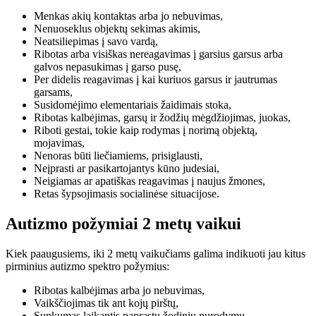
Menkas akių kontaktas arba jo nebuvimas,
Nenuoseklus objektų sekimas akimis,
Neatsiliepimas į savo vardą,
Ribotas arba visiškas nereagavimas į garsius garsus arba
galvos nepasukimas į garso pusę,
Per didelis reagavimas į kai kuriuos garsus ir jautrumas
garsams,
Susidomėjimo elementariais žaidimais stoka,
Ribotas kalbėjimas, garsų ir žodžių mėgdžiojimas, juokas,
Riboti gestai, tokie kaip rodymas į norimą objektą,
mojavimas,
Nenoras būti liečiamiems, prisiglausti,
Neįprasti ar pasikartojantys kūno judesiai,
Neigiamas ar apatiškas reagavimas į naujus žmones,
Retas šypsojimasis socialinėse situacijose.
Autizmo požymiai 2 metų vaikui
Kiek paaugusiems, iki 2 metų vaikučiams galima indikuoti jau kitus
pirminius autizmo spektro požymius:
Ribotas kalbėjimas arba jo nebuvimas,
Vaikščiojimas tik ant kojų pirštų,
Sunkumas laikantis paprastų žodinių nurodymų,