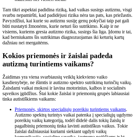
Tam tikri aspektai padidina riziką, kad vaikas susirgs autizmu, visgi
svarbu nepamiršti, kad padidėjusi rizika nėra tas pats, kas priežastis.
Pavyzdžiui, kai kurie su autizmu susiję genų pokyčiai taip pat gali
būti nustatyti žmonėms, kurie neturi šio sutrikimo. Kaip ir ne
visiems, kuriems gresia autizmo rizika, susirgs šia liga. Įdomu ir tai,
kad berniukams šis sutrikimas diagnozuojamas iki keturių kartų
dažniau nei mergaitėms.
Kokios priemonės ir žaislai padeda
autizmą turintiems vaikams?
Žaidimas yra viena svarbiausių veiklų kiekvieno vaiko
kasdienybėje, ne išimtis ir autizmo spektro sutrikimą turinčių vaikų.
Žaisdami vaikai mokosi ir lavina motorinius, kalbos ir socialinės
sąveikos įgūdžius. Štai kokie žaislai ir priemonių grupės labiausiai
tinka autistiškiems vaikams:
Priemonės, skirtos specialiųjų poreikių turintiems vaikams
.
Autizmo spektrą turintys vaikai patenka į specialiųjų ugdymo
poreikių vaikų kategoriją, todėl didelė dalis tokių žaislų ir
pagalbinių priemonių tinka lavinti autistiškus vaikus. Tokie
žaislai dažniausiai kuriami siekiant ugdyti vaikų
komunikaciją, socialinę sąveiką, jautrumą pojūčiams ir kt.